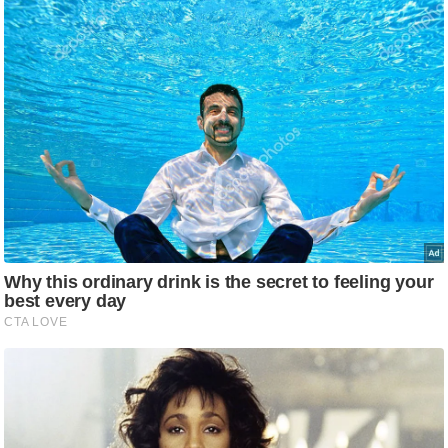
रा
शि
फ
ल
वि
शे
ष
वि
श्ले
ष
ण
ट्रें
डिं
ग
Q
u