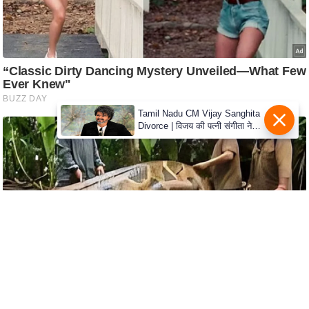
C
o
n
t
a
c
Tamil Nadu CM Vijay Sanghita
Divorce | विजय की पत्नी संगीता ने
t
वापस ली तलाक की अर्जी, कोर्ट ने
E
मामले को किया निपटाया
d
i
t
o
r
A
d
v