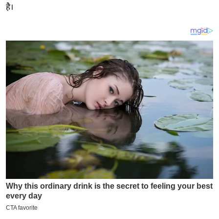
य
है।
ब
ज
ट
खे
ल
क्रि
के
ट
I
P
L
2
0
2
6
क्रा