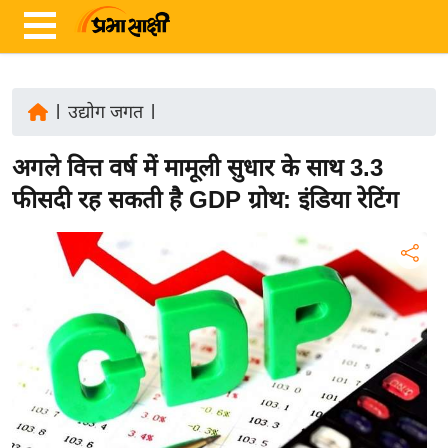
|
उद्योग जगत
|
ता
अगले वित्त वर्ष में मामूली सुधार के साथ 3.3
ज़ा
ख
फीसदी रह सकती है GDP ग्रोथ: इंडिया रेटिंग
ब
र
रा
ष्ट्री
य
अं
त
र्रा
ष्ट्री