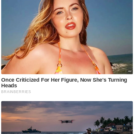
g
N
e
w
s
ला
इ
फ
स्टा
इ
ल
टे
क्नॉ
लॉ
जी
ब्यू
टी