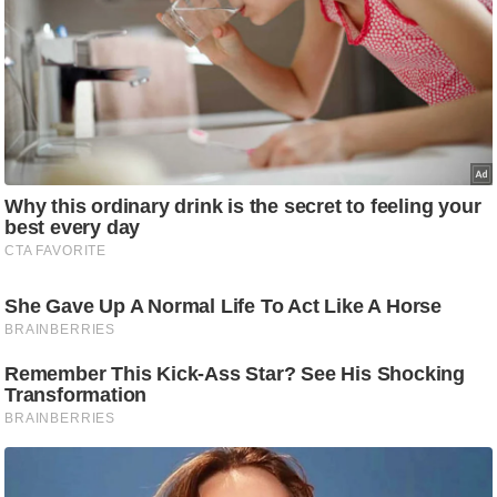
ड
हॉ
ली
वु
ड
फि
ल्म
स
मी
क्षा
B
r
e
a
k
i
n