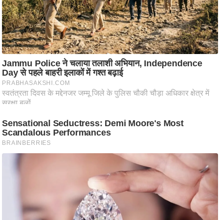
टो
वी
डि
यो
ऑ
डि
यो
इं
फ़ो
ग्रा
फ़ि
क
रा
ज्यों
से
श