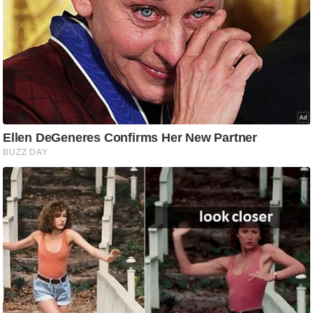
d
e
o
s
i
O
S
A
p
p
A
b
o
u
t
u
s