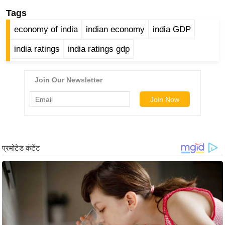
र्ल्ड
Tags
न्यू
economy of india
indian economy
india GDP
ज
india ratings
india ratings gdp
ब्री
फ
म
नो
रं
ज
न
ज
ग
त
बॉ
ली
वु