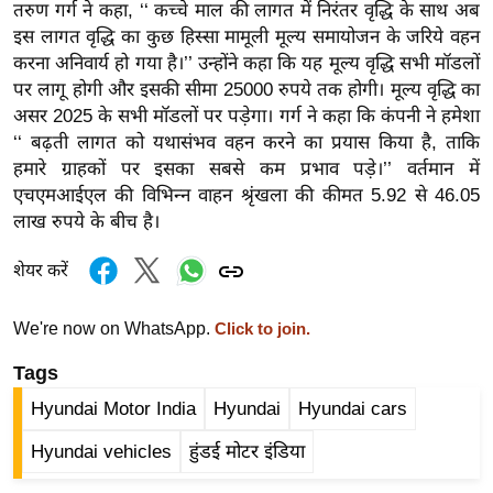
ख्सि
तरुण गर्ग ने कहा, ‘‘ कच्चे माल की लागत में निरंतर वृद्धि के साथ अब
य
इस लागत वृद्धि का कुछ हिस्सा मामूली मूल्य समायोजन के जरिये वहन
करना अनिवार्य हो गया है।’’ उन्होंने कहा कि यह मूल्य वृद्धि सभी मॉडलों
त
पर लागू होगी और इसकी सीमा 25000 रुपये तक होगी। मूल्य वृद्धि का
यं
असर 2025 के सभी मॉडलों पर पड़ेगा। गर्ग ने कहा कि कंपनी ने हमेशा
ग
‘‘ बढ़ती लागत को यथासंभव वहन करने का प्रयास किया है, ताकि
इं
हमारे ग्राहकों पर इसका सबसे कम प्रभाव पड़े।’’ वर्तमान में
डि
एचएमआईएल की विभिन्न वाहन श्रृंखला की कीमत 5.92 से 46.05
या
लाख रुपये के बीच है।
सा
शेयर करें
हि
त्य
We're now on WhatsApp.
Click to join.
ज
ग
Tags
त
Hyundai Motor India
Hyundai
Hyundai cars
ऑ
Hyundai vehicles
हुंडई मोटर इंडिया
टो
व