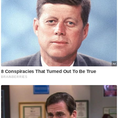
/
फै
श
न
घ
रे
लू
नु
स्खे
प
र्य
ट
न
स्थ
ल
फि