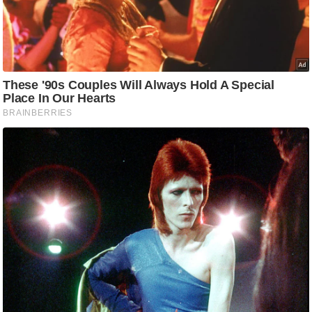
ष
ण
स
म
सा
म
यि
क
मा
तृ
भू
मि
स्तं
भ
ए
म
.