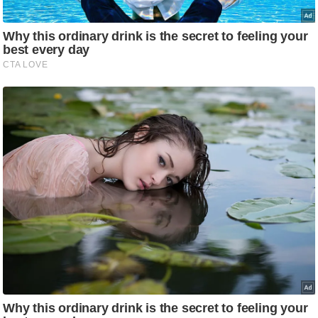
ड
हॉ
ली
वु
ड
फि
ल्म
स
मी
क्षा
B
r
e
a
k
i
n