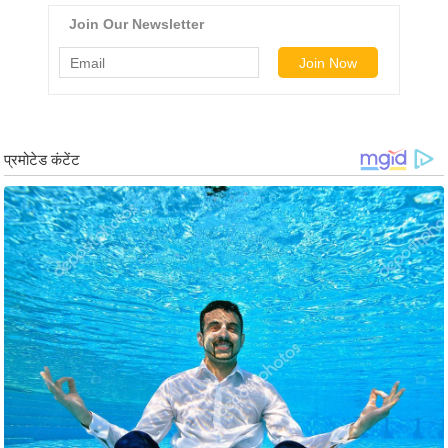
र्ल्ड
न्यू
ज
ब्री
फ
म
नो
रं
ज
न
ज
ग
त
बॉ
ली
वु