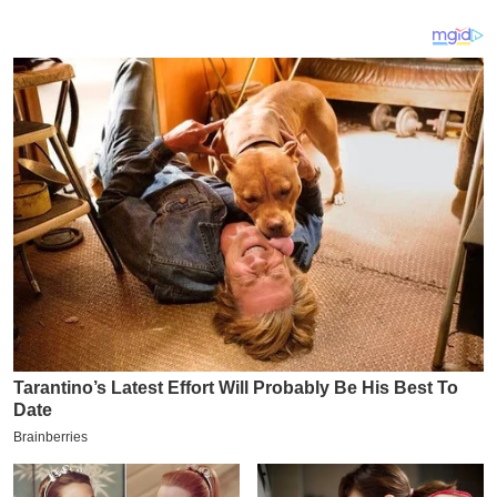
य
ब
ज
ट
खे
ल
क्रि
के
ट
I
P
L
2
0
2
6
क्रा