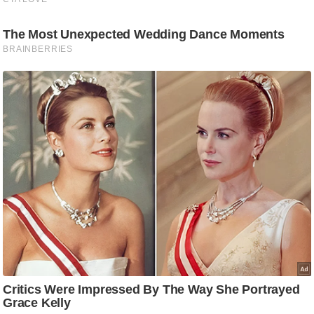
ति
ष
प्र
भु
म
हि
मा
/
ध
र्म
स्थ
ल
व्र
त
त्यो
हा
र