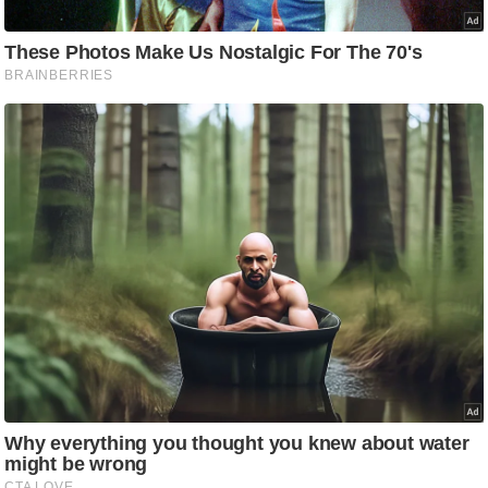
आ
र
.
आ
ई
.
चा
य
प
र
स
मी
क्षा
ध
र्म
ज्यो