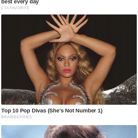
g
N
e
w
s
ला
इ
फ
स्टा
इ
ल
टे
क्नॉ
लॉ
जी
ब्यू
टी