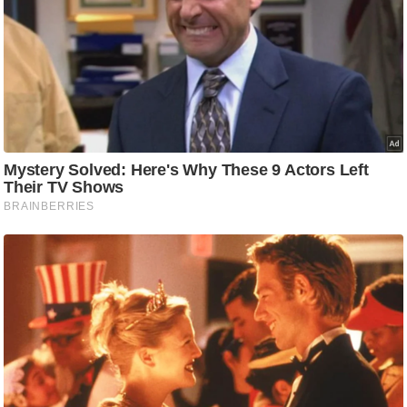
ट
ने
स
मं
त्रा
रि
ले
श
न
शि
प
रा
ज
नी
ति
वि
श्ले