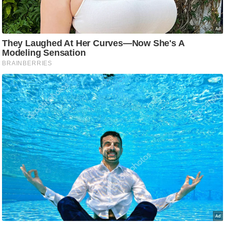
/
फै
श
न
घ
रे
लू
नु
स्खे
प
र्य
ट
न
स्थ
ल
फि