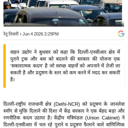
य
बि
ज़
ANI
ने
रेनू तिवारी
। Jun 4 2026 2:29PM
स
उ
वाहन उद्योग ने बुधवार को कहा कि दिल्ली-एनसीआर क्षेत्र में
द्यो
पुराने ट्रक और बस को बदलने की सरकार की योजना एक
ग
‘सकारात्मक कदम’ है जो स्वच्छ वाहनों को अपनाने में तेजी ला
ज
सकती है और प्रदूषण के स्तर को कम करने में मदद कर सकती
ग
है।
त
वि
शे
दिल्ली-राष्ट्रीय राजधानी क्षेत्र (Delhi-NCR) को प्रदूषण के जानलेवा
ष
स्मॉग से मुक्ति दिलाने की दिशा में केंद्र सरकार ने एक बेहद बड़ा और
ज्ञ
रणनीतिक कदम उठाया है। केंद्रीय मंत्रिमंडल (Union Cabinet) ने
रा
दिल्ली-एनसीआर में चल रहे पुराने व प्रदूषण फैलाने वाले वाणिज्यिक