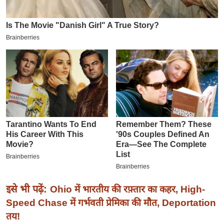
इ
म
ई
-
पे
प
र
मि
सा
ल
बे
मि
सा
इसे भी पढ़ें:
Ohio में भारतीय की रफ़्तार का कहर, High-
ल
Speed Chase में गर्भवती प्रेमिका की मौत, Deportation
श
तय!