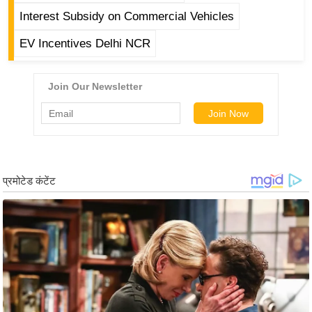
ड
Interest Subsidy on Commercial Vehicles
हॉ
ली
EV Incentives Delhi NCR
वु
ड
फि
ल्म
स
मी
क्षा
B
r
e
a
k
i
n