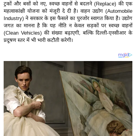
य
ट्रकों और बसों को नए, स्वच्छ वाहनों से बदलने (Replace) की एक
ब
महत्वाकांक्षी योजना को मंजूरी दे दी है। वाहन उद्योग (Automobile
Industry) ने सरकार के इस फैसले का पुरजोर स्वागत किया है। उद्योग
ज
जगत का मानना है कि यह नीति न केवल सड़कों पर स्वच्छ वाहनों
ट
(Clean Vehicles) की संख्या बढ़ाएगी, बल्कि दिल्ली-एनसीआर के
खे
प्रदूषण स्तर में भी भारी कटौती करेगी।
ल
क्रि
के
ट
I
P
L
2
0
2
6
क्रा