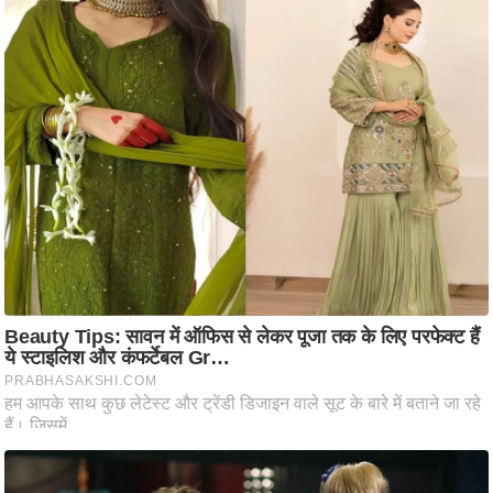
ष
ण
स
म
सा
म
यि
क
मा
तृ
भू
मि
स्तं
भ
ए
म
.