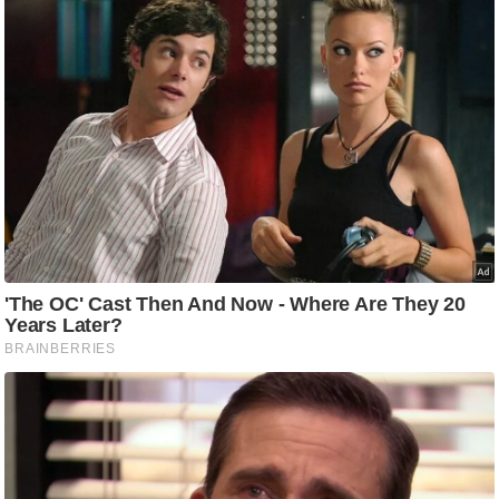
आ
र
.
आ
ई
.
चा
य
प
र
स
मी
क्षा
ध
र्म
ज्यो