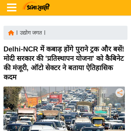
|
उद्योग जगत
|
ता
Delhi-NCR में कबाड़ होंगे पुराने ट्रक और बसें!
ज़ा
ख
मोदी सरकार की 'प्रतिस्थापन योजना' को कैबिनेट
ब
की मंजूरी, ऑटो सेक्टर ने बताया ऐतिहासिक
र
कदम
रा
ष्ट्री
य
अं
त
र्रा
ष्ट्री