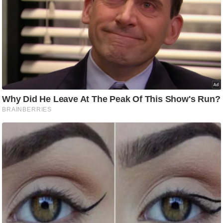
ति
ष
प्र
भु
म
हि
मा
/
ध
र्म
स्थ
ल
व्र
त
त्यो
हा
र