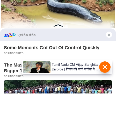
c
y
G
r
i
प्रमोटेड कंटेंट
e
v
Some Moments Got Out Of Control Quickly
a
BRAINBERRIES
n
c
The Massive Snake That's Redefining 'Giant'—
Tamil Nadu CM Vijay Sanghita
e
Divorce | विजय की पत्नी संगीता ने
Bigger Than Anacondas
वापस ली तलाक की अर्जी, कोर्ट ने
R
BRAINBERRIES
मामले को किया निपटाया
e
d
r
e
s