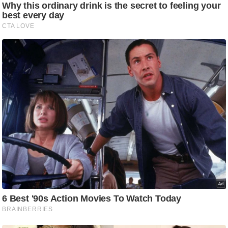
ट
ने
स
मं
त्रा
रि
ले
श
न
शि
प
रा
ज
नी
ति
वि
श्ले