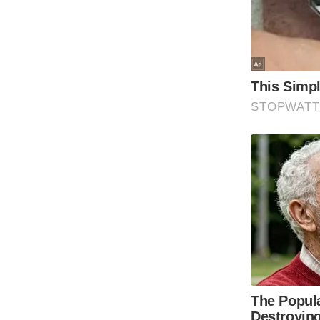
Code Of Ethics
RSS
Our Team
Expert Panel
Loksabhachunav
Android App