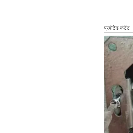
ऑडियो
इंफ़ोग्राफ़िक
राज्यों से
शहरों से
वेब स्टोरी
कार्टून
Short
Videos
iOS App
About us
Contact Editor
Advertise
Privacy Policy
Grievance
Redressal