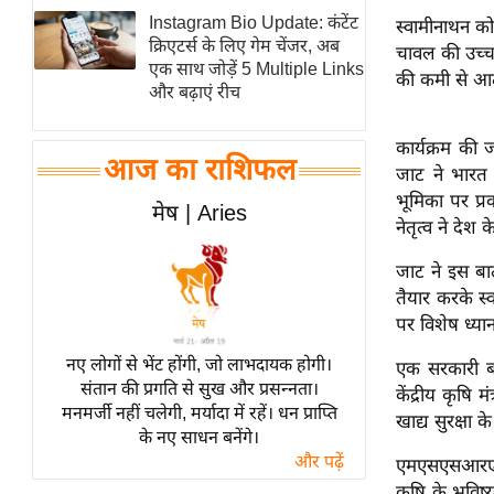
Instagram Bio Update: कंटेंट
स्वामीनाथन को
स्तंभ
क्रिएटर्स के लिए गेम चेंजर, अब
चावल की उच्च 
एम.
एक साथ जोड़ें 5 Multiple Links
की कमी से आत्म
आर.
और बढ़ाएं रीच
आई.
कार्यक्रम की
चाय पर
आज का राशिफल
जाट ने भारत क
समीक्षा
भूमिका पर प्र
मेष | Aries
धर्म
नेतृत्व ने देश
ज्योतिष
जाट ने इस बात
प्रभु
तैयार करके स्
महिमा/
पर विशेष ध्या
धर्मस्थल
नए लोगों से भेंट होंगी, जो लाभदायक होगी।
एक सरकारी ब
व्रत
संतान की प्रगति से सुख और प्रसन्नता।
केंद्रीय कृषि 
त्योहार
मनमर्जी नहीं चलेगी, मर्यादा में रहें। धन प्राप्ति
खाद्य सुरक्षा 
के नए साधन बनेंगे।
राशिफल
और पढ़ें
एमएसएसआरएफ क
विशेष
कृषि के भविष्