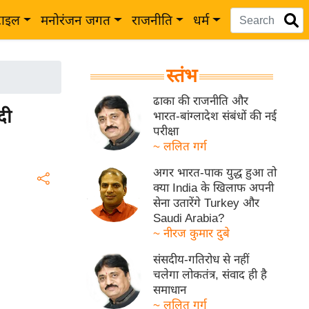
टाइल
मनोरंजन जगत
राजनीति
धर्म
स्तंभ
ढाका की राजनीति और
दी
भारत-बांग्लादेश संबंधों की नई
परीक्षा
~ ललित गर्ग
अगर भारत-पाक युद्ध हुआ तो
क्या India के खिलाफ अपनी
सेना उतारेंगे Turkey और
Saudi Arabia?
~ नीरज कुमार दुबे
संसदीय-गतिरोध से नहीं
चलेगा लोकतंत्र, संवाद ही है
समाधान
~ ललित गर्ग