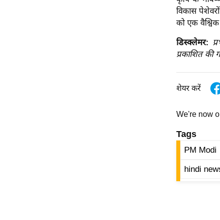
विश्लेषण
विकास पेशेवरों
ट्रेंडिंग
को एक वैश्विक 
डिस्क्लेमर:
प्
Q
प्रकाशित की ग
u
i
c
शेयर करें
k
L
We're now 
i
n
Tags
k
PM Modi
s
hindi new
विधानसभा
चुनाव
फोटो
वीडियो