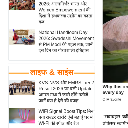
हॉलीवुड
2026: आत्मनिर्भर भारत और
Women Empowerment की
फिल्म समीक्षा
दिशा में हथकरघा उद्योग का बढ़ता
Breaking
कद
News
National Handloom Day
लाइफस्टाइल
2026: Swadeshi Movement
से PM Modi की पहल तक, जानें
टेक्नॉलॉजी
इस दिन का गौरवशाली इतिहास
ब्यूटी/फैशन
घरेलू नुस्खे
लाइफ & साइंस
पर्यटन स्थल
फिटनेस मंत्रा
KVS-NVS और EMRS Tier 2
Result 2026 पर बड़ी Update:
रिलेशनशिप
अगस्त मध्य में जारी होंगे नतीजे,
राजनीति
जानें क्या है देरी की वजह
विश्लेषण
WiFi Signal Boost Tips: बिना
‘‘सदाबहार क्र
समसामयिक
नया राउटर खरीदे ऐसे बढ़ाएं घर में
प्रोफेसर स्व
Wi-Fi की स्पीड और रेंज
मातृभूमि