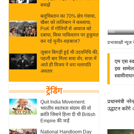
बजट
Hindi
समझें
खेल
News
बलूचिस्तान का 70% क्षेत्र गंवाया,
क्रिकेट
खैबर को तालिबान ने कब्जाया,
Hindi
IPL
PoK में गोलियों से आवाज को
ANI
दबाया, किस पाकिस्तान पर हुकूमत
Videos
2026
कर रहे मुनीर-शहबाज?
प्रभासाक्षी न्यूज 
क्राइम
जुबान बिगड़ी हुई थी उदयनिधि की,
ई-पेपर
पहली बार मिला सवा शेर, सत्ता में
एम एस स्व
मिसाल बेमिसाल
आते ही विजय ने धरा थलापति
इस सम्मेलन
अवतार
शख्सियत
स्वामीनाथन
यंग इंडिया
ट्रेंडिंग
साहित्य जगत
ऑटो वर्ल्ड
प्रधानमंत्री 
Quit India Movement:
भारतीय स्वतंत्रता संग्राम की वो
उद्घाटन करेंग
न्यूज ब्रीफ
क्रांति जिसने हिला दी थी British
मनोरंजन जगत
Empire की जड़ें
बॉलीवुड
National Handloom Day