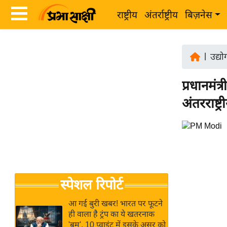
राष्ट्रीय
अंतर्राष्ट्रीय
बिज़नेस
Latest
ता
News
|
उद्य
ज़ा
in
ख
प्रधानमंत
Hindi
ब
अंतरराष्ट्
र
Hindi
राष्ट्रीय
News
अंतर्राष्ट्रीय
Live
बिज़नेस
उद्योग
Breaking
स्पेशल रिपोर्ट
जगत
News in
विशेषज्ञ
Hindi
आ गई बुरी खबर! भारत पर फूटने
राय
ही वाला है ट्रंप का ये खतरनाक
'बम', 10 प्वाइंट में इसके असर को