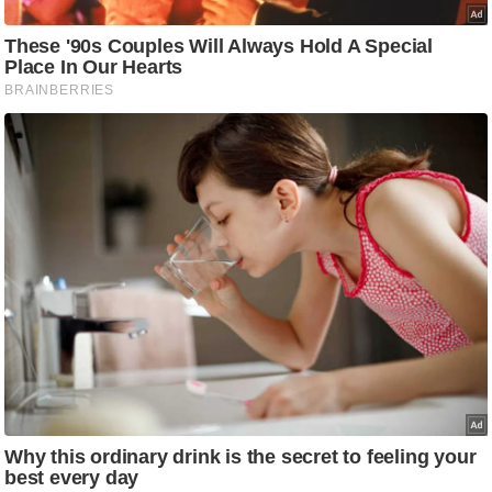
आ
र
.
आ
ई
.
चा
य
प
र
स
मी
क्षा
ध
र्म
ज्यो