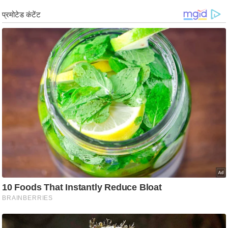
ड
हॉ
ली
वु
ड
फि
ल्म
स
मी
क्षा
B
r
e
a
k
i
n