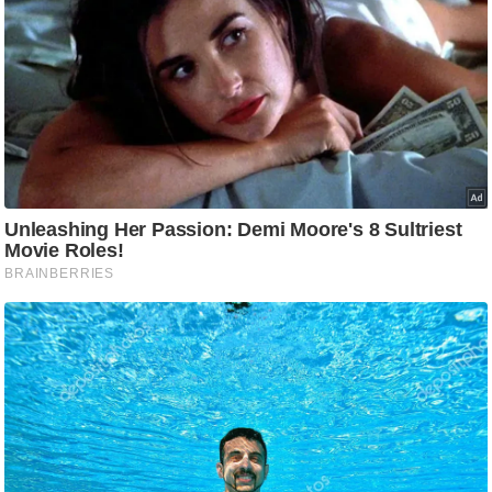
/
फै
श
न
घ
रे
लू
नु
स्खे
प
र्य
ट
न
स्थ
ल
फि