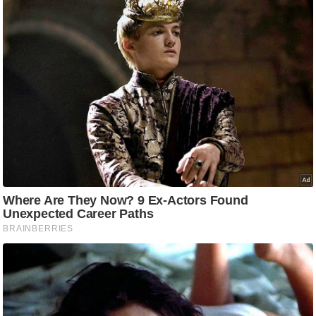
g
N
e
w
s
ला
इ
फ
स्टा
इ
ल
टे
क्नॉ
लॉ
जी
ब्यू
टी