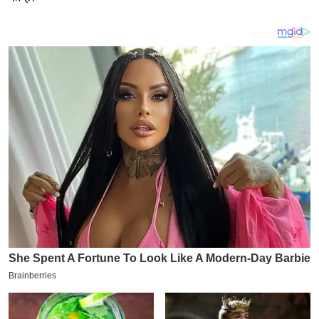
य
ब
ज
ट
खे
ल
क्रि
के
ट
I
P
L
2
0
2
6
क्रा