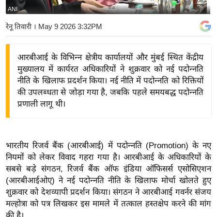
ANI
य
बि
रेनू तिवारी
। May 9 2026 3:32PM
ज़
ने
आरबीआई के विभिन्न क्षेत्रीय कार्यालयों और मुंबई स्थित केंद्रीय
स
मुख्यालय में कार्यरत अधिकारियों ने शुक्रवार को नई पदोन्नति
उ
नीति के खिलाफ प्रदर्शन किया। नई नीति में पदोन्नति को रिक्तियों
द्यो
की उपलब्धता से जोड़ा गया है, जबकि पहले समयबद्ध पदोन्नति
ग
प्रणाली लागू थी।
ज
ग
त
भारतीय रिजर्व बैंक (आरबीआई) में पदोन्नति (Promotion) के नए
वि
नियमों को लेकर विवाद गहरा गया है। आरबीआई के अधिकारियों के
सबसे बड़े संगठन, रिजर्व बैंक ऑफ इंडिया ऑफिसर्स एसोसिएशन
शे
(आरबीआईओए) ने नई पदोन्नति नीति के खिलाफ मोर्चा खोलते हुए
ष
शुक्रवार को देशव्यापी प्रदर्शन किया। संगठन ने आरबीआई गवर्नर संजय
ज्ञ
मल्होत्रा को पत्र लिखकर इस मामले में तत्काल हस्तक्षेप करने की मांग
रा
की है।