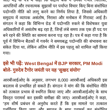
आठ मई के पत्र में कहा कि केंद्रीय बैंक ने उनकी गंभीर चिंताओं,
ख्सि
आपत्तियों और रचनात्मक सुझावों पर पर्याप्त विचार किए बिना संशोधित
य
पदोन्नति नीति को लागू करने का निर्णय लिया है, जिससे अधिकारी
त
समुदाय में व्यापक असंतोष, निराशा और मनोबल में गिरावट आई है।
यं
संगठन ने कहा कि विभिन्न ग्रेड में पदोन्नति रुकने से विशेषकर युवा
ग
अधिकारियों में असंतोष बढ़ रहा है, जिन्हें लंबे समय तक एक ही पद पर
इं
बने रहने की स्थिति का सामना करना पड़ रहा है। पत्र में कहा गया है कि
डि
पूर्व में विभिन्न बैठकों में गवर्नर ने समयबद्ध पदोन्नति की संभावना का
संकेत दिया था, लेकिन अंतिम नीति में इस पहलू को शामिल नहीं किया
या
गया।
सा
हि
इसे भी पढ़ें:
West Bengal में BJP सरकार, PM Modi
त्य
बोले- गुरुदेव टैगोर जयंती पर यह 'सुखद संयोग'
ज
आरबीआईओए के अनुसार, लगभग 8,000 आरबीआई अधिकारी इस
ग
बदलाव से प्रभावित हो सकते हैं। संगठन ने मांग की कि संशोधित नीति
त
को तत्काल प्रभाव से स्थगित किया जाए और आरबीआईओए के साथ
ऑ
विस्तृत परामर्श कर इसकी समीक्षा की जाए। आरबीआईओए ने कहा,
टो
“हम शीर्ष प्रबंधन से अनुरोध करते हैं कि इस मामले पर तत्काल
व
पुनर्विचार किया जाए और सगठन के साथ परामर्श कर संशोधित