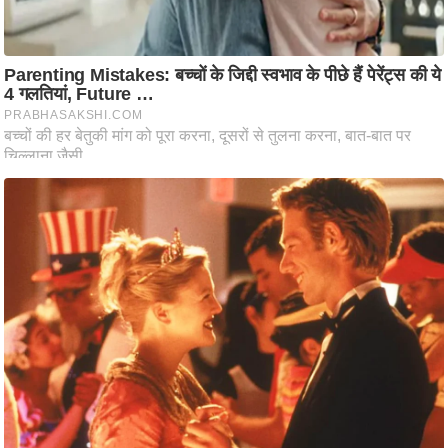
ष
ण
स
म
सा
म
यि
क
मा
तृ
भू
मि
स्तं
भ
ए
म
.