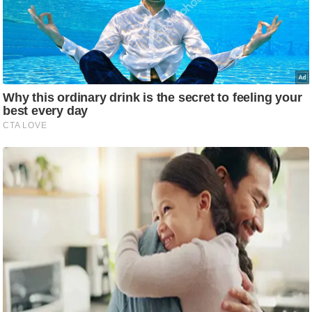
ट
ने
स
मं
त्रा
रि
ले
श
न
शि
प
रा
ज
नी
ति
वि
श्ले