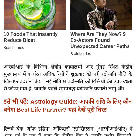
इ
म
ई
-
पे
प
र
मि
आरबीआई के विभिन्न क्षेत्रीय कार्यालयों और मुंबई स्थित केंद्रीय
सा
मुख्यालय में कार्यरत अधिकारियों ने शुक्रवार को नई पदोन्नति नीति के
ल
खिलाफ प्रदर्शन किया। नई नीति में पदोन्नति को रिक्तियों की उपलब्धता
से जोड़ा गया है, जबकि पहले समयबद्ध पदोन्नति प्रणाली लागू थी।
बे
इसे भी पढ़ें:
Astrology Guide: आपकी राशि के लिए कौन
मि
बनेगा Best Life Partner? यहां देखें पूरी लिस्ट
सा
ल
रिजर्व बैंक ऑफ इंडिया ऑफिसर्स एसोसिएशन (आरबीआईओए) ने
श