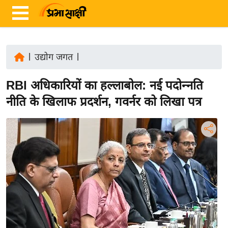
|
उद्योग जगत
|
ता
RBI अधिकारियों का हल्लाबोल: नई पदोन्नति
ज़ा
ख
नीति के खिलाफ प्रदर्शन, गवर्नर को लिखा पत्र
ब
र
रा
ष्ट्री
य
अं
त
र्रा
ष्ट्री