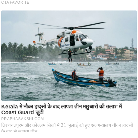
ति
ष
प्र
भु
म
हि
मा
/
ध
र्म
स्थ
ल
व्र
त
त्यो
हा
र