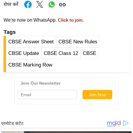
g
शेयर करें
N
e
We're now on WhatsApp.
Click to join.
w
Tags
s
CBSE Answer Sheet
CBSE New Rules
ला
इ
CBSE Update
CBSE Class 12
CBSE
फ
CBSE Marking Row
स्टा
इ
ल
टे
क्नॉ
लॉ
जी
ब्यू
टी