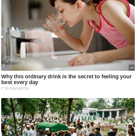
ष
ण
स
म
सा
म
यि
क
मा
तृ
भू
मि
स्तं
भ
ए
म
.