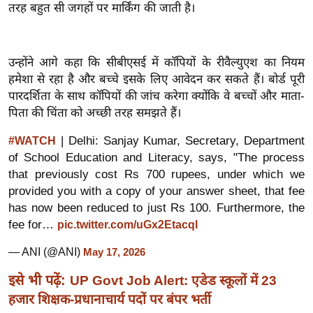
ख्सि
तरह बहुत सी जगहों पर मार्किंग की जाती है।
य
त
उन्होंने आगे कहा कि सीबीएसई में कॉपियों के रीवैल्युएश का नियम
यं
हमेशा से रहा है और बच्चे इसके लिए आवेदन कर सकते हैं। बोर्ड पूरी
ग
पारदर्शिता के साथ कॉपियों की जांच करेगा क्योंकि वे बच्चों और माता-
इं
पिता की चिंता को अच्छी तरह समझते हैं।
डि
या
| Delhi: Sanjay Kumar, Secretary, Department
#WATCH
सा
of School Education and Literacy, says, "The process
that previously cost Rs 700 rupees, under which we
हि
provided you with a copy of your answer sheet, that fee
त्य
has now been reduced to just Rs 100. Furthermore, the
ज
fee for…
pic.twitter.com/uGx2Etacql
ग
त
— ANI (@ANI)
May 17, 2026
ऑ
इसे भी पढ़ें:
UP Govt Job Alert: एडेड स्कूलों में 23
टो
हजार शिक्षक-प्रधानाचार्य पदों पर बंपर भर्ती
व