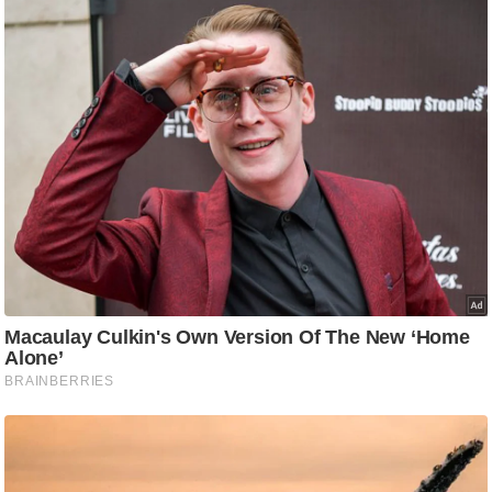
/
फै
श
न
घ
रे
लू
नु
स्खे
प
र्य
ट
न
स्थ
ल
फि