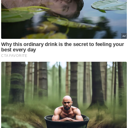
ति
ष
प्र
भु
म
हि
मा
/
ध
र्म
स्थ
ल
व्र
त
त्यो
हा
र