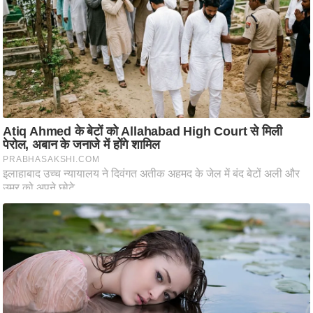
आ
र
.
आ
ई
.
चा
य
प
र
स
मी
क्षा
ध
र्म
ज्यो