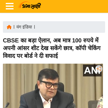
|
यंग इंडिया
|
ता
CBSE का बड़ा ऐलान, अब मात्र 100 रुपये में
ज़ा
ख
अपनी आंसर शीट देख सकेंगे छात्र, कॉपी चेकिंग
ब
विवाद पर बोर्ड ने दी सफाई
र
रा
ष्ट्री
य
अं
त
र्रा
ष्ट्री