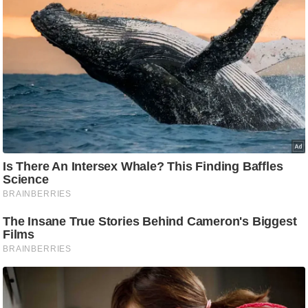
ट
ने
स
मं
त्रा
रि
ले
श
न
शि
प
रा
ज
नी
ति
वि
श्ले