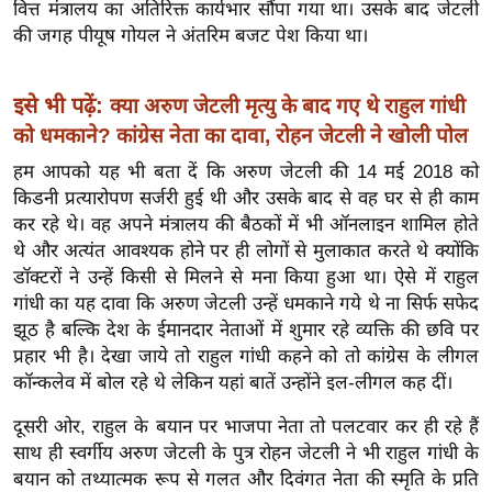
ख्सि
वित्त मंत्रालय का अतिरिक्त कार्यभार सौंपा गया था। उसके बाद जेटली
की जगह पीयूष गोयल ने अंतरिम बजट पेश किया था।
य
त
यं
इसे भी पढ़ें:
क्‍या अरुण जेटली मृत्‍यु के बाद गए थे राहुल गांधी
ग
को धमकाने? कांग्रेस नेता का दावा, रोहन जेटली ने खोली पोल
इं
हम आपको यह भी बता दें कि अरुण जेटली की 14 मई 2018 को
डि
किडनी प्रत्यारोपण सर्जरी हुई थी और उसके बाद से वह घर से ही काम
या
कर रहे थे। वह अपने मंत्रालय की बैठकों में भी ऑनलाइन शामिल होते
सा
थे और अत्यंत आवश्यक होने पर ही लोगों से मुलाकात करते थे क्योंकि
हि
डॉक्टरों ने उन्हें किसी से मिलने से मना किया हुआ था। ऐसे में राहुल
गांधी का यह दावा कि अरुण जेटली उन्हें धमकाने गये थे ना सिर्फ सफेद
त्य
झूठ है बल्कि देश के ईमानदार नेताओं में शुमार रहे व्यक्ति की छवि पर
ज
प्रहार भी है। देखा जाये तो राहुल गांधी कहने को तो कांग्रेस के लीगल
ग
कॉन्कलेव में बोल रहे थे लेकिन यहां बातें उन्होंने इल-लीगल कह दीं।
त
ऑ
दूसरी ओर, राहुल के बयान पर भाजपा नेता तो पलटवार कर ही रहे हैं
टो
साथ ही स्वर्गीय अरुण जेटली के पुत्र रोहन जेटली ने भी राहुल गांधी के
बयान को तथ्यात्मक रूप से गलत और दिवंगत नेता की स्मृति के प्रति
व