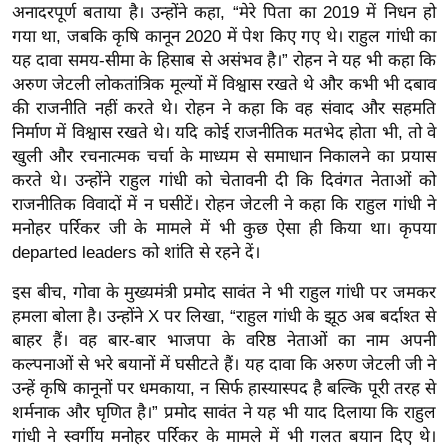
अनादरपूर्ण बताया है। उन्होंने कहा, “मेरे पिता का 2019 में निधन हो
र्ल्ड
गया था, जबकि कृषि कानून 2020 में पेश किए गए थे। राहुल गांधी का
न्यू
यह दावा समय-सीमा के हिसाब से असंभव है।” रोहन ने यह भी कहा कि
ज
अरुण जेटली लोकतांत्रिक मूल्यों में विश्वास रखते थे और कभी भी दबाव
ब्री
की राजनीति नहीं करते थे। रोहन ने कहा कि वह संवाद और सहमति
फ
निर्माण में विश्वास रखते थे। यदि कोई राजनीतिक मतभेद होता भी, तो वे
म
खुली और रचनात्मक चर्चा के माध्यम से समाधान निकालने का प्रयास
करते थे। उन्होंने राहुल गांधी को चेतावनी दी कि दिवंगत नेताओं को
नो
राजनीतिक विवादों में न घसीटें। रोहन जेटली ने कहा कि राहुल गांधी ने
रं
मनोहर पर्रिकर जी के मामले में भी कुछ ऐसा ही किया था। कृपया
ज
departed leaders को शांति से रहने दें।
न
ज
इस बीच, गोवा के मुख्यमंत्री प्रमोद सावंत ने भी राहुल गांधी पर जमकर
ग
हमला बोला है। उन्होंने X पर लिखा, “राहुल गांधी के झूठ अब बर्दाश्त से
त
बाहर हैं। वह बार-बार भाजपा के वरिष्ठ नेताओं का नाम अपनी
कल्पनाओं से भरे बयानों में घसीटते हैं। यह दावा कि अरुण जेटली जी ने
बॉ
उन्हें कृषि कानूनों पर धमकाया, न सिर्फ हास्यास्पद है बल्कि पूरी तरह से
ली
शर्मनाक और घृणित है।” प्रमोद सावंत ने यह भी याद दिलाया कि राहुल
वु
गांधी ने स्वर्गीय मनोहर पर्रिकर के मामले में भी गलत बयान दिए थे।