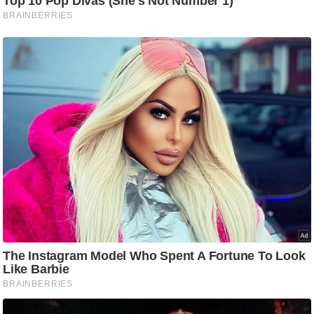
ट
ने
स
मं
त्रा
रि
ले
श
न
शि
प
रा
ज
नी
ति
वि
श्ले