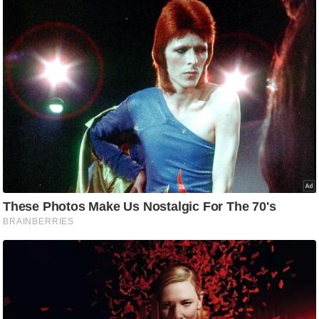
ष
ण
स
म
सा
म
यि
क
मा
तृ
भू
मि
स्तं
भ
ए
म
.