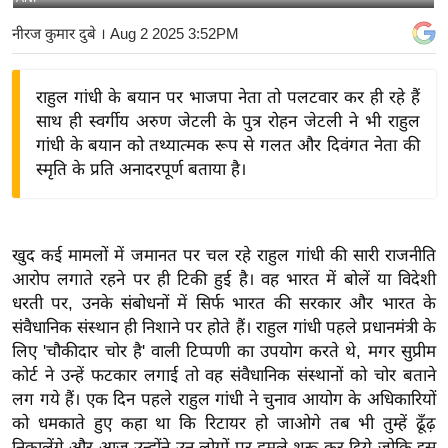
य
नीरज कुमार दुबे
। Aug 2 2025 3:52PM
बि
ज़
राहुल गांधी के बयान पर भाजपा नेता तो पलटवार कर ही रहे हैं
ने
साथ ही स्वर्गीय अरुण जेटली के पुत्र रोहन जेटली ने भी राहुल
स
गांधी के बयान को तथ्यात्मक रूप से गलत और दिवंगत नेता की
उ
स्मृति के प्रति अनादरपूर्ण बताया है।
द्यो
ग
ज
खुद कई मामलों में जमानत पर चल रहे राहुल गांधी की सारी राजनीति
ग
आरोप लगाते रहने पर ही टिकी हुई है। वह भारत में बोलें या विदेशी
त
धरती पर, उनके संबोधनों में सिर्फ भारत की सरकार और भारत के
वि
संवैधानिक संस्थान ही निशाने पर होते हैं। राहुल गांधी पहले प्रधानमंत्री के
शे
लिए 'चौकीदार चोर है' वाली टिप्पणी का उपयोग करते थे, मगर सुप्रीम
ष
कोर्ट ने उन्हें फटकार लगाई तो वह संवैधानिक संस्थानों को चोर बताने
लग गये हैं। एक दिन पहले राहुल गांधी ने चुनाव आयोग के अधिकारियों
ज्ञ
को धमकाते हुए कहा था कि रिटायर हो जाओगे तब भी तुम्हें ढूँढ़
रा
निकालेंगे और आज उन्होंने उन लोगों पर हमले शुरू कर दिये जोकि इस