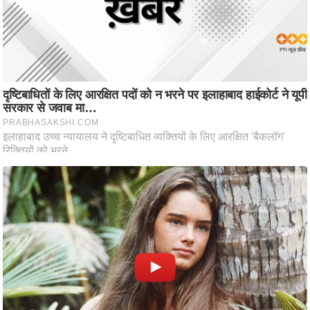
ति
ष
प्र
भु
म
हि
मा
/
ध
र्म
स्थ
ल
व्र
त
त्यो
हा
र