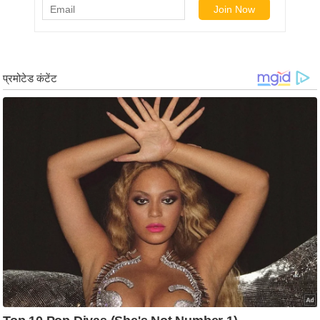
/
फै
श
न
घ
रे
लू
नु
स्खे
प
र्य
ट
न
स्थ
ल
फि