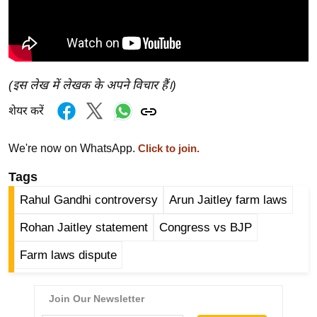
g
N
e
w
s
(इस लेख में लेखक के अपने विचार हैं।)
ला
शेयर करें
इ
फ
We're now on WhatsApp.
Click to join.
स्टा
इ
Tags
ल
Rahul Gandhi controversy
Arun Jaitley farm laws
टे
Rohan Jaitley statement
Congress vs BJP
क्नॉ
लॉ
Farm laws dispute
जी
ब्यू
टी