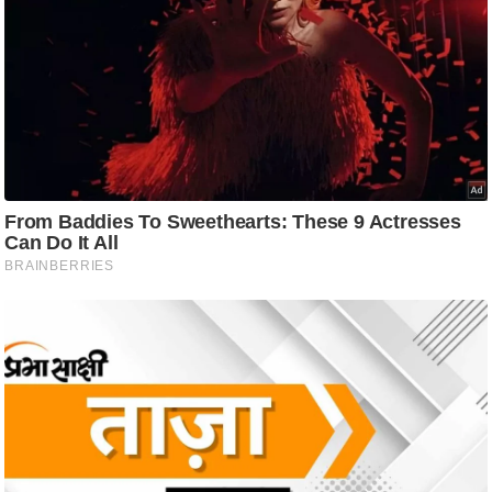
आ
र
.
आ
ई
.
चा
य
प
र
स
मी
क्षा
ध
र्म
ज्यो