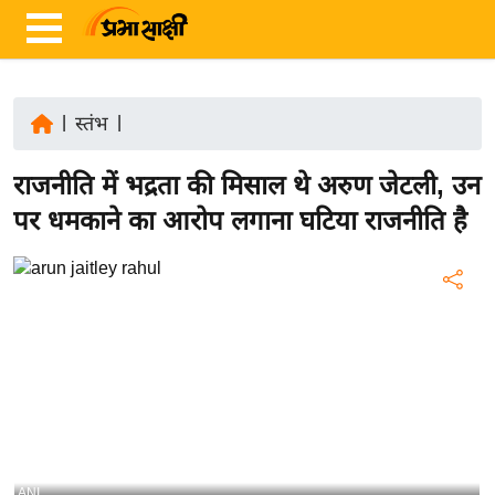
|
स्तंभ
|
ता
राजनीति में भद्रता की मिसाल थे अरुण जेटली, उन
ज़ा
ख
पर धमकाने का आरोप लगाना घटिया राजनीति है
ब
र
रा
ष्ट्री
य
अं
त
र्रा
ष्ट्री
ANI