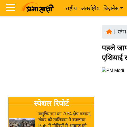
राष्ट्रीय
अंतर्राष्ट्रीय
बिज़नेस
Latest
ता
News
|
स्तंभ
ज़ा
in
ख
पहले जापा
Hindi
ब
एशियाई रा
र
Hindi
राष्ट्रीय
News
अंतर्राष्ट्रीय
Live
बिज़नेस
उद्योग
Breaking
स्पेशल रिपोर्ट
जगत
News in
विशेषज्ञ
Hindi
बलूचिस्तान का 70% क्षेत्र गंवाया,
राय
खैबर को तालिबान ने कब्जाया,
PoK में गोलियों से आवाज को