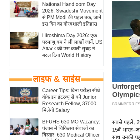
हॉलीवुड
National Handloom Day
2026: Swadeshi Movement
फिल्म समीक्षा
से PM Modi की पहल तक, जानें
Breaking
इस दिन का गौरवशाली इतिहास
News
Hiroshima Day 2026: एक
लाइफस्टाइल
परमाणु बम ने ली लाखों जानें, US
Attack की उस काली सुबह ने
टेक्नॉलॉजी
बदल दिया World History
ब्यूटी/फैशन
घरेलू नुस्खे
लाइफ & साइंस
पर्यटन स्थल
फिटनेस मंत्रा
Career Tips: बिना परीक्षा सीधे
वॉक इन इंटरव्यू से बनें Junior
रिलेशनशिप
Research Fellow, 37000
राजनीति
मिलेगी Salary
विश्लेषण
BFUHS 630 MO Vacancy:
सबसे पहले, 29
समसामयिक
पंजाब में चिकित्सा सेवाओं का
15वें भारत–जा
विस्तार, 630 Medical Officer
साथ उनकी पहल
मातृभूमि