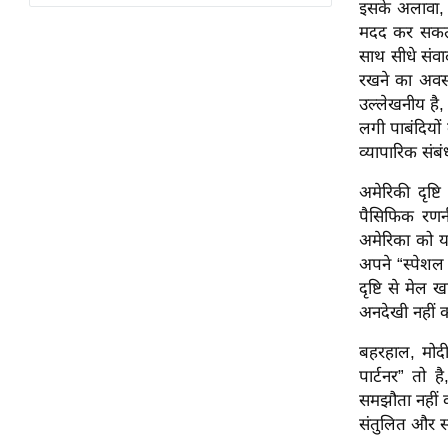
विश्लेषण
इसके अलावा, ज
मदद कर सकता 
ट्रेंडिंग
साथ सीधे संव
रखने का अवसर 
Q
उल्लेखनीय है, 
u
लगी पाबंदियो
i
व्यापारिक संब
c
k
अमेरिकी दृष्ट
L
पैसिफिक रणनी
i
अमेरिका को य
n
अपने “स्पेशल 
k
दृष्टि से मेल
s
अनदेखी नहीं क
विधानसभा
बहरहाल, मोद
चुनाव
पार्टनर” तो 
समझौता नहीं क
फोटो
संतुलित और स्व
वीडियो