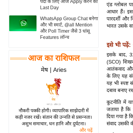
पदों के लिए आज Apply करने का
एंड ग्लोबल पा
स्तंभ
Last Day
आधार हैं। इस य
एम.
WhatsApp Group Chat बनेगा
पारदर्शी और न
आर.
और भी स्मार्ट, @all Mention
भारत उसके सा
और Poll Timer जैसे 3 धांसू
आई.
Features लॉन्च
चाय पर
इसे भी पढ़ें:
समीक्षा
इसके बाद, 31
आज का राशिफल
धर्म
(SCO) शिखर स
ज्योतिष
आतंकवाद और क्
मेष | Aries
के लिए यह सं
प्रभु
यह भी स्पष्ट 
महिमा/
दबाव बनाए रख
धर्मस्थल
व्रत
कूटनीति में 
त्योहार
जताया है कि 
नौकरी पक्की होगी। व्यापारिक साझेदारी में
दिया गया है क
कड़ी नजर रखें। संतान की उन्नति से प्रसन्नता।
राशिफल
संवाद उसकी क
अशुभ समाचार, धन हानि और दुर्घटना।
विशेष
और पढ़ें