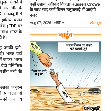
तुलन साधने में
बड़ी उड़ान! ऑस्कर विजेता Russell Crowe
री ओर, चीन के
के साथ साइ-फाई थ्रिलर 'ब्लूफ्लाई' में आएंगी
िति मजबूती से
नज़र
का हालिया बयान
Aug 07, 2026 1:45PM
हॉलीवुड
 निवेश (FDI) पर
े साथ भारत के
कार्टून
 हैं।
 यह उसकी इंडो-
है। भारत यहाँ
में जाकर भारत
ी इंडो-पैसिफिक
क्षीय मंचों की
उसका “नेचुरल
स्वायत्तता से
ा बनने के बजाय