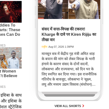
संसद में सत्ता-विपक्ष की टकरार!
Kharge के दावे पर Kiren Rijiju का
तीखा वार
राष्ट्रीय
Aug 07, 2026 1:39PM
मानसून सत्र में केंद्रीय गृह मंत्री अमित शाह
के बयान की मांग को लेकर विपक्ष के भारी
हंगामे के कारण संसद के दोनों सदनों,
लोकसभा और राज्यसभा, को दिन भर के
लिए स्थगित कर दिया गया। इस राजनीतिक
गतिरोध के बावजूद, लोकसभा ने 'सूक्ष्म,
लघु और मध्यम उद्यम विकास (संशोधन)
विधेयक, 2026' पारित किया, जिसका
उद्देश्य MSME क्षेत्र में पंजीकरण और
ू इशिबा के साथ
अनुपालन को सरल बनाना है।
रा और इशिबा के
VIEW ALL SHORTS
ल स्ट्रैटेजिक