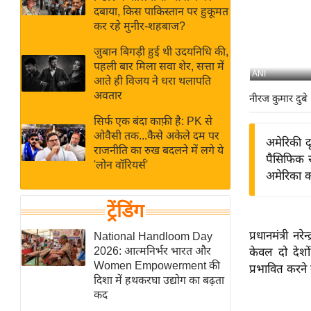
बजट
Hindi
दबाया, किस पाकिस्तान पर हुकूमत
खेल
News
कर रहे मुनीर-शहबाज?
क्रिकेट
जुबान बिगड़ी हुई थी उदयनिधि की,
Hindi
IPL
पहली बार मिला सवा शेर, सत्ता में
ANI
आते ही विजय ने धरा थलापति
Videos
2026
अवतार
नीरज कुमार दुबे
क्राइम
सिर्फ एक बंदा काफ़ी है: PK से
ई-पेपर
ओवैसी तक...कैसे अकेले दम पर
अमेरिकी दृ
मिसाल बेमिसाल
राजनीति का रुख बदलने में लगे ये
पैसिफिक र
'लोन वॉरियर्स'
शख्सियत
अमेरिका क
यंग इंडिया
ट्रेंडिंग
साहित्य जगत
ऑटो वर्ल्ड
प्रधानमंत्री 
National Handloom Day
2026: आत्मनिर्भर भारत और
केवल दो देशो
न्यूज ब्रीफ
Women Empowerment की
प्रभावित करने 
मनोरंजन जगत
दिशा में हथकरघा उद्योग का बढ़ता
कद
बॉलीवुड