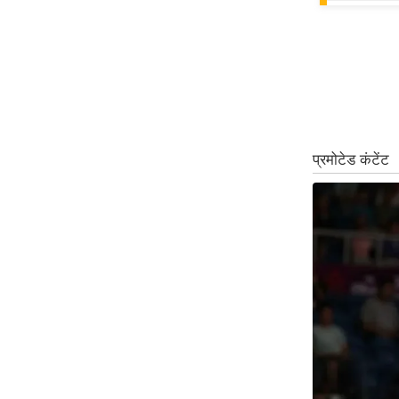
Code Of Ethics
RSS
Our Team
Expert Panel
Loksabhachunav
Android App