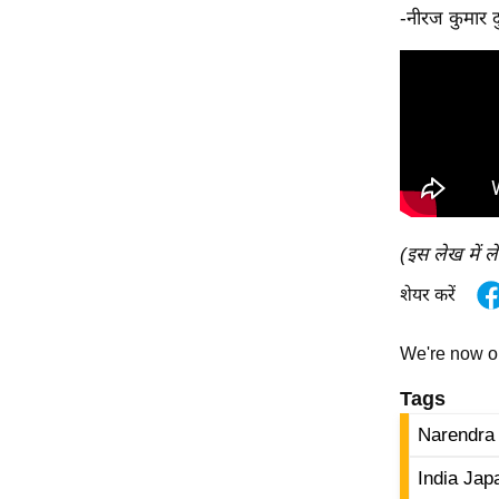
-नीरज कुमार द
ऑडियो
इंफ़ोग्राफ़िक
राज्यों से
शहरों से
वेब स्टोरी
कार्टून
Short
(इस लेख में ल
Videos
iOS App
शेयर करें
About us
We're now 
Contact Editor
Tags
Advertise
Privacy Policy
Narendra 
Grievance
India Jap
Redressal