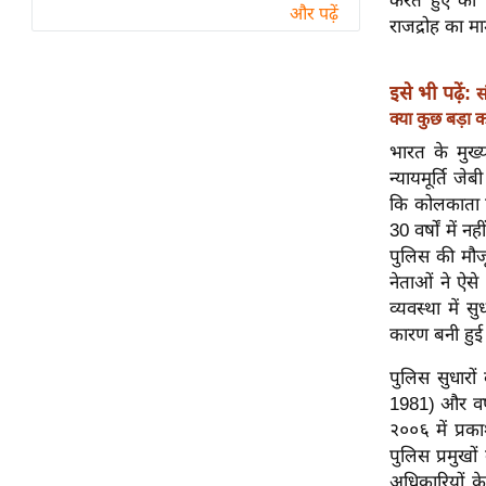
करते हुए की
विश्लेषण
और पढ़ें
राजद्रोह का 
ट्रेंडिंग
इसे भी पढ़ें:
स
Q
क्या कुछ बड़ा 
u
i
भारत के मुख्य
c
न्यायमूर्ति ज
k
कि कोलकाता प
L
30 वर्षों में
i
पुलिस की मौजूद
n
नेताओं ने ऐसे
k
व्यवस्था में 
s
कारण बनी हु
पुलिस सुधारो
विधानसभा
1981) और वर्ष 
चुनाव
२००६ में प्रक
फोटो
पुलिस प्रमुखों
वीडियो
अधिकारियों क