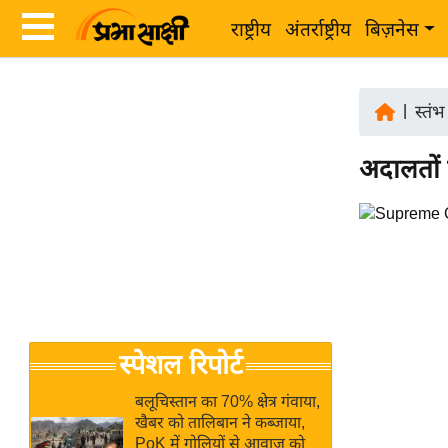
राष्ट्रीय
अंतर्राष्ट्रीय
बिज़नेस
Latest
ता
News
|
स्तंभ
ज़ा
in
ख
अदालतों 
Hindi
ब
र
Hindi
राष्ट्रीय
News
अंतर्राष्ट्रीय
Live
बिज़नेस
उद्योग
Breaking
स्पेशल रिपोर्ट
जगत
News in
विशेषज्ञ
Hindi
बलूचिस्तान का 70% क्षेत्र गंवाया,
राय
खैबर को तालिबान ने कब्जाया,
PoK में गोलियों से आवाज को