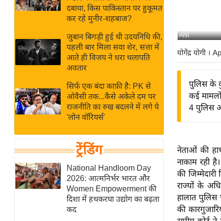
बजट
Hindi
दबाया, किस पाकिस्तान पर हुकूमत
खेल
News
कर रहे मुनीर-शहबाज?
क्रिकेट
ANI
जुबान बिगड़ी हुई थी उदयनिधि की,
Hindi
IPL
पहली बार मिला सवा शेर, सत्ता में
योगेंद्र योगी
। Ap
आते ही विजय ने धरा थलापति
Videos
2026
अवतार
क्राइम
पुलिस के 
सिर्फ एक बंदा काफ़ी है: PK से
ई-पेपर
कई मामलों 
ओवैसी तक...कैसे अकेले दम पर
मिसाल बेमिसाल
राजनीति का रुख बदलने में लगे ये
4 पुलिस अ
'लोन वॉरियर्स'
शख्सियत
यंग इंडिया
ट्रेंडिंग
नेताओं की हा
साहित्य जगत
नाकाम रही है
ऑटो वर्ल्ड
National Handloom Day
की जिम्मेदारी
2026: आत्मनिर्भर भारत और
न्यूज ब्रीफ
राज्यों के अधि
Women Empowerment की
मनोरंजन जगत
हालात पुलिस प
दिशा में हथकरघा उद्योग का बढ़ता
की कारगुजारि
कद
बॉलीवुड