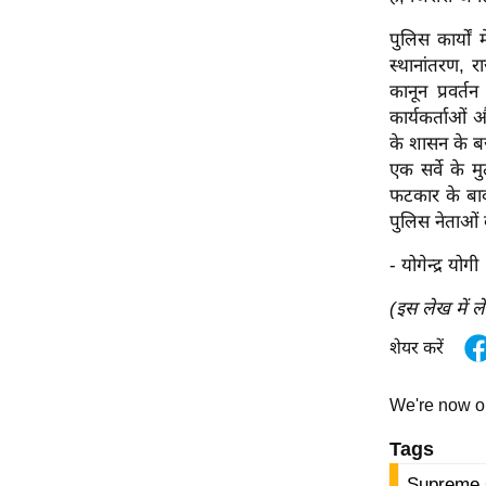
Code Of Ethics
पुलिस कार्यों
RSS
स्थानांतरण, र
कानून प्रवर्
Our Team
कार्यकर्ताओं 
Expert Panel
के शासन के बजा
Loksabhachunav
एक सर्वे के 
फटकार के बाव
Android App
पुलिस नेताओं के
- योगेन्द्र योगी
(इस लेख में ल
शेयर करें
We're now 
Tags
Supreme 