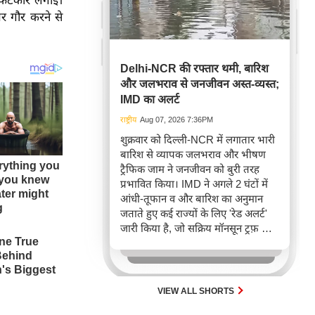
को फटकार लगाई।
पर गौर करने से
Delhi-NCR की रफ्तार थमी, बारिश
और जलभराव से जनजीवन अस्त-व्यस्त;
IMD का अलर्ट
राष्ट्रीय
Aug 07, 2026 7:36PM
शुक्रवार को दिल्ली-NCR में लगातार भारी
बारिश से व्यापक जलभराव और भीषण
ट्रैफिक जाम ने जनजीवन को बुरी तरह
प्रभावित किया। IMD ने अगले 2 घंटों में
आंधी-तूफान व और बारिश का अनुमान
जताते हुए कई राज्यों के लिए 'रेड अलर्ट'
जारी किया है, जो सक्रिय मॉनसून ट्रफ़ और
चक्रवाती हवाओं के घेरे का परिणाम है,
जिससे यातायात बाधित होने के साथ-साथ
सफदरजंग अस्पताल में भी जलभराव की
स्थिति बनी।
VIEW ALL SHORTS