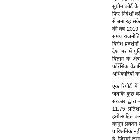
सुप्रीम कोर्ट क
ऑडियो
फिर निर्देशों 
इंफ़ोग्राफ़िक
से बना रह सके।
राज्यों से
की वर्ष 2019 
शहरों से
समय राजनीतिक
विरोध प्रदर्शन
वेब स्टोरी
देश भर में प
कार्टून
विज्ञान के क्
Short
फोरेंसिक वैज्ञ
Videos
अधिकारियों का
iOS App
एक रिपोर्ट मे
About us
जबकि कुछ बड़े 
सरकार द्वारा 
Contact Editor
11.75 प्रतिश
Advertise
हतोत्साहित क
Privacy Policy
कानून प्रवर्तन
Grievance
पारिश्रमिक नह
है, जिससे जनत
Redressal