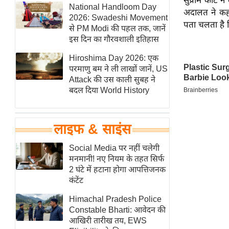
सुप्रीम कोर्ट
हॉलीवुड
National Handloom Day
अदालत ने कहा 
2026: Swadeshi Movement
फिल्म समीक्षा
पता चलता है क
से PM Modi की पहल तक, जानें
Breaking
इस दिन का गौरवशाली इतिहास
News
Hiroshima Day 2026: एक
लाइफस्टाइल
परमाणु बम ने ली लाखों जानें, US
Attack की उस काली सुबह ने
टेक्नॉलॉजी
बदल दिया World History
ब्यूटी/फैशन
घरेलू नुस्खे
लाइफ & साइंस
पर्यटन स्थल
फिटनेस मंत्रा
Social Media पर नहीं चलेगी
मनमानी! नए नियम के तहत सिर्फ
रिलेशनशिप
2 घंटे में हटाना होगा आपत्तिजनक
राजनीति
कंटेंट
विश्लेषण
Himachal Pradesh Police
समसामयिक
Constable Bharti: आवेदन की
आखिरी तारीख तय, EWS
मातृभूमि