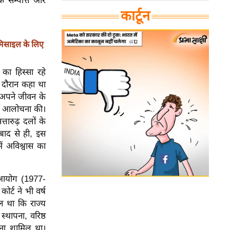
 सम्पत्ति और
कार्टून
र मिसाइल के लिए
 का हिस्सा रहे
े दौरान कहा था
 अपने जीवन के
 की आलोचना की।
्तारुढ़ दलों के
 बाद से ही, इस
ें अविश्वास का
स आयोग (1977-
ोर्ट ने भी वर्ष
िल था कि राज्य
स्थापना, वरिष्ठ
रना शामिल था।