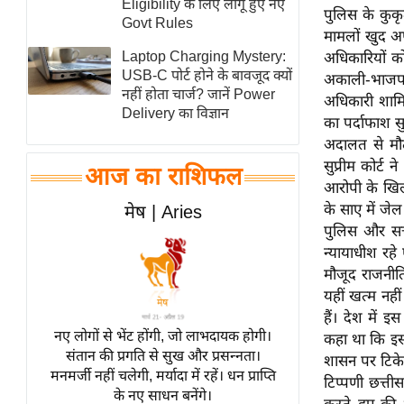
Eligibility के लिए लागू हुए नए
पुलिस के कुकृ
स्तंभ
Govt Rules
मामलों खुद अप
एम.
Laptop Charging Mystery:
अधिकारियों को
आर.
USB-C पोर्ट होने के बावजूद क्यों
अकाली-भाजपा 
नहीं होता चार्ज? जानें Power
आई.
अधिकारी शामिल
Delivery का विज्ञान
का पर्दाफाश सुप
चाय पर
अदालत से मौत
समीक्षा
सुप्रीम कोर्ट
आज का राशिफल
धर्म
आरोपी के खिल
ज्योतिष
के साए में जे
मेष | Aries
पुलिस और सत्
प्रभु
न्यायाधीश रहे
महिमा/
मौजूद राजनीति
धर्मस्थल
यहीं खत्म नहीं
व्रत
हैं। देश में 
त्योहार
नए लोगों से भेंट होंगी, जो लाभदायक होगी।
कहा था कि इस
संतान की प्रगति से सुख और प्रसन्नता।
राशिफल
शासन पर टिके र
मनमर्जी नहीं चलेगी, मर्यादा में रहें। धन प्राप्ति
टिप्पणी छत्त
विशेष
के नए साधन बनेंगे।