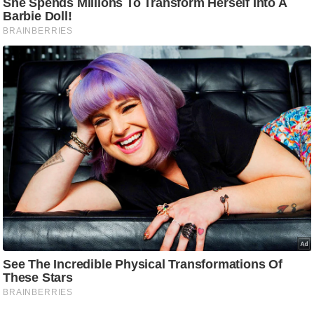
g
N
e
w
s
ला
इ
फ
स्टा
इ
ल
टे
क्नॉ
लॉ
जी
ब्यू
टी