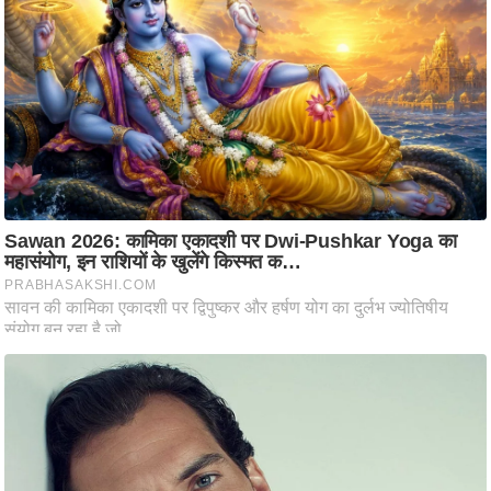
आ
र
.
आ
ई
.
चा
य
प
र
स
मी
क्षा
ध
र्म
ज्यो