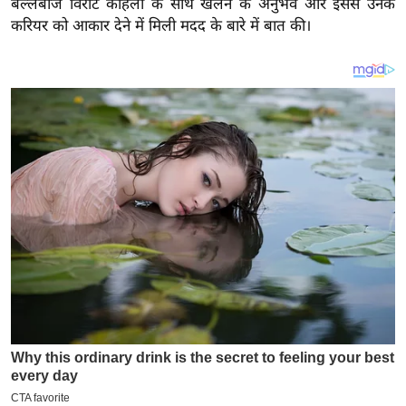
बल्लेबाज विराट कोहली के साथ खेलने के अनुभव और इससे उनके
य
करियर को आकार देने में मिली मदद के बारे में बात की।
ब
ज
ट
खे
ल
क्रि
के
ट
I
P
L
2
0
2
6
क्रा