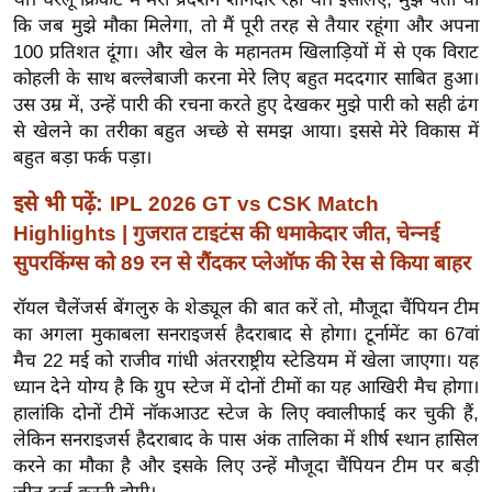
ख्सि
कि जब मुझे मौका मिलेगा, तो मैं पूरी तरह से तैयार रहूंगा और अपना
य
100 प्रतिशत दूंगा। और खेल के महानतम खिलाड़ियों में से एक विराट
त
कोहली के साथ बल्लेबाजी करना मेरे लिए बहुत मददगार साबित हुआ।
यं
उस उम्र में, उन्हें पारी की रचना करते हुए देखकर मुझे पारी को सही ढंग
ग
से खेलने का तरीका बहुत अच्छे से समझ आया। इससे मेरे विकास में
इं
बहुत बड़ा फर्क पड़ा।
डि
इसे भी पढ़ें:
IPL 2026 GT vs CSK Match
या
Highlights | गुजरात टाइटंस की धमाकेदार जीत, चेन्नई
सा
सुपरकिंग्स को 89 रन से रौंदकर प्लेऑफ की रेस से किया बाहर
हि
त्य
रॉयल चैलेंजर्स बेंगलुरु के शेड्यूल की बात करें तो, मौजूदा चैंपियन टीम
ज
का अगला मुकाबला सनराइजर्स हैदराबाद से होगा। टूर्नामेंट का 67वां
मैच 22 मई को राजीव गांधी अंतरराष्ट्रीय स्टेडियम में खेला जाएगा। यह
ग
ध्यान देने योग्य है कि ग्रुप स्टेज में दोनों टीमों का यह आखिरी मैच होगा।
त
हालांकि दोनों टीमें नॉकआउट स्टेज के लिए क्वालीफाई कर चुकी हैं,
ऑ
लेकिन सनराइजर्स हैदराबाद के पास अंक तालिका में शीर्ष स्थान हासिल
टो
करने का मौका है और इसके लिए उन्हें मौजूदा चैंपियन टीम पर बड़ी
व