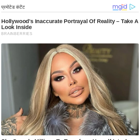
ड
हॉ
ली
वु
ड
फि
ल्म
स
मी
क्षा
B
r
e
a
k
i
n