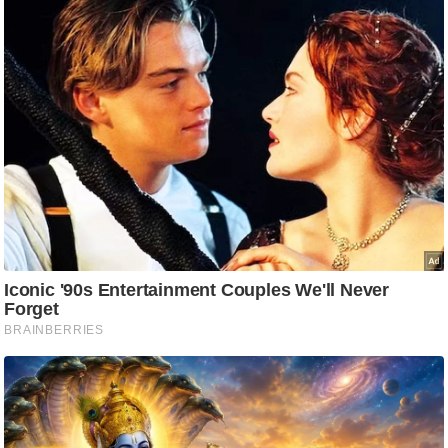
ष
ण
स
म
सा
म
यि
क
मा
तृ
भू
मि
स्तं
भ
ए
म
.