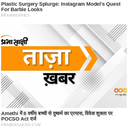
/
फै
श
न
घ
रे
लू
नु
स्खे
प
र्य
ट
न
स्थ
ल
फि