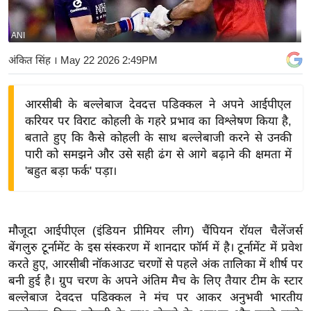
य
बि
ANI
ज़
अंकित सिंह
। May 22 2026 2:49PM
ने
स
आरसीबी के बल्लेबाज देवदत्त पडिक्कल ने अपने आईपीएल
उ
करियर पर विराट कोहली के गहरे प्रभाव का विश्लेषण किया है,
द्यो
बताते हुए कि कैसे कोहली के साथ बल्लेबाजी करने से उनकी
ग
पारी को समझने और उसे सही ढंग से आगे बढ़ाने की क्षमता में
ज
'बहुत बड़ा फर्क' पड़ा।
ग
त
वि
मौजूदा आईपीएल (इंडियन प्रीमियर लीग) चैंपियन रॉयल चैलेंजर्स
शे
बेंगलुरु टूर्नामेंट के इस संस्करण में शानदार फॉर्म में है। टूर्नामेंट में प्रवेश
ष
करते हुए, आरसीबी नॉकआउट चरणों से पहले अंक तालिका में शीर्ष पर
ज्ञ
बनी हुई है। ग्रुप चरण के अपने अंतिम मैच के लिए तैयार टीम के स्टार
रा
बल्लेबाज देवदत्त पडिक्कल ने मंच पर आकर अनुभवी भारतीय