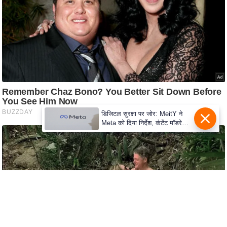
e
r
t
i
s
e
P
r
i
डिजिटल सुरक्षा पर जोर: MeitY ने
v
Meta को दिया निर्देश, कंटेंट मॉडरेशन
मजबूत करे
a
c
y
P
o
l
i