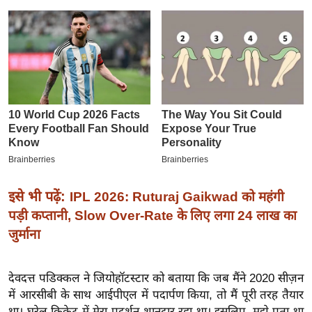
इ
म
ई
-
पे
प
र
मि
सा
ल
इसे भी पढ़ें:
IPL 2026: Ruturaj Gaikwad को महंगी
पड़ी कप्तानी, Slow Over-Rate के लिए लगा 24 लाख का
बे
जुर्माना
मि
सा
ल
देवदत्त पडिक्कल ने जियोहॉटस्टार को बताया कि जब मैंने 2020 सीज़न
में आरसीबी के साथ आईपीएल में पदार्पण किया, तो मैं पूरी तरह तैयार
श
था। घरेलू क्रिकेट में मेरा प्रदर्शन शानदार रहा था। इसलिए, मुझे पता था