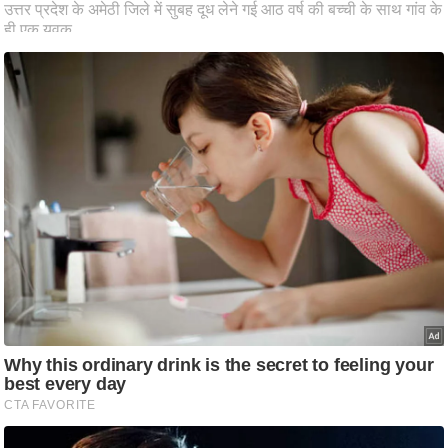
ट
ने
स
मं
त्रा
रि
ले
श
न
शि
प
रा
ज
नी
ति
वि
श्ले