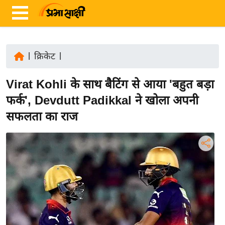
|
क्रिकेट
|
ता
Virat Kohli के साथ बैटिंग से आया 'बहुत बड़ा
ज़ा
ख
फर्क', Devdutt Padikkal ने खोला अपनी
ब
सफलता का राज
र
रा
ष्ट्री
य
अं
त
र्रा
ष्ट्री