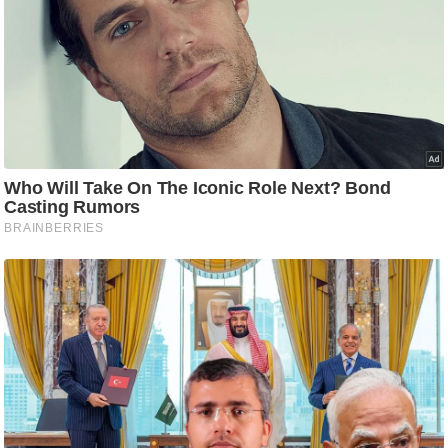
ति
ष
प्र
भु
म
हि
मा
/
ध
र्म
स्थ
ल
व्र
त
त्यो
हा
र