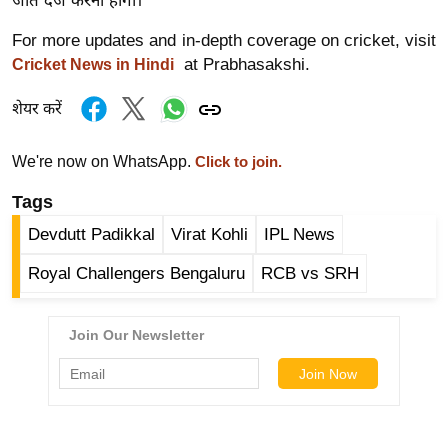
जीत दर्ज करनी होगी।
र्ल्ड
For more updates and in-depth coverage on cricket, visit
न्यू
at Prabhasakshi.
Cricket News in Hindi
ज
ब्री
शेयर करें
फ
म
We're now on WhatsApp.
Click to join.
नो
Tags
रं
ज
Devdutt Padikkal
Virat Kohli
IPL News
न
Royal Challengers Bengaluru
RCB vs SRH
ज
ग
त
बॉ
ली
वु