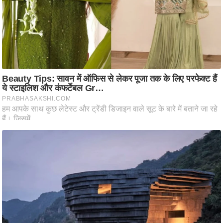
/
फै
श
न
घ
रे
लू
नु
स्खे
प
र्य
ट
न
स्थ
ल
फि