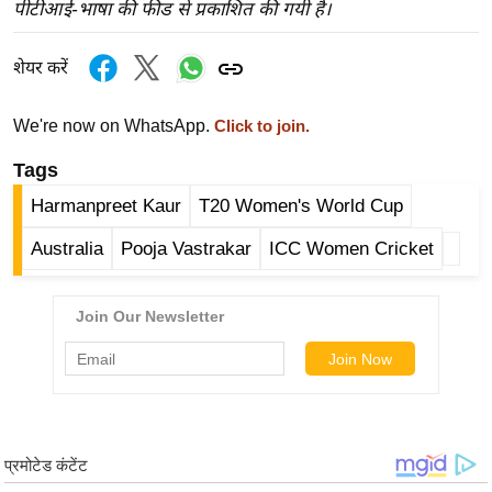
ख्सि
पीटीआई-भाषा की फीड से प्रकाशित की गयी है।
य
त
शेयर करें
यं
We're now on WhatsApp.
ग
Click to join.
इं
Tags
डि
Harmanpreet Kaur
T20 Women's World Cup
या
सा
Australia
Pooja Vastrakar
ICC Women Cricket
हि
त्य
ज
ग
त
ऑ
टो
व