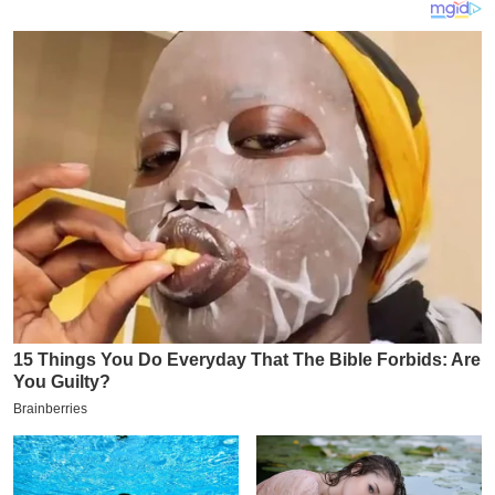
य
ब
ज
ट
खे
ल
क्रि
के
ट
I
P
L
2
0
2
6
क्रा