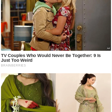
g
N
e
w
s
ला
इ
फ
स्टा
इ
ल
टे
क्नॉ
लॉ
जी
ब्यू
टी