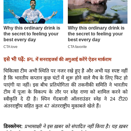
इ
म
ई
-
पे
प
र
इसे भी पढ़ें:
IPL में सनराइजर्स की अगुआई करेंगे ऐडन मार्कराम
मि
सा
चिकित्सा टीम अभी स्थिति पर नजर रखे हुए है और अभी यह स्पष्ट नहीं
है कि भारतीय कप्तान कुछ घंटों में शुरू होने वाले मैच के लिए फिट हो
ल
पाएंगी या नहीं। इस बीच प्रतियोगिता की तकनीकी समिति ने भारतीय
टीम में पूजा के विकल्प के तौर पर स्नेह राणा को शामिल करने को
बे
स्वीकृति दे दी है। स्पिन गेंदबाजी ऑलराउंडर स्नेह ने 24 टी20
मि
अंतरराष्ट्रीय सहित कुल 47 अंतरराष्ट्रीय मुकाबले खेले हैं।
सा
ल
श
डिस्क्लेमर:
प्रभासाक्षी ने इस ख़बर को संपादित नहीं किया है। यह ख़बर