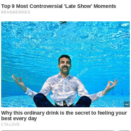
र्ल्ड
न्यू
ज
ब्री
फ
म
नो
रं
ज
न
ज
ग
त
बॉ
ली
वु