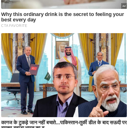
ष
ण
स
म
सा
म
यि
क
मा
तृ
भू
मि
स्तं
भ
ए
म
.