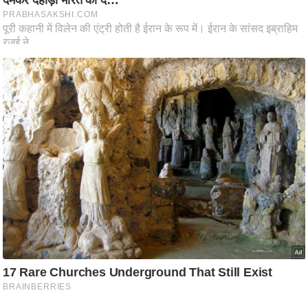
आ
र
.
आ
ई
.
चा
य
प
र
स
मी
क्षा
ध
र्म
ज्यो