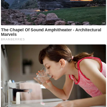
ट
ने
स
मं
त्रा
रि
ले
श
न
शि
प
रा
ज
नी
ति
वि
श्ले