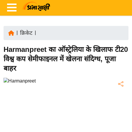
|
क्रिकेट
|
ता
Harmanpreet का ऑस्ट्रेलिया के खिलाफ टी20
ज़ा
ख
विश्व कप सेमीफाइनल में खेलना संदिग्ध, पूजा
ब
बाहर
र
रा
ष्ट्री
य
अं
त
र्रा
ष्ट्री