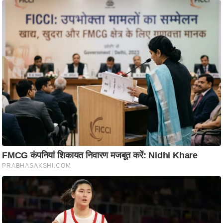
ति
ष
प्र
भु
म
हि
मा
/
ध
र्म
स्थ
ल
व्र
त
त्यो
हा
र