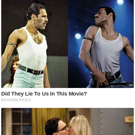
ड
हॉ
ली
वु
ड
फि
ल्म
स
मी
क्षा
B
r
e
a
k
i
n