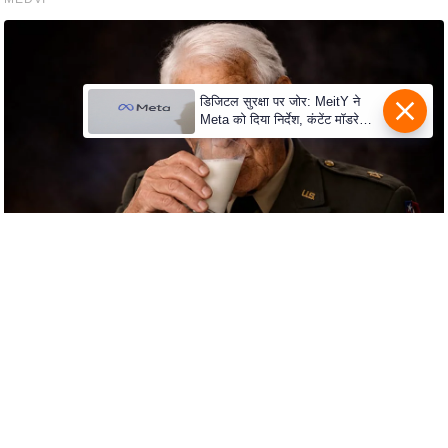
C
o
n
डिजिटल सुरक्षा पर जोर: MeitY ने
t
Meta को दिया निर्देश, कंटेंट मॉडरेशन
a
मजबूत करे
c
t
E
d
i
t
o
r
A
d
v