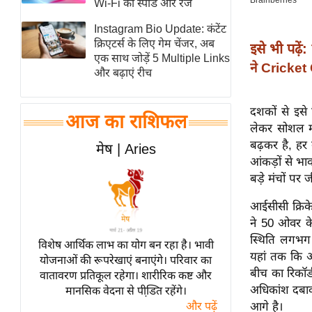
Wi-Fi की स्पीड और रेंज
स्तंभ
Instagram Bio Update: कंटेंट
एम.
क्रिएटर्स के लिए गेम चेंजर, अब
इसे भी पढ़ें:
आर.
एक साथ जोड़ें 5 Multiple Links
ने Cricket
और बढ़ाएं रीच
आई.
चाय पर
दशकों से इसे क
समीक्षा
आज का राशिफल
लेकर सोशल म
धर्म
बढ़कर है, हर 
मेष | Aries
ज्योतिष
आंकड़ों से भ
बड़े मंचों पर 
प्रभु
महिमा/
आईसीसी क्रिके
धर्मस्थल
ने 50 ओवर के
व्रत
स्थिति लगभग उ
विशेष आर्थिक लाभ का योग बन रहा है। भावी
त्योहार
यहां तक ​​कि आ
योजनाओं की रूपरेखाएं बनाएंगे। परिवार का
बीच का रिकॉर
वातावरण प्रतिकूल रहेगा। शारीरिक कष्ट और
राशिफल
अधिकांश दबाव 
मानसिक वेदना से पीडि़त रहेंगे।
विशेष
आगे है।
और पढ़ें