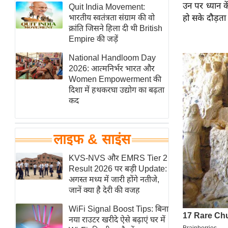
उन पर ध्यान क
हॉलीवुड
Quit India Movement:
भारतीय स्वतंत्रता संग्राम की वो
हो सके दौड़ता
फिल्म समीक्षा
क्रांति जिसने हिला दी थी British
Breaking
Empire की जड़ें
News
National Handloom Day
लाइफस्टाइल
2026: आत्मनिर्भर भारत और
Women Empowerment की
टेक्नॉलॉजी
दिशा में हथकरघा उद्योग का बढ़ता
ब्यूटी/फैशन
कद
घरेलू नुस्खे
पर्यटन स्थल
लाइफ & साइंस
फिटनेस मंत्रा
KVS-NVS और EMRS Tier 2
रिलेशनशिप
Result 2026 पर बड़ी Update:
राजनीति
अगस्त मध्य में जारी होंगे नतीजे,
जानें क्या है देरी की वजह
विश्लेषण
समसामयिक
WiFi Signal Boost Tips: बिना
नया राउटर खरीदे ऐसे बढ़ाएं घर में
मातृभूमि