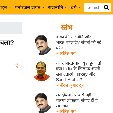
टाइल
मनोरंजन जगत
राजनीति
धर्म
स्तंभ
ढाका की राजनीति और
ाबला?
भारत-बांग्लादेश संबंधों की नई
परीक्षा
~ ललित गर्ग
अगर भारत-पाक युद्ध हुआ तो
क्या India के खिलाफ अपनी
सेना उतारेंगे Turkey और
Saudi Arabia?
~ नीरज कुमार दुबे
संसदीय-गतिरोध से नहीं
चलेगा लोकतंत्र, संवाद ही है
समाधान
~ ललित गर्ग