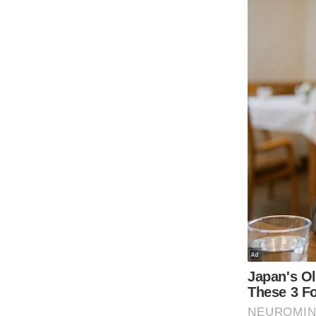
Code Of Ethics
RSS
Our Team
Expert Panel
Loksabhachunav
Android App