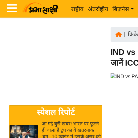
राष्ट्रीय
अंतर्राष्ट्रीय
बिज़नेस
Latest
ता
News
|
क्रिक
ज़ा
in
ख
IND vs 
Hindi
ब
जानें IC
र
Hindi
राष्ट्रीय
News
अंतर्राष्ट्रीय
Live
बिज़नेस
उद्योग
Breaking
स्पेशल रिपोर्ट
जगत
News in
विशेषज्ञ
Hindi
आ गई बुरी खबर! भारत पर फूटने
राय
ही वाला है ट्रंप का ये खतरनाक
'बम', 10 प्वाइंट में इसके असर को