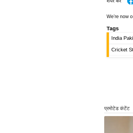
शेयर करें
ऑडियो
इंफ़ोग्राफ़िक
We're now 
राज्यों से
Tags
शहरों से
India Pak
वेब स्टोरी
Cricket St
कार्टून
Short
Videos
iOS App
About us
Contact Editor
Advertise
Privacy Policy
Grievance
Redressal