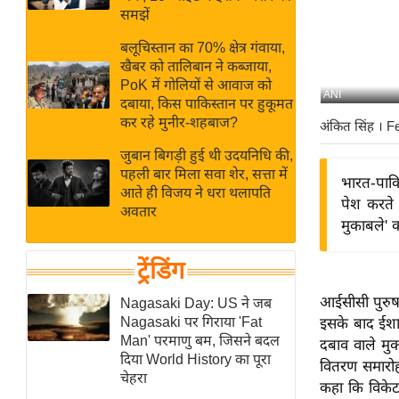
बजट
Hindi
समझें
खेल
News
बलूचिस्तान का 70% क्षेत्र गंवाया,
क्रिकेट
खैबर को तालिबान ने कब्जाया,
Hindi
IPL
PoK में गोलियों से आवाज को
ANI
दबाया, किस पाकिस्तान पर हुकूमत
Videos
2026
कर रहे मुनीर-शहबाज?
अंकित सिंह
। F
क्राइम
जुबान बिगड़ी हुई थी उदयनिधि की,
ई-पेपर
पहली बार मिला सवा शेर, सत्ता में
भारत-पाकि
मिसाल बेमिसाल
आते ही विजय ने धरा थलापति
पेश करते ह
अवतार
शख्सियत
मुकाबले' 
यंग इंडिया
ट्रेंडिंग
साहित्य जगत
ऑटो वर्ल्ड
आईसीसी पुरुष 
Nagasaki Day: US ने जब
Nagasaki पर गिराया 'Fat
इसके बाद ईशा
न्यूज ब्रीफ
Man' परमाणु बम, जिसने बदल
दबाव वाले मुक
मनोरंजन जगत
दिया World History का पूरा
वितरण समारोह 
चेहरा
बॉलीवुड
कहा कि विके