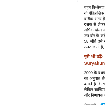
विश्लेषण
गहन विश्लेषण 
ट्रेंडिंग
तो ऐतिहासिक 
बारीक अंतर है
Q
दशक से लेकर 
u
अधिक खेला जाता
i
उस दौर के कड़े
c
58 जीतें उसे 
k
उलट जाती है, 
L
i
इसे भी पढ़ें:
n
Suryakumar
k
s
2000 के दशक क
का अनुपात ते
विधानसभा
बताते हैं कि
चुनाव
लेकिन सांख्यि
और निर्णायक र
फोटो
वीडियो