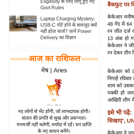
Eligibility के लिए लागू हुए नए
बैकफुट पर वि
स्तंभ
Govt Rules
एम.
केकेआर मनीष प
Laptop Charging Mystery:
48 गेंद में 6
आर.
USB-C पोर्ट होने के बावजूद क्यों
रन जीत दर्ज 
नहीं होता चार्ज? जानें Power
आई.
Delivery का विज्ञान
13 अंक हो गए
चाय पर
केकेआर ने जीत
समीक्षा
रन देकर तीन वि
आज का राशिफल
धर्म
ज्योतिष
मेष | Aries
केकेआर को उ
प्रभु
निगाहें रविवा
महिमा/
शाम को उसका 
धर्मस्थल
पक्की हो जा
आखिरी लीग मैच
व्रत
त्योहार
नए लोगों से भेंट होंगी, जो लाभदायक होगी।
इसे भी पढ़ें:
संतान की प्रगति से सुख और प्रसन्नता।
राशिफल
सिखाए', UN 
मनमर्जी नहीं चलेगी, मर्यादा में रहें। धन प्राप्ति
विशेष
के नए साधन बनेंगे।
केकेआर ने पाव