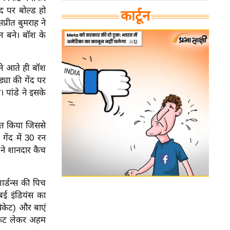
द पर बोल्ड हो
कार्टून
्रीत बुमराह ने
न बने। बॉश के
े आते ही बॉश
्या की गेंद पर
 पांडे ने इसके
ंत किया जिससे
ेंद में 30 रन
ने शानदार कैच
र्डन्स की पिच
बई इंडियंस का
विकेट) और बाएं
विकेट लेकर अहम