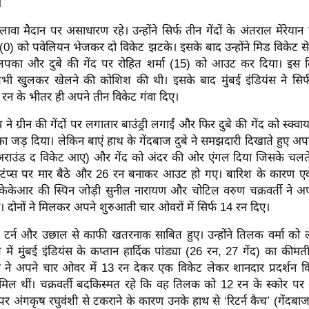
।
अलावा मैदान पर असाधारण रहे। उन्होंने सिर्फ तीन गेंदों के अंतराल मेंरेय
0) को पवेलियन भेजकर दो विकेट झटके। इसके बाद उन्होंने मिड विकेट से 
लपका और दुबे की गेंद पर रोहित शर्मा (15) को आउट कर दिया। इस द
तभी खुलकर खेलने की कोशिश की थी। इसके बाद मुंबई इंडियंस ने सिर्फ
 रन के भीतर ही अपने तीन विकेट गंवा दिए।
व ने ग्रीन की गेंदों पर लगातार बाउंड्री लगाईं और फिर दुबे की गेंद को स्क्
ा जड़ दिया। लेकिन बाएं हाथ के गेंदबाज दुबे ने समझदारी दिखाते हुए अप
राउंड द विकेट आए) और गेंद को अंदर की ओर एंगल दिया जिसके चलते सू
्टंप्स पर मार बैठे और 26 रन बनाकर आउट हो गए। बारिश के कारण ए
 केकेआर की स्पिन जोड़ी सुनील नारायण और चोटिल वरुण चक्रवर्ती ने
दोनों ने मिलकर अपने शुरुआती चार ओवरों में सिर्फ 14 रन दिए।
टर्न और उछाल से काफी खतरनाक साबित हुए। उन्होंने तिलक वर्मा को 
ें मुंबई इंडियंस के कप्तान हार्दिक पांड्या (26 रन, 27 गेंद) का कीम
 ने अपने चार ओवर में 13 रन देकर एक विकेट लेकर शानदार प्रदर्शन क
मिल थीं। चक्रवर्ती बदकिस्मत रहे कि वह तिलक को 12 रन के स्कोर प
पर अंगकृष रघुवंशी से टकराने के कारण उनके हाथ से ‘रिटर्न कैच’ (गेंद