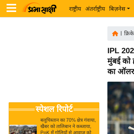
राष्ट्रीय
अंतर्राष्ट्रीय
बिज़नेस
Latest
ता
News
|
क्रिक
ज़ा
in
ख
IPL 202
Hindi
ब
मुंबई को
र
Hindi
का ऑलरा
राष्ट्रीय
News
अंतर्राष्ट्रीय
Live
बिज़नेस
उद्योग
Breaking
स्पेशल रिपोर्ट
जगत
News in
विशेषज्ञ
Hindi
बलूचिस्तान का 70% क्षेत्र गंवाया,
राय
खैबर को तालिबान ने कब्जाया,
PoK में गोलियों से आवाज को