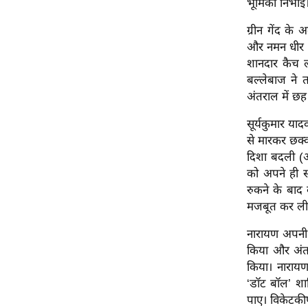
भूमिका निभाई
ऑडियो
ग्रीन गेंद के 
इंफ़ोग्राफ़िक
और नमन धीर (
राज्यों से
शानदार कैच 
शहरों से
बल्लेबाज ने 
अंतराल में छह
वेब स्टोरी
कार्टून
सूर्यकुमार याद
से मारकर छक्क
Short
दिशा बदली (अ
Videos
को अपने ही स
iOS App
रुकने के बाद
About us
मजबूत कर ली। 
Contact Editor
नारायण अपनी 
Advertise
किया और अंत म
Privacy Policy
किया। नारायण
‘डॉट बॉल’ शा
Grievance
पाए। विकेटकी
Redressal