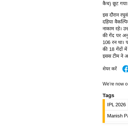
कैच) छूट गया
Code Of Ethics
इस दौरान रघुव
RSS
दहिया वैकल्प
Our Team
नाकाम रहे। उन्
Expert Panel
की गेंद पर अन
106 रन था। प
Loksabhachunav
की 18 गेंदों 
Android App
इसस टीम ने आख
शेयर करें
We're now 
Tags
IPL 2026
Manish P