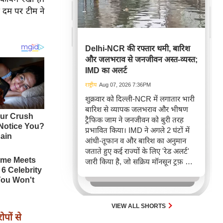
 दम पर टीम ने
Delhi-NCR की रफ्तार थमी, बारिश
और जलभराव से जनजीवन अस्त-व्यस्त;
IMD का अलर्ट
राष्ट्रीय
Aug 07, 2026 7:36PM
शुक्रवार को दिल्ली-NCR में लगातार भारी
बारिश से व्यापक जलभराव और भीषण
ट्रैफिक जाम ने जनजीवन को बुरी तरह
प्रभावित किया। IMD ने अगले 2 घंटों में
आंधी-तूफान व और बारिश का अनुमान
जताते हुए कई राज्यों के लिए 'रेड अलर्ट'
जारी किया है, जो सक्रिय मॉनसून ट्रफ़ और
चक्रवाती हवाओं के घेरे का परिणाम है,
जिससे यातायात बाधित होने के साथ-साथ
सफदरजंग अस्पताल में भी जलभराव की
स्थिति बनी।
VIEW ALL SHORTS
पों से