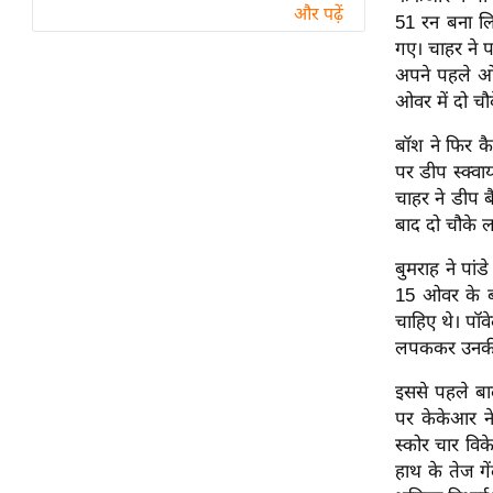
विश्लेषण
और पढ़ें
51 रन बना लि
ट्रेंडिंग
गए। चाहर ने प
अपने पहले ओव
Q
ओवर में दो चौक
u
बॉश ने फिर 
i
पर डीप स्क्वा
c
चाहर ने डीप ब
k
बाद दो चौके 
L
i
बुमराह ने पा
n
15 ओवर के बा
k
चाहिए थे। पॉ
s
लपककर उनकी प
विधानसभा
इससे पहले बा
चुनाव
पर केकेआर ने
स्कोर चार विक
फोटो
हाथ के तेज गे
वीडियो