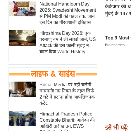
हॉलीवुड
National Handloom Day
केकेआर की धा
2026: Swadeshi Movement
फिल्म समीक्षा
मुंबई के 147 
से PM Modi की पहल तक, जानें
Breaking
इस दिन का गौरवशाली इतिहास
News
Hiroshima Day 2026: एक
लाइफस्टाइल
परमाणु बम ने ली लाखों जानें, US
Attack की उस काली सुबह ने
टेक्नॉलॉजी
बदल दिया World History
ब्यूटी/फैशन
घरेलू नुस्खे
लाइफ & साइंस
पर्यटन स्थल
फिटनेस मंत्रा
Social Media पर नहीं चलेगी
मनमानी! नए नियम के तहत सिर्फ
रिलेशनशिप
2 घंटे में हटाना होगा आपत्तिजनक
राजनीति
कंटेंट
विश्लेषण
Himachal Pradesh Police
समसामयिक
Constable Bharti: आवेदन की
आखिरी तारीख तय, EWS
इसे भी पढ़ें:
मातृभूमि