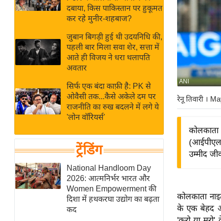
बजट
Hindi
दबाया, किस पाकिस्तान पर हुकूमत
खेल
News
कर रहे मुनीर-शहबाज?
क्रिकेट
जुबान बिगड़ी हुई थी उदयनिधि की,
Hindi
IPL
पहली बार मिला सवा शेर, सत्ता में
आते ही विजय ने धरा थलापति
Videos
2026
अवतार
क्राइम
ANI
सिर्फ एक बंदा काफ़ी है: PK से
ई-पेपर
ओवैसी तक...कैसे अकेले दम पर
रेनू तिवारी
। Ma
मिसाल बेमिसाल
राजनीति का रुख बदलने में लगे ये
'लोन वॉरियर्स'
शख्सियत
कोलकाता न
यंग इंडिया
(आईपीएल) 
ट्रेंडिंग
साहित्य जगत
उम्मीद जी
ऑटो वर्ल्ड
National Handloom Day
2026: आत्मनिर्भर भारत और
न्यूज ब्रीफ
Women Empowerment की
कोलकाता नाइट 
मनोरंजन जगत
दिशा में हथकरघा उद्योग का बढ़ता
के एक बेहद अह
कद
बॉलीवुड
'करो या मरो' 