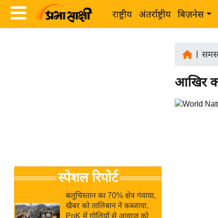
राष्ट्रीय
अंतर्राष्ट्रीय
बिज़नेस
Latest
ता
News
|
समस
ज़ा
in
ख
आखिर कब 
Hindi
ब
र
Hindi
राष्ट्रीय
News
अंतर्राष्ट्रीय
Live
बिज़नेस
उद्योग
Breaking
स्पेशल रिपोर्ट
जगत
News in
विशेषज्ञ
Hindi
बलूचिस्तान का 70% क्षेत्र गंवाया,
राय
खैबर को तालिबान ने कब्जाया,
PoK में गोलियों से आवाज को