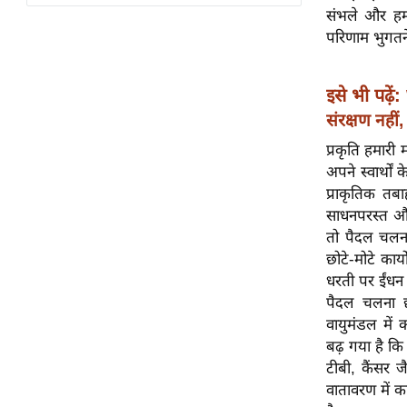
विश्लेषण
संभले और हमन
ट्रेंडिंग
परिणाम भुगतने
Q
इसे भी पढ़ें:
u
संरक्षण नही
i
c
प्रकृति हमारी 
k
अपने स्वार्थो
L
प्राकृतिक तबा
i
साधनपरस्त और 
n
तो पैदल चलना 
k
छोटे-मोटे कार
s
धरती पर ईंधन क
पैदल चलना छो
विधानसभा
वायुमंडल में 
चुनाव
बढ़ गया है कि 
टीबी, कैंसर ज
फोटो
वातावरण में क
वीडियो