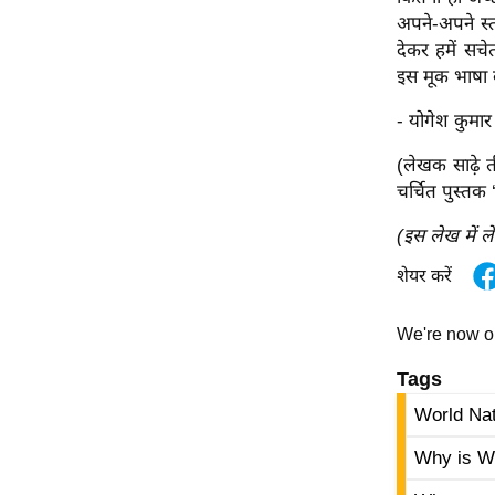
अपने-अपने स्त
Code Of Ethics
देकर हमें सच
RSS
इस मूक भाषा क
Our Team
- योगेश कुमा
Expert Panel
(लेखक साढ़े ती
Loksabhachunav
चर्चित पुस्तक ‘
Android App
(इस लेख में ल
शेयर करें
We're now 
Tags
World Na
Why is Wo