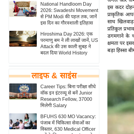
जंगल और जमीन,
हॉलीवुड
National Handloom Day
इस कदर दोहन
2026: Swadeshi Movement
फिल्म समीक्षा
प्राकृतिक आपद
से PM Modi की पहल तक, जानें
साथ खिलवाड़ 
Breaking
इस दिन का गौरवशाली इतिहास
प्रतिकूल प्रभा
News
Hiroshima Day 2026: एक
डगमगाने के च
लाइफस्टाइल
परमाणु बम ने ली लाखों जानें, US
क्षमता पर इसका
Attack की उस काली सुबह ने
टेक्नॉलॉजी
बड़ा हिस्सा बी
बदल दिया World History
ब्यूटी/फैशन
घरेलू नुस्खे
लाइफ & साइंस
पर्यटन स्थल
फिटनेस मंत्रा
Career Tips: बिना परीक्षा सीधे
वॉक इन इंटरव्यू से बनें Junior
रिलेशनशिप
Research Fellow, 37000
राजनीति
मिलेगी Salary
विश्लेषण
BFUHS 630 MO Vacancy:
समसामयिक
पंजाब में चिकित्सा सेवाओं का
विस्तार, 630 Medical Officer
मातृभूमि