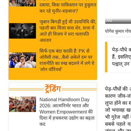
बजट
Hindi
दबाया, किस पाकिस्तान पर हुकूमत
खेल
News
कर रहे मुनीर-शहबाज?
क्रिकेट
ANI
जुबान बिगड़ी हुई थी उदयनिधि की,
Hindi
IPL
पहली बार मिला सवा शेर, सत्ता में
योगेश कुमार गो
आते ही विजय ने धरा थलापति
Videos
2026
अवतार
क्राइम
पेड़-पौधे
सिर्फ एक बंदा काफ़ी है: PK से
ई-पेपर
हैं, इसलि
ओवैसी तक...कैसे अकेले दम पर
मिसाल बेमिसाल
राजनीति का रुख बदलने में लगे ये
पश्चात् उन
'लोन वॉरियर्स'
शख्सियत
यंग इंडिया
ट्रेंडिंग
पेड़-पौधों की
साहित्य जगत
कारण जीव-जंतु
ऑटो वर्ल्ड
National Handloom Day
लुप्त होने का
2026: आत्मनिर्भर भारत और
न्यूज ब्रीफ
जो भयावह खतर
Women Empowerment की
मनोरंजन जगत
भी गुरेज नहीं
दिशा में हथकरघा उद्योग का बढ़ता
सबसे पहले यह 
कद
बॉलीवुड