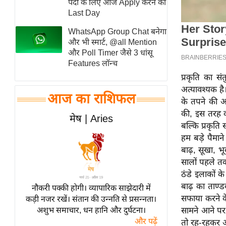
पदों के लिए आज Apply करने का
स्तंभ
Last Day
एम.
WhatsApp Group Chat बनेगा
आर.
और भी स्मार्ट, @all Mention
और Poll Timer जैसे 3 धांसू
आई.
Features लॉन्च
चाय पर
प्रकृति का 
समीक्षा
अत्यावश्यक है
आज का राशिफल
धर्म
के तपने की अ
की, इस तरह की
ज्योतिष
मेष | Aries
बल्कि प्रकृति
प्रभु
हम बड़े पैमान
महिमा/
बाढ़, सूखा, भ
धर्मस्थल
सालों पहले तक
व्रत
ठंडे इलाकों क
त्योहार
बाढ़ का ताण्
नौकरी पक्की होगी। व्यापारिक साझेदारी में
सफाया करने के
कड़ी नजर रखें। संतान की उन्नति से प्रसन्नता।
राशिफल
अशुभ समाचार, धन हानि और दुर्घटना।
सामने आने पर
विशेष
और पढ़ें
तो रह-रहकर अ