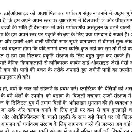
र्बन डाईऑक्साइड को अवशोषित कर पर्यावरण संतुलन बनाने में अहम भूमिक
ै कि हम अपने-अपने स्तर पर वृक्षारोपण में दिलचस्पी लें और पौधारोपण
बच्चों की भांति ही देखभाल भी करें। पर्यावरणीय असंतुलन के बढ़ते खतरों क
ा कि हम अपने स्तर पर प्रकृति संरक्षण के लिए क्या योगदान दे सकते है
हम और हमारी आने वाली पीढि़यां साफ-सुथरे वातावरण में बीमारी मुक्त जीव
ो बदलना होगा कि यदि सामने वाला व्यक्ति कुछ नहीं कर रहा तो मैं ही क्
ल से हम सब मिलकर प्रकृति संरक्षण के लिए बहुत कुछ कर सकते हैं।
मारे दैनिक क्रियाकलापों से हानिकारक कार्बन डाई ऑक्साइड जैसी गैसों 
 से कम हो। पानी की बचत के तरीके अपनाते हुए जमीनी पानी का उपयो
ानुसार ही करें।
हो, वर्षा के जल को सहेजने के प्रबंध करें। प्लास्टिक की थैलियों को अ
 के बने थैलों के उपयोग को बढ़ावा दें। बिजली बचाकर ऊर्जा संरक्षण मे
आज के डिजिटल युग में तमाम बिलों के ऑनलाइन भुगतान की ही व्यवस्था
ा सके और कागज बनाने के लिए वृक्षों पर कम से कम कुल्हाड़ी चले।
र औद्योगिकीकरण के चलते प्रकृति के साथ बड़े पैमाने पर जो खिलवा
र आमजन को पर्यावरण संरक्षण के लिए जागरूक करने की जरूरत अब कई गु
ा हो, अगर हम सब प्रकृति संरक्षण में अपनी सक्रिय भागीदारी निभाने का स