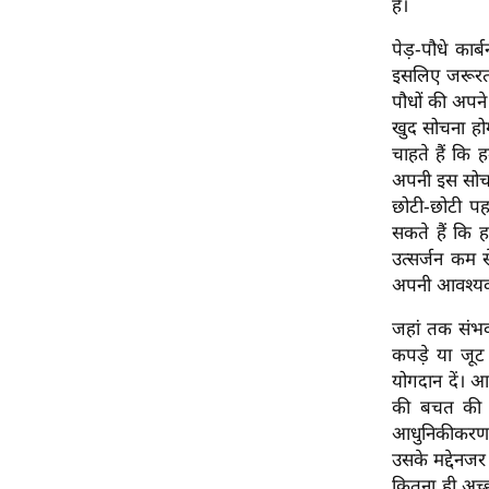
है।
ऑडियो
पेड़-पौधे का
इंफ़ोग्राफ़िक
इसलिए जरूरत ह
राज्यों से
पौधों की अपने 
शहरों से
खुद सोचना होग
चाहते हैं कि 
वेब स्टोरी
अपनी इस सोच क
कार्टून
छोटी-छोटी पह
Short
सकते हैं कि ह
Videos
उत्सर्जन कम
अपनी आवश्यकत
iOS App
About us
जहां तक संभव 
कपड़े या जूट
Contact Editor
योगदान दें। 
Advertise
की बचत की ज
Privacy Policy
आधुनिकीकरण औ
Grievance
उसके मद्देनज
Redressal
कितना ही अच्छ