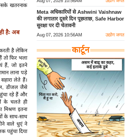
Aug 07, 2026 10:56AM
उद्योग जगत
ं इसके खतरनाक
Meta अधिकारियों से Ashwini Vaishnaw
की लगातार दूसरे दिन पूछताछ, Safe Harbor
सुरक्षा पर दी चेतावनी
ी हैः अब
Aug 07, 2026 10:56AM
उद्योग जगत
कार्टून
न करती है लेकिन
हैं तो फिर भला
ं हैं, जो इतने
ामान लाना पड़े
हारा लेते हैं।
रोल, डीजल जैसे
ुंचा रहे हैं और
ों के चलते ही
का मिश्रण इतना
ियों के साथ-साथ
े वाले धुएं ने
तक पहुंचा दिया