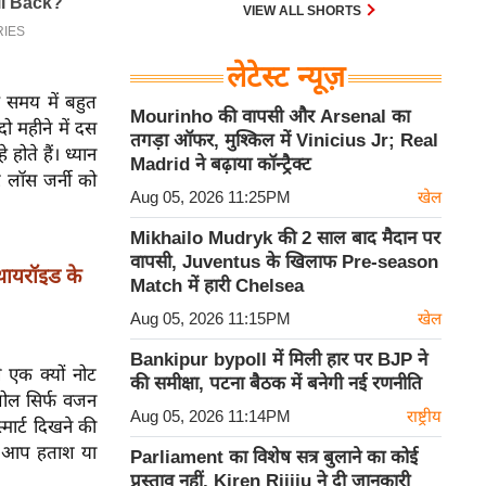
30 एम के भी उड़ाता है और भारत के पास
VIEW ALL SHORTS
इसका सबसे बड़ा बेड़ा है।
लेटेस्ट न्यूज़
 समय में बहुत
Mourinho की वापसी और Arsenal का
ो महीने में दस
तगड़ा ऑफर, मुश्किल में Vinicius Jr; Real
ोते हैं। ध्यान
Madrid ने बढ़ाया कॉन्ट्रैक्ट
 लॉस जर्नी को
Aug 05, 2026 11:25PM
खेल
Mikhailo Mudryk की 2 साल बाद मैदान पर
वापसी, Juventus के खिलाफ Pre-season
ायरॉइड के
Match में हारी Chelsea
Aug 05, 2026 11:15PM
खेल
Bankipur bypoll में मिली हार पर BJP ने
 एक क्यों नोट
की समीक्षा, पटना बैठक में बनेगी नई रणनीति
 गोल सिर्फ वजन
Aug 05, 2026 11:14PM
राष्ट्रीय
मार्ट दिखने की
ि आप हताश या
Parliament का विशेष सत्र बुलाने का कोई
प्रस्ताव नहीं, Kiren Rijiju ने दी जानकारी