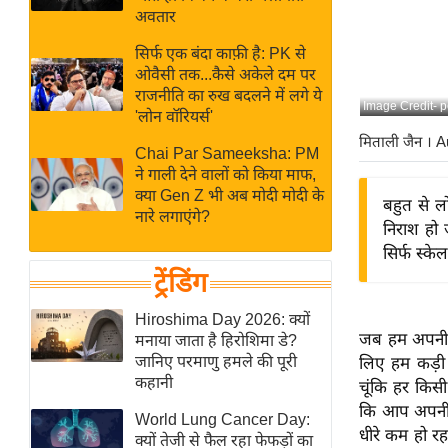
बजट
Hindi
अवतार
खेल
News
सिर्फ एक बंदा काफ़ी है: PK से
क्रिकेट
ओवैसी तक...कैसे अकेले दम पर
Hindi
IPL
राजनीति का रुख बदलने में लगे ये
Image Credit- p
'लोन वॉरियर्स'
Videos
2026
मिताली जैन
। A
क्राइम
Chai Par Sameeksha: PM
ने गाली देने वालों को किया माफ,
ई-पेपर
क्या Gen Z भी अब मोदी मोदी के
बहुत से 
मिसाल बेमिसाल
नारे लगाएंगे?
निराश हो 
शख्सियत
सिर्फ स्के
यंग इंडिया
ट्रेंडिंग
साहित्य जगत
Hiroshima Day 2026: क्यों
ऑटो वर्ल्ड
जब हम अपनी वे
मनाया जाता है हिरोशिमा डे?
जानिए परमाणु हमले की पूरी
लिए हम कड़ी म
न्यूज ब्रीफ
कहानी
चूंकि हर किस
मनोरंजन जगत
कि आप अपनी ड
World Lung Cancer Day:
बॉलीवुड
धीरे कम हो र
क्यों तेजी से फैल रहा फेफड़ों का