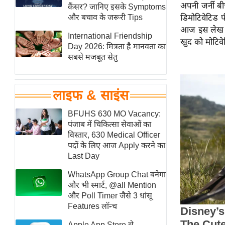
अपनी जर्नी ब
हॉलीवुड
कैंसर? जानिए इसके Symptoms
और बचाव के जरूरी Tips
डिमोटिवेटिड 
फिल्म समीक्षा
आज इस लेख मे
International Friendship
Breaking
खुद को मोटिव
Day 2026: मित्रता है मानवता का
News
सबसे मजबूत सेतु
लाइफस्टाइल
टेक्नॉलॉजी
लाइफ & साइंस
ब्यूटी/फैशन
घरेलू नुस्खे
BFUHS 630 MO Vacancy:
पंजाब में चिकित्सा सेवाओं का
पर्यटन स्थल
विस्तार, 630 Medical Officer
फिटनेस मंत्रा
पदों के लिए आज Apply करने का
Last Day
रिलेशनशिप
WhatsApp Group Chat बनेगा
राजनीति
और भी स्मार्ट, @all Mention
विश्लेषण
और Poll Timer जैसे 3 धांसू
समसामयिक
Features लॉन्च
मातृभूमि
Apple App Store से