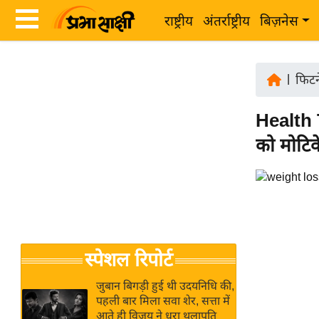
राष्ट्रीय
अंतर्राष्ट्रीय
बिज़नेस
Latest
ता
News
|
फिटने
ज़ा
in
ख
Health T
Hindi
ब
को मोटिव
र
Hindi
राष्ट्रीय
News
अंतर्राष्ट्रीय
Live
बिज़नेस
उद्योग
Breaking
स्पेशल रिपोर्ट
जगत
News in
विशेषज्ञ
Hindi
जुबान बिगड़ी हुई थी उदयनिधि की,
राय
पहली बार मिला सवा शेर, सत्ता में
आते ही विजय ने धरा थलापति