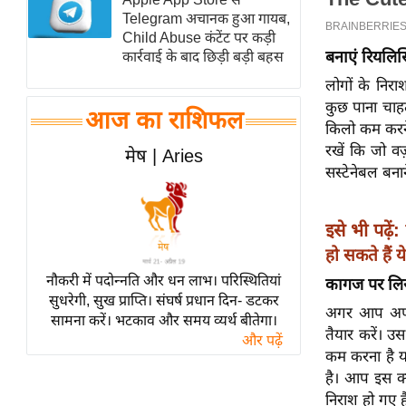
Telegram अचानक हुआ गायब,
स्तंभ
Child Abuse कंटेंट पर कड़ी
एम.
बनाएं रियलिस
कार्रवाई के बाद छिड़ी बड़ी बहस
आर.
लोगों के निर
आई.
कुछ पाना चाहत
आज का राशिफल
चाय पर
किलो कम करने 
समीक्षा
रखें कि जो व
मेष | Aries
सस्टेनेबल बना
धर्म
ज्योतिष
इसे भी पढ़ें:
प्रभु
हो सकते हैं य
महिमा/
नौकरी में पदोन्नति और धन लाभ। परिस्थितियां
धर्मस्थल
कागज पर लिखे
सुधरेगी, सुख प्राप्ति। संघर्ष प्रधान दिन- डटकर
व्रत
अगर आप अपनी 
सामना करें। भटकाव और समय व्यर्थ बीतेगा।
त्योहार
तैयार करें। उ
और पढ़ें
कम करना है या
राशिफल
है। आप इस क
विशेष
निराश हो गए ह