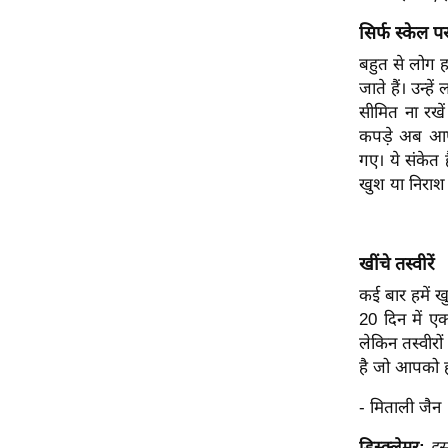
विश्लेषण
सिर्फ स्केल प
ट्रेंडिंग
बहुत से लोग 
जाते हैं। उन्
Q
सीमित ना रखे
u
कपड़े अब आप प
i
गए। ये संकेत 
c
खुश या निराश 
k
L
i
n
खींचे तस्वीरें
k
कई बार हमें ख
s
20 दिन में 
लेकिन तस्वीरो
विधानसभा
है जो आपको ह
चुनाव
- मिताली जैन
फोटो
वीडियो
डिस्क्लेमर:
इस