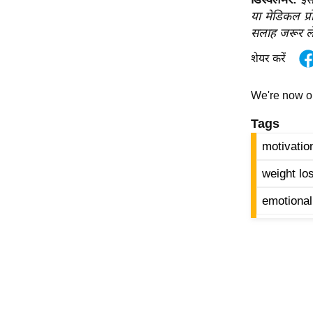
ऑडियो
या मेडिकल प्र
सलाह जरूर ले
इंफ़ोग्राफ़िक
राज्यों से
शेयर करें
शहरों से
We're now 
वेब स्टोरी
Tags
कार्टून
Short
motivation
Videos
weight lo
iOS App
emotional
About us
Contact Editor
Advertise
Privacy Policy
Grievance
Redressal