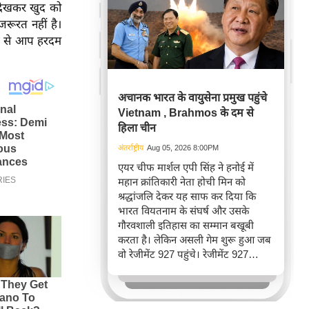
 देखकर खुद को
रूरत नहीं है।
दद से आप हरदम
अचानक भारत के वायुसेना प्रमुख पहुंचे
Vietnam , Brahmos के दम से
हिला चीन
अंतर्राष्ट्रीय
Aug 05, 2026 8:00PM
एयर चीफ मार्शल एपी सिंह ने हनोई में
महान क्रांतिकारी नेता होची मिन को
श्रद्धांजलि देकर यह साफ कर दिया कि
भारत वियतनाम के संघर्ष और उसके
गौरवशाली इतिहास का सम्मान बखूबी
करता है। लेकिन असली गेम शुरू हुआ जब
वो रेजीमेंट 927 पहुंचे। रेजीमेंट 927
वियतनाम की वायुसेना की रीड है। यहां
एयर चीफ ने सीधे वियतनामी फाइटर
पायलट से बातचीत की। वियतनाम भी सुई