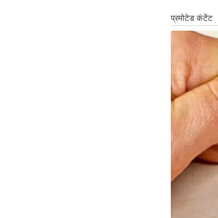
Code Of Ethics
RSS
Our Team
Expert Panel
Loksabhachunav
Android App