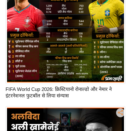
रा
शि
फ
ल
वि
शे
ष
वि
श्ले
ष
ण
FIFA World Cup 2026: क्रिस्टियानो रोनाल्डो और नेमार ने
ट्रें
इंटरनेशनल फुटबॉल से लिया संन्यास
डिं
ग
Q
u