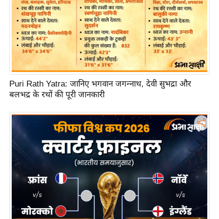
आ
र
.
आ
ई
.
Puri Rath Yatra: जानिए भगवान जगन्नाथ, देवी सुभद्रा और
चा
बलभद्र के रथों की पूरी जानकारी
य
प
र
स
मी
क्षा
ध
र्म
ज्यो