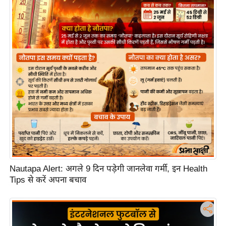
e
l
L
o
k
s
a
b
h
a
c
h
u
Nautapa Alert: अगले 9 दिन पड़ेगी जानलेवा गर्मी, इन Health
n
Tips से करें अपना बचाव
a
v
A