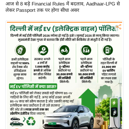
आज से 8 बड़े Financial Rules में बदलाव, Aadhaar-LPG से
d
लेकर Passport तक पर होगा सीधा असर
e
o
s
i
O
S
A
p
p
A
b
o
u
t
u
s