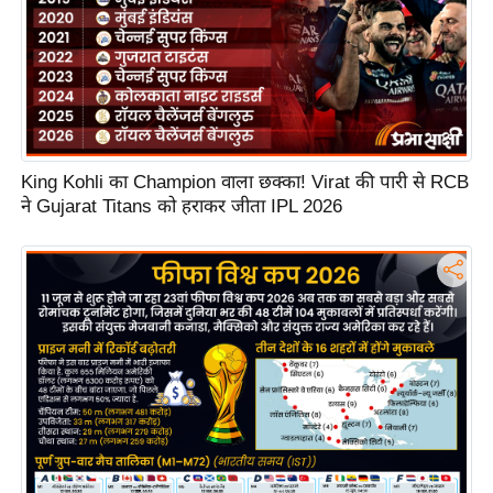
s
a
l
C
o
d
e
King Kohli का Champion वाला छक्का! Virat की पारी से RCB
ने Gujarat Titans को हराकर जीता IPL 2026
O
f
E
t
h
i
c
s
R
S