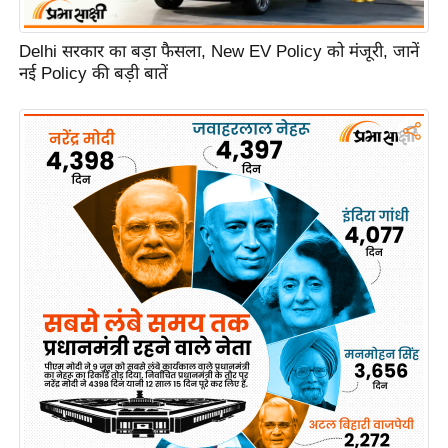
C
Delhi सरकार का बड़ा फैसला, New EV Policy को मंजूरी, जानें
o
नई Policy की बड़ी बातें
n
t
a
c
t
E
d
i
t
o
r
A
d
v