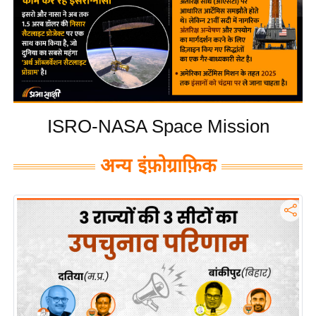
य
बि
ज़
ने
स
उ
ISRO-NASA Space Mission
द्यो
ग
अन्य इंफ़ोग्राफ़िक
ज
ग
त
वि
शे
ष
ज्ञ
रा