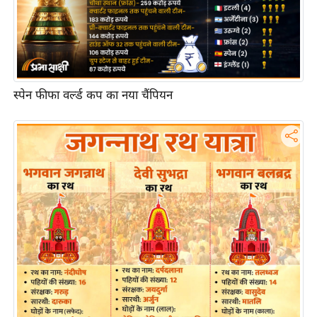
ष
ण
स
म
सा
स्पेन फीफा वर्ल्ड कप का नया चैंपियन
म
यि
क
मा
तृ
भू
मि
स्तं
भ
ए
म
.