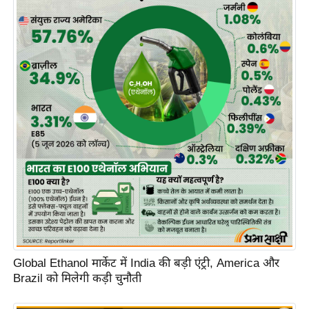
टो
वी
डि
यो
ऑ
डि
यो
इं
फ़ो
ग्रा
फ़ि
क
रा
ज्यों
Global Ethanol मार्केट में India की बड़ी एंट्री, America और
से
Brazil को मिलेगी कड़ी चुनौती
श