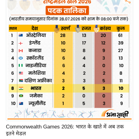
ड
हॉ
ली
वु
ड
फि
ल्म
स
मी
क्षा
B
r
e
a
k
i
Commonwealth Games 2026: भारत के खाते में अब तक
n
इतने मेडल