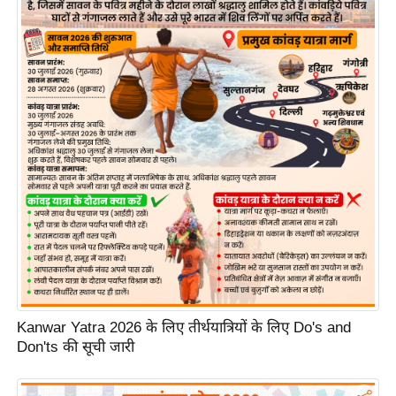
र्ल्ड
न्यू
ज
ब्री
फ
म
नो
रं
ज
न
ज
ग
त
बॉ
Kanwar Yatra 2026 के लिए तीर्थयात्रियों के लिए Do's and
Don'ts की सूची जारी
ली
वु