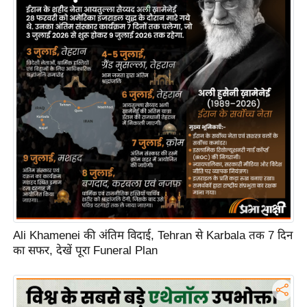
i
c
k
L
i
n
k
s
वि
धा
न
स
भा
Ali Khamenei की अंतिम विदाई, Tehran से Karbala तक 7 दिन
चु
का सफर, देखें पूरा Funeral Plan
ना
व
फो