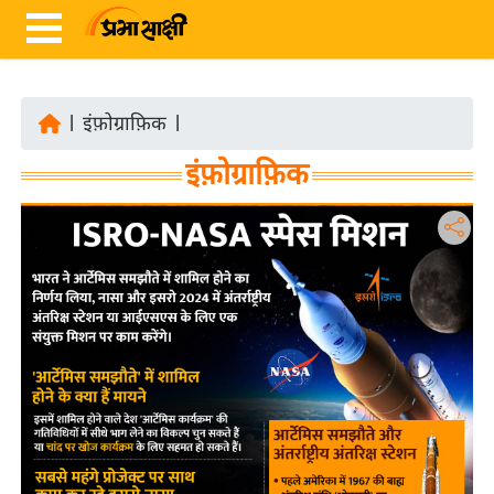
|
इंफ़ोग्राफ़िक
|
ता
इंफ़ोग्राफ़िक
ज़ा
ख
ब
र
रा
ष्ट्री
य
अं
त
र्रा
ष्ट्री