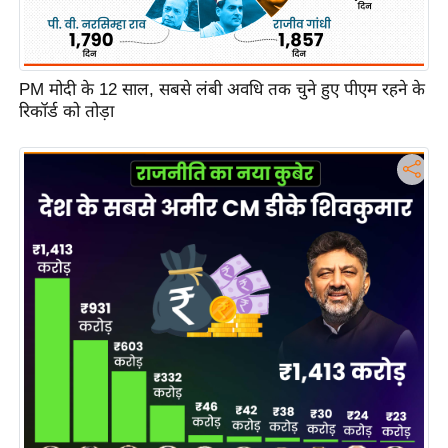
e
r
t
i
PM मोदी के 12 साल, सबसे लंबी अवधि तक चुने हुए पीएम रहने के
s
रिकॉर्ड को तोड़ा
e
P
r
i
v
a
c
y
P
o
l
i