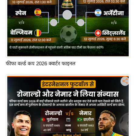
ति
ष
प्र
भु
म
हि
मा
/
फीफा वर्ल्ड कप 2026 क्वार्टर फाइनल
ध
र्म
स्थ
ल
व्र
त
त्यो
हा
र