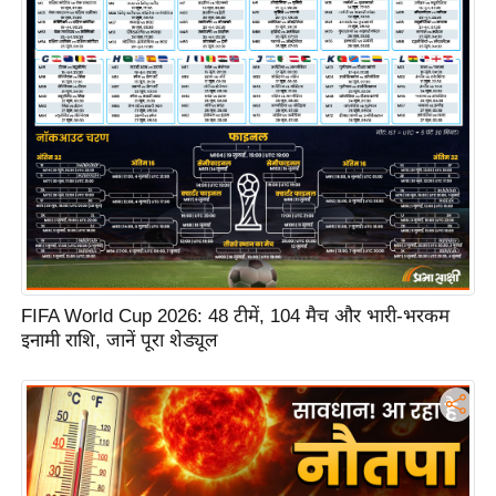
S
O
u
r
T
e
a
m
E
x
p
FIFA World Cup 2026: 48 टीमें, 104 मैच और भारी-भरकम
e
इनामी राशि, जानें पूरा शेड्यूल
r
t
P
a
n