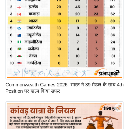
इ
म
ई
-
पे
प
र
मि
सा
ल
Commonwealth Games 2026: भारत ने 39 मेडल के साथ 4th
Position पर खत्म किया सफर
बे
मि
सा
ल
श