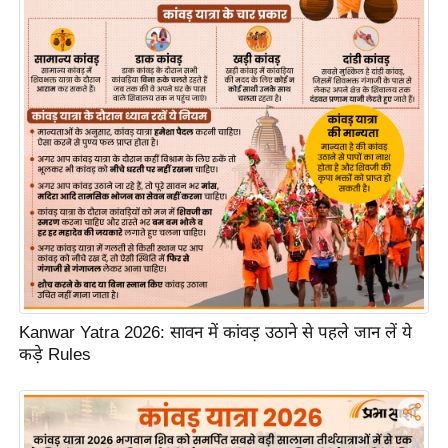
ख्सि
य
त
यं
ग
इं
डि
या
सा
हि
त्य
ज
ग
Kanwar Yatra 2026: सावन में कांवड़ उठाने से पहले जान लें ये
कड़े Rules
त
ऑ
टो
व