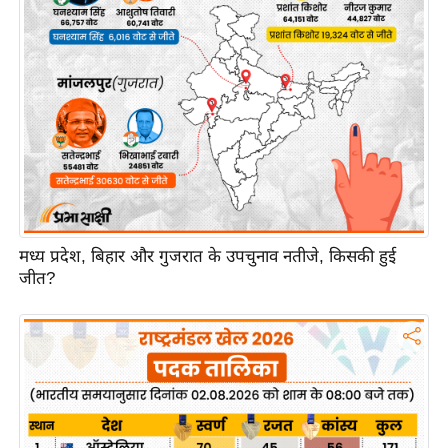
य
ब
ज
ट
खे
ल
क्रि
के
ट
मध्य प्रदेश, बिहार और गुजरात के उपचुनाव नतीजे, किसकी हुई
I
जीत?
P
L
2
0
2
6
क्रा