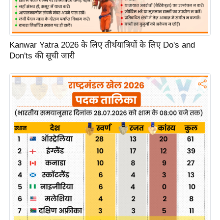
g
N
e
w
Kanwar Yatra 2026 के लिए तीर्थयात्रियों के लिए Do's and
s
Don'ts की सूची जारी
ला
इ
फ
स्टा
इ
ल
टे
क्नॉ
लॉ
जी
ब्यू
टी