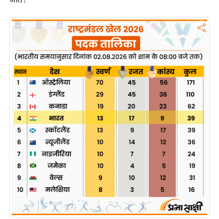
ख्सि
य
त
यं
ग
इं
डि
या
सा
हि
त्य
ज
ग
त
ऑ
टो
व