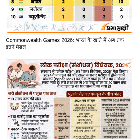
/
फै
श
न
घ
Commonwealth Games 2026: भारत के खाते में अब तक
इतने मेडल
रे
लू
नु
स्खे
प
र्य
ट
न
स्थ
ल
फि