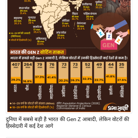
य
ब
ज
ट
खे
ल
क्रि
के
ट
I
P
L
2
0
दुनिया में सबसे बड़ी है भारत की Gen Z आबादी, लेकिन वोटरों की
2
हिस्सेदारी में कई देश आगे
6
क्रा