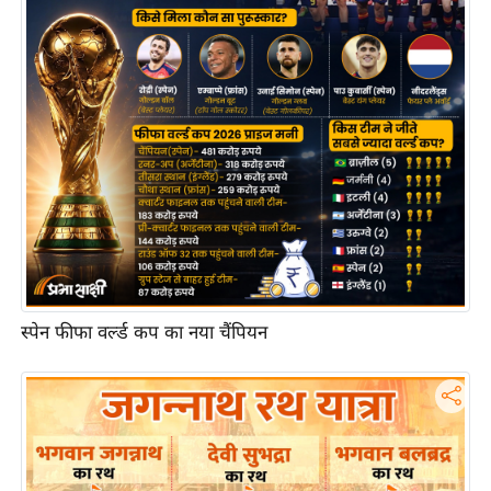
आ
र
.
आ
ई
.
चा
य
प
र
स
स्पेन फीफा वर्ल्ड कप का नया चैंपियन
मी
क्षा
ध
र्म
ज्यो