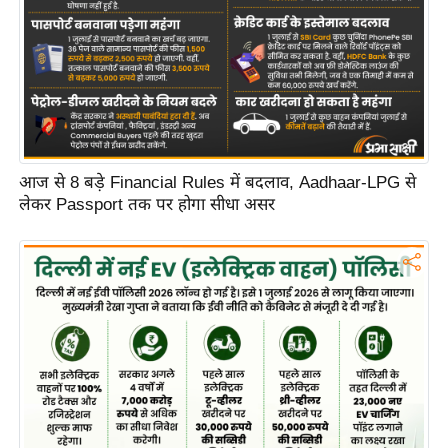
C
o
n
t
a
c
आज से 8 बड़े Financial Rules में बदलाव, Aadhaar-LPG से
t
लेकर Passport तक पर होगा सीधा असर
E
d
i
t
o
r
A
d
v