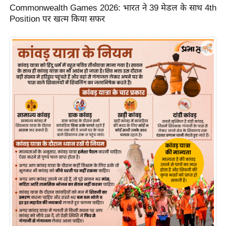
Commonwealth Games 2026: भारत ने 39 मेडल के साथ 4th
र्ल्ड
Position पर खत्म किया सफर
न्यू
ज
ब्री
फ
म
नो
रं
ज
न
ज
ग
त
बॉ
ली
वु