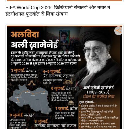
टो
FIFA World Cup 2026: क्रिस्टियानो रोनाल्डो और नेमार ने
इंटरनेशनल फुटबॉल से लिया संन्यास
वी
डि
यो
ऑ
डि
यो
इं
फ़ो
ग्रा
फ़ि
क
रा
ज्यों
से
श