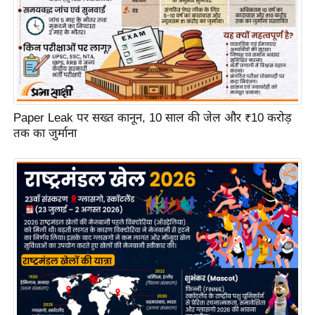
ट
ने
स
मं
त्रा
रि
ले
Paper Leak पर सख्त कानून, 10 साल की जेल और ₹10 करोड़
श
तक का जुर्माना
न
शि
प
रा
ज
नी
ति
वि
श्ले