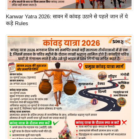
ड
हॉ
Kanwar Yatra 2026: सावन में कांवड़ उठाने से पहले जान लें ये
ली
कड़े Rules
वु
ड
फि
ल्म
स
मी
क्षा
B
r
e
a
k
i
n