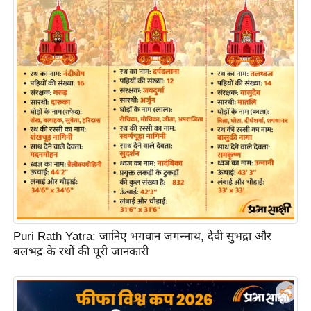
ति
ष
प्र
भु
म
हि
मा
/
ध
र्म
स्थ
ल
व्र
Puri Rath Yatra: जानिए भगवान जगन्नाथ, देवी सुभद्रा और
त
बलभद्र के रथों की पूरी जानकारी
त्यो
हा
र