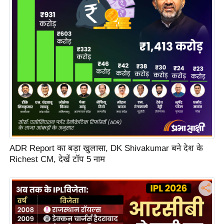
s
a
l
C
o
d
e
O
f
E
t
h
ADR Report का बड़ा खुलासा, DK Shivakumar बने देश के
i
Richest CM, देखें टॉप 5 नाम
c
s
R
S