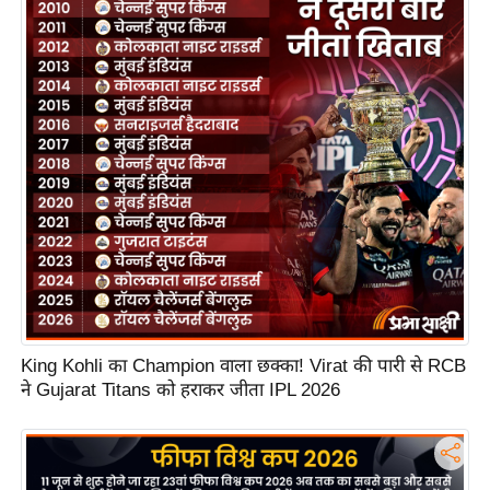
S
O
u
r
T
e
a
m
E
x
p
e
r
King Kohli का Champion वाला छक्का! Virat की पारी से RCB
t
ने Gujarat Titans को हराकर जीता IPL 2026
P
a
n