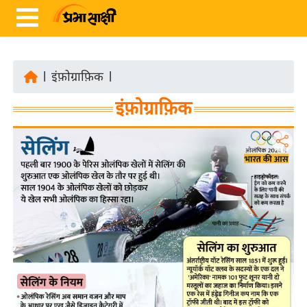
|
इंफ़ोग्राफ़िक
|
ता
इंफ़ोग्राफ़िक
ज़ा
ख
ब
र
रा
ष्ट्री
य
अं
त
र्रा
ष्ट्री