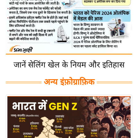
य
बि
ज़
ने
स
उ
द्यो
जानें सेलिंग खेल के नियम और इतिहास
ग
ज
अन्य इंफ़ोग्राफ़िक
ग
त
वि
शे
ष
ज्ञ
रा