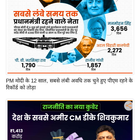
c
y
G
r
i
e
v
a
n
c
PM मोदी के 12 साल, सबसे लंबी अवधि तक चुने हुए पीएम रहने के
e
रिकॉर्ड को तोड़ा
R
e
d
r
e
s