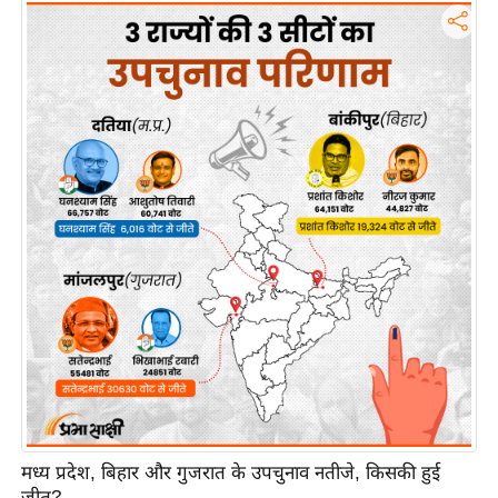
इ
म
ई
-
पे
प
र
मि
सा
ल
बे
मि
सा
ल
मध्य प्रदेश, बिहार और गुजरात के उपचुनाव नतीजे, किसकी हुई
श
जीत?