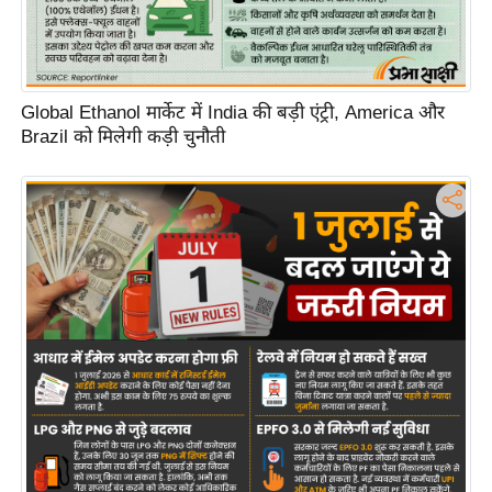
d
e
o
s
Global Ethanol मार्केट में India की बड़ी एंट्री, America और
Brazil को मिलेगी कड़ी चुनौती
i
O
S
A
p
p
A
b
o
u
t
u
s