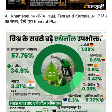
ह
रों
से
Ali Khamenei की अंतिम विदाई, Tehran से Karbala तक 7 दिन
का सफर, देखें पूरा Funeral Plan
वे
ब
स्टो
री
का
र्टू
न
S
h
o
r
t
V
i