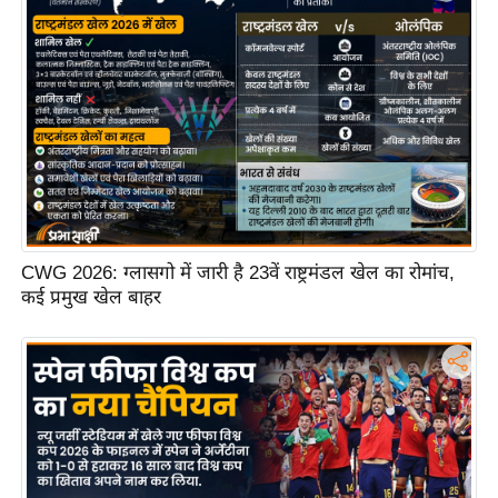
ष
ण
स
म
सा
म
यि
क
मा
CWG 2026: ग्लासगो में जारी है 23वें राष्ट्रमंडल खेल का रोमांच,
तृ
कई प्रमुख खेल बाहर
भू
मि
स्तं
भ
ए
म
.