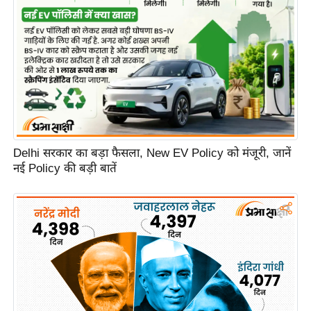
e
r
t
i
s
e
P
r
i
Delhi सरकार का बड़ा फैसला, New EV Policy को मंजूरी, जानें
v
नई Policy की बड़ी बातें
a
c
y
P
o
l
i