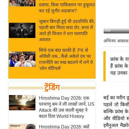
बजट
Hindi
दबाया, किस पाकिस्तान पर हुकूमत
खेल
News
कर रहे मुनीर-शहबाज?
क्रिकेट
जुबान बिगड़ी हुई थी उदयनिधि की,
Hindi
IPL
पहली बार मिला सवा शेर, सत्ता में
ANI
आते ही विजय ने धरा थलापति
Videos
2026
अवतार
अभिनय आकाश
क्राइम
सिर्फ एक बंदा काफ़ी है: PK से
ई-पेपर
ओवैसी तक...कैसे अकेले दम पर
फ्रांस के
मिसाल बेमिसाल
राजनीति का रुख बदलने में लगे ये
हैं फ्रांस
'लोन वॉरियर्स'
शख्सियत
यह उनका भ
यंग इंडिया
ट्रेंडिंग
साहित्य जगत
ऑटो वर्ल्ड
बई का मरीन ड
Hiroshima Day 2026: एक
परमाणु बम ने ली लाखों जानें, US
पहले तो किस
न्यूज ब्रीफ
Attack की उस काली सुबह ने
बल्कि फ्रांस के
मनोरंजन जगत
बदल दिया World History
और वीडियो सो
बॉलीवुड
इमैनुअल मैक्
Hiroshima Day 2026: क्यों