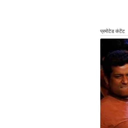
ऑडियो
इंफ़ोग्राफ़िक
राज्यों से
शहरों से
वेब स्टोरी
कार्टून
Short
Videos
iOS App
About us
Contact Editor
Advertise
Privacy Policy
Grievance
Redressal