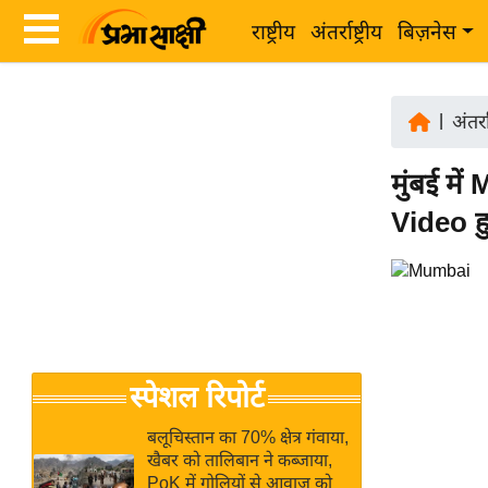
राष्ट्रीय
अंतर्राष्ट्रीय
बिज़नेस
Latest
ता
News
|
अंतर्रा
ज़ा
in
ख
मुंबई में 
Hindi
ब
Video ह
र
Hindi
राष्ट्रीय
News
अंतर्राष्ट्रीय
Live
बिज़नेस
उद्योग
Breaking
स्पेशल रिपोर्ट
जगत
News in
विशेषज्ञ
Hindi
बलूचिस्तान का 70% क्षेत्र गंवाया,
राय
खैबर को तालिबान ने कब्जाया,
PoK में गोलियों से आवाज को