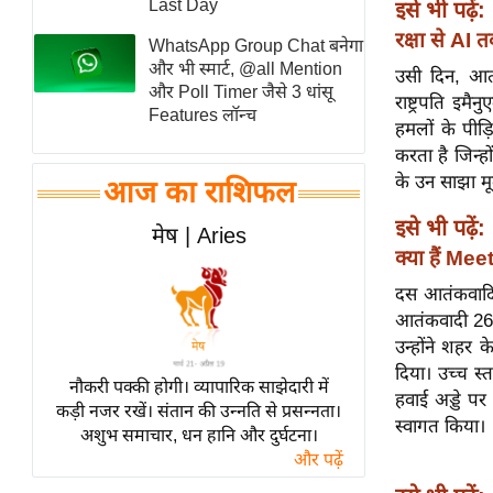
Last Day
इसे भी पढ़ें:
स्तंभ
रक्षा से AI
WhatsApp Group Chat बनेगा
एम.
और भी स्मार्ट, @all Mention
उसी दिन, आतंक
आर.
और Poll Timer जैसे 3 धांसू
राष्ट्रपति इम
Features लॉन्च
आई.
हमलों के पीड़
चाय पर
करता है जिन्हो
समीक्षा
के उन साझा मू
आज का राशिफल
धर्म
इसे भी पढ़ें:
मेष | Aries
ज्योतिष
क्या हैं Mee
प्रभु
दस आतंकवादिय
महिमा/
आतंकवादी 26 न
धर्मस्थल
उन्होंने शहर
दिया। उच्च स
व्रत
नौकरी पक्की होगी। व्यापारिक साझेदारी में
हवाई अड्डे पर 
त्योहार
कड़ी नजर रखें। संतान की उन्नति से प्रसन्नता।
स्वागत किया।
अशुभ समाचार, धन हानि और दुर्घटना।
राशिफल
और पढ़ें
विशेष