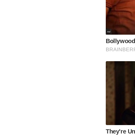
Code Of Ethics
RSS
Our Team
Expert Panel
Loksabhachunav
Android App