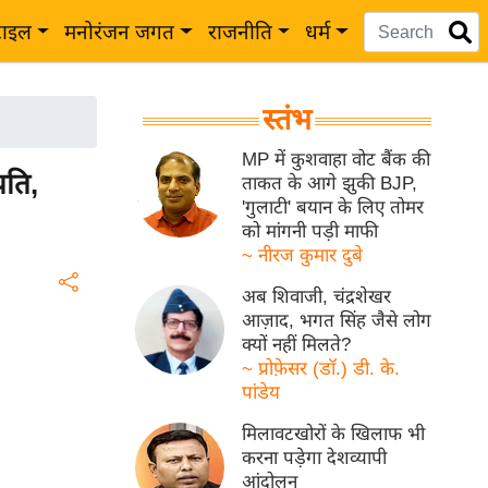
टाइल
मनोरंजन जगत
राजनीति
धर्म
स्तंभ
MP में कुशवाहा वोट बैंक की
रपति,
ताकत के आगे झुकी BJP,
'गुलाटी' बयान के लिए तोमर
को मांगनी पड़ी माफी
~ नीरज कुमार दुबे
अब शिवाजी, चंद्रशेखर
आज़ाद, भगत सिंह जैसे लोग
क्यों नहीं मिलते?
~ प्रोफ़ेसर (डॉ.) डी. के.
पांडेय
मिलावटखोरों के खिलाफ भी
करना पड़ेगा देशव्यापी
आंदोलन