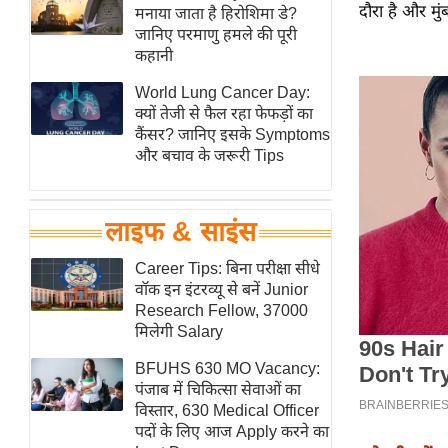
दौरा है और मु
हॉलीवुड
मनाया जाता है हिरोशिमा डे?
जानिए परमाणु हमले की पूरी
फिल्म समीक्षा
कहानी
Breaking
World Lung Cancer Day:
News
क्यों तेजी से फैल रहा फेफड़ों का
लाइफस्टाइल
कैंसर? जानिए इसके Symptoms
और बचाव के जरूरी Tips
टेक्नॉलॉजी
ब्यूटी/फैशन
घरेलू नुस्खे
लाइफ & साइंस
पर्यटन स्थल
Career Tips: बिना परीक्षा सीधे
फिटनेस मंत्रा
वॉक इन इंटरव्यू से बनें Junior
Research Fellow, 37000
रिलेशनशिप
मिलेगी Salary
राजनीति
BFUHS 630 MO Vacancy:
विश्लेषण
पंजाब में चिकित्सा सेवाओं का
समसामयिक
विस्तार, 630 Medical Officer
पदों के लिए आज Apply करने का
मातृभूमि