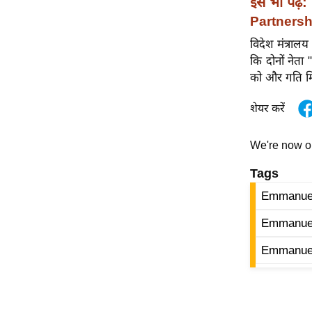
इसे भी पढ़ें:
विश्लेषण
Partnersh
ट्रेंडिंग
विदेश मंत्राल
कि दोनों नेता
Q
को और गति मि
u
i
शेयर करें
c
k
We're now 
L
i
Tags
n
Emmanue
k
s
Emmanuel
विधानसभा
Emmanuel
चुनाव
फोटो
वीडियो