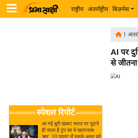
राष्ट्रीय
अंतर्राष्ट्रीय
बिज़नेस
Latest
ता
News
|
अंतर्रा
ज़ा
in
ख
AI पर दु
Hindi
ब
से जीतना
र
Hindi
राष्ट्रीय
News
अंतर्राष्ट्रीय
Live
बिज़नेस
उद्योग
Breaking
स्पेशल रिपोर्ट
जगत
News in
विशेषज्ञ
Hindi
आ गई बुरी खबर! भारत पर फूटने
राय
ही वाला है ट्रंप का ये खतरनाक
'बम', 10 प्वाइंट में इसके असर को