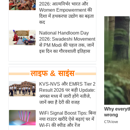
हॉलीवुड
2026: आत्मनिर्भर भारत और
Women Empowerment की
फिल्म समीक्षा
दिशा में हथकरघा उद्योग का बढ़ता
Breaking
कद
News
National Handloom Day
लाइफस्टाइल
2026: Swadeshi Movement
से PM Modi की पहल तक, जानें
टेक्नॉलॉजी
इस दिन का गौरवशाली इतिहास
ब्यूटी/फैशन
घरेलू नुस्खे
लाइफ & साइंस
पर्यटन स्थल
फिटनेस मंत्रा
KVS-NVS और EMRS Tier 2
Result 2026 पर बड़ी Update:
रिलेशनशिप
अगस्त मध्य में जारी होंगे नतीजे,
राजनीति
जानें क्या है देरी की वजह
विश्लेषण
WiFi Signal Boost Tips: बिना
समसामयिक
नया राउटर खरीदे ऐसे बढ़ाएं घर में
Wi-Fi की स्पीड और रेंज
मातृभूमि