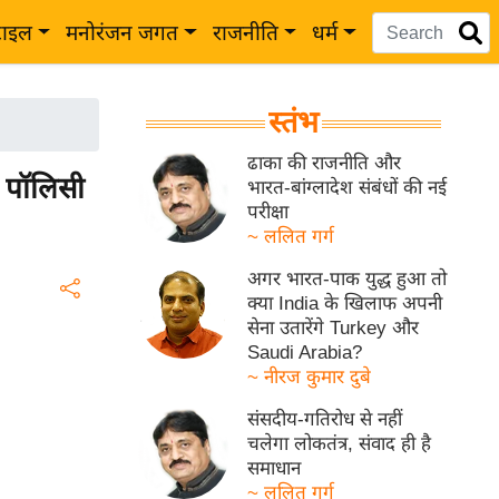
टाइल
मनोरंजन जगत
राजनीति
धर्म
स्तंभ
ढाका की राजनीति और
 पॉलिसी
भारत-बांग्लादेश संबंधों की नई
परीक्षा
~ ललित गर्ग
अगर भारत-पाक युद्ध हुआ तो
क्या India के खिलाफ अपनी
सेना उतारेंगे Turkey और
Saudi Arabia?
~ नीरज कुमार दुबे
संसदीय-गतिरोध से नहीं
चलेगा लोकतंत्र, संवाद ही है
समाधान
~ ललित गर्ग