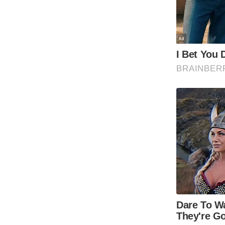
Code Of Ethics
RSS
Our Team
Expert Panel
Loksabhachunav
Android App