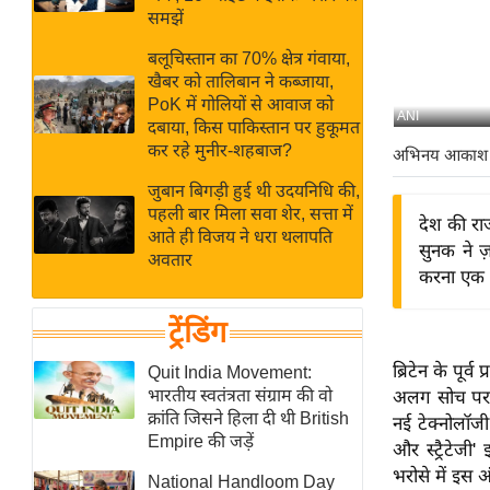
बजट
Hindi
समझें
खेल
News
बलूचिस्तान का 70% क्षेत्र गंवाया,
क्रिकेट
खैबर को तालिबान ने कब्जाया,
Hindi
IPL
PoK में गोलियों से आवाज को
ANI
दबाया, किस पाकिस्तान पर हुकूमत
Videos
2026
कर रहे मुनीर-शहबाज?
अभिनय आकाश
क्राइम
जुबान बिगड़ी हुई थी उदयनिधि की,
ई-पेपर
पहली बार मिला सवा शेर, सत्ता में
देश की राज
मिसाल बेमिसाल
आते ही विजय ने धरा थलापति
सुनक ने ज
अवतार
शख्सियत
करना एक ब
यंग इंडिया
ट्रेंडिंग
साहित्य जगत
ऑटो वर्ल्ड
ब्रिटेन के पूर
Quit India Movement:
भारतीय स्वतंत्रता संग्राम की वो
अलग सोच पर ज़
न्यूज ब्रीफ
क्रांति जिसने हिला दी थी British
नई टेक्नोलॉजी
मनोरंजन जगत
Empire की जड़ें
और स्ट्रैटेजी
बॉलीवुड
भरोसे में इस 
National Handloom Day