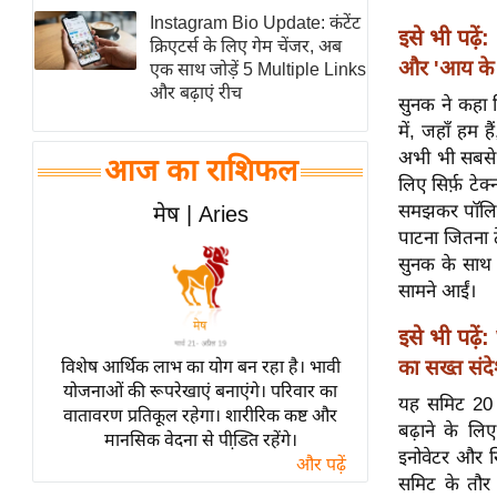
Instagram Bio Update: कंटेंट
स्तंभ
इसे भी पढ़ें:
क्रिएटर्स के लिए गेम चेंजर, अब
एम.
और 'आय के स
एक साथ जोड़ें 5 Multiple Links
आर.
और बढ़ाएं रीच
सुनक ने कहा 
आई.
में, जहाँ हम ह
चाय पर
अभी भी सबसे 
आज का राशिफल
समीक्षा
लिए सिर्फ़ टेक
समझकर पॉलिसी
मेष | Aries
धर्म
पाटना जितना ट
ज्योतिष
सुनक के साथ 
प्रभु
सामने आईं।
महिमा/
इसे भी पढ़ें:
धर्मस्थल
का सख्त संद
विशेष आर्थिक लाभ का योग बन रहा है। भावी
व्रत
योजनाओं की रूपरेखाएं बनाएंगे। परिवार का
यह समिट 20 फ
त्योहार
वातावरण प्रतिकूल रहेगा। शारीरिक कष्ट और
बढ़ाने के लि
मानसिक वेदना से पीडि़त रहेंगे।
राशिफल
इनोवेटर और स
और पढ़ें
विशेष
समिट के तौर