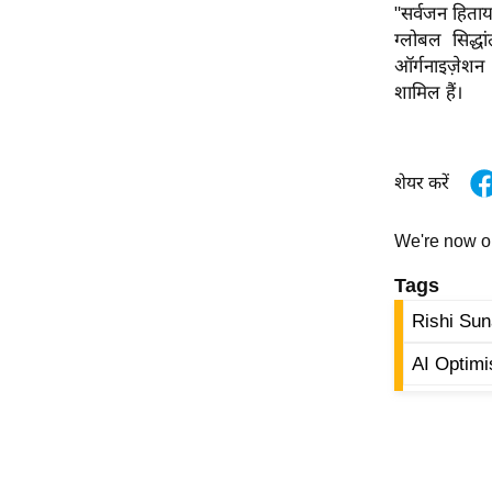
विश्लेषण
"सर्वजन हिता
ग्लोबल सिद्
ट्रेंडिंग
ऑर्गनाइज़ेशन
शामिल हैं।
Q
u
i
c
शेयर करें
k
L
We're now 
i
Tags
n
k
Rishi Su
s
AI Optimi
विधानसभा
चुनाव
फोटो
वीडियो