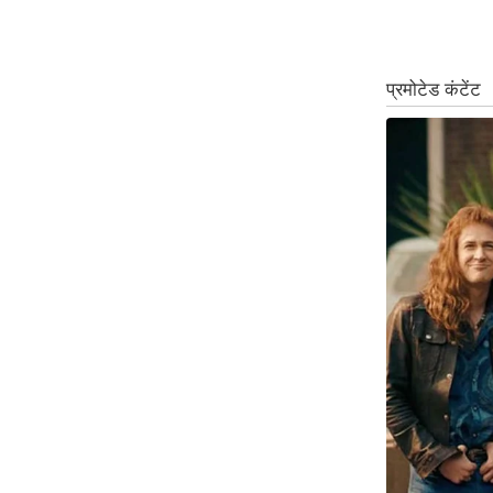
ऑडियो
इंफ़ोग्राफ़िक
राज्यों से
शहरों से
वेब स्टोरी
कार्टून
Short
Videos
iOS App
About us
Contact Editor
Advertise
Privacy Policy
Grievance
Redressal