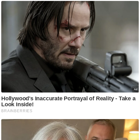
e
r
t
i
s
e
P
r
i
v
a
c
y
P
o
l
i