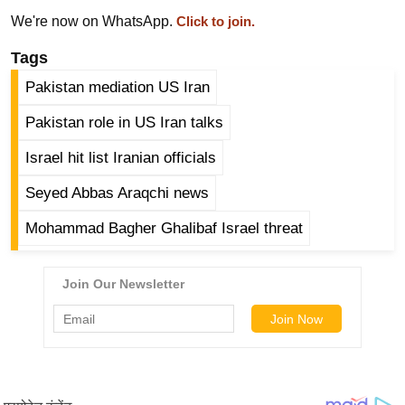
ड
We're now on WhatsApp.
Click to join.
हॉ
ली
Tags
वु
Pakistan mediation US Iran
ड
Pakistan role in US Iran talks
फि
ल्म
Israel hit list Iranian officials
स
Seyed Abbas Araqchi news
मी
क्षा
Mohammad Bagher Ghalibaf Israel threat
B
r
e
a
k
i
n