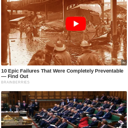
i
c
k
L
i
n
k
s
वि
धा
न
स
भा
चु
ना
व
फो