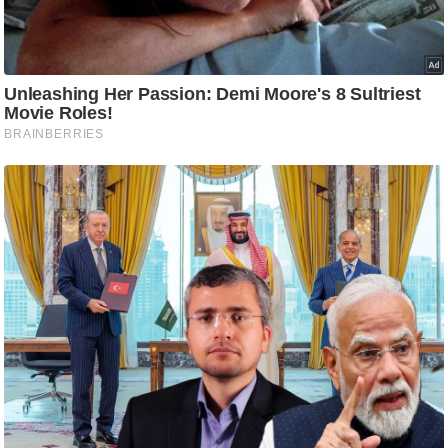
ष
ण
स
म
सा
म
यि
क
मा
तृ
भू
मि
स्तं
भ
ए
म
.