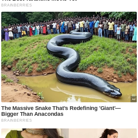
ति
ष
प्र
भु
म
हि
मा
/
ध
र्म
स्थ
ल
व्र
त
त्यो
हा
र