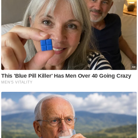
c
y
G
r
i
e
v
a
n
c
e
R
e
d
r
e
s