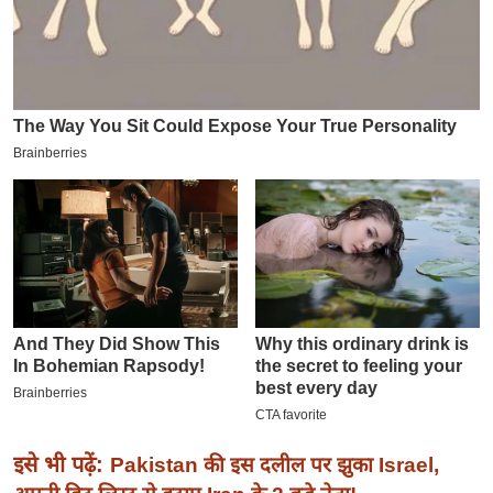
इ
म
ई
-
पे
प
र
मि
सा
ल
बे
मि
सा
ल
इसे भी पढ़ें:
Pakistan की इस दलील पर झुका Israel,
श