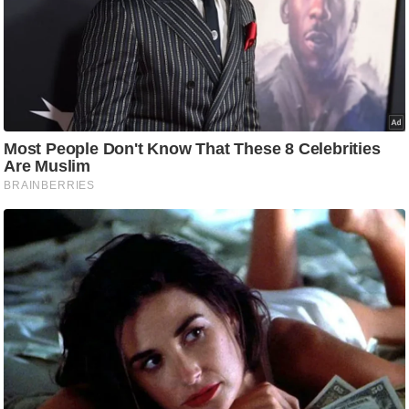
ट
ने
स
मं
त्रा
रि
ले
श
न
शि
प
रा
ज
नी
ति
वि
श्ले