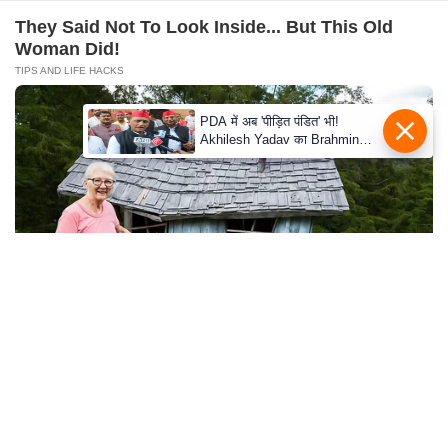
c
They Said Not To Look Inside... But This Old
y
Woman Did!
G
TIPS AND LIFE HACKS
r
i
e
v
a
n
c
e
R
e
d
They Forgot The Cameras Were On And The
r
Results Were Fantastic
e
BUZZ DAY
s