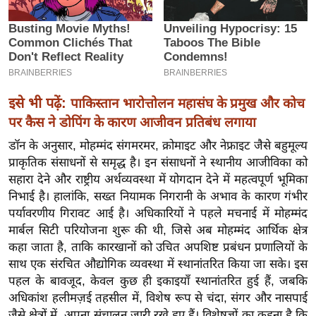
इ
म
ई
-
पे
इसे भी पढ़ें:
पाकिस्तान भारोत्तोलन महासंघ के प्रमुख और कोच
प
पर कैस ने डोपिंग के कारण आजीवन प्रतिबंध लगाया
र
डॉन के अनुसार, मोहम्मंद संगमरमर, क्रोमाइट और नेफ्राइट जैसे बहुमूल्य
मि
प्राकृतिक संसाधनों से समृद्ध है। इन संसाधनों ने स्थानीय आजीविका को
सा
सहारा देने और राष्ट्रीय अर्थव्यवस्था में योगदान देने में महत्वपूर्ण भूमिका
ल
निभाई है।
हालांकि, सख्त नियामक निगरानी के अभाव के कारण गंभीर
पर्यावरणीय गिरावट आई है।
अधिकारियों ने पहले मचनाई में मोहम्मंद
बे
मार्बल सिटी परियोजना शुरू की थी, जिसे अब मोहम्मंद आर्थिक क्षेत्र
मि
कहा जाता है, ताकि कारखानों को उचित अपशिष्ट प्रबंधन प्रणालियों के
सा
साथ एक संरचित औद्योगिक व्यवस्था में स्थानांतरित किया जा सके। इस
ल
पहल के बावजूद, केवल कुछ ही इकाइयाँ स्थानांतरित हुई हैं, जबकि
अधिकांश हलीमज़ई तहसील में, विशेष रूप से चंदा, संगर और नासपाई
श
जैसे क्षेत्रों में, अपना संचालन जारी रखे हुए हैं। विशेषज्ञों का कहना है कि