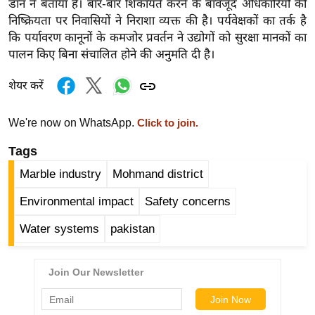
डॉन ने बताया है। बार-बार शिकायतें करने के बावजूद अधिकारियों की
र्ल्ड
निष्क्रियता पर निवासियों ने निराशा व्यक्त की है। पर्यवेक्षकों का तर्क है
न्यू
कि पर्यावरण कानूनों के कमजोर प्रवर्तन ने उद्योगों को सुरक्षा मानकों का
ज
पालन किए बिना संचालित होने की अनुमति दी है।
ब्री
शेयर करें
फ
म
We're now on WhatsApp.
Click to join.
नो
रं
Tags
ज
Marble industry
Mohmand district
न
ज
Environmental impact
Safety concerns
ग
Water systems
pakistan
त
बॉ
ली
वु