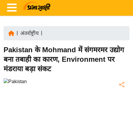
|
अंतर्राष्ट्रीय
|
ता
Pakistan के Mohmand में संगमरमर उद्योग
ज़ा
ख
बना तबाही का कारण, Environment पर
ब
मंडराया बड़ा संकट
र
रा
ष्ट्री
य
अं
त
र्रा
ष्ट्री