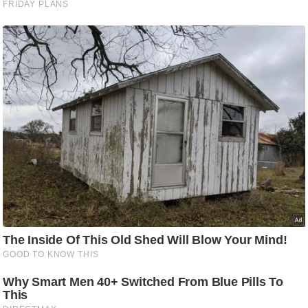
g
N
e
w
s
ला
इ
फ
स्टा
इ
ल
टे
क्नॉ
लॉ
जी
ब्यू
टी