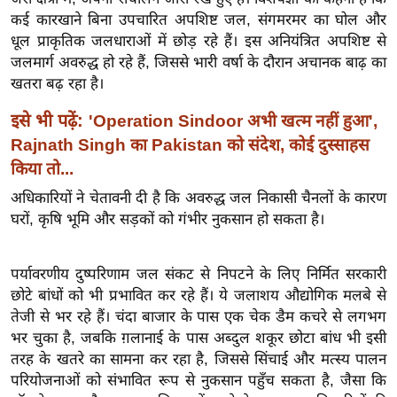
ख्सि
कई कारखाने बिना उपचारित अपशिष्ट जल, संगमरमर का घोल और
य
धूल प्राकृतिक जलधाराओं में छोड़ रहे हैं। इस अनियंत्रित अपशिष्ट से
त
जलमार्ग अवरुद्ध हो रहे हैं, जिससे भारी वर्षा के दौरान अचानक बाढ़ का
यं
खतरा बढ़ रहा है।
ग
इसे भी पढ़ें:
'Operation Sindoor अभी खत्म नहीं हुआ',
इं
Rajnath Singh का Pakistan को संदेश, कोई दुस्साहस
डि
किया तो...
या
अधिकारियों ने चेतावनी दी है कि अवरुद्ध जल निकासी चैनलों के कारण
सा
घरों, कृषि भूमि और सड़कों को गंभीर नुकसान हो सकता है।
हि
त्य
ज
पर्यावरणीय दुष्परिणाम जल संकट से निपटने के लिए निर्मित सरकारी
ग
छोटे बांधों को भी प्रभावित कर रहे हैं। ये जलाशय औद्योगिक मलबे से
त
तेजी से भर रहे हैं। चंदा बाजार के पास एक चेक डैम कचरे से लगभग
भर चुका है, जबकि ग़लानाई के पास अब्दुल शकूर छोटा बांध भी इसी
ऑ
तरह के खतरे का सामना कर रहा है, जिससे सिंचाई और मत्स्य पालन
टो
परियोजनाओं को संभावित रूप से नुकसान पहुँच सकता है, जैसा कि
व