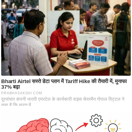
ट
ने
स
मं
त्रा
रि
ले
श
न
शि
प
रा
ज
नी
ति
वि
श्ले