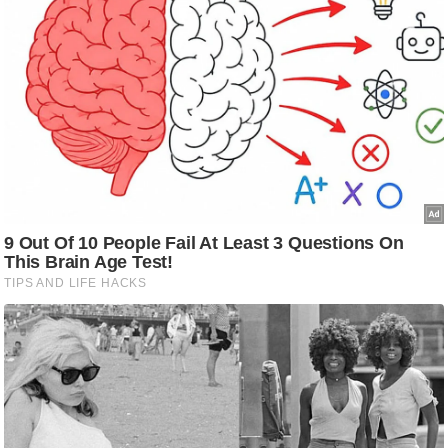
ष
ण
स
म
सा
म
यि
क
मा
तृ
भू
मि
स्तं
भ
ए
म
.