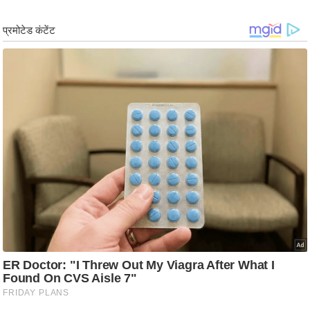
ड
हॉ
ली
वु
ड
फि
ल्म
स
मी
क्षा
B
r
e
a
k
i
n