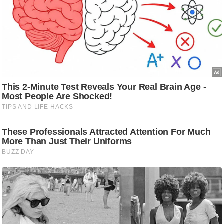
ट
ने
स
मं
त्रा
रि
ले
श
न
शि
प
रा
ज
नी
ति
वि
श्ले