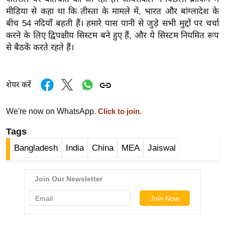
र्ल्ड
मीडिया से कहा था कि तीस्ता के मामले में, भारत और बांग्लादेश के
बीच 54 नदियाँ बहती हैं। हमारे पास पानी से जुड़े सभी मुद्दों पर चर्चा
न्यू
करने के लिए द्विपक्षीय सिस्टम बने हुए हैं, और ये सिस्टम नियमित रूप
ज
से बैठकें करते रहते हैं।
ब्री
फ
म
शेयर करें
नो
रं
We're now on WhatsApp.
Click to join.
ज
न
Tags
ज
Bangladesh
India
China
MEA
Jaiswal
ग
त
बॉ
ली
वु