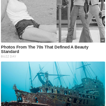
ष
ण
स
म
सा
म
यि
क
मा
तृ
भू
मि
स्तं
भ
ए
म
.