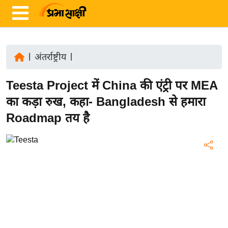
|
अंतर्राष्ट्रीय
|
ता
Teesta Project में China की एंट्री पर MEA
ज़ा
ख
का कड़ा रुख, कहा- Bangladesh से हमारा
ब
Roadmap तय है
र
रा
ष्ट्री
य
अं
त
र्रा
ष्ट्री