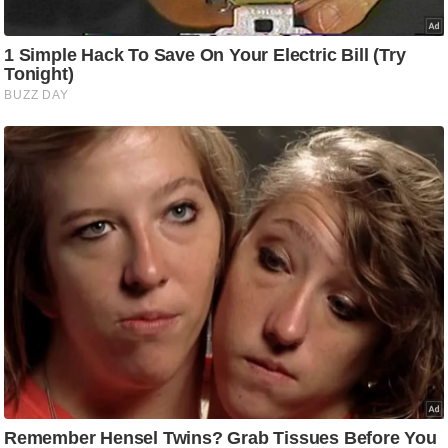
ति
ष
प्र
भु
म
हि
मा
/
ध
र्म
स्थ
ल
व्र
त
त्यो
हा
र