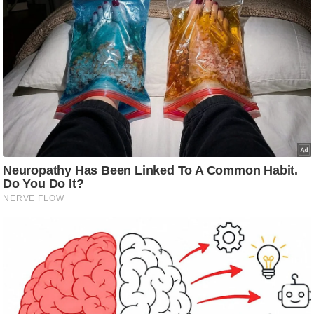
/
फै
श
न
घ
रे
लू
नु
स्खे
प
र्य
ट
न
स्थ
ल
फि