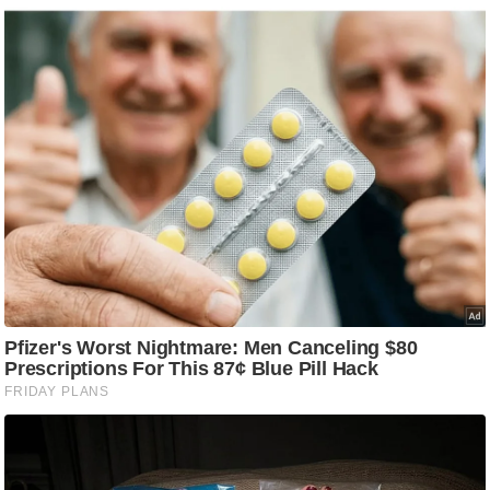
g
N
e
w
s
ला
इ
फ
स्टा
इ
ल
टे
क्नॉ
लॉ
जी
ब्यू
टी