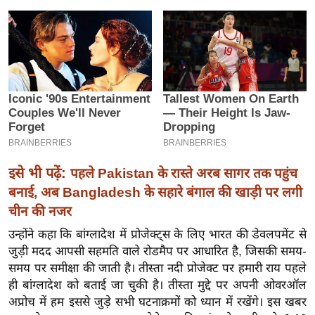
इ
म
ई
-
पे
प
र
मि
सा
इसे भी पढ़ें:
पहले Pakistan के रास्ते अरब सागर तक पहुंच
ल
बनाई, अब Bangladesh के सहारे बंगाल की खाड़ी पर लगी
चीन की नजर
बे
उन्होंने कहा कि बांग्लादेश में प्रोजेक्ट्स के लिए भारत की डेवलपमेंट से
मि
जुड़ी मदद आपसी सहमति वाले रोडमैप पर आधारित है, जिसकी समय-
सा
समय पर समीक्षा की जाती है। तीस्ता नदी प्रोजेक्ट पर हमारी राय पहले
ल
ही बांग्लादेश को बताई जा चुकी है। तीस्ता मुद्दे पर अपनी ओवरऑल
श
अप्रोच में हम इससे जुड़े सभी घटनाक्रमों को ध्यान में रखेंगे। इस खबर