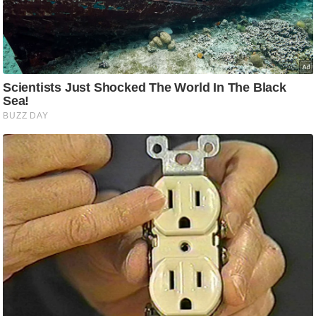
आ
र
.
आ
ई
.
चा
य
प
र
स
मी
क्षा
ध
र्म
ज्यो