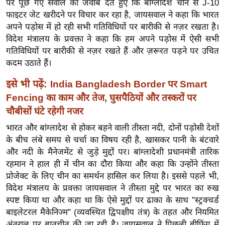
पर पूछे गए सवाल का जवाब देते हुए कि बांग्लादेश चीन से J-10
ख्सि
फाइटर जेट खरीदने पर विचार कर रहा है, जायसवाल ने कहा कि भारत
य
अपने पड़ोस में हो रही सभी गतिविधियों पर बारीकी से नज़र रखता है।
त
विदेश मंत्रालय के प्रवक्ता ने कहा कि हम अपने पड़ोस में ऐसी सभी
यं
गतिविधियों पर बारीकी से नज़र रखते हैं और ज़रूरत पड़ने पर उचित
ग
कदम उठाते हैं।
इं
इसे भी पढ़ें:
India Bangladesh Border पर Smart
डि
Fencing का काम और तेज, घुसपैठियों और तस्करों पर
या
चौबीसों घंटे रहेगी नजर
सा
हि
भारत और बांग्लादेश से होकर बहने वाली तीस्ता नदी, दोनों पड़ोसी देशों
त्य
के बीच लंबे समय से चर्चा का विषय रही है, खासकर पानी के बंटवारे
और नदी के मैनेजमेंट से जुड़े मुद्दों पर।
बांग्लादेशी प्रधानमंत्री तारिक
ज
रहमान ने हाल ही में चीन का दौरा किया और कहा कि उन्होंने तीस्ता
ग
प्रोजेक्ट के लिए चीन का समर्थन हासिल कर लिया है। इससे पहले भी,
त
विदेश मंत्रालय के प्रवक्ता जायसवाल ने तीस्ता मुद्दे पर भारत का रुख
ऑ
स्पष्ट किया था और कहा था कि ऐसे मुद्दों पर ढाका के साथ "स्ट्रक्चर्ड
टो
बाइलेटरल मैकेनिज्म" (व्यवस्थित द्विपक्षीय तंत्र) के तहत और नियमित
व
अंतराल पर बातचीत की जा रही है। जायसवाल ने पिछली ब्रीफिंग में