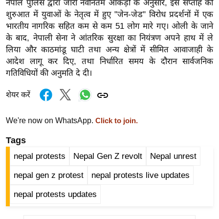
ड
नेपाल पुलिस द्वारा जारी नवीनतम आंकड़ों के अनुसार, इस सप्ताह की
शुरुआत में युवाओं के नेतृत्व में हुए "जेन-जेड" विरोध प्रदर्शनों में एक
हॉ
भारतीय नागरिक सहित कम से कम 51 लोग मारे गए। ओली के जाने
ली
के बाद, नेपाली सेना ने आंतरिक सुरक्षा का नियंत्रण अपने हाथ में ले
वु
लिया और काठमांडू घाटी तथा अन्य क्षेत्रों में सीमित आवाजाही के
ड
आदेश लागू कर दिए, तथा निर्धारित समय के दौरान सार्वजनिक
फि
गतिविधियों की अनुमति दे दी।
ल्म
स
शेयर करें
मी
क्षा
We're now on WhatsApp.
Click to join.
B
Tags
r
nepal protests
Nepal Gen Z revolt
Nepal unrest
e
a
nepal gen z protest
nepal protests live updates
k
nepal protests updates
i
n