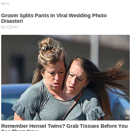
ट
ने
स
मं
त्रा
रि
ले
श
न
शि
प
रा
ज
नी
ति
वि
श्ले