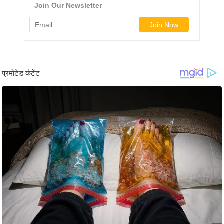
g
N
e
w
s
ला
इ
फ
स्टा
इ
ल
टे
क्नॉ
लॉ
जी
ब्यू
टी