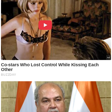
ति
ष
प्र
भु
म
हि
मा
/
ध
र्म
स्थ
ल
व्र
त
त्यो
हा
र