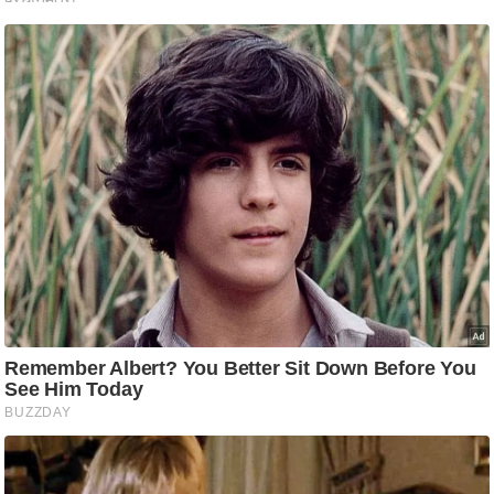
आ
र
.
आ
ई
.
चा
य
प
र
स
मी
क्षा
ध
र्म
ज्यो