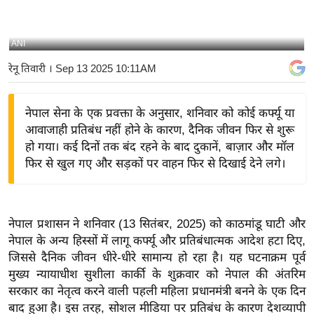
य
बि
ANI
ज़
रेनू तिवारी
। Sep 13 2025 10:11AM
ने
स
नेपाल सेना के एक प्रवक्ता के अनुसार, शनिवार को कोई कर्फ्यू या
उ
आवाजाही प्रतिबंध नहीं होने के कारण, दैनिक जीवन फिर से शुरू
द्यो
हो गया। कई दिनों तक बंद रहने के बाद दुकानें, बाज़ार और मॉल
ग
फिर से खुल गए और सड़कों पर वाहन फिर से दिखाई देने लगे।
ज
ग
त
नेपाल प्रशासन ने शनिवार (13 सितंबर, 2025) को काठमांडू घाटी और
वि
नेपाल के अन्य हिस्सों में लागू कर्फ्यू और प्रतिबंधात्मक आदेश हटा दिए,
शे
जिससे दैनिक जीवन धीरे-धीरे सामान्य हो रहा है।
यह घटनाक्रम पूर्व
ष
मुख्य न्यायाधीश सुशीला कार्की के शुक्रवार को नेपाल की अंतरिम
ज्ञ
सरकार का नेतृत्व करने वाली पहली महिला प्रधानमंत्री बनने के एक दिन
रा
बाद हुआ है। इस तरह, सोशल मीडिया पर प्रतिबंध के कारण देशव्यापी