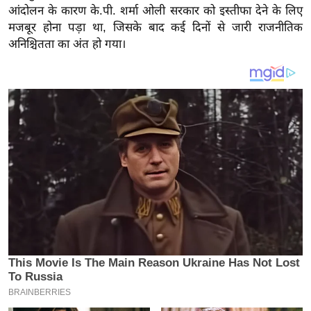
य
आंदोलन के कारण के.पी. शर्मा ओली सरकार को इस्तीफा देने के लिए
ब
मजबूर होना पड़ा था, जिसके बाद कई दिनों से जारी राजनीतिक
ज
अनिश्चितता का अंत हो गया।
ट
खे
ल
क्रि
के
ट
I
P
L
2
0
2
6
क्रा