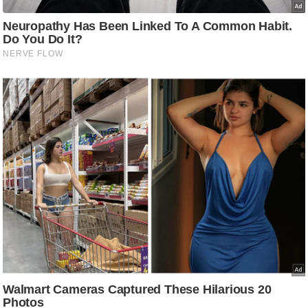
/
फै
श
न
घ
रे
लू
नु
स्खे
प
र्य
ट
न
स्थ
ल
फि