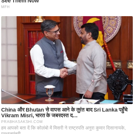
ष
ण
स
म
सा
म
यि
क
मा
तृ
भू
मि
स्तं
भ
ए
म
.