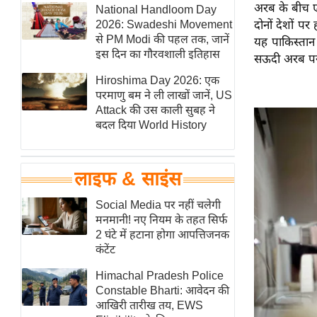
अरब के बीच ए
हॉलीवुड
National Handloom Day
2026: Swadeshi Movement
दोनों देशों 
फिल्म समीक्षा
से PM Modi की पहल तक, जानें
यह पाकिस्तान
Breaking
इस दिन का गौरवशाली इतिहास
सऊदी अरब पर 
News
Hiroshima Day 2026: एक
लाइफस्टाइल
परमाणु बम ने ली लाखों जानें, US
Attack की उस काली सुबह ने
टेक्नॉलॉजी
बदल दिया World History
ब्यूटी/फैशन
घरेलू नुस्खे
लाइफ & साइंस
पर्यटन स्थल
फिटनेस मंत्रा
Social Media पर नहीं चलेगी
मनमानी! नए नियम के तहत सिर्फ
रिलेशनशिप
2 घंटे में हटाना होगा आपत्तिजनक
राजनीति
कंटेंट
विश्लेषण
Himachal Pradesh Police
समसामयिक
Constable Bharti: आवेदन की
आखिरी तारीख तय, EWS
मातृभूमि