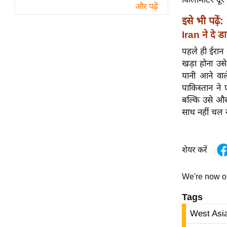
विश्लेषण
और पढ़ें
ट्रेंडिंग
इसे भी पढ़ें:
Iran ने दे 
Q
पहले ही ईरान
u
खड़ा होना उस
i
यानी आने वाल
c
पाकिस्तान ने 
k
बल्कि उसे और 
L
साथ नहीं चल 
i
n
k
शेयर करें
s
We're now 
विधानसभा
चुनाव
Tags
फोटो
West Asia
वीडियो