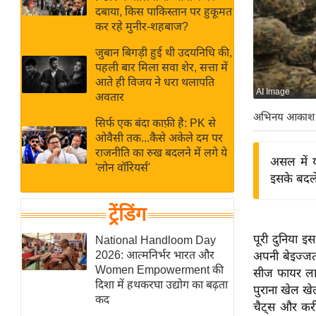
बजट
Hindi
दबाया, किस पाकिस्तान पर हुकूमत
खेल
News
कर रहे मुनीर-शहबाज?
क्रिकेट
जुबान बिगड़ी हुई थी उदयनिधि की,
Hindi
IPL
पहली बार मिला सवा शेर, सत्ता में
आते ही विजय ने धरा थलापति
Videos
2026
AI Image
अवतार
क्राइम
अभिनय आकाश
सिर्फ एक बंदा काफ़ी है: PK से
ई-पेपर
ओवैसी तक...कैसे अकेले दम पर
मिसाल बेमिसाल
राजनीति का रुख बदलने में लगे ये
असल में 
'लोन वॉरियर्स'
शख्सियत
इसके बदले
यंग इंडिया
ट्रेंडिंग
साहित्य जगत
ऑटो वर्ल्ड
पूरी दुनिया 
National Handloom Day
2026: आत्मनिर्भर भारत और
अपनी बेइज्जती
न्यूज ब्रीफ
Women Empowerment की
सीज फायर लाग
मनोरंजन जगत
दिशा में हथकरघा उद्योग का बढ़ता
पुराना खेल खे
कद
बॉलीवुड
चैट्स और कर