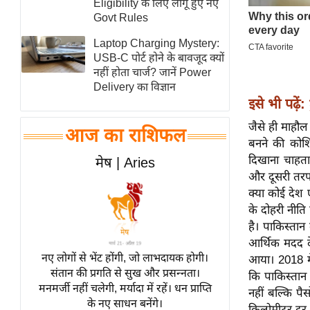
Eligibility के लिए लागू हुए नए
स्तंभ
Govt Rules
एम.
Laptop Charging Mystery:
आर.
USB-C पोर्ट होने के बावजूद क्यों
नहीं होता चार्ज? जानें Power
आई.
Delivery का विज्ञान
चाय पर
इसे भी पढ़ें:
समीक्षा
जैसे ही माहौल
आज का राशिफल
धर्म
बनने की कोश
ज्योतिष
दिखाना चाहता
मेष | Aries
और दूसरी तरफ
प्रभु
क्या कोई देश
महिमा/
के दोहरी नीत
धर्मस्थल
है। पाकिस्ता
व्रत
आर्थिक मदद द
त्योहार
नए लोगों से भेंट होंगी, जो लाभदायक होगी।
आया। 2018 म
संतान की प्रगति से सुख और प्रसन्नता।
राशिफल
कि पाकिस्तान 
मनमर्जी नहीं चलेगी, मर्यादा में रहें। धन प्राप्ति
नहीं बल्कि पै
विशेष
के नए साधन बनेंगे।
किलोमीटर दूर 