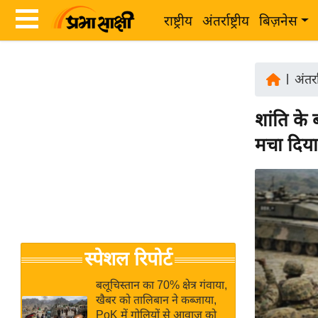
राष्ट्रीय
अंतर्राष्ट्रीय
बिज़नेस
Latest
ता
News
|
अंतर्रा
ज़ा
in
ख
शांति के
Hindi
ब
मचा दिय
र
Hindi
राष्ट्रीय
News
अंतर्राष्ट्रीय
Live
बिज़नेस
उद्योग
Breaking
स्पेशल रिपोर्ट
जगत
News in
विशेषज्ञ
Hindi
बलूचिस्तान का 70% क्षेत्र गंवाया,
राय
खैबर को तालिबान ने कब्जाया,
PoK में गोलियों से आवाज को