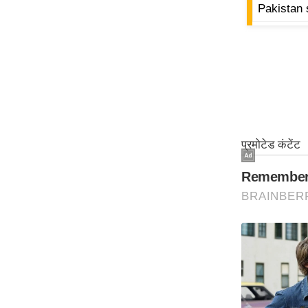
Pakistan 
ऑडियो
इंफ़ोग्राफ़िक
राज्यों से
शहरों से
वेब स्टोरी
कार्टून
Short
Videos
iOS App
About us
Contact Editor
Advertise
Privacy Policy
Grievance
Redressal