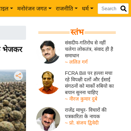
टाइल
मनोरंजन जगत
राजनीति
धर्म
स्तंभ
संसदीय-गतिरोध से नहीं
िक भेजकर
चलेगा लोकतंत्र, संवाद ही है
समाधान
~ ललित गर्ग
FCRA Bill पर हल्ला मचा
रहे विपक्षी दलों और ईसाई
संगठनों को मार्को रुबियो का
बयान सुनना चाहिए
~ नीरज कुमार दुबे
राजेंद्र माथुर- विचारों की
पत्रकारिता के नायक
~ प्रो. संजय द्विवेदी