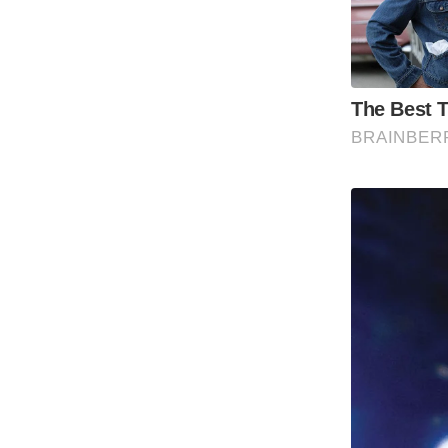
Code Of Ethics
RSS
Our Team
Expert Panel
Loksabhachunav
Android App