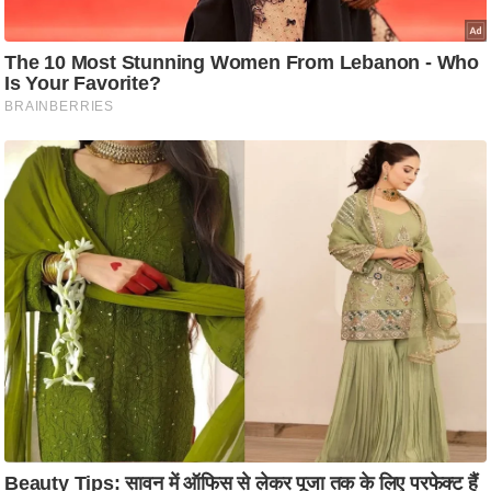
ष
ण
स
म
सा
म
यि
क
मा
तृ
भू
मि
स्तं
भ
ए
म
.