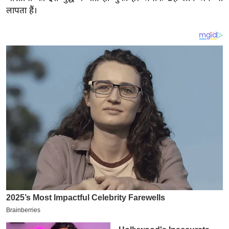
य
लापता हैं।
ब
ज
ट
खे
ल
क्रि
के
ट
I
P
L
2
0
2
6
क्रा