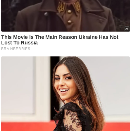
ट
ने
स
मं
त्रा
रि
ले
श
न
शि
प
रा
ज
नी
ति
वि
श्ले