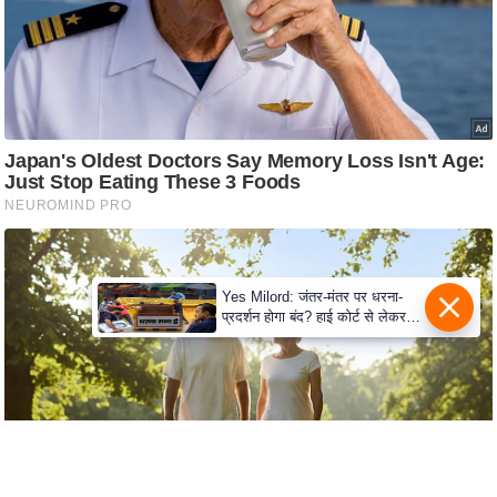
s
a
l
C
o
d
e
O
f
E
t
Yes Milord: जंतर-मंतर पर धरना-
प्रदर्शन होगा बंद? हाई कोर्ट से लेकर
h
सुप्रीम कोर्ट तक में क्या नई बहस छिड़
i
गई
c
s
R
S