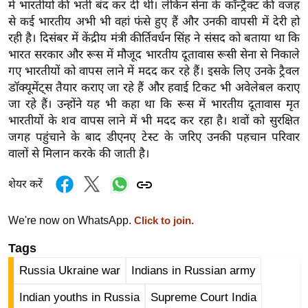
ड
में भारतीयों की भर्ती बंद कर दी थी। लेकिन सेना के कॉन्ट्रैक्ट की वजह
हॉ
से कई भारतीय अभी भी वहां फंसे हुए हैं और उनकी वापसी में देरी हो
रही है। दिसंबर में केंद्रीय मंत्री कीर्तिवर्धन सिंह ने संसद को बताया था कि
ली
भारत सरकार और रूस में मौजूद भारतीय दूतावास रूसी सेना से निकाले
वु
गए भारतीयों को वापस लाने में मदद कर रहे हैं। इसके लिए उनके ट्रैवल
ड
डॉक्यूमेंट्स तैयार कराए जा रहे हैं और हवाई टिकट भी अवेलेबल कराए
फि
जा रहे हैं। उन्होंने यह भी कहा था कि रूस में भारतीय दूतावास मृत
ल्म
भारतीयों के शव वापस लाने में भी मदद कर रहा है। शवों को सुरक्षित
स
जगह पहुंचाने के बाद डीएनए टेस्ट के जरिए उनकी पहचान परिवार
मी
वालों से मिलान करके की जाती है।
क्षा
शेयर करें
B
r
We're now on WhatsApp.
Click to join.
e
a
Tags
k
Russia Ukraine war
Indians in Russian army
i
n
Indian youths in Russia
Supreme Court India