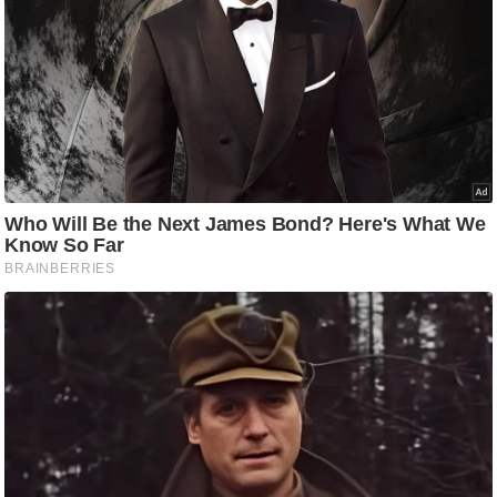
/
फै
श
न
घ
रे
लू
नु
स्खे
प
र्य
ट
न
स्थ
ल
फि