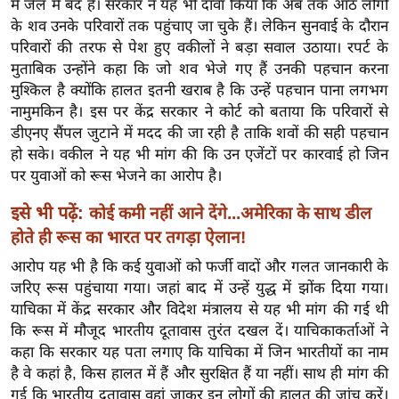
में जेल में बंद है। सरकार ने यह भी दावा किया कि अब तक आठ लोगों
ख्सि
के शव उनके परिवारों तक पहुंचाए जा चुके हैं। लेकिन सुनवाई के दौरान
य
परिवारों की तरफ से पेश हुए वकीलों ने बड़ा सवाल उठाया। रपर्ट के
त
मुताबिक उन्होंने कहा कि जो शव भेजे गए हैं उनकी पहचान करना
यं
मुश्किल है क्योंकि हालत इतनी खराब है कि उन्हें पहचान पाना लगभग
ग
नामुमकिन है। इस पर केंद्र सरकार ने कोर्ट को बताया कि परिवारों से
इं
डीएनए सैंपल जुटाने में मदद की जा रही है ताकि शवों की सही पहचान
डि
हो सके। वकील ने यह भी मांग की कि उन एजेंटों पर कारवाई हो जिन
या
पर युवाओं को रूस भेजने का आरोप है।
सा
इसे भी पढ़ें:
कोई कमी नहीं आने देंगे...अमेरिका के साथ डील
हि
होते ही रूस का भारत पर तगड़ा ऐलान!
त्य
आरोप यह भी है कि कई युवाओं को फर्जी वादों और गलत जानकारी के
ज
जरिए रूस पहुंचाया गया। जहां बाद में उन्हें युद्ध में झोंक दिया गया।
ग
याचिका में केंद्र सरकार और विदेश मंत्रालय से यह भी मांग की गई थी
त
कि रूस में मौजूद भारतीय दूतावास तुरंत दखल दें। याचिकाकर्ताओं ने
ऑ
कहा कि सरकार यह पता लगाए कि याचिका में जिन भारतीयों का नाम
टो
है वे कहां है, किस हालत में हैं और सुरक्षित हैं या नहीं। साथ ही मांग की
व
गई कि भारतीय दूतावास वहां जाकर इन लोगों की हालत की जांच करें।