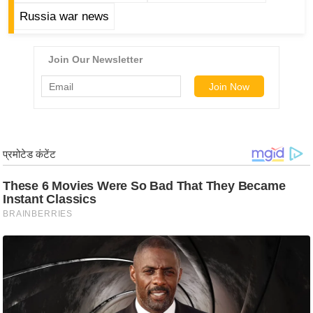
g
Russia war news
N
e
w
s
ला
इ
फ
स्टा
इ
ल
टे
क्नॉ
लॉ
जी
ब्यू
टी