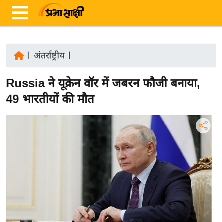
|
अंतर्राष्ट्रीय
|
ता
Russia ने यूक्रेन वॉर में जबरन फौजी बनाया,
ज़ा
ख
49 भारतीयों की मौत
ब
र
रा
ष्ट्री
य
अं
त
र्रा
ष्ट्री