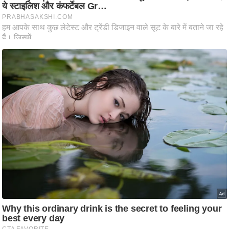
आ
र
.
आ
ई
.
चा
य
प
र
स
मी
क्षा
ध
र्म
ज्यो