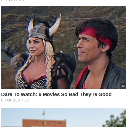
ति
ष
प्र
भु
म
हि
मा
/
ध
र्म
स्थ
ल
व्र
त
त्यो
हा
र