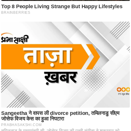
ट
ने
स
मं
त्रा
रि
ले
श
न
शि
प
रा
ज
नी
ति
वि
श्ले