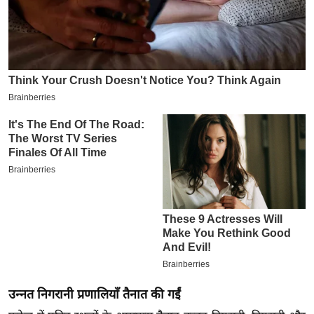
इ
म
ई
-
पे
प
र
मि
सा
ल
बे
मि
सा
ल
उन्नत निगरानी प्रणालियाँ तैनात की गईं
श