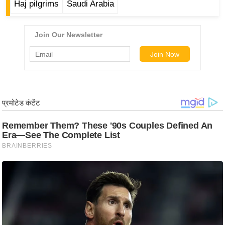
ड
Haj pilgrims
Saudi Arabia
हॉ
ली
वु
ड
फि
ल्म
स
मी
क्षा
B
r
e
a
k
i
n