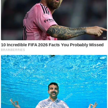
g
N
e
w
s
ला
इ
फ
स्टा
इ
ल
टे
क्नॉ
लॉ
जी
ब्यू
टी