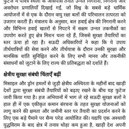
फुटेज में पवित्र स्थलों के आसपास तैनात उन्नत निगरानी, ​​​​निगरानी और
ख्सि
अवरोधन प्रणालियाँ दिखाई गईं, जो विश्व के सबसे बड़े धार्मिक
य
आयोजनों में से एक के दौरान वायु रक्षा बलों की परिचालन तत्परता को
त
उजागर करती हैं। मंत्रालय के अनुसार, बल हवाई क्षेत्र की निगरानी करने
यं
और विभिन्न हवाई खतरों से निपटने में सक्षम उन्नत तकनीकों का
ग
उपयोग करते हुए क्षेत्र मिशन चला रहे हैं, जिससे सुरक्षा तैयारियों का
इं
स्तर ऊंचा हो रहा है। सऊदी अधिकारियों ने कहा कि ये उपाय
डि
तीर्थयात्रियों की सेवा करने और तीर्थयात्रा के दौरान उनकी सुरक्षा और
या
मानसिक शांति सुनिश्चित करने के लिए सभी मानव और तकनीकी
संसाधनों को जुटाने के लिए राज्य की प्रतिबद्धता को दर्शाते हैं।
सा
हि
क्षेत्रीय सुरक्षा संबंधी चिंताएँ बढ़ीं
त्य
मिसाइल और ड्रोन हमलों से जुड़ी क्षेत्रीय अस्थिरता के महीनों बाद खाड़ी
ज
देशों द्वारा सुरक्षा संबंधी तैयारियों को बढ़ाए रखने के बीच यह फुटेज
ग
जारी किया गया है। हज अभियानों में भाग ले रहे सऊदी सुरक्षा बलों ने
त
हाल ही में एक एकीकृत कमान संरचना के तहत सुरक्षा योजनाओं को
ऑ
लागू करने की क्षमता और जमीनी स्तर पर तैयारी का प्रदर्शन करने के
लिए एक बड़े पैमाने पर सैन्य परेड आयोजित की। यद्यपि एक अस्थायी
टो
युद्धविराम के बाद क्षेत्र में तनाव थोड़ा कम हुआ है, खाड़ी देश अपनी
व