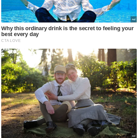
/
फै
श
न
घ
रे
लू
नु
स्खे
प
र्य
ट
न
स्थ
ल
फि