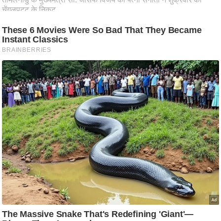
ष
ण
स
म
सा
म
यि
क
मा
तृ
भू
मि
स्तं
भ
ए
म
.