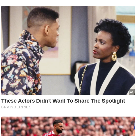
ति
ष
प्र
भु
म
हि
मा
/
ध
र्म
स्थ
ल
व्र
त
त्यो
हा
र