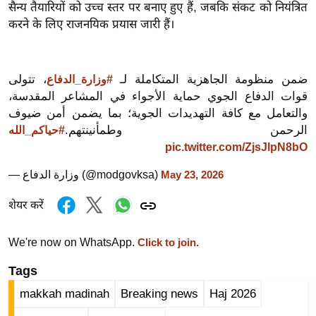
सैन्य तैयारियों को उच्च स्तर पर बनाए हुए हैं, जबकि संकट को नियंत्रित
र्ल्ड
करने के लिए राजनयिक प्रयास जारी हैं।
न्यू
ज
ब्री
ضمن منظومة الجاهزية المتكاملة لـ
، تتولى
#وزارة_الدفاع
फ
قوات الدفاع الجوي حماية الأجواء في المشاعر المقدسة،
म
والتعامل مع كافة التهديدات الجوية؛ بما يضمن أمن ضيوف
नो
الرحمن وطمأنينتهم.
#حياكم_الله
रं
pic.twitter.com/ZjsJlpN8bO
ज
— وزارة الدفاع (@modgovksa)
May 23, 2026
न
ज
शेयर करें
ग
त
We're now on WhatsApp.
Click to join.
बॉ
Tags
ली
makkah madinah
Breaking news
Haj 2026
वु