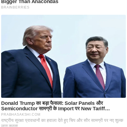
आ
र
.
आ
ई
.
चा
य
प
र
स
मी
क्षा
ध
र्म
ज्यो