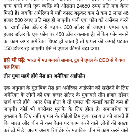
ख्सि
काम करने वाले एक व्यक्ति को औसतन 24650 रुपए प्रति माह वेतन
य
मिनते हैं। जबकि अमेरिका में यही कास्ट बढ़कर कम से कम 2 लाख 46
त
हजार 500 रुपए प्रति माह हो जाएगी। यानी एक फोन को असेंबल करने
यं
का खर्चा तीस डॉलर से बढ़कर 300 डॉलर हो जाएगा। एप्पल एक
ग
हजार डॉलर के एक फोन पर 450 डॉलर कमाता है। लेकिन फोन बनाने
का काम अगर अमेरिका शिफ्ट हो जाता है तो एप्पल की कमाई घटकर
इं
150 डॉलर रह जाएगी। ऐसे में एप्पल कीमतें बढ़ा देगा।
डि
या
इसे भी पढ़ें:
भारत में मत बनाओ सामान, ट्रंप ने एपल के CEO से ये क्या
सा
कह दिया!
हि
तीन गुणा महंगे होंगे मेड इन अमेरिका आईफोन
त्य
एक अनुमान के मुताबिक मेड इन अमेरिका आईफोन को खरीदने के लिए
ज
अमेरिका के लोगों को एक हजार डॉलर के मुकाबले तीन हजार डॉलर
ग
खर्च करने होंगे। अगर ऐसा होता है तो एप्पल की कमाई काफी कम हो
त
जाएगी। कोई भी कारोबार मुनाफे के लिए होता है। समाजसेवा या
ऑ
नुकसान के लिए नहीं। एप्पल के सीईओ टिम कुक इस बात को जानते हैं
टो
कि भारत और चीन में कम वेतन पर काम करने वाले लोगों की संख्या
व
करोड़ों में है। अलग अलग रिपोर्ट्स के मुताबिक चीन में काम करने वाले