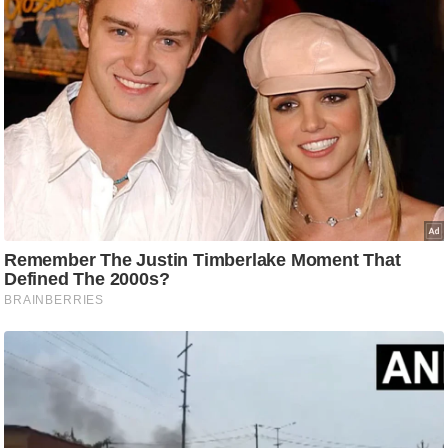
ट
ने
स
मं
त्रा
रि
ले
श
न
शि
प
रा
ज
नी
ति
वि
श्ले