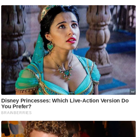
/
फै
श
न
घ
रे
लू
नु
स्खे
प
र्य
ट
न
स्थ
ल
फि