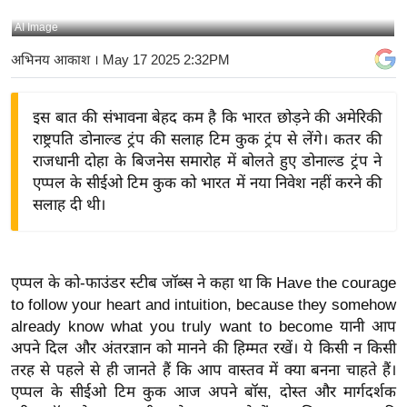
य
AI Image
बि
अभिनय आकाश
। May 17 2025 2:32PM
ज़
ने
इस बात की संभावना बेहद कम है कि भारत छोड़ने की अमेरिकी
स
राष्ट्रपति डोनाल्ड ट्रंप की सलाह टिम कुक ट्रंप से लेंगे। कतर की
उ
राजधानी दोहा के बिजनेस समारोह में बोलते हुए डोनाल्ड ट्रंप ने
द्यो
एप्पल के सीईओ टिम कुक को भारत में नया निवेश नहीं करने की
ग
सलाह दी थी।
ज
ग
त
एप्पल के को-फाउंडर स्टीब जॉब्स ने कहा था कि Have the courage
वि
to follow your heart and intuition, because they somehow
शे
already know what you truly want to become यानी आप
ष
अपने दिल और अंतरज्ञान को मानने की हिम्मत रखें। ये किसी न किसी
ज्ञ
तरह से पहले से ही जानते हैं कि आप वास्तव में क्या बनना चाहते हैं।
रा
एप्पल के सीईओ टिम कुक आज अपने बॉस, दोस्त और मार्गदर्शक