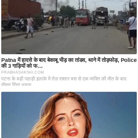
ष
ण
स
म
सा
म
यि
क
मा
तृ
भू
मि
स्तं
भ
ए
म
.