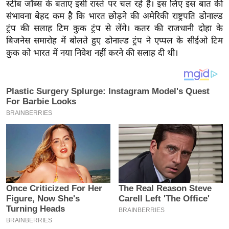
य
स्टीब जॉब्स के बताए इसी रास्ते पर चल रहे हैं। इस लिए इस बात की
संभावना बेहद कम है कि भारत छोड़ने की अमेरिकी राष्ट्रपति डोनाल्ड
ब
ट्रंप की सलाह टिम कुक ट्रंप से लेंगे। कतर की राजधानी दोहा के
ज
बिजनेस समारोह में बोलते हुए डोनाल्ड ट्रंप ने एप्पल के सीईओ टिम
ट
कुक को भारत में नया निवेश नहीं करने की सलाह दी थी।
खे
ल
क्रि
के
ट
I
P
L
2
0
2
6
क्रा