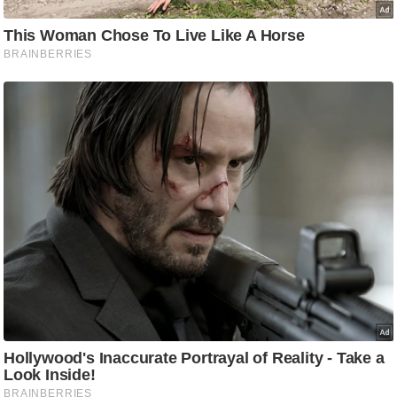
g
N
e
w
s
ला
इ
फ
स्टा
इ
ल
टे
क्नॉ
लॉ
जी
ब्यू
टी