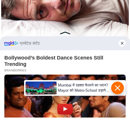
e
r
t
i
s
e
प्रमोटेड कंटेंट
P
r
Bollywood’s Boldest Dance Scenes Still
i
Trending
v
BRAINBERRIES
a
c
Mumbai में दहशत फैलाने का प्लान?
Mayor को Metro-School उड़ाने
y
की धमकी
P
o
l
i