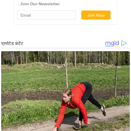
ड
हॉ
ली
वु
ड
फि
ल्म
स
मी
क्षा
B
r
e
a
k
i
n