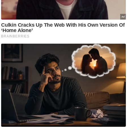
ति
ष
प्र
भु
म
हि
मा
/
ध
र्म
स्थ
ल
व्र
त
त्यो
हा
र