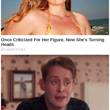
आ
र
.
आ
ई
.
चा
य
प
र
स
मी
क्षा
ध
र्म
ज्यो