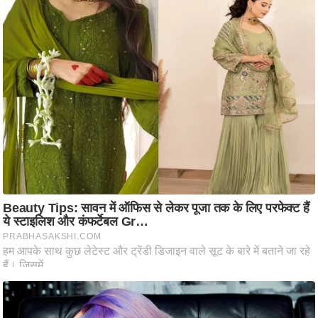
ति
ष
प्र
भु
म
हि
मा
/
ध
र्म
स्थ
ल
व्र
त
त्यो
हा
र