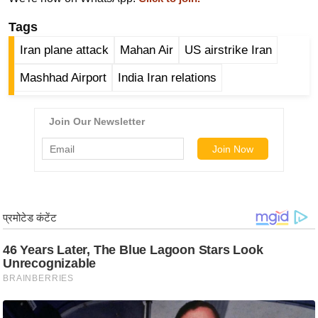
ड
हॉ
Tags
ली
Iran plane attack
Mahan Air
US airstrike Iran
वु
ड
Mashhad Airport
India Iran relations
फि
ल्म
स
मी
क्षा
B
r
e
a
k
i
n