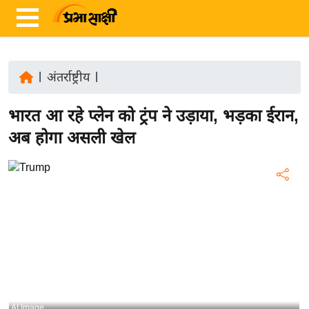
|
अंतर्राष्ट्रीय
|
ता
भारत आ रहे प्लेन को ट्रंप ने उड़ाया, भड़का ईरान,
ज़ा
ख
अब होगा असली खेल
ब
र
रा
ष्ट्री
य
अं
त
र्रा
ष्ट्री
AI Image