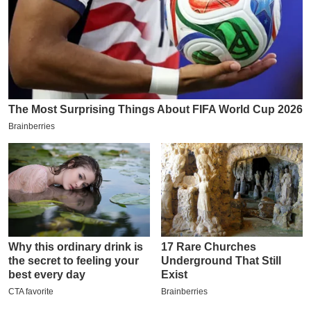
इ
म
ई
-
पे
प
र
मि
सा
ल
बे
मि
सा
ल
श