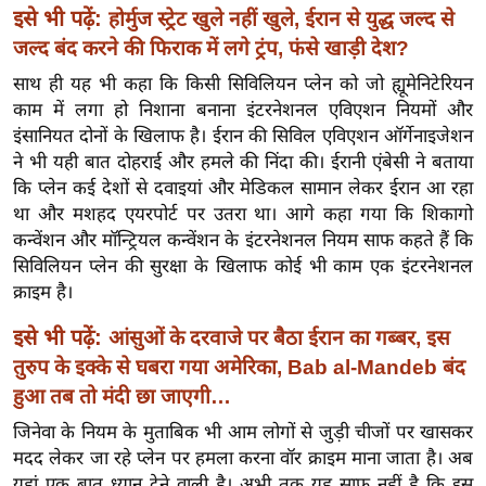
ख्सि
इसे भी पढ़ें:
होर्मुज स्ट्रेट खुले नहीं खुले, ईरान से युद्ध जल्द से
य
जल्द बंद करने की फिराक में लगे ट्रंप, फंसे खाड़ी देश?
त
साथ ही यह भी कहा कि किसी सिविलियन प्लेन को जो ह्यूमेनिटेरियन
यं
काम में लगा हो निशाना बनाना इंटरनेशनल एविएशन नियमों और
ग
इंसानियत दोनों के खिलाफ है। ईरान की सिविल एविएशन ऑर्गेनाइजेशन
इं
ने भी यही बात दोहराई और हमले की निंदा की। ईरानी एंबेसी ने बताया
डि
कि प्लेन कई देशों से दवाइयां और मेडिकल सामान लेकर ईरान आ रहा
या
था और मशहद एयरपोर्ट पर उतरा था। आगे कहा गया कि शिकागो
कन्वेंशन और मॉन्ट्रियल कन्वेंशन के इंटरनेशनल नियम साफ कहते हैं कि
सा
सिविलियन प्लेन की सुरक्षा के खिलाफ कोई भी काम एक इंटरनेशनल
हि
क्राइम है।
त्य
ज
इसे भी पढ़ें:
आंसुओं के दरवाजे पर बैठा ईरान का गब्बर, इस
ग
तुरुप के इक्के से घबरा गया अमेरिका, Bab al-Mandeb बंद
त
हुआ तब तो मंदी छा जाएगी…
ऑ
जिनेवा के नियम के मुताबिक भी आम लोगों से जुड़ी चीजों पर खासकर
टो
मदद लेकर जा रहे प्लेन पर हमला करना वॉर क्राइम माना जाता है। अब
व
यहां एक बात ध्यान देने वाली है। अभी तक यह साफ नहीं है कि इस