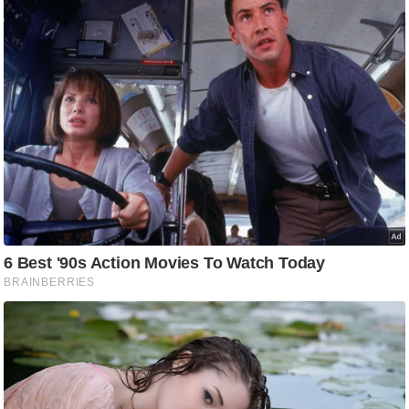
g
N
e
w
s
ला
इ
फ
स्टा
इ
ल
टे
क्नॉ
लॉ
जी
ब्यू
टी