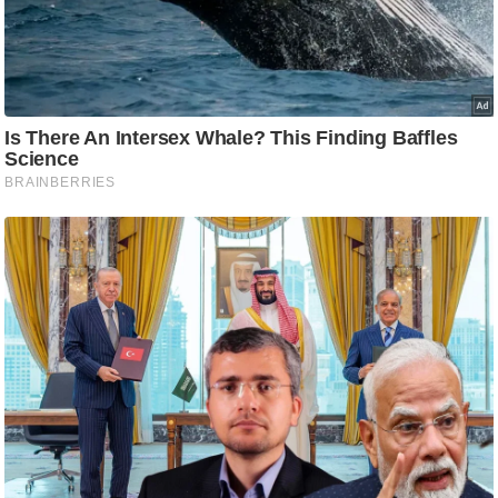
ट
ने
स
मं
त्रा
रि
ले
श
न
शि
प
रा
ज
नी
ति
वि
श्ले