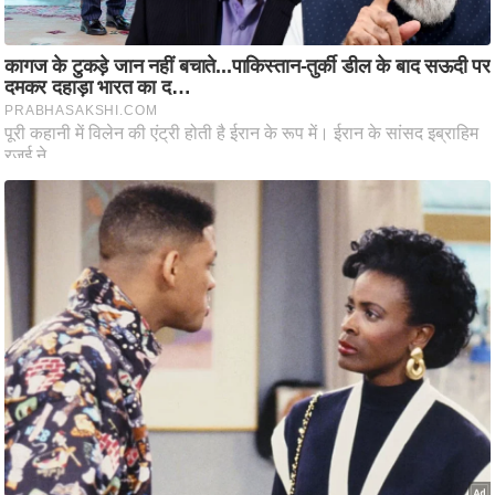
ष
ण
स
म
सा
म
यि
क
मा
तृ
भू
मि
स्तं
भ
ए
म
.