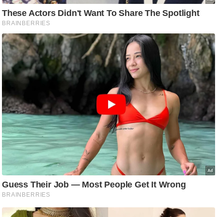
आ
र
.
आ
ई
.
चा
य
प
र
स
मी
क्षा
ध
र्म
ज्यो