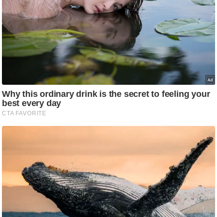
/
फै
श
न
घ
रे
लू
नु
स्खे
प
र्य
ट
न
स्थ
ल
फि