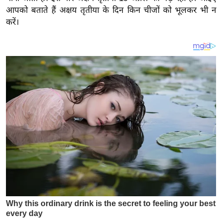
य
आपको बताते हैं अक्षय तृतीया के दिन किन चीजों को भूलकर भी न
ब
करें।
ज
ट
खे
ल
क्रि
के
ट
I
P
L
2
0
2
6
क्रा