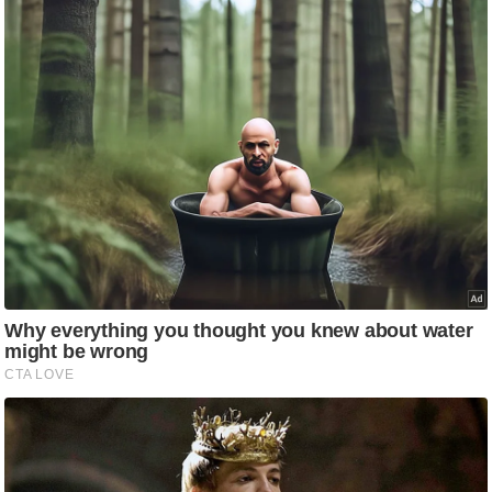
आ
र
.
आ
ई
.
चा
य
प
र
स
मी
क्षा
ध
र्म
ज्यो