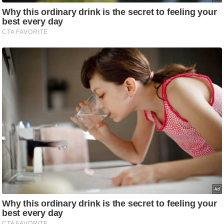
/
फै
श
न
घ
रे
लू
नु
स्खे
प
र्य
ट
न
स्थ
ल
फि