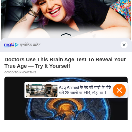
c
y
G
r
i
e
प्रमोटेड कंटेंट
v
a
Doctors Use This Brain Age Test To Reveal Your
n
True Age — Try It Yourself
c
GOOD TO KNOW THIS
e
R
Atiq Ahmed के बेटे की गाड़ी के पीछे
चले 28 वाहनों पर FIR, तोड़ा था Toll
e
Plaza
d
r
e
s