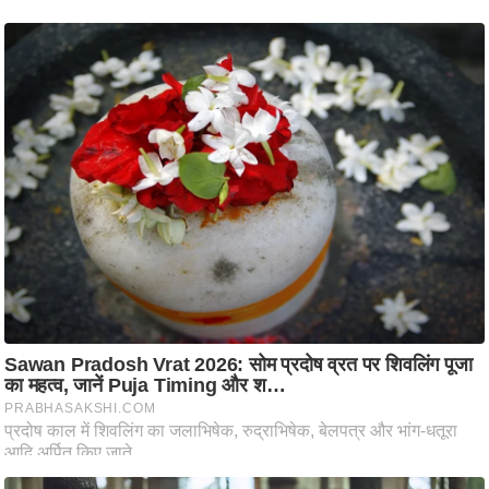
ष
ण
स
म
सा
म
यि
क
मा
तृ
भू
मि
स्तं
भ
ए
म
.