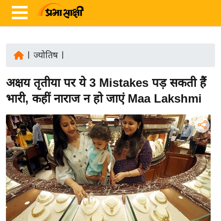
|
ज्योतिष
|
ता
अक्षय तृतीया पर ये 3 Mistakes पड़ सकती हैं
ज़ा
ख
भारी, कहीं नाराज न हो जाएं Maa Lakshmi
ब
र
रा
ष्ट्री
य
अं
त
र्रा
ष्ट्री