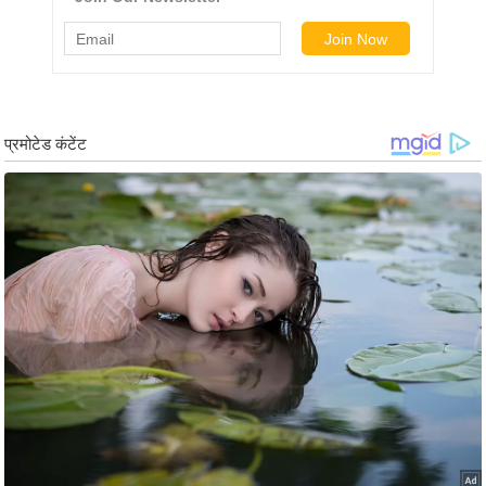
g
N
e
w
s
ला
इ
फ
स्टा
इ
ल
टे
क्नॉ
लॉ
जी
ब्यू
टी