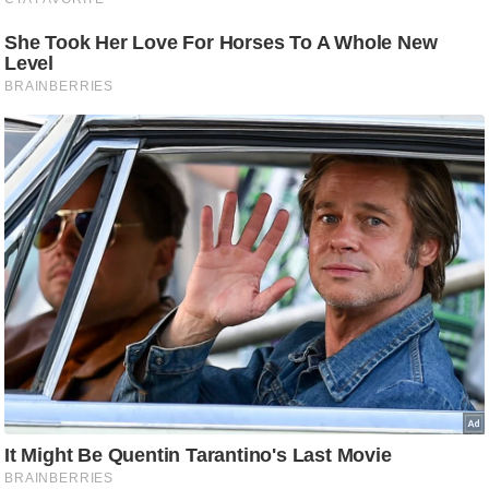
ट
ने
स
मं
त्रा
रि
ले
श
न
शि
प
रा
ज
नी
ति
वि
श्ले