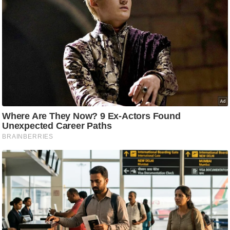
ति
ष
प्र
भु
म
हि
मा
/
ध
र्म
स्थ
ल
व्र
त
त्यो
हा
र