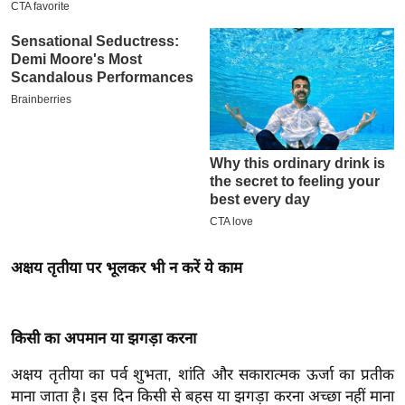
इ
म
ई
-
पे
प
र
मि
सा
ल
अक्षय तृतीया पर भूलकर भी न करें ये काम
बे
मि
सा
किसी का अपमान या झगड़ा करना
ल
अक्षय तृतीया का पर्व शुभता, शांति और सकारात्मक ऊर्जा का प्रतीक
श
माना जाता है। इस दिन किसी से बहस या झगड़ा करना अच्छा नहीं माना