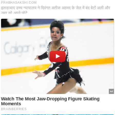
आ
र
.
आ
ई
.
चा
य
प
र
स
मी
क्षा
ध
र्म
ज्यो