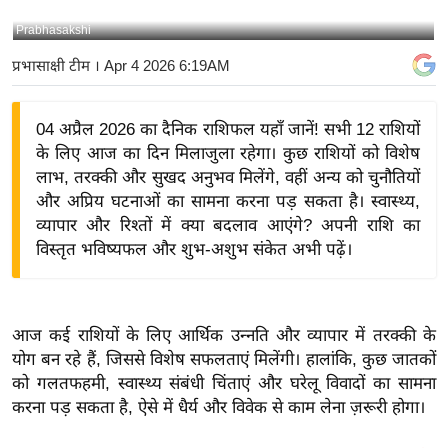
य
Prabhasakshi
बि
प्रभासाक्षी टीम
। Apr 4 2026 6:19AM
ज़
ने
04 अप्रैल 2026 का दैनिक राशिफल यहाँ जानें! सभी 12 राशियों
स
के लिए आज का दिन मिलाजुला रहेगा। कुछ राशियों को विशेष
उ
लाभ, तरक्की और सुखद अनुभव मिलेंगे, वहीं अन्य को चुनौतियों
द्यो
और अप्रिय घटनाओं का सामना करना पड़ सकता है। स्वास्थ्य,
ग
व्यापार और रिश्तों में क्या बदलाव आएंगे? अपनी राशि का
ज
विस्तृत भविष्यफल और शुभ-अशुभ संकेत अभी पढ़ें।
ग
त
वि
आज कई राशियों के लिए आर्थिक उन्नति और व्यापार में तरक्की के
शे
योग बन रहे हैं, जिससे विशेष सफलताएं मिलेंगी। हालांकि, कुछ जातकों
ष
को गलतफहमी, स्वास्थ्य संबंधी चिंताएं और घरेलू विवादों का सामना
ज्ञ
करना पड़ सकता है, ऐसे में धैर्य और विवेक से काम लेना ज़रूरी होगा।
रा