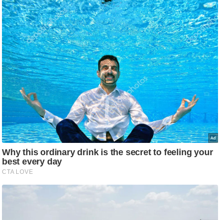
ति
ष
प्र
भु
म
हि
मा
/
ध
र्म
स्थ
ल
व्र
त
त्यो
हा
र