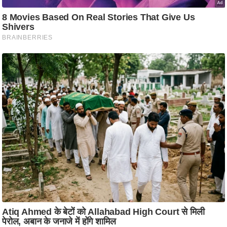
ष
ण
स
म
सा
म
यि
क
मा
तृ
भू
मि
स्तं
भ
ए
म
.