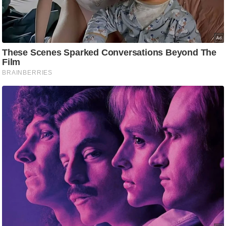
ट
ने
स
मं
त्रा
रि
ले
श
न
शि
प
रा
ज
नी
ति
वि
श्ले