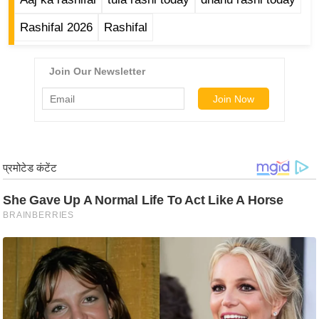
g
N
Rashifal 2026
Rashifal
e
w
s
ला
इ
फ
स्टा
इ
ल
टे
क्नॉ
लॉ
जी
ब्यू
टी