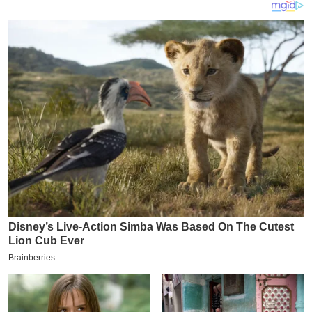
य
ब
ज
ट
खे
ल
क्रि
के
ट
I
P
L
2
0
2
6
क्रा