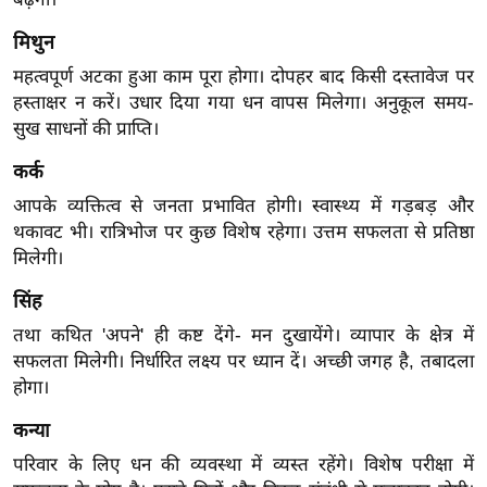
ख्सि
य
मिथुन
त
महत्वपूर्ण अटका हुआ काम पूरा होगा। दोपहर बाद किसी दस्तावेज पर
यं
हस्ताक्षर न करें। उधार दिया गया धन वापस मिलेगा। अनुकूल समय-
ग
सुख साधनों की प्राप्ति।
इं
कर्क
डि
आपके व्यक्तित्व से जनता प्रभावित होगी। स्वास्थ्य में गड़बड़ और
या
थकावट भी। रात्रिभोज पर कुछ विशेष रहेगा। उत्तम सफलता से प्रतिष्ठा
सा
मिलेगी।
हि
सिंह
त्य
ज
तथा कथित 'अपने' ही कष्ट देंगे- मन दुखायेंगे। व्यापार के क्षेत्र में
ग
सफलता मिलेगी। निर्धारित लक्ष्य पर ध्यान दें। अच्छी जगह है, तबादला
त
होगा।
ऑ
कन्या
टो
परिवार के लिए धन की व्यवस्था में व्यस्त रहेंगे। विशेष परीक्षा में
व