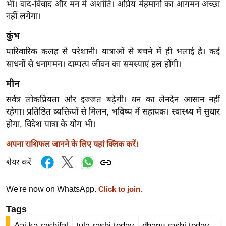
ड
भी। वाद-विवाद और मन में अशांति। अप्रिय मेहमानों का आगमन अच्छा
हॉ
नहीं लगेगा।
ली
कुंभ
वु
पारिवारिक कलह से परेशानी। यात्राओं से बचने में ही भलाई है। कई
ड
साधनों से धनागमन। दाम्पत्य जीवन का समस्याएं हल होंगी।
फि
ल्म
मीन
स
सर्वत्र लोकप्रियता और इज्जत बढ़ेगी। धन का लेनदेन आसान नहीं
मी
रहेगा। प्रतिष्ठित व्यक्तियों से मिलन, भविष्य में सहायक। स्वास्थ्य में सुधार
क्षा
होगा, विदेश यात्रा के योग भी।
B
अपना राशिफल जानने के लिए यहां क्लिक करें।
r
शेयर करें
e
a
We're now on WhatsApp.
Click to join.
k
i
Tags
n
Aaj ka rashifal
tula rashi today
dhanu rashi today