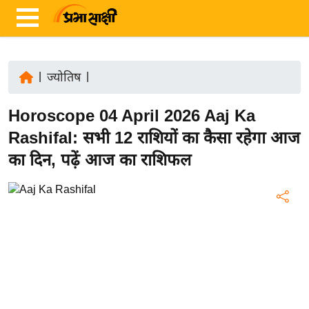
|
ज्योतिष
|
ता
Horoscope 04 April 2026 Aaj Ka
ज़ा
ख
Rashifal: सभी 12 राशियों का कैसा रहेगा आज
ब
का दिन, पढ़ें आज का राशिफल
र
रा
ष्ट्री
य
अं
त
र्रा
ष्ट्री