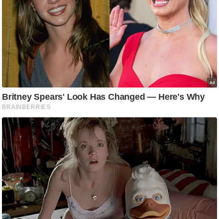
/
फै
श
न
घ
रे
लू
नु
स्खे
प
र्य
ट
न
स्थ
ल
फि