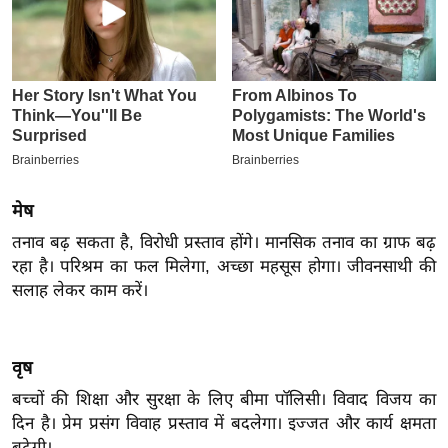
इ
म
ई
-
पे
प
र
मेष
मि
सा
तनाव बढ़ सकता है, विरोधी प्रस्ताव होंगे। मानसिक तनाव का ग्राफ बढ़
रहा है। परिश्रम का फल मिलेगा, अच्छा महसूस होगा। जीवनसाथी की
ल
सलाह लेकर काम करें।
बे
मि
वृष
सा
ल
बच्चों की शिक्षा और सुरक्षा के लिए बीमा पॉलिसी। विवाद विजय का
दिन है। प्रेम प्रसंग विवाह प्रस्ताव में बदलेगा। इज्जत और कार्य क्षमता
श
बढ़ेगी।