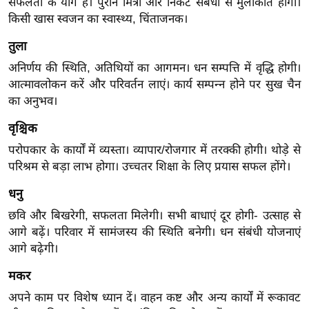
सफलता के योग है। पुराने मित्रों और निकट संबंधी से मुलाकात होगी।
र्ल्ड
किसी खास स्वजन का स्वास्थ्य, चिंताजनक।
न्यू
तुला
ज
अनिर्णय की स्थिति, अतिथियों का आगमन। धन सम्पत्ति में वृद्धि होगी।
ब्री
आत्मावलोकन करें और परिवर्तन लाएं। कार्य सम्पन्न होने पर सुख चैन
फ
का अनुभव।
म
नो
वृश्चिक
रं
परोपकार के कार्यों में व्यस्ता। व्यापार/रोजगार में तरक्की होगी। थोड़े से
ज
परिश्रम से बड़ा लाभ होगा। उच्चतर शिक्षा के लिए प्रयास सफल होंगे।
न
धनु
ज
ग
छवि और बिखरेगी, सफलता मिलेगी। सभी बाधाएं दूर होगी- उत्साह से
आगे बढ़ें। परिवार में सामंजस्य की स्थिति बनेगी। धन संबंधी योजनाएं
त
आगे बढ़ेगी।
बॉ
ली
मकर
वु
अपने काम पर विशेष ध्यान दें। वाहन कष्ट और अन्य कार्यों में रूकावट