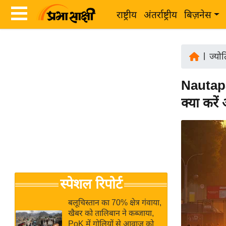
राष्ट्रीय
अंतर्राष्ट्रीय
बिज़नेस
Latest
ता
News
|
ज्यो
ज़ा
in
ख
Nautapa
Hindi
ब
क्या करें
र
Hindi
राष्ट्रीय
News
अंतर्राष्ट्रीय
Live
बिज़नेस
उद्योग
Breaking
स्पेशल रिपोर्ट
जगत
News in
विशेषज्ञ
Hindi
बलूचिस्तान का 70% क्षेत्र गंवाया,
राय
खैबर को तालिबान ने कब्जाया,
PoK में गोलियों से आवाज को