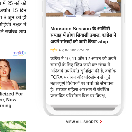
्र में 25 मई को
 अर्थात 15 दिन
ेगा। 8 जून को ही
हिणी नक्षत्र में
Monsoon Session के आखिरी
ने सर्वोच्च ताप
सप्ताह में होगा सियासी उबाल, कांग्रेस ने
अपने सांसदों को जारी किया whip
राष्ट्रीय
Aug 07, 2026 5:51PM
कांग्रेस ने 10, 11 और 12 अगस्त को अपने
सांसदों के लिए व्हिप जारी कर संसद में
अनिवार्य उपस्थिति सुनिश्चित की है, क्योंकि
FCRA संशोधन और परिसीमन से जुड़े
महत्वपूर्ण विधेयकों पर चर्चा की संभावना
है। सरकार महिला आरक्षण से संबंधित
प्रस्तावित परिसीमन बिल पर विपक्ष,
खासकर राहुल गांधी और 'इंडिया' गठबंधन
का समर्थन जुटाने की कोशिश कर रही है,
जिससे आगामी संसदीय सत्र में अहम
राजनीतिक टकराव अपेक्षित है।
VIEW ALL SHORTS