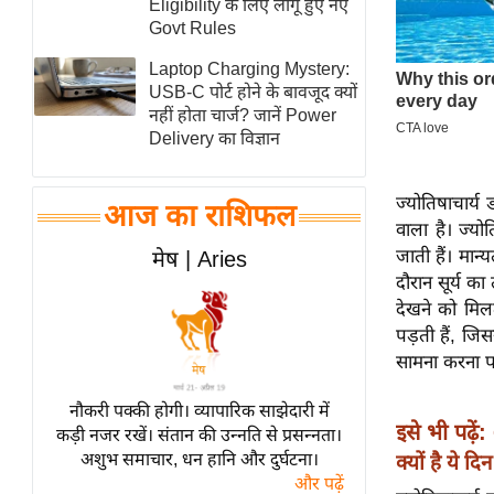
Eligibility के लिए लागू हुए नए
स्तंभ
Govt Rules
एम.
Laptop Charging Mystery:
आर.
USB-C पोर्ट होने के बावजूद क्यों
नहीं होता चार्ज? जानें Power
आई.
Delivery का विज्ञान
चाय पर
समीक्षा
ज्योतिषाचार्
आज का राशिफल
धर्म
वाला है। ज्यो
ज्योतिष
जाती हैं। मान्
मेष | Aries
दौरान सूर्य क
प्रभु
देखने को मिलत
महिमा/
पड़ती हैं, ज
धर्मस्थल
सामना करना पड
व्रत
त्योहार
नौकरी पक्की होगी। व्यापारिक साझेदारी में
इसे भी पढ़ें:
कड़ी नजर रखें। संतान की उन्नति से प्रसन्नता।
राशिफल
अशुभ समाचार, धन हानि और दुर्घटना।
क्यों है ये 
विशेष
और पढ़ें