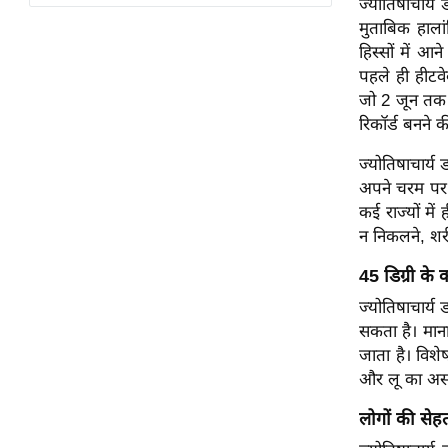
ज्योतिषाचार्
विश्लेषण
मुताबिक हाल
ट्रेंडिंग
हिस्सों में आ
पहले ही हीटव
Q
जो 2 जून तक च
u
रिकॉर्ड बनने क
i
ज्योतिषाचार्य 
c
अपने चरम पर प
k
कई राज्यों मे
L
न निकलने, शरी
i
n
45 डिग्री के
k
ज्योतिषाचार्य
s
सकता है। माना
विधानसभा
जाता है। विशेष
चुनाव
और लू का अस
फोटो
लोगों की सेह
वीडियो