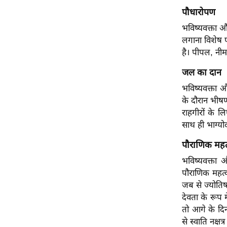
पौधारोपण
Code Of Ethics
भविष्यवक्ता और
RSS
लगाना विशेष फ
Our Team
है। पीपल, नीम
Expert Panel
जल का दान
Loksabhachunav
भविष्यवक्ता औ
Android App
के दौरान भीषण
राहगीरों के ल
साथ ही भाग्यो
पौराणिक महत
भविष्यवक्ता 
पौराणिक महत्व 
जब से ज्योतिष
देवता के रूप 
तो आगे के दिनों
से स्वाति नक्