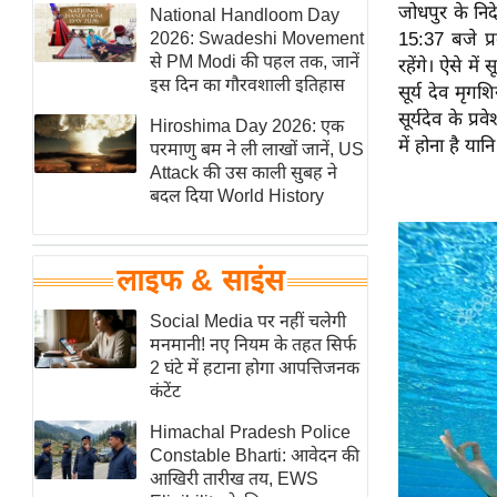
जोधपुर के निदे
हॉलीवुड
National Handloom Day
2026: Swadeshi Movement
15:37 बजे प्र
फिल्म समीक्षा
से PM Modi की पहल तक, जानें
रहेंगे। ऐसे में
Breaking
इस दिन का गौरवशाली इतिहास
सूर्य देव मृगशि
News
सूर्यदेव के प्
Hiroshima Day 2026: एक
में होना है या
लाइफस्टाइल
परमाणु बम ने ली लाखों जानें, US
Attack की उस काली सुबह ने
टेक्नॉलॉजी
बदल दिया World History
ब्यूटी/फैशन
घरेलू नुस्खे
लाइफ & साइंस
पर्यटन स्थल
फिटनेस मंत्रा
Social Media पर नहीं चलेगी
मनमानी! नए नियम के तहत सिर्फ
रिलेशनशिप
2 घंटे में हटाना होगा आपत्तिजनक
राजनीति
कंटेंट
विश्लेषण
Himachal Pradesh Police
समसामयिक
Constable Bharti: आवेदन की
आखिरी तारीख तय, EWS
मातृभूमि