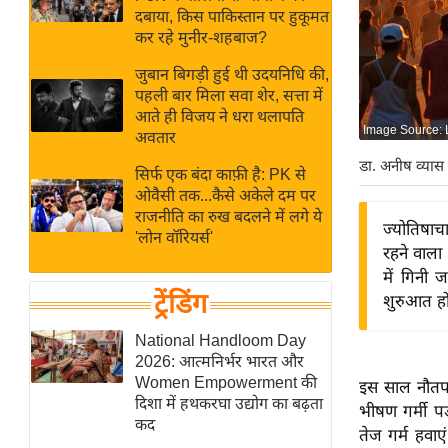
बजट
Hindi
दबाया, किस पाकिस्तान पर हुकूमत
खेल
News
कर रहे मुनीर-शहबाज?
क्रिकेट
जुबान बिगड़ी हुई थी उदयनिधि की,
Hindi
IPL
पहली बार मिला सवा शेर, सत्ता में
आते ही विजय ने धरा थलापति
Videos
2026
Image Source: 
अवतार
क्राइम
डा. अनीष व्यास
सिर्फ एक बंदा काफ़ी है: PK से
ई-पेपर
ओवैसी तक...कैसे अकेले दम पर
मिसाल बेमिसाल
राजनीति का रुख बदलने में लगे ये
ज्योतिषाच
'लोन वॉरियर्स'
शख्सियत
रहने वाला
यंग इंडिया
में गिनी ज
ट्रेंडिंग
शुरुआत होत
साहित्य जगत
ऑटो वर्ल्ड
National Handloom Day
2026: आत्मनिर्भर भारत और
न्यूज ब्रीफ
Women Empowerment की
इस साल नौतपा
मनोरंजन जगत
दिशा में हथकरघा उद्योग का बढ़ता
भीषण गर्मी पड़
कद
बॉलीवुड
तेज गर्म हवा