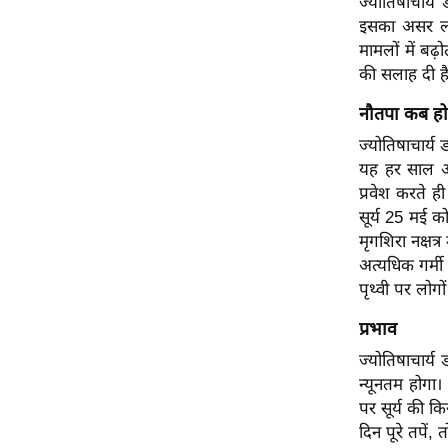
ज्योतिषाचार्
ऑडियो
इसका असर लोग
मामलों में बढ़
इंफ़ोग्राफ़िक
की सलाह दी है
राज्यों से
नौतपा कब हो
शहरों से
ज्योतिषाचार्य 
वेब स्टोरी
यह हर साल आता 
कार्टून
प्रवेश करते 
Short
सूर्य 25 मई क
Videos
मृगशिरा नक्षत्र
iOS App
अत्यधिक गर्मी
पृथ्वी पर लोग
About us
Contact Editor
प्रभाव
Advertise
ज्योतिषाचार्य
न्यूनतम होगा
Privacy Policy
पर सूर्य की क
Grievance
दिन पूरे तपें,
Redressal