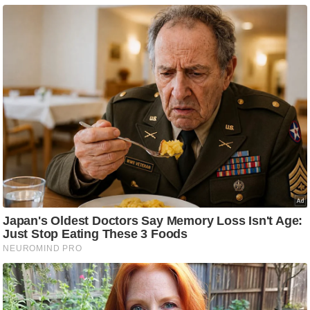
आ
र
.
आ
ई
.
चा
य
प
र
स
मी
क्षा
ध
र्म
ज्यो