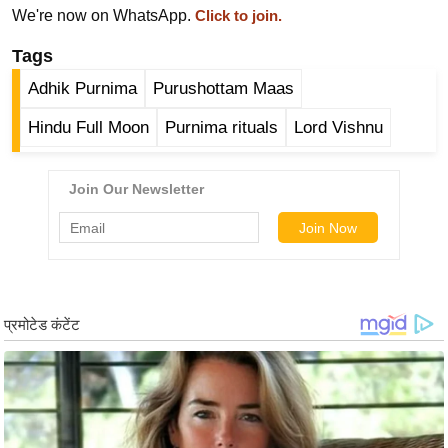
ड
We're now on WhatsApp.
Click to join.
हॉ
Tags
ली
वु
Adhik Purnima
Purushottam Maas
ड
Hindu Full Moon
Purnima rituals
Lord Vishnu
फि
ल्म
स
मी
क्षा
B
r
e
a
k
i
n