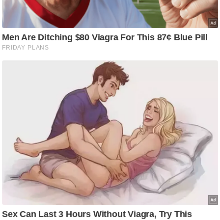
ट
ने
स
मं
त्रा
रि
ले
श
न
शि
प
रा
ज
नी
ति
वि
श्ले