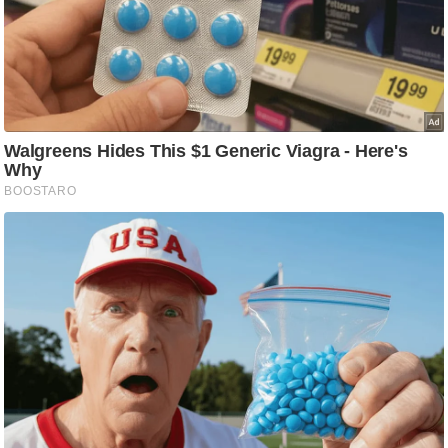
/
फै
श
न
घ
रे
लू
नु
स्खे
प
र्य
ट
न
स्थ
ल
फि