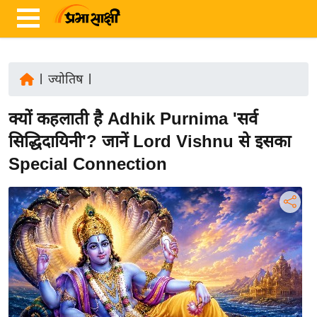
|
ज्योतिष
|
ता
क्यों कहलाती है Adhik Purnima 'सर्व
ज़ा
ख
सिद्धिदायिनी'? जानें Lord Vishnu से इसका
ब
Special Connection
र
रा
ष्ट्री
य
अं
त
र्रा
ष्ट्री