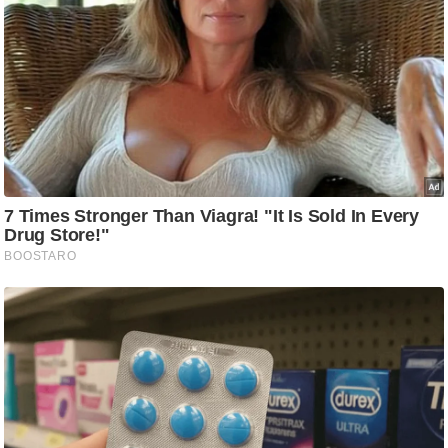
g
N
e
w
s
ला
इ
फ
स्टा
इ
ल
टे
क्नॉ
लॉ
जी
ब्यू
टी