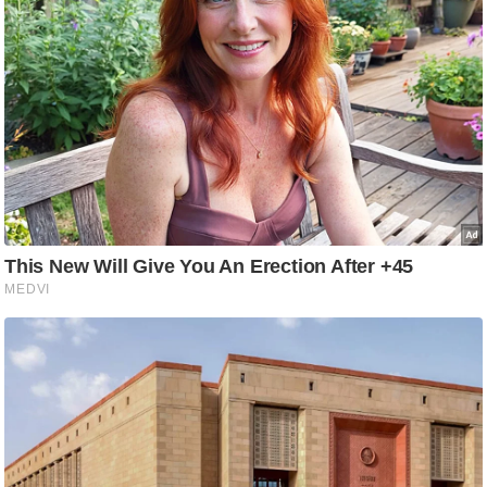
ति
ष
प्र
भु
म
हि
मा
/
ध
र्म
स्थ
ल
व्र
त
त्यो
हा
र