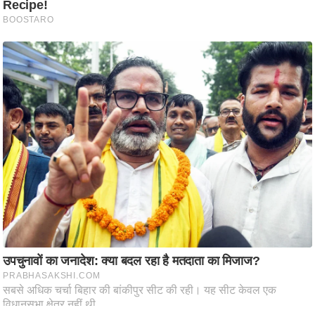
ष
ण
स
म
सा
म
यि
क
मा
तृ
भू
मि
स्तं
भ
ए
म
.