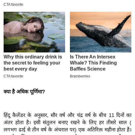
इ
म
ई
-
पे
प
र
मि
सा
ल
क्या है अधिक पूर्णिमा?
बे
मि
सा
हिंदू कैलेंडर के अनुसार, सौर वर्ष और चंद्र वर्ष के बीच 11 दिनों का
ल
अंतर होता है। इसी संतुलन बनाए रखने के लिए हर तीसरे साल (
श
लगभग ढाई से तीन वर्ष के अंचराल पर) एक अतिरिक्त महीना होता है।