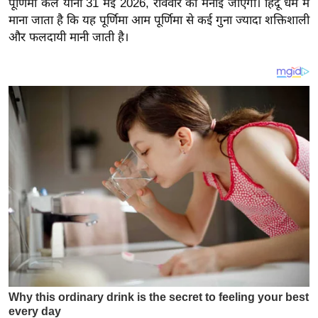
पूर्णिमा कल यानी 31 मई 2026, रविवार को मनाई जाएगी। हिंदू धर्म में
य
माना जाता है कि यह पूर्णिमा आम पूर्णिमा से कई गुना ज्यादा शक्तिशाली
ब
और फलदायी मानी जाती है।
ज
ट
खे
ल
क्रि
के
ट
I
P
L
2
0
2
6
क्रा