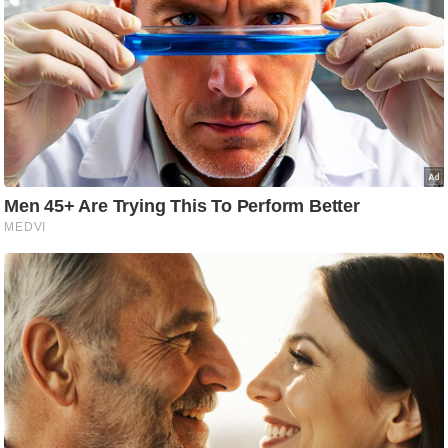
ट
ने
स
मं
त्रा
रि
ले
श
न
शि
प
रा
ज
नी
ति
वि
श्ले