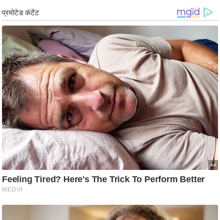
g
N
e
w
s
ला
इ
फ
स्टा
इ
ल
टे
क्नॉ
लॉ
जी
ब्यू
टी