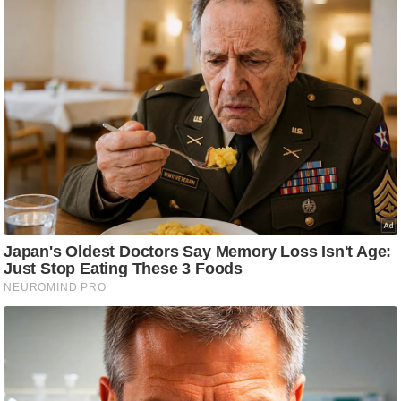
/
फै
श
न
घ
रे
लू
नु
स्खे
प
र्य
ट
न
स्थ
ल
फि