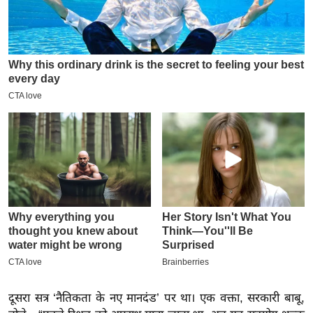
इ
म
ई
-
पे
प
र
मि
सा
ल
बे
मि
सा
ल
दूसरा सत्र ‘नैतिकता के नए मानदंड’ पर था। एक वक्ता, सरकारी बाबू,
श