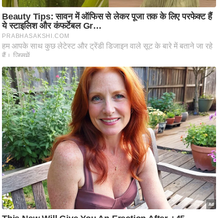
आ
र
.
आ
ई
.
चा
य
प
र
स
मी
क्षा
ध
र्म
ज्यो