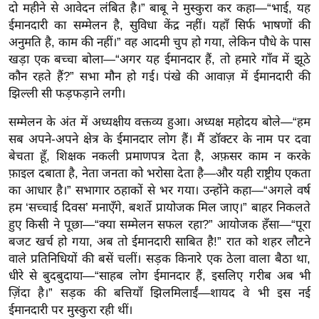
दो महीने से आवेदन लंबित है।” बाबू ने मुस्कुरा कर कहा—“भाई, यह
र्ल्ड
ईमानदारी का सम्मेलन है, सुविधा केंद्र नहीं। यहाँ सिर्फ भाषणों की
न्यू
अनुमति है, काम की नहीं।” वह आदमी चुप हो गया, लेकिन पौधे के पास
ज
खड़ा एक बच्चा बोला—“अगर यह ईमानदार हैं, तो हमारे गाँव में झूठे
ब्री
कौन रहते हैं?” सभा मौन हो गई। पंखे की आवाज़ में ईमानदारी की
फ
झिल्ली सी फड़फड़ाने लगी।
म
सम्मेलन के अंत में अध्यक्षीय वक्तव्य हुआ। अध्यक्ष महोदय बोले—“हम
नो
सब अपने-अपने क्षेत्र के ईमानदार लोग हैं। मैं डॉक्टर के नाम पर दवा
रं
बेचता हूँ, शिक्षक नकली प्रमाणपत्र देता है, अफ़सर काम न करके
ज
फ़ाइल दबाता है, नेता जनता को भरोसा देता है—और यही राष्ट्रीय एकता
न
का आधार है।” सभागार ठहाकों से भर गया। उन्होंने कहा—“अगले वर्ष
ज
हम ‘सच्चाई दिवस’ मनाएँगे, बशर्ते प्रायोजक मिल जाए।” बाहर निकलते
ग
हुए किसी ने पूछा—“क्या सम्मेलन सफल रहा?” आयोजक हँसा—“पूरा
त
बजट खर्च हो गया, अब तो ईमानदारी साबित है!” रात को शहर लौटने
वाले प्रतिनिधियों की बसें चलीं। सड़क किनारे एक ठेला वाला बैठा था,
बॉ
धीरे से बुदबुदाया—“साहब लोग ईमानदार हैं, इसलिए गरीब अब भी
ली
ज़िंदा है।” सड़क की बत्तियाँ झिलमिलाईं—शायद वे भी इस नई
वु
ईमानदारी पर मुस्कुरा रही थीं।