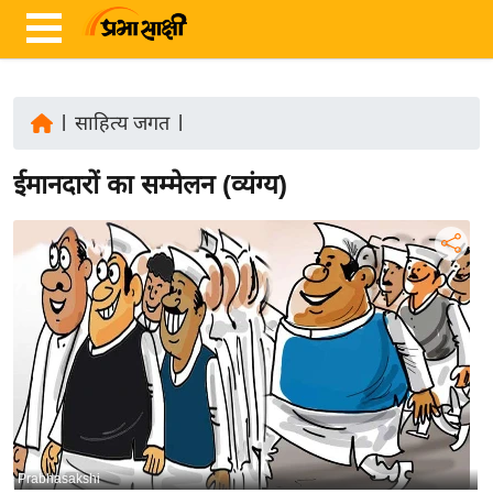
|
साहित्य जगत
|
ता
ईमानदारों का सम्मेलन (व्यंग्य)
ज़ा
ख
ब
र
रा
ष्ट्री
य
अं
त
र्रा
Prabhasakshi
ष्ट्री