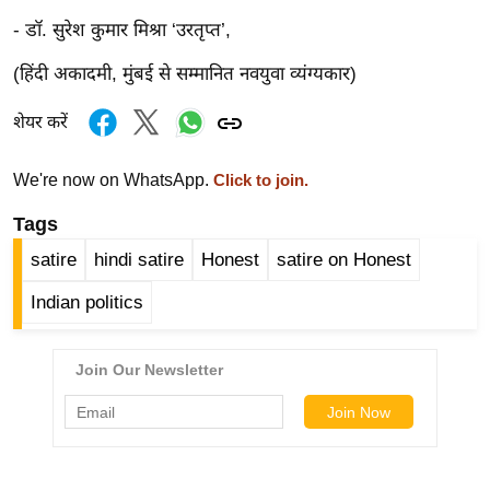
ड
- डॉ. सुरेश कुमार मिश्रा ‘उरतृप्त’,
हॉ
ली
(हिंदी अकादमी, मुंबई से सम्मानित नवयुवा व्यंग्यकार)
वु
ड
शेयर करें
फि
ल्म
We're now on WhatsApp.
Click to join.
स
Tags
मी
satire
hindi satire
Honest
satire on Honest
क्षा
B
Indian politics
r
e
a
k
i
n