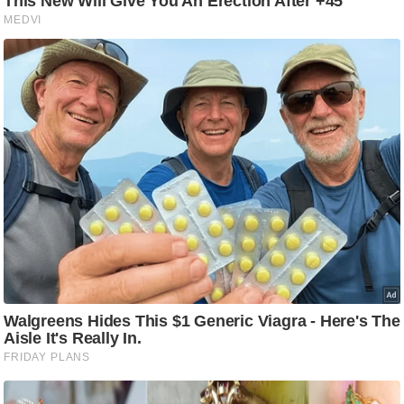
ति
ष
प्र
भु
म
हि
मा
/
ध
र्म
स्थ
ल
व्र
त
त्यो
हा
र