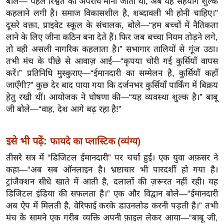
बोले—“पहले रिश्वत को अपराध माना जाता था, अब यह सहयोग शुल्क
ख्सि
कहलाने लगी है। समाज विकासशील है, शब्दावली भी होनी चाहिए।”
य
दूसरे वक्ता, प्राइवेट स्कूल के संचालक, बोले—“हम बच्चों में नैतिकता
त
लाने के लिए जीना कठिन बना देते हैं। फिर जब बच्चा नियम तोड़ने लगे,
यं
तो वही असली नागरिक कहलाता है।” सभागार तालियों से गूंज उठा।
ग
तभी मंच के पीछे से आवाज़ आई—“कृपया चोरी गई कुर्सियाँ वापस
इं
करें।” प्रतिनिधि मुस्कुराए—“ईमानदारी का सम्मेलन है, कुर्सियाँ कहाँ
डि
जाएँगी?” कुछ देर बाद पाया गया कि दर्जनभर कुर्सियाँ पार्किंग में बिक्रय
या
हेतु रखी थीं। आयोजक ने घोषणा की—“यह व्यवस्था शुल्क है।” बाबू
जी बोले—“वाह, देश आगे बढ़ रहा है!”
सा
हि
त्य
इसे भी पढ़ें:
फायदे का प्लास्टिक (व्यंग्य)
ज
तीसरे सत्र में “डिजिटल ईमानदारी” पर चर्चा हुई। एक युवा अफ़सर ने
ग
कहा—“अब सब ऑनलाइन है। भ्रष्टाचार भी पारदर्शी हो गया है।
त
ट्रांजैक्शन सीधे खाते में आती है, दलालों की ज़रूरत नहीं रही। यह
ऑ
डिजिटल इंडिया की सफलता है।” एक और विद्वान बोले—“ईमानदारी
अब ऐप में मिलती है, वेरिफाई करके डाउनलोड करनी पड़ती है।” तभी
टो
मंच के सामने एक गरीब व्यक्ति अपनी फ़ाइल लेकर आया—“बाबू जी,
व