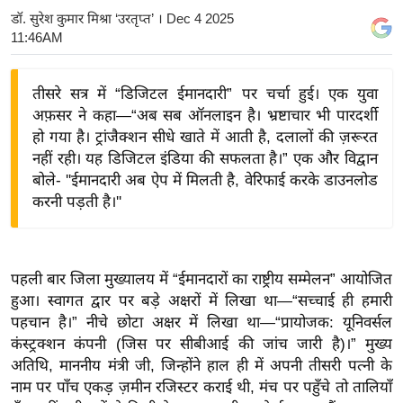
डॉ. सुरेश कुमार मिश्रा ‘उरतृप्त’
। Dec 4 2025
य
11:46AM
बि
ज़
तीसरे सत्र में “डिजिटल ईमानदारी” पर चर्चा हुई। एक युवा
ने
अफ़सर ने कहा—“अब सब ऑनलाइन है। भ्रष्टाचार भी पारदर्शी
स
हो गया है। ट्रांजैक्शन सीधे खाते में आती है, दलालों की ज़रूरत
उ
नहीं रही। यह डिजिटल इंडिया की सफलता है।” एक और विद्वान
द्यो
बोले- ''ईमानदारी अब ऐप में मिलती है, वेरिफाई करके डाउनलोड
ग
करनी पड़ती है।''
ज
ग
त
पहली बार जिला मुख्यालय में “ईमानदारों का राष्ट्रीय सम्मेलन” आयोजित
वि
हुआ। स्वागत द्वार पर बड़े अक्षरों में लिखा था—“सच्चाई ही हमारी
शे
पहचान है।” नीचे छोटा अक्षर में लिखा था—“प्रायोजक: यूनिवर्सल
ष
कंस्ट्रक्शन कंपनी (जिस पर सीबीआई की जांच जारी है)।” मुख्य
ज्ञ
अतिथि, माननीय मंत्री जी, जिन्होंने हाल ही में अपनी तीसरी पत्नी के
रा
नाम पर पाँच एकड़ ज़मीन रजिस्टर कराई थी, मंच पर पहुँचे तो तालियाँ