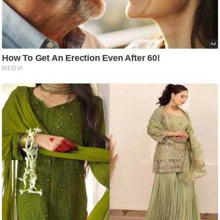
ष
ण
स
म
सा
म
यि
क
मा
तृ
भू
मि
स्तं
भ
ए
म
.