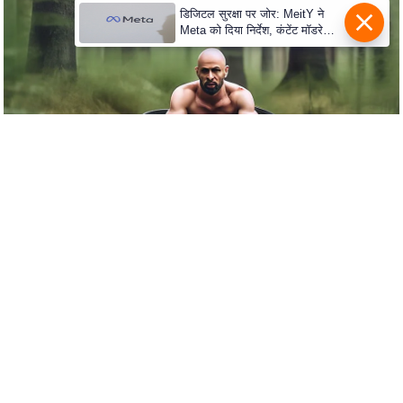
s
डिजिटल सुरक्षा पर जोर: MeitY ने
a
Meta को दिया निर्देश, कंटेंट मॉडरेशन
l
मजबूत करे
C
o
d
e
O
f
E
t
h
i
c
s
R
S