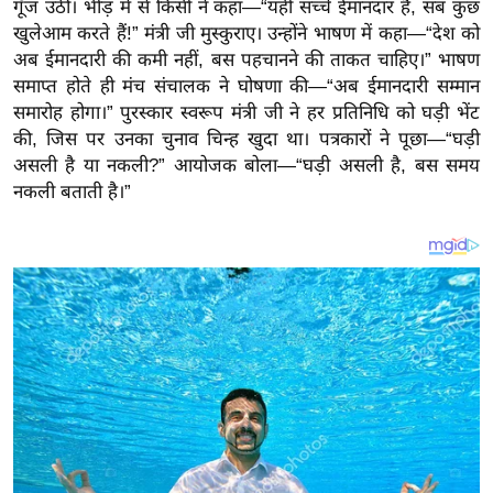
य
गूँज उठीं। भीड़ में से किसी ने कहा—“यही सच्चे ईमानदार हैं, सब कुछ
खुलेआम करते हैं!” मंत्री जी मुस्कुराए। उन्होंने भाषण में कहा—“देश को
ब
अब ईमानदारी की कमी नहीं, बस पहचानने की ताकत चाहिए।” भाषण
ज
समाप्त होते ही मंच संचालक ने घोषणा की—“अब ईमानदारी सम्मान
ट
समारोह होगा।” पुरस्कार स्वरूप मंत्री जी ने हर प्रतिनिधि को घड़ी भेंट
खे
की, जिस पर उनका चुनाव चिन्ह खुदा था। पत्रकारों ने पूछा—“घड़ी
ल
असली है या नकली?” आयोजक बोला—“घड़ी असली है, बस समय
नकली बताती है।”
क्रि
के
ट
I
P
L
2
0
2
6
क्रा