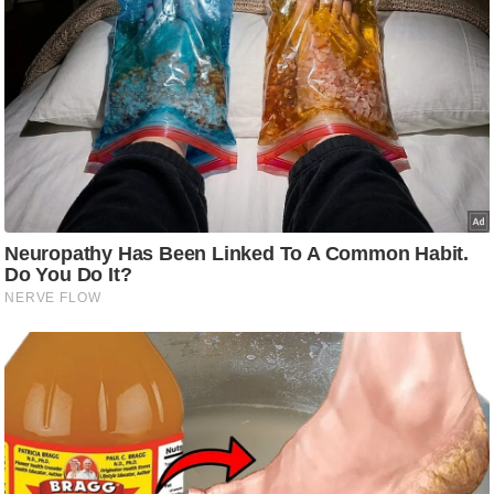
/
फै
श
न
घ
रे
लू
नु
स्खे
प
र्य
ट
न
स्थ
ल
फि