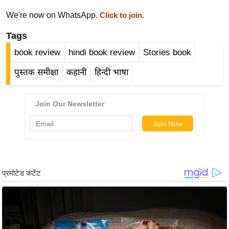
g
We're now on WhatsApp.
Click to join.
N
e
Tags
w
book review
hindi book review
Stories book
s
पुस्तक समीक्षा
कहानी
हिन्दी भाषा
ला
इ
फ
स्टा
इ
ल
टे
क्नॉ
लॉ
जी
ब्यू
टी