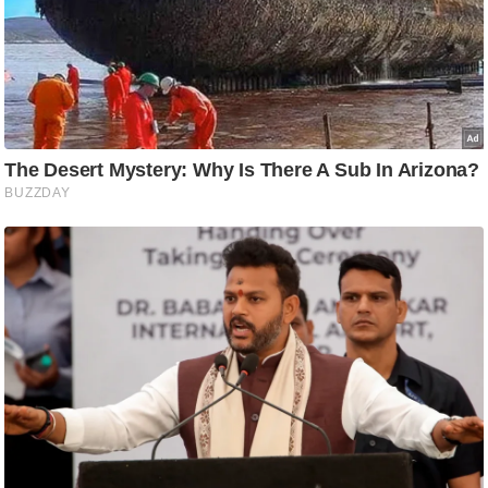
ष
ण
स
म
सा
म
यि
क
मा
तृ
भू
मि
स्तं
भ
ए
म
.