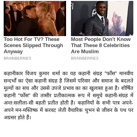
इ
म
ई
-
पे
प
र
मि
कहानीकार विजय कुमार शर्मा का यह कहानी संग्रह "फाँस" मानवीय
सा
सन्दर्भों का ऐसा कहानी संग्रह है जिसमें परिवार और समाज के बदलते
ल
मूल्यों का सच और उससे उपजे प्रभाव का का खुलासा हुआ है। शीर्षित
कहानी "फाँस" की तासीर प्रतीकात्मक रूप में समूचे कहानी-संग्रह में
बे
अन्तःसलीला-सी बहती प्रतीत होती है। कहानियों के सभी पात्र अपने-
मि
अपने मन-मस्तिष्क में करवट लेती वैचारिक चुभन से जीवन के पथ पर
सा
अग्रसर होते हैं।
ल
श