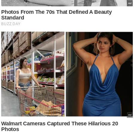
ति
ष
प्र
भु
म
हि
मा
/
ध
र्म
स्थ
ल
व्र
त
त्यो
हा
र