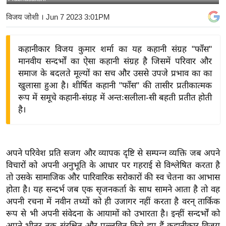
य
विजय जोशी
। Jun 7 2023 3:01PM
बि
ज़
कहानीकार विजय कुमार शर्मा का यह कहानी संग्रह "फाँस"
ने
मानवीय सन्दर्भों का ऐसा कहानी संग्रह है जिसमें परिवार और
स
समाज के बदलते मूल्यों का सच और उससे उपजे प्रभाव का का
उ
खुलासा हुआ है। शीर्षित कहानी "फाँस" की तासीर प्रतीकात्मक
द्यो
रूप में समूचे कहानी-संग्रह में अन्तःसलीला-सी बहती प्रतीत होती
ग
है।
ज
ग
त
अपने परिवेश प्रति सजग और व्यापक दृष्टि से सम्पन्न व्यक्ति जब अपने
वि
विचारों को अपनी अनुभूति के आधार पर गहराई से विश्लेषित करता है
शे
तो उसके सामाजिक और पारिवारिक सरोकारों की स्व चेतना का आभास
ष
होता है। यह सन्दर्भ जब एक सृजनकर्ता के साथ सामने आता है तो वह
अपनी रचना में नवीन तथ्यों को ही उजागर नहीं करता है वरन् तार्किक
ज्ञ
रूप से भी अपनी संवेदना के आयामों को उभारता है। इन्हीं सन्दर्भों को
रा
अपने भीतर तक संरक्षित और पल्लवित किये हुए हैं कहानीकार विजय