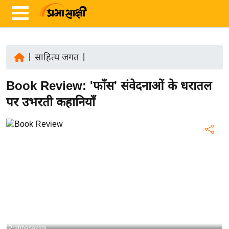
|
साहित्य जगत
|
ता
Book Review: 'फाँस' संवेदनाओं के धरातल
ज़ा
ख
पर उभरती कहानियाँ
ब
र
रा
ष्ट्री
य
अं
त
र्रा
ष्ट्री
Prabhasakshi