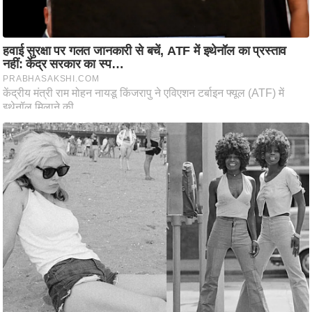
आ
र
.
आ
ई
.
चा
य
प
र
स
मी
क्षा
ध
र्म
ज्यो