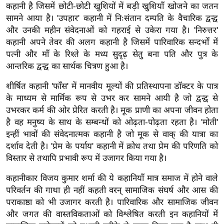
कहानी है जिसमें छोटी-छोटी खुशियों में बड़ी खुशियाँ खोजने का जतन
र्ल्ड
सामने आया है। 'उपहार' कहानी में निःसंतान दम्पति के वैचारिक द्वन्द्व
न्यू
और उनकी महीन संवेदनाओं को गहराई से उकेरा गया है। 'निरुत्तर'
ज
कहानी अपने तेवर की अलग कहानी है जिसमें पारिवारिक सन्दर्भों में
ब्री
पत्नी और माँ के रिश्ते के मध्य सुदृढ़ सेतु बना पति और पुत्र के
फ
आन्तरिक द्वन्द्व का सार्थक चित्रण हुआ है।
म
शीर्षित कहानी 'फाँस' में मानवीय मूल्यों की प्रतिस्थापना डॉक्टर के पात्र
नो
के माध्यम से मार्मिक रूप से उभर कर सामने आयी है जो द्वन्द्व से
रं
उभरकर कर्म की ओर प्रेरित करती है। मूक प्राणी का अपना जीवन होता
ज
है वह मनुष्य के साथ के सम्बन्धों को ओढ़ता-पोढ़ता रहता है। 'मोती'
न
इन्हीं भावों की संवेदनात्मक कहानी है जो मूक से वाक् की यात्रा का
ज
दर्शाव देती है। 'प्रेम के पर्याय' कहानी में क्रोध तथा प्रेम की परिणति को
ग
विस्तार से तथापि प्रभावी रूप में उजागर किया गया है।
त
कहानीकार विजय कुमार शर्मा की ये कहानियाँ मात्र समाज में होने वाले
बॉ
परिवर्तन की गाथा ही नहीं कहती वरन् सामाजिक संघर्ष और आस की
ली
पराकाष्ठा को भी उजागर करती है। पारिवारिक और सामाजिक जीवन
वु
और जगत की वास्तविकताओं को विश्लेषित करती इन कहानियों में