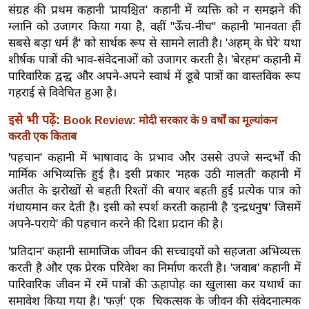
ख्सि
संग्रह की प्रथम कहानी 'प्रायश्चित' कहानी में व्यक्ति को न समझने की
य
ग्लानि को उजागर किया गया है, वहीं "ऊँच-नीच" कहानी 'मानवता ही
त
सबसे बड़ा धर्म है' को सार्थक रूप से सामने लाती है। 'अहम् के घेरे' यथा
शीर्षक पात्रों की भाव-संवेदनाओं को उजागर करती है। 'बेरहम' कहानी में
यं
पारिवारिक द्वन्द्व और अपने-अपने स्वार्थ में डूबे पात्रों का वास्तविक रूप
ग
गहराई से विवेचित हुआ है।
इं
डि
इसे भी पढ़ें:
Book Review: मोदी सरकार के 9 वर्षों का मूल्यांकन
या
करती एक किताब
सा
'पहचान' कहानी में भाषावाद के प्रभाव और उससे उपजे सन्दर्भों की
हि
मार्मिक अभिव्यक्ति हुई है। इसी प्रकार 'महक उठी मालती' कहानी में
अतीत के झरोखों से बहती रिश्तों की बयार बहती हुई प्रत्येक पात्र को
त्य
गंधायमान कर देती है। इसी को स्पर्श करती कहानी है 'इन्द्रधनुष' जिसमें
ज
अपने-पराये' की पहचान करने की दिशा प्रदान की है।
ग
त
'प्रतिदान' कहानी सामाजिक जीवन की सच्चाइयों को सहजता अभिव्यक्त
ऑ
करती है और एक प्रेरक परिवेश का निर्माण करती है। 'जवाब' कहानी में
टो
पारिवारिक जीवन में रमें पात्रों की ऊहापोह का खुलासा कर यथार्थ का
समावेश किया गया है। 'फर्ज़' एक चिकत्सक के जीवन की संवेदनात्मक
व