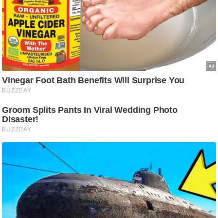
ट
ने
स
मं
त्रा
रि
ले
श
न
शि
प
रा
ज
नी
ति
वि
श्ले