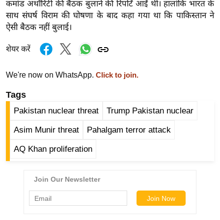
कमांड अथॉरिटी की बैठक बुलाने की रिपोर्टें आईं थीं। हालांकि भारत के
रा
साथ संघर्ष विराम की घोषणा के बाद कहा गया था कि पाकिस्तान ने
शि
ऐसी बैठक नहीं बुलाई।
फ
ल
शेयर करें
वि
शे
We're now on WhatsApp.
Click to join.
ष
Tags
वि
Pakistan nuclear threat
Trump Pakistan nuclear
श्ले
ष
Asim Munir threat
Pahalgam terror attack
ण
AQ Khan proliferation
ट्रें
डिं
ग
Q
u