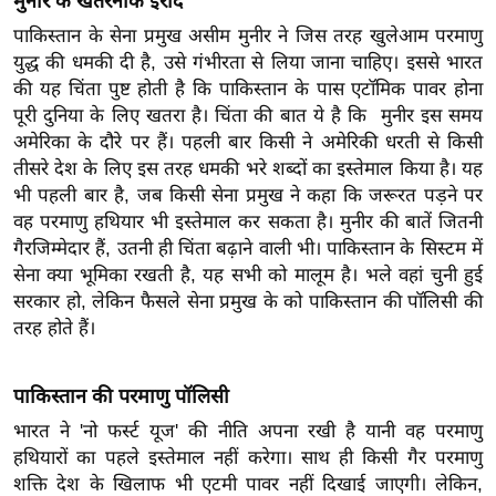
मुनीर के खतरनाक इरादे
र्ल्ड
पाकिस्तान के सेना प्रमुख असीम मुनीर ने जिस तरह खुलेआम परमाणु
न्यू
युद्ध की धमकी दी है, उसे गंभीरता से लिया जाना चाहिए। इससे भारत
ज
की यह चिंता पुष्ट होती है कि पाकिस्तान के पास एटॉमिक पावर होना
ब्री
पूरी दुनिया के लिए खतरा है। चिंता की बात ये है कि मुनीर इस समय
फ
अमेरिका के दौरे पर हैं। पहली बार किसी ने अमेरिकी धरती से किसी
तीसरे देश के लिए इस तरह धमकी भरे शब्दों का इस्तेमाल किया है। यह
म
भी पहली बार है, जब किसी सेना प्रमुख ने कहा कि जरूरत पड़ने पर
नो
वह परमाणु हथियार भी इस्तेमाल कर सकता है। मुनीर की बातें जितनी
रं
गैरजिम्मेदार हैं, उतनी ही चिंता बढ़ाने वाली भी। पाकिस्तान के सिस्टम में
ज
सेना क्या भूमिका रखती है, यह सभी को मालूम है। भले वहां चुनी हुई
न
सरकार हो, लेकिन फैसले सेना प्रमुख के को पाकिस्तान की पॉलिसी की
ज
तरह होते हैं।
ग
त
पाकिस्तान की परमाणु पॉलिसी
बॉ
भारत ने 'नो फर्स्ट यूज' की नीति अपना रखी है यानी वह परमाणु
ली
हथियारों का पहले इस्तेमाल नहीं करेगा। साथ ही किसी गैर परमाणु
वु
शक्ति देश के खिलाफ भी एटमी पावर नहीं दिखाई जाएगी। लेकिन,