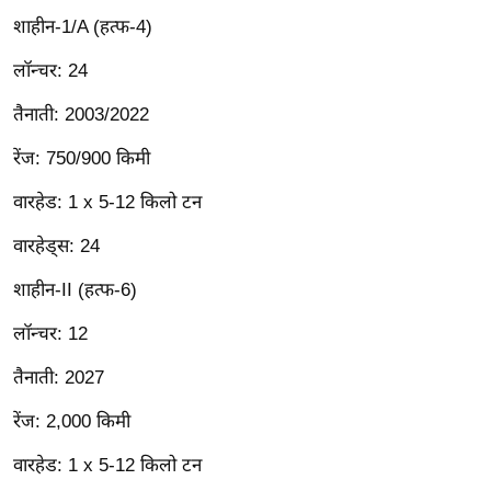
ष
शाहीन-1/A (हत्फ-4)
ण
लॉन्चर: 24
स
म
तैनाती: 2003/2022
सा
म
रेंज: 750/900 किमी
यि
वारहेड: 1 x 5-12 किलो टन
क
वारहेड्स: 24
मा
तृ
शाहीन-II (हत्फ-6)
भू
लॉन्चर: 12
मि
स्तं
तैनाती: 2027
भ
रेंज: 2,000 किमी
ए
म
वारहेड: 1 x 5-12 किलो टन
.