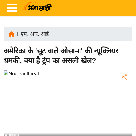
|
एम. आर. आई
|
ता
अमेरिका के 'सूट वाले ओसामा' की न्यूक्लियर
ज़ा
ख
धमकी, क्या है ट्रंप का असली खेल?
ब
र
रा
ष्ट्री
य
अं
त
र्रा
ष्ट्री
AI Image