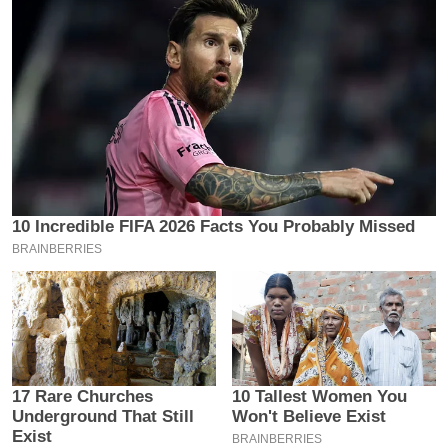
इ
म
ई
-
पे
प
र
मि
सा
ल
बे
मि
सा
ल
श