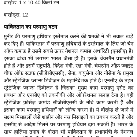
ति
वारहेड: 1 x 10-40 किलो टन
ष
वारहेड्स: 12
प्र
पाकिस्तान का परमाणु बटन
भु
म
मुनीर की परमाणु हथियार इस्तेमाल करने की धमकी ने भी सवाल खड़े
हि
कर दिए हैं। पाकिस्तान में परमाणु हथियारों के इस्तेमाल के लिए जो चेन
मा
ऑफ़ कमांड है उसमें सबसे ऊपर नेशनल कमांड अथॉरिटी (एनसीए) है।
इसका ढांचा भी लगभग भारत जैसा ही है। इसके चेयरमैन प्रधानमंत्री
/
होते हैं और इसमें राष्ट्रपति, विदेश मंत्री, रक्षा मंत्री, चेयरमैन ऑफ़ ज्वाइंट
ध
चीफ़ ऑफ़ स्टाफ़ (सीजेसीएससी), सेना, वायुसेना और नौसेना के प्रमुख
र्म
और स्ट्रेटेजिक प्लान्स डिवीज़न के महानिदेशक होते हैं। एनसीए के तहत
स्थ
स्ट्रेटेजिक प्लान्स डिवीज़न है जिसका मुख्य काम परमाणु एसेट का
ल
प्रबंधन और एनसीए को तकनीकी और ऑपरेशनल सलाह देना है। वही
व्र
स्ट्रेटेजिक फ़ोर्सेज़ कमांड सीजेसीएससी के नीचे काम करती है और
त
इसका काम परमाणु हथियारों को लॉन्च करना है। ये वॉरहेड ले जाने में
त्यो
सक्षम मिसाइलों जैसे शाहीन और नस्र मिसाइलों का प्रबंधन करती है और
हा
एनसीए से आदेश मिलने पर परमाणु हथियार दाग सकती है। भारत के
साथ हालिया तनाव के दौरान भी पाकिस्तान के प्रधानमंत्री के नेशनल
र