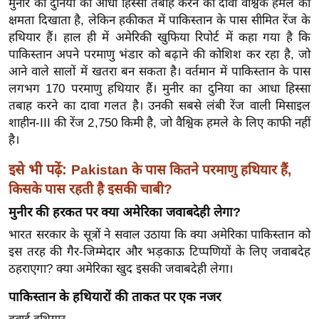
मुनीर का दुनिया का आधा हिस्सा तबाह करने का दावा वैश्विक हमले की
g
क्षमता दिखाता है, लेकिन हकीकत में पाकिस्तान के पास सीमित रेंज के
N
हथियार हैं। हाल ही में अमेरिकी खुफिया रिपोर्ट में कहा गया है कि
e
पाकिस्तान अपने परमाणु भंडार को बढ़ाने की कोशिश कर रहा है, जो
w
आने वाले सालों में खतरा बन सकता है। वर्तमान में पाकिस्तान के पास
s
लगभग 170 परमाणु हथियार हैं। मुनीर का दुनिया का आधा हिस्सा
ला
तबाह करने का दावा गलत है। उनकी सबसे लंबी रेंज वाली मिसाइल
इ
शाहीन-III की रेंज 2,750 किमी है, जो वैश्विक हमले के लिए काफी नहीं
फ
है।
स्टा
इसे भी पढ़ें:
Pakistan के पास कितने परमाणु हथियार हैं,
इ
किसके पास रहती है इसकी चाबी?
ल
मुनीर की हरकत पर क्या अमेरिका जवाबदेही लेगा?
टे
भारत सरकार के सूत्रों ने सवाल उठाया कि क्या अमेरिका पाकिस्तान को
क्नॉ
इस तरह की गैर-जिम्मेदार और भड़काऊ टिप्पणियों के लिए जवाबदेह
लॉ
ठहराएगा? क्या अमेरिका खुद इसकी जवाबदेही लेगा।
जी
ब्यू
पाकिस्तान के हथियारों की ताकत पर एक नजर
टी