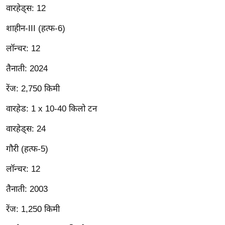
वारहेड्स: 12
आ
र
शाहीन-III (हत्फ-6)
.
लॉन्चर: 12
आ
ई
तैनाती: 2024
.
रेंज: 2,750 किमी
चा
य
वारहेड: 1 x 10-40 किलो टन
प
वारहेड्स: 24
र
स
गौरी (हत्फ-5)
मी
लॉन्चर: 12
क्षा
ध
तैनाती: 2003
र्म
रेंज: 1,250 किमी
ज्यो