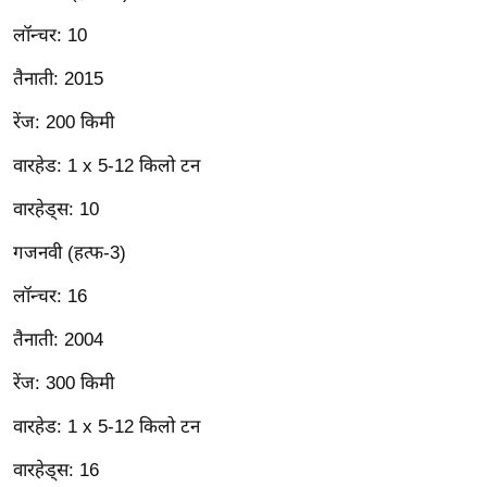
ट
ने
लॉन्चर: 10
स
तैनाती: 2015
मं
त्रा
रेंज: 200 किमी
रि
वारहेड: 1 x 5-12 किलो टन
ले
श
वारहेड्स: 10
न
गजनवी (हत्फ-3)
शि
प
लॉन्चर: 16
रा
तैनाती: 2004
ज
नी
रेंज: 300 किमी
ति
वारहेड: 1 x 5-12 किलो टन
वि
श्ले
वारहेड्स: 16