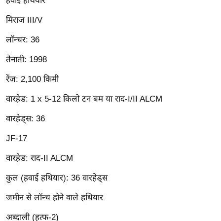
हवाई हथियार
/
मिराज III/V
फै
श
लॉन्चर: 36
न
तैनाती: 1998
घ
रे
रेंज: 2,100 किमी
लू
वारहेड: 1 x 5-12 किलो टन बम या राद-I/II ALCM
नु
स्खे
वारहेड्स: 36
प
JF-17
र्य
ट
वारहेड: राद-II ALCM
न
कुल (हवाई हथियार): 36 वारहेड्स
स्थ
ल
जमीन से लॉन्च होने वाले हथियार
फि
अब्दाली (हत्फ-2)