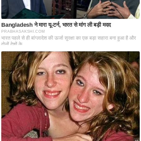
ट
ने
स
मं
त्रा
रि
ले
श
न
शि
प
रा
ज
नी
ति
वि
श्ले