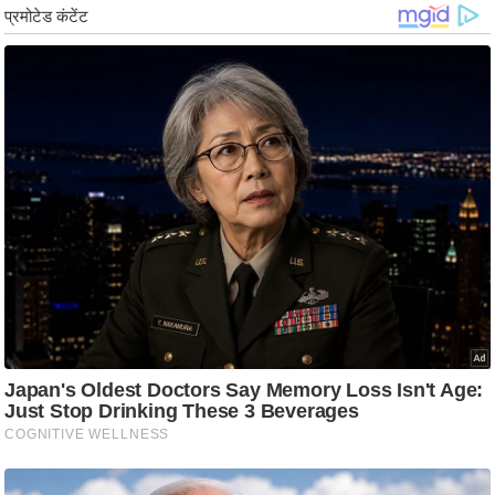
र्ल्ड
न्यू
ज
ब्री
फ
म
नो
रं
ज
न
ज
ग
त
बॉ
ली
वु