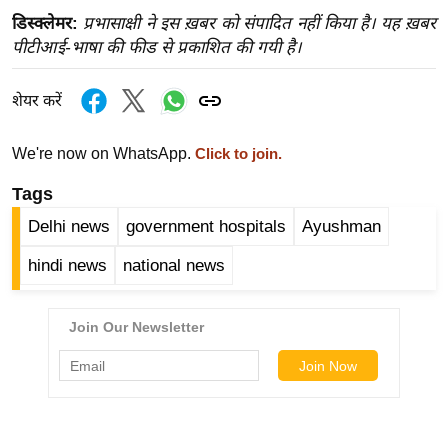
ख्सि
डिस्क्लेमर:
प्रभासाक्षी ने इस ख़बर को संपादित नहीं किया है। यह ख़बर
य
पीटीआई-भाषा की फीड से प्रकाशित की गयी है।
त
यं
शेयर करें
ग
इं
We're now on WhatsApp.
Click to join.
डि
Tags
या
सा
Delhi news
government hospitals
Ayushman
हि
hindi news
national news
त्य
ज
ग
त
ऑ
टो
व