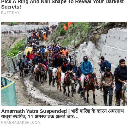
ति
ष
प्र
भु
म
हि
मा
/
ध
र्म
स्थ
ल
व्र
त
त्यो
हा
र