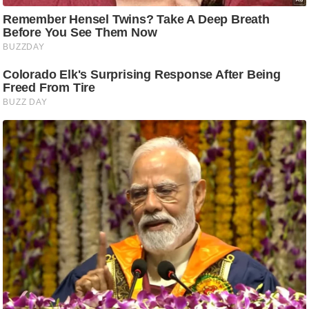
ष
ण
स
म
सा
म
यि
क
मा
तृ
भू
मि
स्तं
भ
ए
म
.