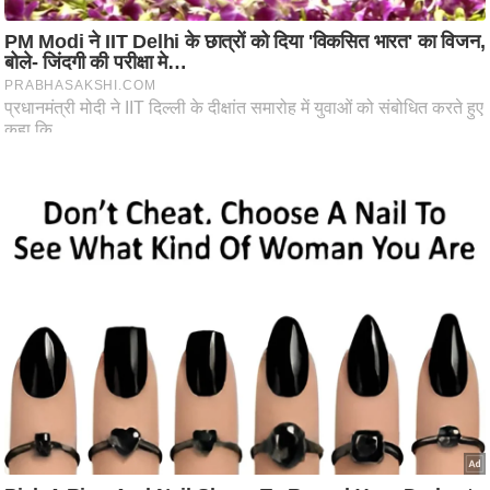
आ
र
.
आ
ई
.
चा
य
प
र
स
मी
क्षा
ध
र्म
ज्यो