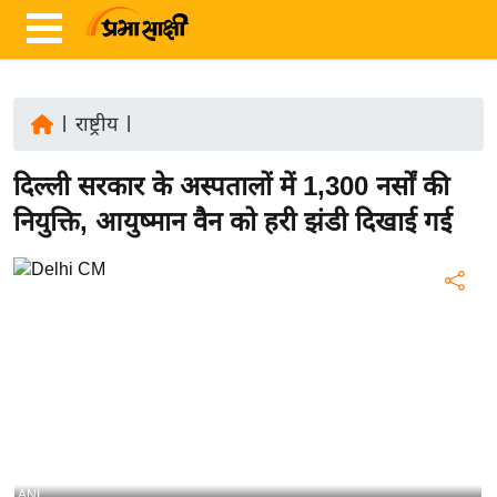
|
राष्ट्रीय
|
ता
दिल्ली सरकार के अस्पतालों में 1,300 नर्सों की
ज़ा
ख
नियुक्ति, आयुष्मान वैन को हरी झंडी दिखाई गई
ब
र
रा
ष्ट्री
य
अं
त
र्रा
ष्ट्री
ANI