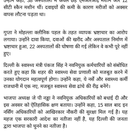
उन्होंने कहा, 38 अस्पतालों में केवल छह एमआरआई मशीन और 12
इ
सीटी स्कैन मशीन थीं। दवाइयों की कमी के कारण मरीजों को अक्सर
वापस लौटना पड़ता था।
म
ई
-
गुप्ता ने मोहल्ला क्लीनिक पहल के तहत व्यापक भ्रष्टाचार का आरोप
पे
लगाया। उन्होंने दावा किया, दवाओं की खरीद और अस्पताल निर्माण में
भ्रष्टाचार हुआ, 22 अस्पतालों की घोषणा की गई लेकिन वे कभी पूरे नहीं
प
हुए।
र
मि
दिल्ली के स्वास्थ्य मंत्री पंकज सिंह ने नवनियुक्त कर्मचारियों को संबोधित
सा
करते हुए कहा कि शहर की स्वास्थ्य सेवा प्रणाली को मजबूत करने में
ल
उनका योगदान महत्वपूर्ण होगा। उन्होंने कहा, ये नर्सें और स्वास्थ्य कर्मी
राजधानी में एक नए, मजबूत स्वास्थ्य सेवा ढांचे की रीढ़ बनेंगे।
बे
भाजपा अध्यक्ष जे पी नड्डा ने नवनियुक्त अधिकारियों को बधाई दी और
मि
इस अवसर को ऐतिहासिक क्षण बताया। उन्होंने कहा, 15 साल बाद इन
सा
नर्सिंग अधिकारियों को आखिरकार नौकरी की सुरक्षा मिल गई है। यह
ल
महज एक सरकारी आदेश का नतीजा नहीं है, यह दिल्ली की जनता
श
द्वारा भाजपा को चुनने का नतीजा है।