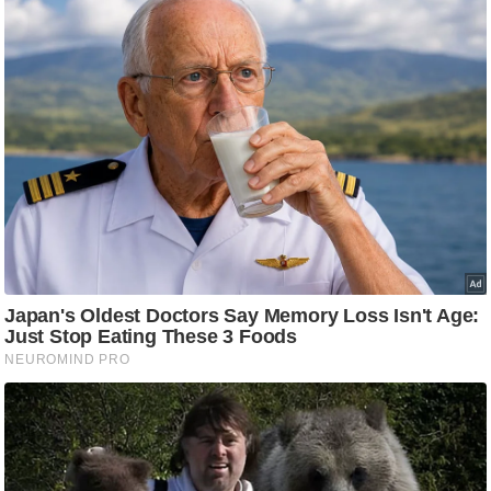
ड
हॉ
ली
वु
ड
फि
ल्म
स
मी
क्षा
B
r
e
a
k
i
n