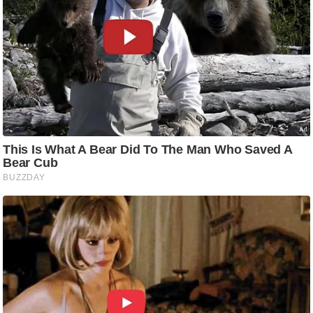
g
N
e
w
s
ला
इ
फ
स्टा
इ
ल
टे
क्नॉ
लॉ
जी
ब्यू
टी