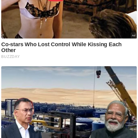
/
फै
श
न
घ
रे
लू
नु
स्खे
प
र्य
ट
न
स्थ
ल
फि