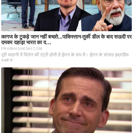
ट
ने
स
मं
त्रा
रि
ले
श
न
शि
प
रा
ज
नी
ति
वि
श्ले