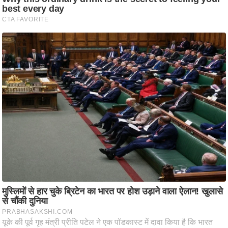
आ
र
.
आ
ई
.
चा
य
प
र
स
मी
क्षा
ध
र्म
ज्यो