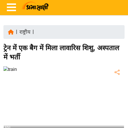
|
राष्ट्रीय
|
ता
ट्रेन में एक बैग में मिला लावारिस शिशु, अस्पताल
ज़ा
ख
में भर्ती
ब
र
रा
ष्ट्री
य
अं
त
र्रा
ष्ट्री
ANI