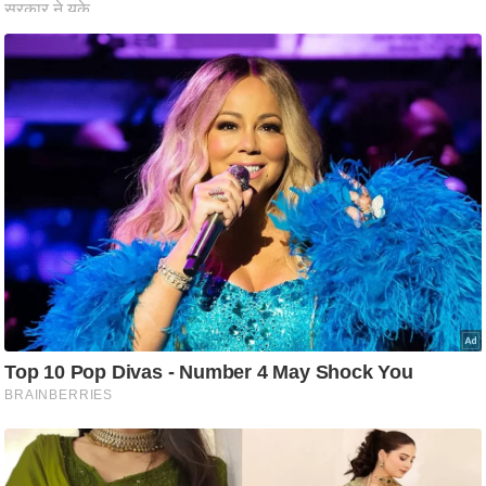
ति
ष
प्र
भु
म
हि
मा
/
ध
र्म
स्थ
ल
व्र
त
त्यो
हा
र