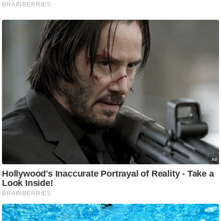
ड
हॉ
ली
वु
ड
फि
ल्म
स
मी
क्षा
B
r
e
a
k
i
n