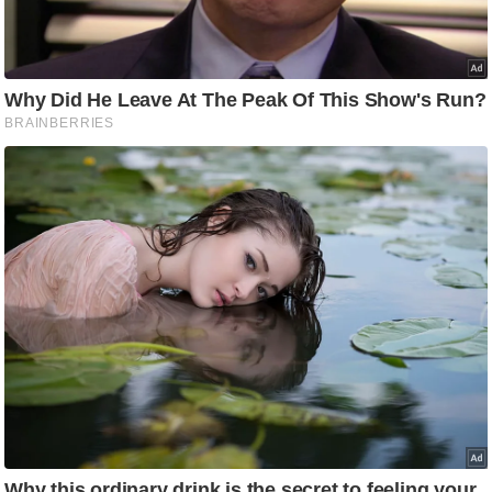
ष
ण
स
म
सा
म
यि
क
मा
तृ
भू
मि
स्तं
भ
ए
म
.