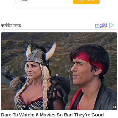
र्ल्ड
न्यू
ज
ब्री
फ
म
नो
रं
ज
न
ज
ग
त
बॉ
ली
वु