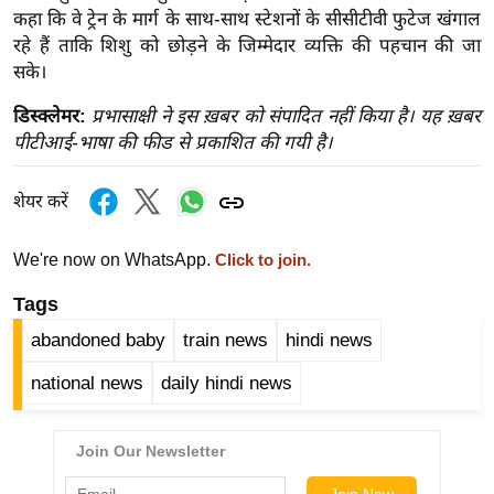
ख्सि
कहा कि वे ट्रेन के मार्ग के साथ-साथ स्टेशनों के सीसीटीवी फुटेज खंगाल
य
रहे हैं ताकि शिशु को छोड़ने के जिम्मेदार व्यक्ति की पहचान की जा
त
सके।
यं
डिस्क्लेमर:
प्रभासाक्षी ने इस ख़बर को संपादित नहीं किया है। यह ख़बर
ग
पीटीआई-भाषा की फीड से प्रकाशित की गयी है।
इं
डि
शेयर करें
या
सा
We're now on WhatsApp.
Click to join.
हि
Tags
त्य
ज
abandoned baby
train news
hindi news
ग
national news
daily hindi news
त
ऑ
टो
व