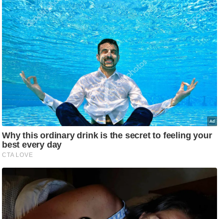
g
N
e
w
s
ला
इ
फ
स्टा
इ
ल
टे
क्नॉ
लॉ
जी
ब्यू
टी