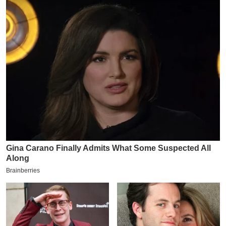
य
ब
ज
ट
खे
ल
क्रि
के
ट
I
P
L
2
0
2
6
क्रा