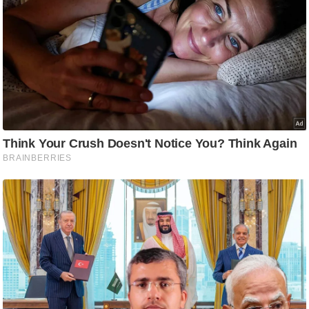
/
फै
श
न
घ
रे
लू
नु
स्खे
प
र्य
ट
न
स्थ
ल
फि