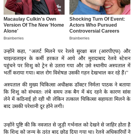
इ
म
ई
-
पे
प
उन्होंने कहा, ‘‘अलर्ट मिलने पर रेलवे सुरक्षा बल (आरपीएफ) और
र
चाइल्डलाइन के कर्मी हरकत में आये और मुरादाबाद रेलवे स्टेशन
मि
पहुंचने पर शिशु को ट्रेन से उतारा गया और उसे स्थानीय अस्पताल में
सा
भर्ती कराया गया। बाल रोग विशेषज्ञ उसकी गहन देखभाल कर रहे हैं।’’
ल
अस्पताल की मुख्य चिकित्सा अधीक्षक डॉक्टर निर्मला पाठक ने बताया
कि शिशु को संभवतः लंबे समय तक बैग में बंद रहने के कारण सांस
बे
लेने में कठिनाई हो रही थी लेकिन तत्काल चिकित्सा सहायता मिलने के
मि
बाद उसकी परेशानी दूर होने लगी।
सा
ल
उन्होंने पुष्टि की कि नवजात से जुड़ी गर्भनाल को देखने से जाहिर होता है
श
कि शिशु को जन्म के तुरंत बाद छोड़ दिया गया था। रेलवे अधिकारियों ने