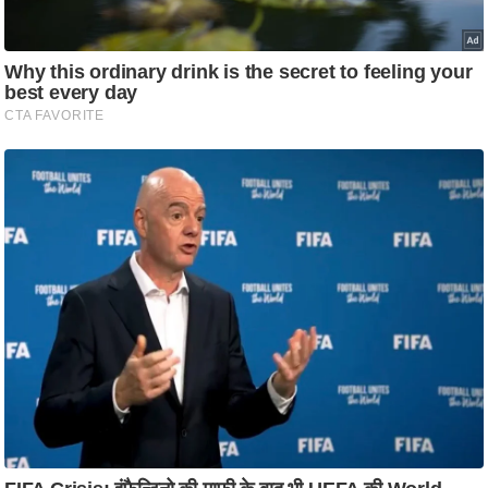
ष
ण
स
म
सा
म
यि
क
मा
तृ
भू
मि
स्तं
भ
ए
म
.