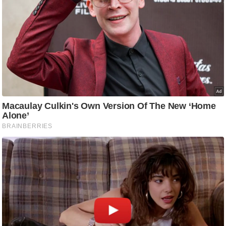
/
फै
श
न
घ
रे
लू
नु
स्खे
प
र्य
ट
न
स्थ
ल
फि