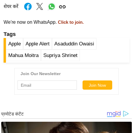
ड
शेयर करें
हॉ
ली
We're now on WhatsApp.
Click to join.
वु
ड
Tags
फि
Apple
Apple Alert
Asaduddin Owaisi
ल्म
Mahua Moitra
Supriya Shrinet
स
मी
क्षा
B
r
e
a
k
i
n