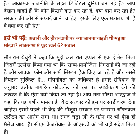
है? आक्रामक राजनीति के तहत डिजिटल दुनिया बना रहे हैं? आप
र्ल्ड
देखना चाहते हैं कि कौन किससे बात कर रहा है, क्या बात कर रहा है?
न्यू
सरकार की ओर से सफाई आनी चाहिए, इसके लिए एक मंत्रालय भी है
ज
वे क्या कर रही है?"
ब्री
इसे भी पढ़ें:
अडानी और हीरानंदानी पर क्या जानना चाहती थी महुआ
फ
मोइत्रा? लोकसभा में पूछ डाले 62 सवाल
म
नो
सीताराम येचुरी ने कहा कि मुझे कल रात एप्पल से एक ई-मेल मिला
रं
जिसमें उल्लेख किया गया था कि 'राज्य-प्रायोजित' निगरानी की जा रही
है और आपका फोन और सभी सिस्टम हैक किए जा रहे हैं और इससे
ज
निपटना मुश्किल है... गोपनीयता का अधिकार है हमारे संविधान के
न
अनुसार प्रत्येक नागरिक को...केंद्र को इस पर स्पष्टीकरण देने की
ज
जरूरत है कि ऐसा क्यों किया जा रहा है। आप नेता सौरभ भारद्वाज ने
ग
कहा कि यह गंभीर मामला है। केंद्र सरकार को इस पर स्पष्टीकरण देना
त
चाहिए। इससे पहले भी केंद्र की मौजूदा सरकार पर पेगासस सॉफ्टवेयर
बॉ
खरीदने का आरोप लगा था। राघव चड्ढा जी के फोन पर भी ऐसा ही
ली
मैसेज आया है। सीएम केजरीवाल के ओएसडी को भी यही संदेश मिला
वु
है।