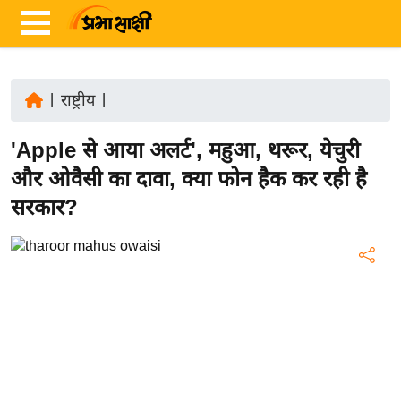
|
राष्ट्रीय
|
ता
'Apple से आया अलर्ट', महुआ, थरूर, येचुरी
ज़ा
ख
और ओवैसी का दावा, क्या फोन हैक कर रही है
ब
सरकार?
र
रा
ष्ट्री
य
अं
त
र्रा
ष्ट्री