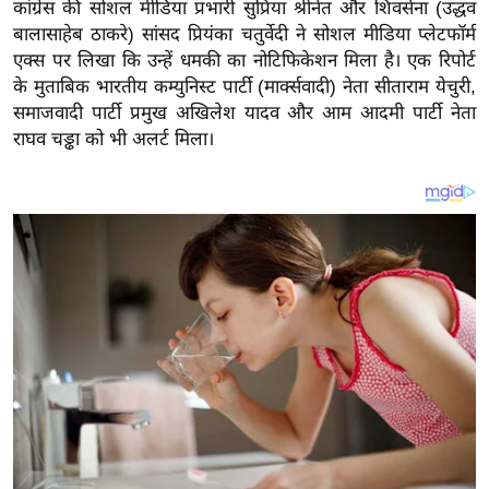
य
कांग्रेस की सोशल मीडिया प्रभारी सुप्रिया श्रीनेत और शिवसेना (उद्धव
बालासाहेब ठाकरे) सांसद प्रियंका चतुर्वेदी ने सोशल मीडिया प्लेटफॉर्म
ब
एक्स पर लिखा कि उन्हें धमकी का नोटिफिकेशन मिला है। एक रिपोर्ट
ज
के मुताबिक भारतीय कम्युनिस्ट पार्टी (मार्क्सवादी) नेता सीताराम येचुरी,
ट
समाजवादी पार्टी प्रमुख अखिलेश यादव और आम आदमी पार्टी नेता
खे
राघव चड्ढा को भी अलर्ट मिला।
ल
क्रि
के
ट
I
P
L
2
0
2
6
क्रा