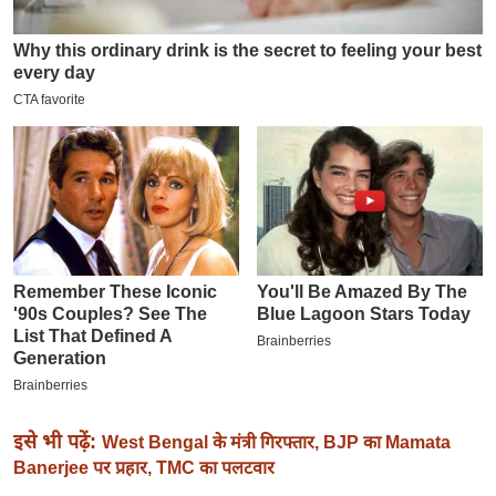
इ
म
ई
-
पे
प
र
मि
सा
ल
बे
मि
सा
ल
इसे भी पढ़ें:
West Bengal के मंत्री गिरफ्तार, BJP का Mamata
Banerjee पर प्रहार, TMC का पलटवार
श