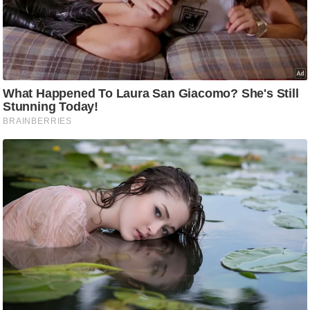
ट
ने
स
मं
त्रा
रि
ले
श
न
शि
प
रा
ज
नी
ति
वि
श्ले