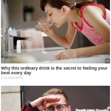
g
N
e
w
s
ला
इ
फ
स्टा
इ
ल
टे
क्नॉ
लॉ
जी
ब्यू
टी