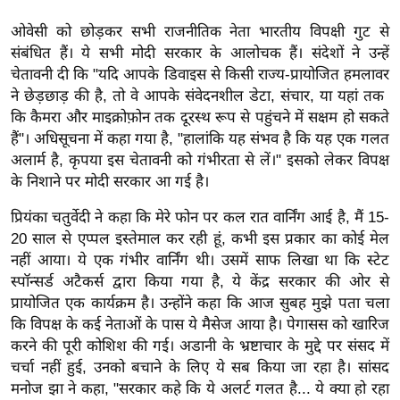
ख्सि
य
ओवेसी को छोड़कर सभी राजनीतिक नेता भारतीय विपक्षी गुट से
त
संबंधित हैं। ये सभी मोदी सरकार के आलोचक हैं। संदेशों ने उन्हें
चेतावनी दी कि "यदि आपके डिवाइस से किसी राज्य-प्रायोजित हमलावर
यं
ने छेड़छाड़ की है, तो वे आपके संवेदनशील डेटा, संचार, या यहां तक ​​​​
ग
कि कैमरा और माइक्रोफ़ोन तक दूरस्थ रूप से पहुंचने में सक्षम हो सकते
इं
हैं"। अधिसूचना में कहा गया है, "हालांकि यह संभव है कि यह एक गलत
डि
अलार्म है, कृपया इस चेतावनी को गंभीरता से लें।" इसको लेकर विपक्ष
या
के निशाने पर मोदी सरकार आ गई है।
सा
प्रियंका चतुर्वेदी ने कहा कि मेरे फोन पर कल रात वार्निंग आई है, मैं 15-
हि
20 साल से एप्पल इस्तेमाल कर रही हूं, कभी इस प्रकार का कोई मेल
त्य
नहीं आया। ये एक गंभीर वार्निंग थी। उसमें साफ लिखा था कि स्टेट
ज
स्पॉन्सर्ड अटैकर्स द्वारा किया गया है, ये केंद्र सरकार की ओर से
ग
प्रायोजित एक कार्यक्रम है। उन्होंने कहा कि आज सुबह मुझे पता चला
त
कि विपक्ष के कई नेताओं के पास ये मैसेज आया है। पेगासस को खारिज
ऑ
करने की पूरी कोशिश की गई। अडानी के भ्रष्टाचार के मुद्दे पर संसद में
चर्चा नहीं हुई, उनको बचाने के लिए ये सब किया जा रहा है। सांसद
टो
मनोज झा ने कहा, "सरकार कहे कि ये अलर्ट गलत है... ये क्या हो रहा
व