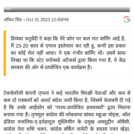
य
ANI
बि
अंकित सिंह
। Oct 31 2023 12:45PM
ज़
ने
प्रियंका चतुर्वेदी ने कहा कि मेरे फोन पर कल रात वार्निंग आई है,
स
मैं 15-20 साल से एप्पल इस्तेमाल कर रही हूं, कभी इस प्रकार
उ
का कोई मेल नहीं आया। ये एक गंभीर वार्निंग थी। उसमें साफ
द्यो
लिखा था कि स्टेट स्पॉन्सर्ड अटैकर्स द्वारा किया गया है, ये केंद्र
ग
सरकार की ओर से प्रायोजित एक कार्यक्रम है।
ज
ग
त
टेक्नोलॉजी कंपनी एप्पल ने कई भारतीय विपक्षी नेताओं और कम से
वि
कम दो पत्रकारों को अलर्ट संदेश जारी किया है, जिसमें चेतावनी दी गई
शे
है कि उनके आईफ़ोन को "राज्य-प्रायोजित हमलावरों" द्वारा निशाना
ष
बनाया गया है। तृणमूल कांग्रेस की लोकसभा सांसद महुआ मोइत्रा, ऑल
ज्ञ
इंडिया मजलिस-ए-इत्तेहादुल मुस्लिमीन के प्रमुख असदुद्दीन ओवैसी,
रा
कांग्रेस नेता शशि थरूर, कांग्रेस वर्किंग कमेटी के सदस्य पवन खेड़ा,