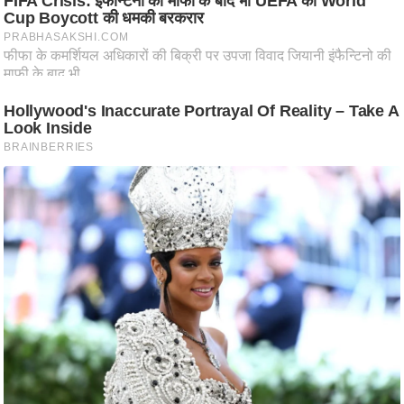
आ
र
.
आ
ई
.
चा
य
प
र
स
मी
क्षा
ध
र्म
ज्यो