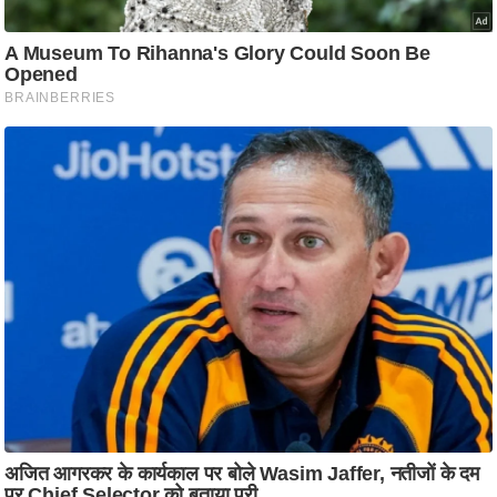
ति
ष
प्र
भु
म
हि
मा
/
ध
र्म
स्थ
ल
व्र
त
त्यो
हा
र