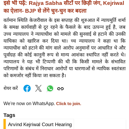
इसे भी पढ़ें:
Rajya Sabha सीटों पर छिड़ी जंग, Kejriwal
र्ल्ड
का ऐलान- BJP से लेंगे चुन-चुन कर बदला
न्यू
वर्तमान स्थिति केजरीवाल के इस सप्ताह की शुरुआत में न्यायमूर्ति शर्मा
ज
के समक्ष कार्यवाही से दूर रहने के फैसले के बाद उत्पन्न हुई है, जब
ब्री
उच्च न्यायालय ने न्यायाधीश को मामले की सुनवाई से हटाने की उनकी
फ
याचिका को खारिज कर दिया था। च्च न्यायालय ने कहा था कि
म
न्यायाधीश को हटाने की मांग वाले आरोप अनुमानों पर आधारित थे और
नो
पूर्वाग्रह की कोई कानूनी रूप से मान्य आशंका स्थापित नहीं करते थे।
रं
न्यायालय ने यह भी टिप्पणी की थी कि किसी मामले के संभावित
ज
परिणामों के संबंध में निराधार आरोपों या धारणाओं से न्यायिक स्वतंत्रता
न
को कमजोर नहीं किया जा सकता है।
ज
शेयर करें
ग
त
We're now on WhatsApp.
Click to join.
बॉ
ली
Tags
वु
Arvind Kejriwal Court Hearing