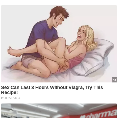
आ
र
.
आ
ई
.
चा
य
प
र
स
मी
क्षा
ध
र्म
ज्यो