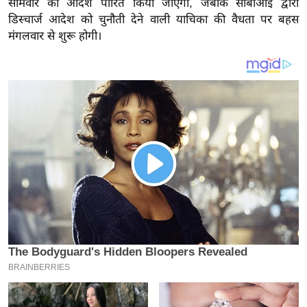
सोमवार को आदेश पारित किया जाएगा, जबकि सीबीआई द्वारा
य
डिस्चार्ज आदेश को चुनौती देने वाली याचिका की वैधता पर बहस
ब
मंगलवार से शुरू होगी।
ज
ट
खे
ल
क्रि
के
ट
I
P
L
2
0
2
6
क्रा