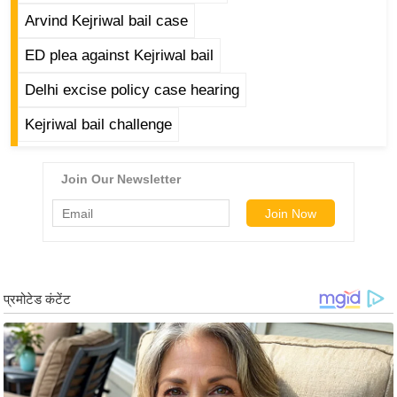
ड
Arvind Kejriwal bail case
हॉ
ली
ED plea against Kejriwal bail
वु
Delhi excise policy case hearing
ड
फि
Kejriwal bail challenge
ल्म
स
मी
क्षा
B
r
e
a
k
i
n