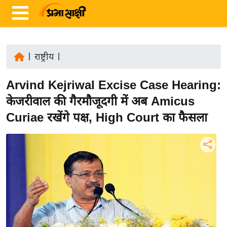
|
राष्ट्रीय
|
ता
Arvind Kejriwal Excise Case Hearing:
ज़ा
ख
केजरीवाल की गैरमौजूदगी में अब Amicus
ब
Curiae रखेंगे पक्ष, High Court का फैसला
र
रा
ष्ट्री
य
अं
त
र्रा
ष्ट्री