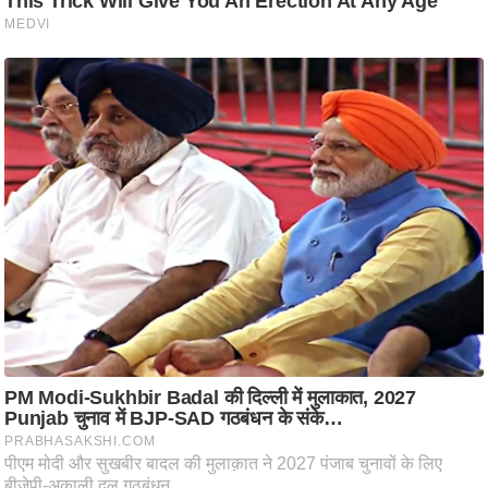
ष
ण
स
म
सा
म
यि
क
मा
तृ
भू
मि
स्तं
भ
ए
म
.