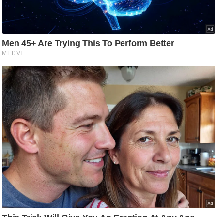
ट
ने
स
मं
त्रा
रि
ले
श
न
शि
प
रा
ज
नी
ति
वि
श्ले