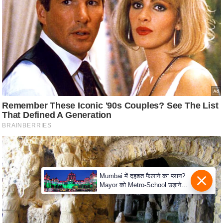
c
y
G
r
i
e
v
a
n
c
e
R
e
d
Mumbai में दहशत फैलाने का प्लान?
r
Mayor को Metro-School उड़ाने
की धमकी
e
s