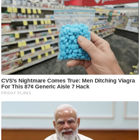
ति
ष
प्र
भु
म
हि
मा
/
ध
र्म
स्थ
ल
व्र
त
त्यो
हा
र