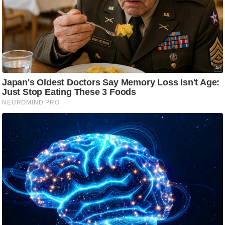
/
फै
श
न
घ
रे
लू
नु
स्खे
प
र्य
ट
न
स्थ
ल
फि