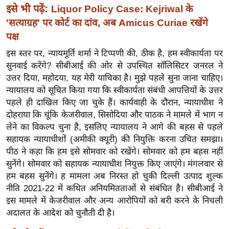
ख्सि
इसे भी पढ़ें:
Liquor Policy Case: Kejriwal के
य
'सत्याग्रह' पर कोर्ट का दांव, अब Amicus Curiae रखेंगे
त
पक्ष
यं
इस स्तर पर, न्यायमूर्ति शर्मा ने टिप्पणी की, ठीक है, हम स्वीकार्यता पर
ग
सुनवाई करेंगे? सीबीआई की ओर से उपस्थित सॉलिसिटर जनरल ने
इं
उत्तर दिया, महोदया, यह मेरी याचिका है। मुझे पहले सुना जाना चाहिए।
डि
न्यायालय को सूचित किया गया कि स्वीकार्यता संबंधी आपत्तियों के उत्तर
या
पहले ही दाखिल किए जा चुके हैं। कार्यवाही के दौरान, न्यायाधीश ने
दोहराया कि चूंकि केजरीवाल, सिसोदिया और पाठक ने मामले में भाग न
सा
लेने का विकल्प चुना है, इसलिए न्यायालय ने आगे की बहस से पहले
हि
सहायक न्यायाधीशों (अमीकी क्यूरी) की नियुक्ति करना उचित समझा।
त्य
पीठ ने कहा कि हम इसे सोमवार को रखेंगे। सोमवार को हम बहस नहीं
ज
सुनेंगे। सोमवार को सहायक न्यायाधीश नियुक्त किए जाएंगे। मंगलवार से
ग
हम बहस सुनेंगे। ह मामला अब निरस्त हो चुकी दिल्ली उत्पाद शुल्क
त
नीति 2021-22 में कथित अनियमितताओं से संबंधित है। सीबीआई ने
ऑ
इस मामले में केजरीवाल और अन्य आरोपियों को बरी करने के निचली
टो
अदालत के आदेश को चुनौती दी है।
व