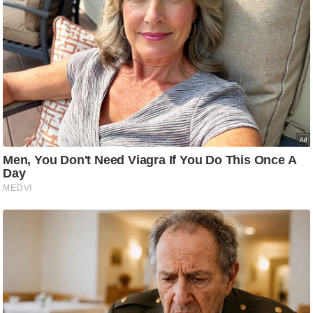
g
N
e
w
s
ला
इ
फ
स्टा
इ
ल
टे
क्नॉ
लॉ
जी
ब्यू
टी