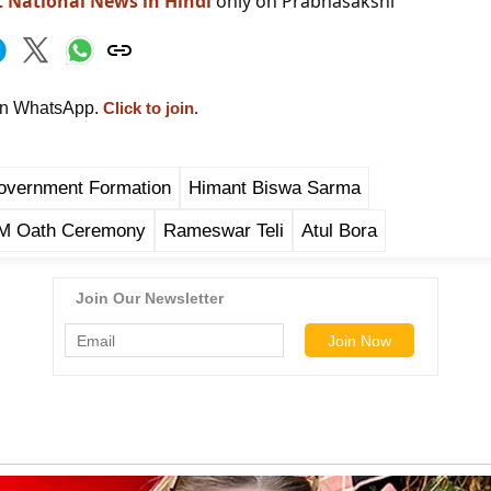
t National News in Hindi
only on Prabhasakshi
on WhatsApp.
Click to join.
vernment Formation
Himant Biswa Sarma
M Oath Ceremony
Rameswar Teli
Atul Bora