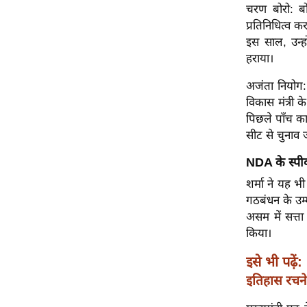
विश्लेषण
चरण बोरो: बो
प्रतिनिधित्व क
ट्रेंडिंग
इस साल, उन्हो
हराया।
Q
u
अजंता नियोग:
i
विकास मंत्री 
c
पिछले पाँच का
k
सीट से चुनाव ज
L
NDA के स्पी
i
n
शर्मा ने यह 
k
गठबंधन के उम्
s
असम में सत्ता 
किया।
विधानसभा
चुनाव
इसे भी पढ़ें:
फोटो
इतिहास रचने
वीडियो