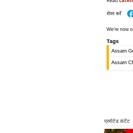
Read
Lates
Code Of Ethics
शेयर करें
RSS
Our Team
We're now 
Expert Panel
Tags
Loksabhachunav
Assam Go
Android App
Assam C