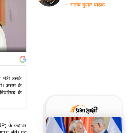
~ संतोष कुमार पाठक
 मंत्री उसके
गे। असम के
्रिपरिषद के
P) के कद्दावर
 शपथ लेंगे। यह