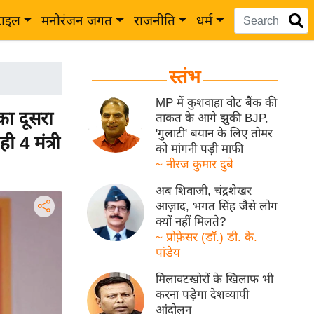
टाइल
मनोरंजन जगत
राजनीति
धर्म
स्तंभ
MP में कुशवाहा वोट बैंक की
ा दूसरा
ताकत के आगे झुकी BJP,
'गुलाटी' बयान के लिए तोमर
ी 4 मंत्री
को मांगनी पड़ी माफी
~ नीरज कुमार दुबे
अब शिवाजी, चंद्रशेखर
आज़ाद, भगत सिंह जैसे लोग
क्यों नहीं मिलते?
~ प्रोफ़ेसर (डॉ.) डी. के.
पांडेय
मिलावटखोरों के खिलाफ भी
करना पड़ेगा देशव्यापी
आंदोलन