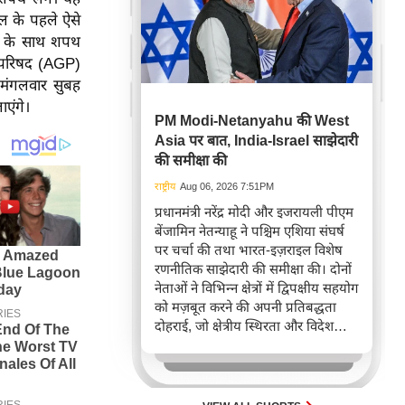
दल के पहले ऐसे
यों के साथ शपथ
गण परिषद (AGP)
य मंगलवार सुबह
एंगे।
PM Modi-Netanyahu की West
Asia पर बात, India-Israel साझेदारी
की समीक्षा की
राष्ट्रीय
Aug 06, 2026 7:51PM
प्रधानमंत्री नरेंद्र मोदी और इजरायली पीएम
बेंजामिन नेतन्याहू ने पश्चिम एशिया संघर्ष
पर चर्चा की तथा भारत-इज़राइल विशेष
रणनीतिक साझेदारी की समीक्षा की। दोनों
नेताओं ने विभिन्न क्षेत्रों में द्विपक्षीय सहयोग
को मज़बूत करने की अपनी प्रतिबद्धता
दोहराई, जो क्षेत्रीय स्थिरता और विदेश
नीति में भारत के बढ़ते महत्व को रेखांकित
करता है।