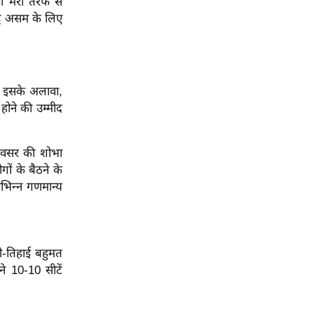
ो मेरी तरफ से
्ध असम के लिए
ंगे। इसके अलावा,
होने की उम्मीद
 अवसर की शोभा
गों के बैठने के
िभिन्न गणमान्य
दो-तिहाई बहुमत
 10-10 सीटें