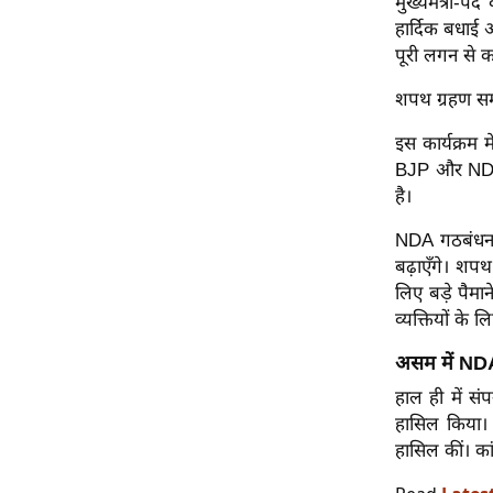
मुख्यमंत्री-
ऑडियो
हार्दिक बधाई
पूरी लगन से का
इंफ़ोग्राफ़िक
राज्यों से
शपथ ग्रहण समार
शहरों से
इस कार्यक्रम मे
वेब स्टोरी
BJP और NDA-शा
कार्टून
है।
Short
NDA गठबंधन स
Videos
बढ़ाएँगे। शपथ 
iOS App
लिए बड़े पैमा
व्यक्तियों के
About us
Contact Editor
असम में NDA
Advertise
हाल ही में सं
हासिल किया।
Privacy Policy
हासिल कीं। कां
Grievance
Redressal