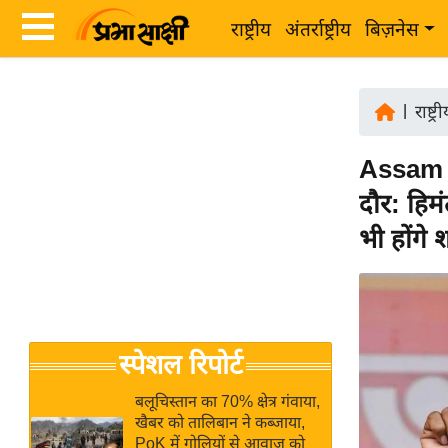
राष्ट्रीय
अंतर्राष्ट्रीय
बिज़नेस
Latest
ता
News
|
राष्ट्र
ज़ा
in
ख
Assam C
Hindi
ब
दौर: हिमं
र
Hindi
भी होंगे
राष्ट्रीय
News
अंतर्राष्ट्रीय
Live
बिज़नेस
उद्योग
Breaking
स्पेशल रिपोर्ट
जगत
News in
विशेषज्ञ
Hindi
बलूचिस्तान का 70% क्षेत्र गंवाया,
राय
खैबर को तालिबान ने कब्जाया,
PoK में गोलियों से आवाज को