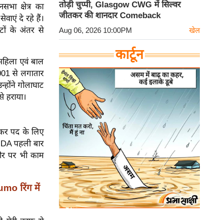
तोड़ी चुप्पी, Glasgow CWG में सिल्वर
भा क्षेत्र का
जीतकर की शानदार Comeback
ाएं दे रहे हैं।
टों के अंतर से
Aug 06, 2026 10:00PM
खेल
कार्टून
महिला एवं बाल
2001 से लगातार
्होंने गोलाघाट
से हराया।
ीकर पद के लिए
ं NDA पहली बार
े तौर पर भी काम
o रिंग में