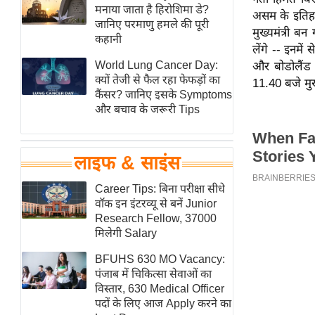
हॉलीवुड
मनाया जाता है हिरोशिमा डे?
असम के इतिहास
जानिए परमाणु हमले की पूरी
फिल्म समीक्षा
मुख्यमंत्री ब
कहानी
लेंगे -- इनमे
Breaking
World Lung Cancer Day:
और बोडोलैंड प
News
क्यों तेजी से फैल रहा फेफड़ों का
11.40 बजे मुख
लाइफस्टाइल
कैंसर? जानिए इसके Symptoms
और बचाव के जरूरी Tips
टेक्नॉलॉजी
ब्यूटी/फैशन
घरेलू नुस्खे
लाइफ & साइंस
पर्यटन स्थल
Career Tips: बिना परीक्षा सीधे
फिटनेस मंत्रा
वॉक इन इंटरव्यू से बनें Junior
Research Fellow, 37000
रिलेशनशिप
मिलेगी Salary
राजनीति
BFUHS 630 MO Vacancy:
विश्लेषण
पंजाब में चिकित्सा सेवाओं का
समसामयिक
विस्तार, 630 Medical Officer
पदों के लिए आज Apply करने का
मातृभूमि