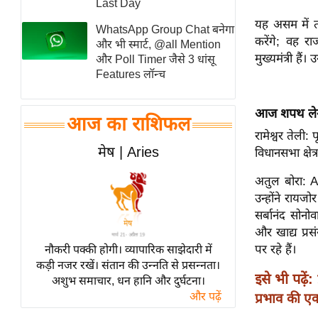
Last Day
स्तंभ
यह असम में त
WhatsApp Group Chat बनेगा
एम.
करेंगे; वह र
और भी स्मार्ट, @all Mention
मुख्यमंत्री हैं
आर.
और Poll Timer जैसे 3 धांसू
Features लॉन्च
आई.
चाय पर
आज शपथ लेने व
समीक्षा
आज का राशिफल
रामेश्वर तेली: 
धर्म
मेष | Aries
विधानसभा क्षेत
ज्योतिष
अतुल बोरा: AG
प्रभु
उन्होंने रायज
महिमा/
सर्बानंद सोनो
धर्मस्थल
और खाद्य प्रस
व्रत
पर रहे हैं।
नौकरी पक्की होगी। व्यापारिक साझेदारी में
त्योहार
कड़ी नजर रखें। संतान की उन्नति से प्रसन्नता।
इसे भी पढ़ें:
अशुभ समाचार, धन हानि और दुर्घटना।
राशिफल
और पढ़ें
प्रभाव की 
विशेष