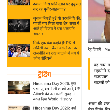
बजट
Hindi
दबाया, किस पाकिस्तान पर हुकूमत
खेल
News
कर रहे मुनीर-शहबाज?
क्रिकेट
जुबान बिगड़ी हुई थी उदयनिधि की,
Hindi
IPL
पहली बार मिला सवा शेर, सत्ता में
आते ही विजय ने धरा थलापति
Videos
2026
अवतार
क्राइम
ANI
सिर्फ एक बंदा काफ़ी है: PK से
ई-पेपर
ओवैसी तक...कैसे अकेले दम पर
रेनू तिवारी
। Ma
मिसाल बेमिसाल
राजनीति का रुख बदलने में लगे ये
'लोन वॉरियर्स'
शख्सियत
वह चार मं
यंग इंडिया
सहयोगी द
ट्रेंडिंग
साहित्य जगत
राज्यपाल 
सदस्यों क
ऑटो वर्ल्ड
Hiroshima Day 2026: एक
परमाणु बम ने ली लाखों जानें, US
न्यूज ब्रीफ
Attack की उस काली सुबह ने
मनोरंजन जगत
बदल दिया World History
असम की राजनी
बॉलीवुड
Hiroshima Day 2026: क्यों
नेता हिमंत बि