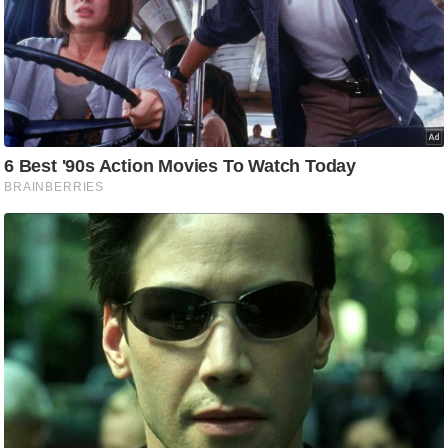
ट
ने
स
मं
त्रा
रि
ले
श
न
शि
प
रा
ज
नी
ति
वि
श्ले