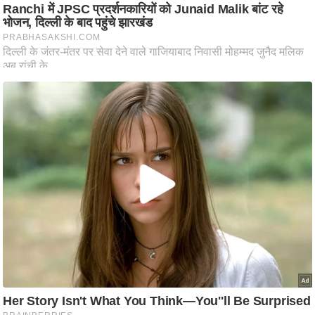
आ
र
.
आ
ई
.
चा
य
प
र
स
मी
क्षा
ध
र्म
ज्यो