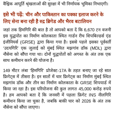
ख्सि
वैश्विक आपूर्ति श्रृंखलाओं की सुरक्षा में भी निर्णायक भूमिका निभाएगी।
य
इसे भी पढ़ें:
चीन और पाकिस्तान का पक्का इलाज करने के
त
लिए सेना बना रही है रुद्र ब्रिगेड और भैरव बटालियन
यं
ग
जहां तक हिमगिरि की बात है तो आपको बता दें कि 6,670 टन वजनी
इस युद्धपोत का निर्माण कोलकाता स्थित गार्डन रीच शिपबिल्डर्स एंड
इं
इंजीनियर्स (GRSE) द्वारा किया गया है। इससे पहले इसका पूर्ववर्ती
डि
‘उदयगिरि’ एक जुलाई को मुंबई स्थित मझगांव डॉक (MDL) द्वारा
या
नौसेना को सौंपा गया था। दोनों युद्धपोतों को अगस्त के अंत तक एक
सा
साथ कमीशन करने की योजना है।
हि
149 मीटर लंबा ‘हिमगिरि’ प्रोजेक्ट-17A के तहत बनाए जा रहे सात
त्य
फ्रिगेट्स में तीसरा है। इन सातों में चार फ्रिगेट्स का निर्माण मुंबई स्थित
ज
मझगांव डॉक और तीन का निर्माण कोलकाता के GRSE शिपयार्ड में
ग
किया जा रहा है। इस परियोजना की कुल लागत 45,000 करोड़ रुपये
त
है। हम आपको बता दें कि जनवरी में पहला फ्रिगेट INS नीलगिरि
ऑ
कमीशन किया जा चुका है, जबकि बाकी चार को 2026 के अंत तक
टो
नौसेना को सौंपा जाएगा।
व