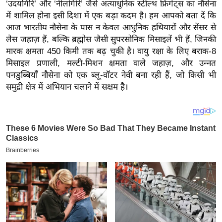
य
‘उदयगिरि’ और ‘नीलगिरि’ जैसे अत्याधुनिक स्टील्थ फ्रिगेट्स का नौसेना
में शामिल होना इसी दिशा में एक बड़ा कदम है। हम आपको बता दें कि
ब
आज भारतीय नौसेना के पास न केवल आधुनिक हथियारों और सेंसर से
ज
लैस जहाज़ हैं, बल्कि ब्रह्मोस जैसी सुपरसोनिक मिसाइलें भी हैं, जिनकी
ट
मारक क्षमता 450 किमी तक बढ़ चुकी है। वायु रक्षा के लिए बराक-8
खे
मिसाइल प्रणाली, मल्टी-मिशन क्षमता वाले जहाज़, और उन्नत
ल
पनडुब्बियाँ नौसेना को एक ब्लू-वॉटर नेवी बना रही हैं, जो किसी भी
समुद्री क्षेत्र में अभियान चलाने में सक्षम है।
क्रि
के
ट
I
P
L
2
0
2
6
क्रा