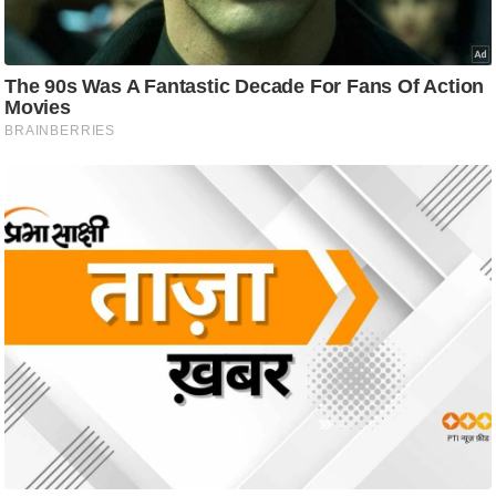
ष
ण
स
म
सा
म
यि
क
मा
तृ
भू
मि
स्तं
भ
ए
म
.