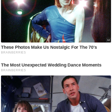
/
फै
श
न
घ
रे
लू
नु
स्खे
प
र्य
ट
न
स्थ
ल
फि