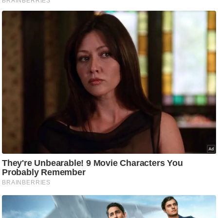
ति
ष
प्र
भु
म
हि
मा
/
ध
र्म
स्थ
ल
व्र
त
त्यो
हा
र