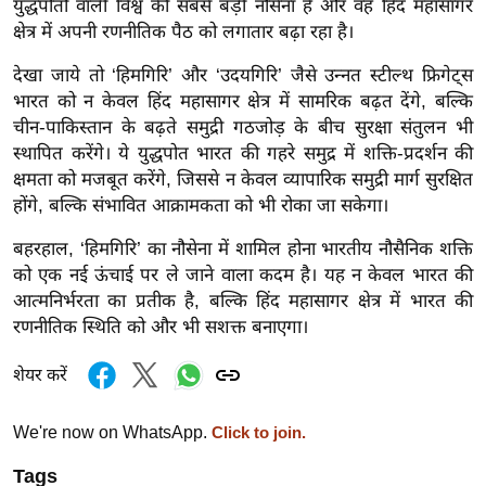
ड
युद्धपोतों वाली विश्व की सबसे बड़ी नौसेना है और वह हिंद महासागर
क्षेत्र में अपनी रणनीतिक पैठ को लगातार बढ़ा रहा है।
हॉ
ली
देखा जाये तो ‘हिमगिरि’ और ‘उदयगिरि’ जैसे उन्नत स्टील्थ फ्रिगेट्स
वु
भारत को न केवल हिंद महासागर क्षेत्र में सामरिक बढ़त देंगे, बल्कि
ड
चीन-पाकिस्तान के बढ़ते समुद्री गठजोड़ के बीच सुरक्षा संतुलन भी
फि
स्थापित करेंगे। ये युद्धपोत भारत की गहरे समुद्र में शक्ति-प्रदर्शन की
क्षमता को मजबूत करेंगे, जिससे न केवल व्यापारिक समुद्री मार्ग सुरक्षित
ल्म
होंगे, बल्कि संभावित आक्रामकता को भी रोका जा सकेगा।
स
मी
बहरहाल, ‘हिमगिरि’ का नौसेना में शामिल होना भारतीय नौसैनिक शक्ति
क्षा
को एक नई ऊंचाई पर ले जाने वाला कदम है। यह न केवल भारत की
B
आत्मनिर्भरता का प्रतीक है, बल्कि हिंद महासागर क्षेत्र में भारत की
r
रणनीतिक स्थिति को और भी सशक्त बनाएगा।
e
शेयर करें
a
k
We're now on WhatsApp.
Click to join.
i
n
Tags