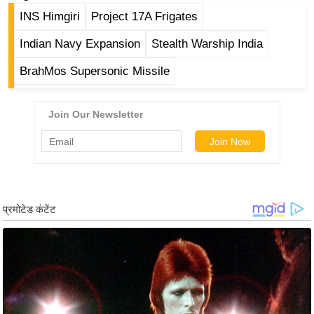
g
INS Himgiri
Project 17A Frigates
N
e
Indian Navy Expansion
Stealth Warship India
w
BrahMos Supersonic Missile
s
ला
इ
फ
स्टा
इ
ल
टे
क्नॉ
लॉ
जी
ब्यू
टी