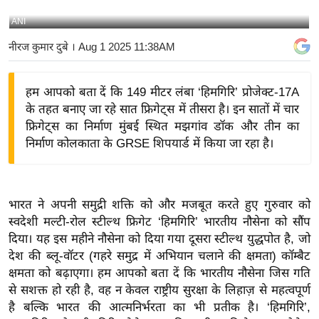
य
ANI
बि
नीरज कुमार दुबे
। Aug 1 2025 11:38AM
ज़
ने
हम आपको बता दें कि 149 मीटर लंबा ‘हिमगिरि’ प्रोजेक्ट-17A
स
के तहत बनाए जा रहे सात फ्रिगेट्स में तीसरा है। इन सातों में चार
उ
फ्रिगेट्स का निर्माण मुंबई स्थित मझगांव डॉक और तीन का
द्यो
निर्माण कोलकाता के GRSE शिपयार्ड में किया जा रहा है।
ग
ज
ग
भारत ने अपनी समुद्री शक्ति को और मजबूत करते हुए गुरुवार को
त
स्वदेशी मल्टी-रोल स्टील्थ फ्रिगेट ‘हिमगिरि’ भारतीय नौसेना को सौंप
वि
दिया। यह इस महीने नौसेना को दिया गया दूसरा स्टील्थ युद्धपोत है, जो
शे
देश की ब्लू-वॉटर (गहरे समुद्र में अभियान चलाने की क्षमता) कॉम्बैट
ष
क्षमता को बढ़ाएगा। हम आपको बता दें कि भारतीय नौसेना जिस गति
ज्ञ
से सशक्त हो रही है, वह न केवल राष्ट्रीय सुरक्षा के लिहाज़ से महत्वपूर्ण
रा
है बल्कि भारत की आत्मनिर्भरता का भी प्रतीक है। ‘हिमगिरि’,