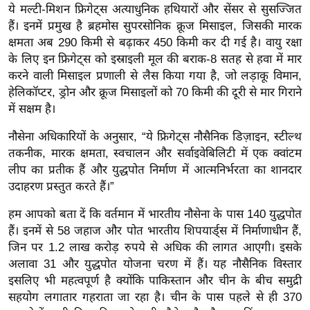
ये मल्टी-मिशन फ्रिगेट्स अत्याधुनिक हथियारों और सेंसर से सुसज्जित
र्ल्ड
हैं। इनमें प्रमुख है ब्रहमोस सुपरसोनिक क्रूज मिसाइल, जिसकी मारक
न्यू
क्षमता अब 290 किमी से बढ़ाकर 450 किमी कर दी गई है। वायु रक्षा
ज
के लिए इन फ्रिगेट्स को इस्राइली मूल की बराक-8 सतह से हवा में मार
ब्री
करने वाली मिसाइल प्रणाली से लैस किया गया है, जो लड़ाकू विमान,
फ
हेलिकॉप्टर, ड्रोन और क्रूज मिसाइलों को 70 किमी की दूरी से मार गिराने
म
में सक्षम है।
नो
नौसेना अधिकारियों के अनुसार, “ये फ्रिगेट्स नौसैनिक डिज़ाइन, स्टील्थ
रं
तकनीक, मारक क्षमता, स्वचालन और सर्वाइवेबिलिटी में एक क्वांटम
ज
लीप का प्रतीक हैं और युद्धपोत निर्माण में आत्मनिर्भरता का शानदार
न
उदाहरण प्रस्तुत करते हैं।”
ज
हम आपको बता दें कि वर्तमान में भारतीय नौसेना के पास 140 युद्धपोत
ग
हैं। इनमें से 58 जहाज और पोत भारतीय शिपयार्ड्स में निर्माणाधीन हैं,
त
जिन पर 1.2 लाख करोड़ रुपये से अधिक की लागत आएगी। इसके
बॉ
अलावा 31 और युद्धपोत योजना चरण में हैं। यह नौसैनिक विस्तार
ली
इसलिए भी महत्वपूर्ण है क्योंकि पाकिस्तान और चीन के बीच समुद्री
वु
सहयोग लगातार गहराता जा रहा है। चीन के पास पहले से ही 370