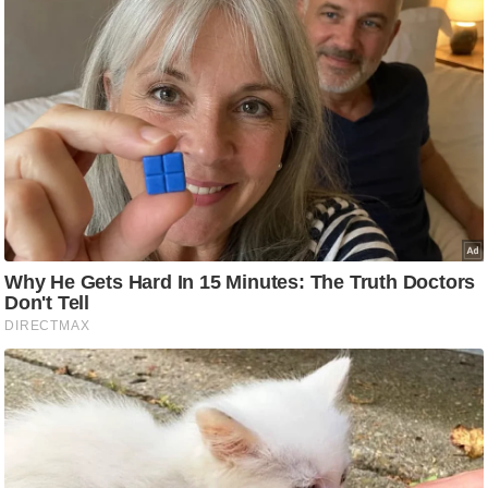
ति
ष
प्र
भु
म
हि
मा
/
ध
र्म
स्थ
ल
व्र
त
त्यो
हा
र