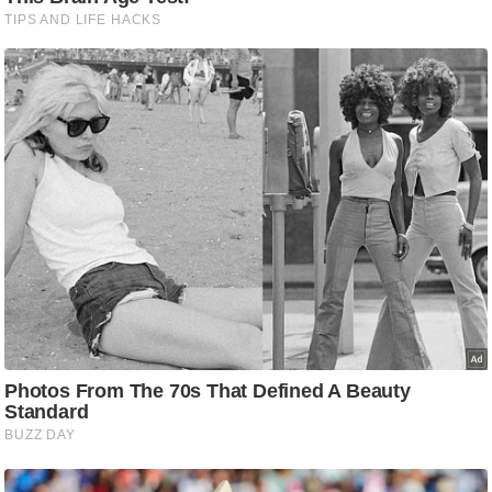
ष
ण
स
म
सा
म
यि
क
मा
तृ
भू
मि
स्तं
भ
ए
म
.