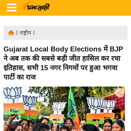
|
राष्ट्रीय
|
ता
Gujarat Local Body Elections में BJP
ज़ा
ख
ने अब तक की सबसे बड़ी जीत हासिल कर रचा
ब
इतिहास, सभी 15 नगर निगमों पर हुआ भगवा
र
पार्टी का राज
रा
ष्ट्री
य
अं
त
र्रा
ष्ट्री