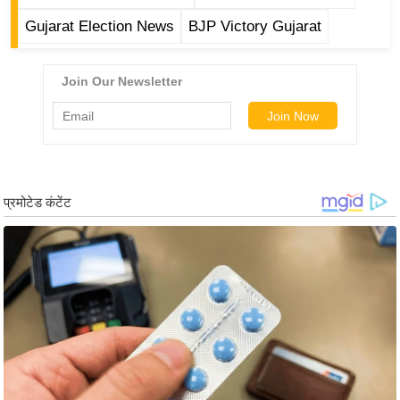
g
Gujarat Election News
BJP Victory Gujarat
N
e
w
s
ला
इ
फ
स्टा
इ
ल
टे
क्नॉ
लॉ
जी
ब्यू
टी