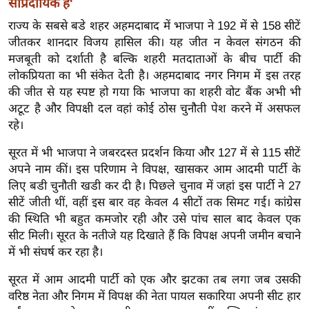
सांप्रदायिक है'
ख्सि
य
राज्य के सबसे बडे शहर अहमदाबाद में भाजपा ने 192 में से 158 सीटें
त
जीतकर शानदार विजय हासिल की। यह जीत न केवल संगठन की
मजबूती को दर्शाती है बल्कि शहरी मतदाताओं के बीच पार्टी की
यं
लोकप्रियता का भी संकेत देती है। अहमदाबाद नगर निगम में इस तरह
ग
की जीत से यह स्पष्ट हो गया कि भाजपा का शहरी वोट बैंक अभी भी
इं
अटूट है और विपक्षी दल वहां कोई ठोस चुनौती पेश करने में असफल
डि
रहे।
या
सूरत में भी भाजपा ने जबरदस्त प्रदर्शन किया और 127 में से 115 सीटें
सा
अपने नाम कीं। इस परिणाम ने विपक्ष, खासकर आम आदमी पार्टी के
हि
लिए बडी चुनौती खडी कर दी है। पिछले चुनाव में जहां इस पार्टी ने 27
त्य
सीटें जीती थीं, वहीं इस बार वह केवल 4 सीटों तक सिमट गई। कांग्रेस
ज
की स्थिति भी बहुत कमजोर रही और उसे पांच साल बाद केवल एक
ग
सीट मिली। सूरत के नतीजे यह दिखाते हैं कि विपक्ष अपनी जमीन बचाने
त
में भी संघर्ष कर रहा है।
ऑ
सूरत में आम आदमी पार्टी को एक और झटका तब लगा जब उसकी
टो
वरिष्ठ नेता और निगम में विपक्ष की नेता पायल सकारिया अपनी सीट हार
व