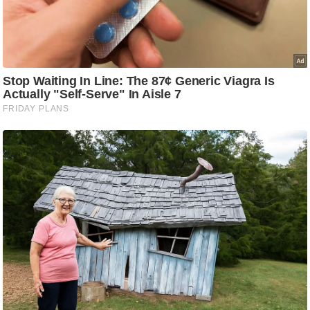
/
फै
श
न
घ
रे
लू
नु
स्खे
प
र्य
ट
न
स्थ
ल
फि