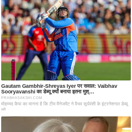
आ
र
.
आ
ई
.
चा
य
प
र
स
मी
क्षा
ध
र्म
ज्यो