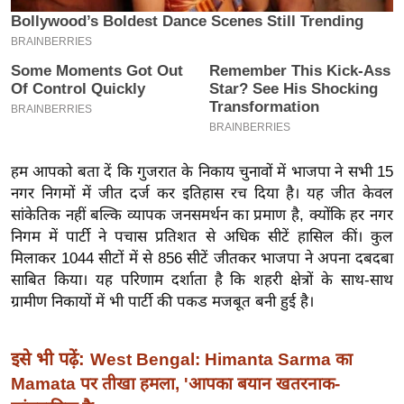
इ
म
ई
-
पे
प
र
हम आपको बता दें कि गुजरात के निकाय चुनावों में भाजपा ने सभी 15
नगर निगमों में जीत दर्ज कर इतिहास रच दिया है। यह जीत केवल
मि
सांकेतिक नहीं बल्कि व्यापक जनसमर्थन का प्रमाण है, क्योंकि हर नगर
सा
निगम में पार्टी ने पचास प्रतिशत से अधिक सीटें हासिल कीं। कुल
ल
मिलाकर 1044 सीटों में से 856 सीटें जीतकर भाजपा ने अपना दबदबा
साबित किया। यह परिणाम दर्शाता है कि शहरी क्षेत्रों के साथ-साथ
बे
ग्रामीण निकायों में भी पार्टी की पकड मजबूत बनी हुई है।
मि
सा
इसे भी पढ़ें:
West Bengal: Himanta Sarma का
ल
Mamata पर तीखा हमला, 'आपका बयान खतरनाक-
श