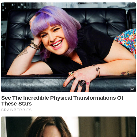
/
फै
श
न
घ
रे
लू
नु
स्खे
प
र्य
ट
न
स्थ
ल
फि