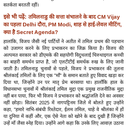
र्ल्ड
सतर्कता बरतती रहीं।
न्यू
इसे भी पढ़ें:
तमिलनाडु की सत्ता संभालने के बाद CM Vijay
ज
का पहला Delhi दौरा, PM Modi, शाह से हाई-लेवल मीटिंग,
ब्री
क्या है Secret Agenda?
फ
हालांकि, विजय जैसी नई पार्टियों ने अतीत में तमिल प्रथम की पहचान
म
को उजागर करने के लिए प्रभाकरन का जिक्र किया है। विजय की
नो
अल्पमत सरकार को डीएमके की सहयोगी विदुथलाई चिरुथाइगल कच्ची
रं
का बाहरी समर्थन प्राप्त है, जो एलटीटीई समर्थक रुख के लिए जानी
ज
जाती है। तमिलनाडु चुनावों से पहले, विजय ने प्रभाकरन की तुलना
न
श्रीलंकाई तमिलों के लिए एक "माँ" के समान बताते हुए विवाद खड़ा कर
ज
दिया था, जिन्होंने उन पर मातृ प्रेम बरसाया था। हालाँकि हाल के
ग
विधानसभा चुनावों में श्रीलंकाई तमिल मुद्दा एक प्रमुख राजनीतिक मुद्दा
त
नहीं बन पाया, फिर भी विजय ने प्रभाकरन को श्रद्धांजलि देने का अवसर
नहीं छोड़ा। सितंबर 2025 में नागपट्टिनम जिले में बोलते हुए उन्होंने
बॉ
कहा, "हमारे नाभि-संबंधी रिश्तेदार, ईलम तमिल, चाहे वे श्रीलंका में हों
ली
या दुनिया में कहीं और, एक ऐसे नेता को खोने के बाद दुखी हैं जिन्होंने
वु
उन्हें माँ जैसा स्नेह दिया। उन्होंने आगे कहा कि उनके लिए आवाज़ उठाना