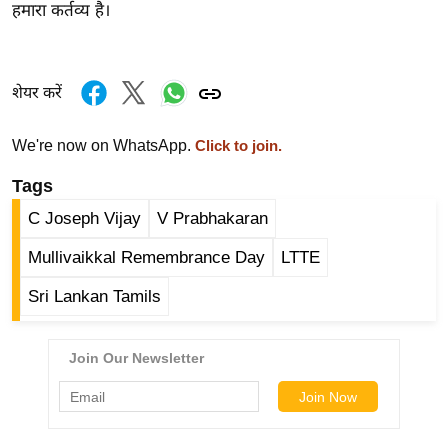
ड
हमारा कर्तव्य है।
हॉ
ली
वु
शेयर करें
ड
फि
We're now on WhatsApp.
Click to join.
ल्म
Tags
स
मी
C Joseph Vijay
V Prabhakaran
क्षा
Mullivaikkal Remembrance Day
LTTE
B
Sri Lankan Tamils
r
e
a
k
i
n