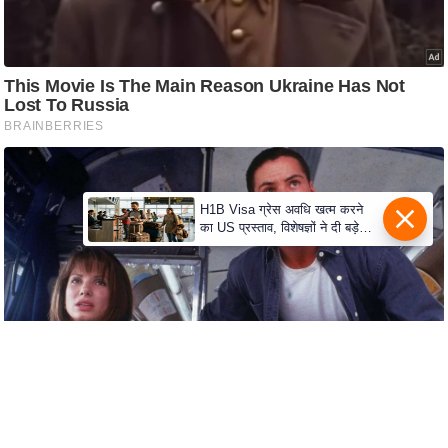
c
y
G
r
i
e
v
a
H1B Visa ग्रेस अवधि खत्म करने
n
का US प्रस्ताव, विशेषज्ञों ने दी बड़े
c
विस्थापन की चेतावनी
e
R
e
d
r
e
s