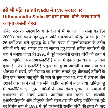
ख्सि
य
इसे भी पढ़ें:
Tamil Nadu में TVK सरकार पर
त
Udhayanidhi Stalin का बड़ा हमला, बोले- जल्द सामने
यं
आएगा असली चेहरा।
ग
तमिल नरसंहार स्मरण दिवस के रूप में भी मनाया जाने वाला यह दिन
इं
2009 में श्रीलंका के गृहयुद्ध के अंतिम चरण को चिह्नित करता है और
डि
26 वर्षों तक चले गृहयुद्ध के अंतिम चरण में मुल्लीवाइकल के तटीय
या
गाँव में मारे गए, घायल हुए या लापता हुए हजारों तमिल नागरिकों की
सा
याद में मनाया जाता है। 1991 में पूर्व प्रधानमंत्री राजीव गांधी की हत्या में
अपनी भूमिका के कारण एलटीटीई भारत में एक प्रतिबंधित संगठन बना
हि
हुआ है, जिसमें एलटीटीई प्रमुख को मुख्य आरोपी बनाया गया था।
त्य
श्रीलंका में संघर्ष, जो भेदभाव का आरोप लगाते हुए श्रीलंकाई तमिलों के
ज
लिए एक अलग मातृभूमि की मांग से शुरू हुआ था, बाद में लगभग तीन
ग
दशकों तक चलने वाले एक लंबे जातीय संघर्ष में बदल गया। तमिलनाडु
त
में राजनीतिक दलों द्वारा तमिलों के साथ संबंध सुधारने के प्रयासों में
ऑ
प्रभाकरन का संघर्ष अक्सर प्रासंगिक बना रहता था, हालांकि
टो
एआईएडीएमके और डीएमके जैसी मुख्यधारा की द्रविड़ पार्टियां इस मुद्दे
व
पर विशेष रूप से 1991 में पूर्व प्रधानमंत्री राजीव गांधी की हत्या के बाद