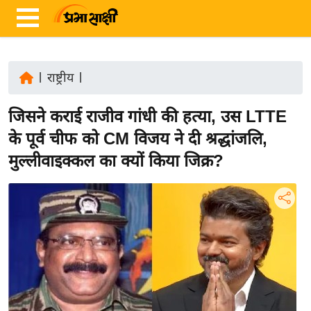
|
राष्ट्रीय
|
ता
जिसने कराई राजीव गांधी की हत्या, उस LTTE
ज़ा
ख
के पूर्व चीफ को CM विजय ने दी श्रद्धांजलि,
ब
मुल्लीवाइक्कल का क्यों किया जिक्र?
र
रा
ष्ट्री
य
अं
त
र्रा
ष्ट्री