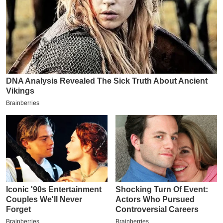
इ
म
ई
-
पे
प
र
मि
सा
ल
बे
मि
सा
ल
श