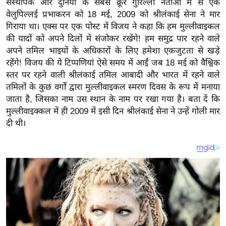
संस्थापक और दुनिया के सबसे क्रूर गुरिल्ला नेताओं में से एक
य
वेलुपिल्लई प्रभाकरन को 18 मई, 2009 को श्रीलंकाई सेना ने मार
ब
गिराया था। एक्स पर एक पोस्ट में विजय ने कहा कि हम मुल्लीवाइकल
ज
की यादों को अपने दिलों में संजोकर रखेंगे! हम समुद्र पार रहने वाले
ट
अपने तमिल भाइयों के अधिकारों के लिए हमेशा एकजुटता से खड़े
खे
रहेंगे! विजय की ये टिप्पणियां ऐसे समय में आईं जब 18 मई को वैश्विक
ल
स्तर पर रहने वाली श्रीलंकाई तमिल आबादी और भारत में रहने वाले
तमिलों के कुछ वर्गों द्वारा मुल्लीवाइकल स्मरण दिवस के रूप में मनाया
क्रि
जाता है, जिसका नाम उस स्थान के नाम पर रखा गया है। बता दें कि
के
मुल्लीवाइक्कल में ही 2009 में इसी दिन श्रीलंकाई सेना ने उन्हें गोली मार
ट
दी थी।
I
P
L
2
0
2
6
क्रा