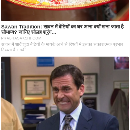
आ
र
.
आ
ई
.
चा
य
प
र
स
मी
क्षा
ध
र्म
ज्यो