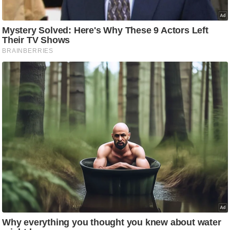
ति
ष
प्र
भु
म
हि
मा
/
ध
र्म
स्थ
ल
व्र
त
त्यो
हा
र