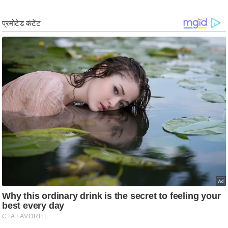
g
N
e
w
s
ला
इ
फ
स्टा
इ
ल
टे
क्नॉ
लॉ
जी
ब्यू
टी