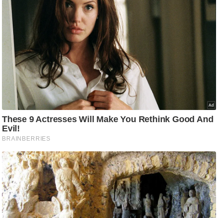
ट
ने
स
मं
त्रा
रि
ले
श
न
शि
प
रा
ज
नी
ति
वि
श्ले