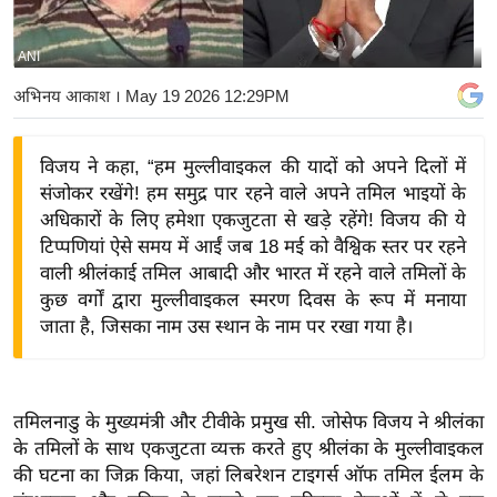
य
बि
ANI
ज़
अभिनय आकाश
। May 19 2026 12:29PM
ने
स
विजय ने कहा, “हम मुल्लीवाइकल की यादों को अपने दिलों में
उ
संजोकर रखेंगे! हम समुद्र पार रहने वाले अपने तमिल भाइयों के
द्यो
अधिकारों के लिए हमेशा एकजुटता से खड़े रहेंगे! विजय की ये
ग
टिप्पणियां ऐसे समय में आईं जब 18 मई को वैश्विक स्तर पर रहने
ज
वाली श्रीलंकाई तमिल आबादी और भारत में रहने वाले तमिलों के
ग
कुछ वर्गों द्वारा मुल्लीवाइकल स्मरण दिवस के रूप में मनाया
त
जाता है, जिसका नाम उस स्थान के नाम पर रखा गया है।
वि
शे
ष
तमिलनाडु के मुख्यमंत्री और टीवीके प्रमुख सी. जोसेफ विजय ने श्रीलंका
ज्ञ
के तमिलों के साथ एकजुटता व्यक्त करते हुए श्रीलंका के मुल्लीवाइकल
रा
की घटना का जिक्र किया, जहां लिबरेशन टाइगर्स ऑफ तमिल ईलम के