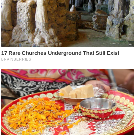
ष
ण
स
म
सा
म
यि
क
मा
तृ
भू
मि
स्तं
भ
ए
म
.