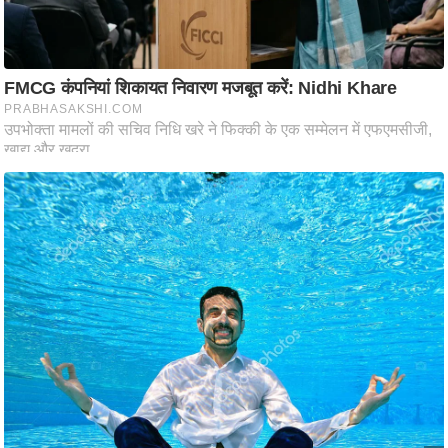
आ
र
.
आ
ई
.
चा
य
प
र
स
मी
क्षा
ध
र्म
ज्यो