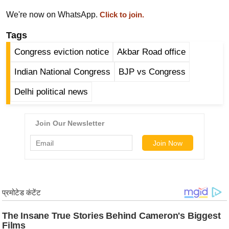
र्ल्ड
We're now on WhatsApp.
Click to join.
न्यू
Tags
ज
ब्री
Congress eviction notice
Akbar Road office
फ
Indian National Congress
BJP vs Congress
म
Delhi political news
नो
रं
ज
न
ज
ग
त
बॉ
ली
वु