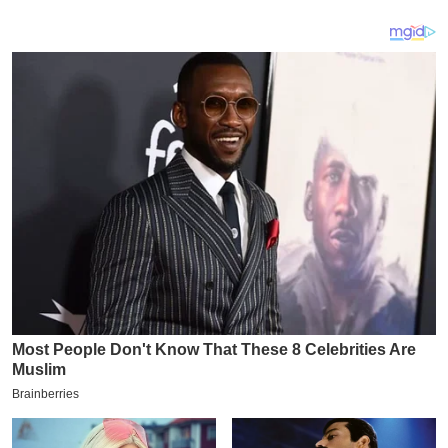
य
ब
ज
ट
खे
ल
क्रि
के
ट
I
P
L
2
0
2
6
क्रा