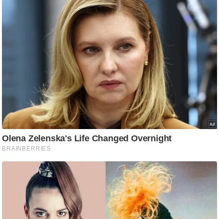
g
N
e
w
s
ला
इ
फ
स्टा
इ
ल
टे
क्नॉ
लॉ
जी
ब्यू
टी