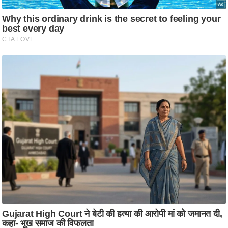
ति
ष
प्र
भु
म
हि
मा
/
ध
र्म
स्थ
ल
व्र
त
त्यो
हा
र