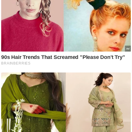
/
फै
श
न
घ
रे
लू
नु
स्खे
प
र्य
ट
न
स्थ
ल
फि