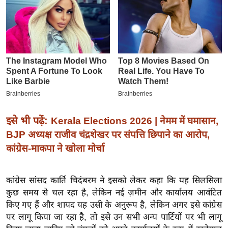
इ
म
ई
-
पे
प
र
मि
इसे भी पढ़ें:
Kerala Elections 2026 | नेमम में घमासान,
सा
BJP अध्यक्ष राजीव चंद्रशेखर पर संपत्ति छिपाने का आरोप,
ल
कांग्रेस-माकपा ने खोला मोर्चा
बे
मि
कांग्रेस सांसद कार्ति चिदंबरम ने इसको लेकर कहा कि यह सिलसिला
सा
कुछ समय से चल रहा है, लेकिन नई ज़मीन और कार्यालय आवंटित
ल
किए गए हैं और शायद यह उसी के अनुरूप है, लेकिन अगर इसे कांग्रेस
पर लागू किया जा रहा है, तो इसे उन सभी अन्य पार्टियों पर भी लागू
श