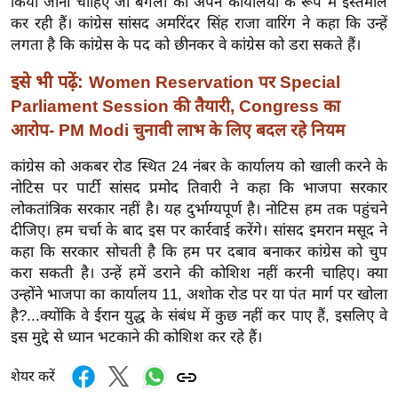
किया जाना चाहिए जो बंगलों को अपने कार्यालयों के रूप में इस्तेमाल
ख्सि
कर रही हैं। कांग्रेस सांसद अमरिंदर सिंह राजा वारिंग ने कहा कि उन्हें
य
लगता है कि कांग्रेस के पद को छीनकर वे कांग्रेस को डरा सकते हैं।
त
यं
इसे भी पढ़ें:
Women Reservation पर Special
ग
Parliament Session की तैयारी, Congress का
इं
आरोप- PM Modi चुनावी लाभ के लिए बदल रहे नियम
डि
कांग्रेस को अकबर रोड स्थित 24 नंबर के कार्यालय को खाली करने के
या
नोटिस पर पार्टी सांसद प्रमोद तिवारी ने कहा कि भाजपा सरकार
सा
लोकतांत्रिक सरकार नहीं है। यह दुर्भाग्यपूर्ण है। नोटिस हम तक पहुंचने
हि
दीजिए। हम चर्चा के बाद इस पर कार्रवाई करेंगे। सांसद इमरान मसूद ने
त्य
कहा कि सरकार सोचती है कि हम पर दबाव बनाकर कांग्रेस को चुप
ज
करा सकती है। उन्हें हमें डराने की कोशिश नहीं करनी चाहिए। क्या
ग
उन्होंने भाजपा का कार्यालय 11, अशोक रोड पर या पंत मार्ग पर खोला
त
है?...क्योंकि वे ईरान युद्ध के संबंध में कुछ नहीं कर पाए हैं, इसलिए वे
इस मुद्दे से ध्यान भटकाने की कोशिश कर रहे हैं।
ऑ
टो
शेयर करें
व