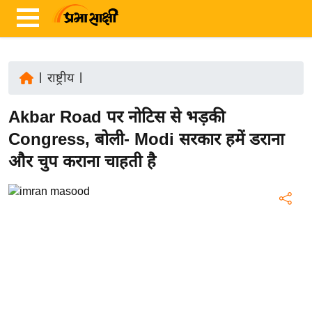
|
राष्ट्रीय
|
ता
Akbar Road पर नोटिस से भड़की
ज़ा
ख
Congress, बोली- Modi सरकार हमें डराना
ब
और चुप कराना चाहती है
र
रा
ष्ट्री
य
अं
त
र्रा
ष्ट्री