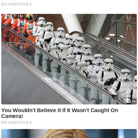
ड
हॉ
ली
वु
ड
फि
ल्म
स
मी
क्षा
B
r
e
a
k
i
n