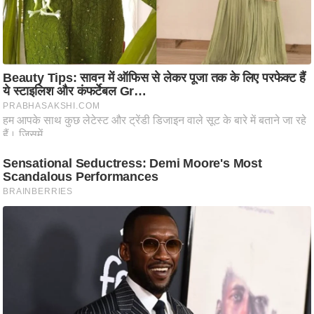
ट
ने
स
मं
त्रा
रि
ले
श
न
शि
प
रा
ज
नी
ति
वि
श्ले