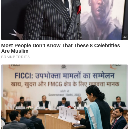
ष
ण
स
म
सा
म
यि
क
मा
तृ
भू
मि
स्तं
भ
ए
म
.