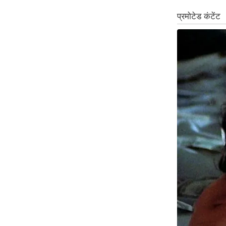
Code Of Ethics
RSS
Our Team
Expert Panel
Loksabhachunav
Android App