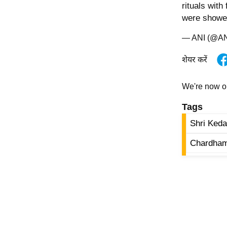
rituals with
ऑडियो
were showe
इंफ़ोग्राफ़िक
— ANI (@A
राज्यों से
शहरों से
शेयर करें
वेब स्टोरी
We're now 
कार्टून
Short
Tags
Videos
Shri Ked
iOS App
Chardham
About us
Contact Editor
Advertise
Privacy Policy
Grievance
Redressal