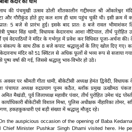
 बाबा केदार का धाम
ाथ की पंचमुखी उत्सव डोली शीतकालीन गद्दीस्थल श्री ओंकारेश्वर मं
टा और गौरीकुंड होते हुए कल शाम ही धाम पहुंच चुकी थी। इसी क्रम में
प्रातः 5 बजे से प्रारंभ हुई। इसके बाद प्रातः 8 बजे रावल भीमाशंकर ल
मंत्री पुष्कर सिंह धामी, विधायक केदारनाथ आशा नौटियाल, तीर्थ पुरोहित उमे
यों एवं वेदपाठियों ने मंदिर के गर्भगृह में प्रवेश कर विधिवत पूजा-अर्चना की
 संकल्प के साथ ठीक 8 बजे कपाट श्रद्धालुओं के लिए खोल दिए गए। कप
केदारनाथ मंदिर को 51 क्विंटल से अधिक फूलों से भव्य रूप से सजाया ग
से पुष्प वर्षा की गई, जिससे श्रद्धालु भाव-विभोर हो उठे।
 अवसर पर श्रीमती गीता धामी, बीकेटीसी अध्यक्ष हेमंत द्विवेदी, विधाय
ा पंचायत अध्यक्ष रुद्रप्रयाग पूनम कठैत, ब्लॉक प्रमुख ऊखीमठ पंकज
मित मैखंडी, पूर्व जिलाध्यक्ष महावीर पंवार, तीर्थ पुरोहित उमेश चंद्र पोस
ख्य कार्याधिकारी बीकेटीसी विशाल मिश्रा, पुलिस अधीक्षक नीहारिका तोमर, स
ितगण, हकहकूकधारी एवं बड़ी संख्या में श्रद्धालु मौजूद रहे।
On the auspicious occasion of the opening of Baba Kedarnat
d Chief Minister Pushkar Singh Dhami visited here. He pe