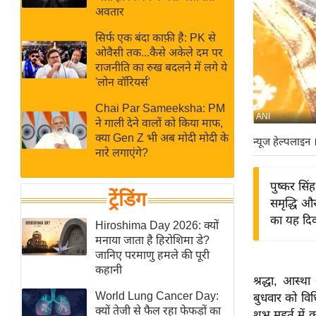
बजट
Hindi
अवतार
खेल
News
सिर्फ एक बंदा काफ़ी है: PK से
क्रिकेट
ओवैसी तक...कैसे अकेले दम पर
Hindi
IPL
राजनीति का रुख बदलने में लगे ये
'लोन वॉरियर्स'
Videos
2026
क्राइम
Chai Par Sameeksha: PM
ANI
ने गाली देने वालों को किया माफ,
ई-पेपर
क्या Gen Z भी अब मोदी मोदी के
न्यूज हेल्पलाइन
।
मिसाल बेमिसाल
नारे लगाएंगे?
शख्सियत
पुष्कर सिं
यंग इंडिया
ट्रेंडिंग
समृद्धि औ
साहित्य जगत
का यह दि
Hiroshima Day 2026: क्यों
ऑटो वर्ल्ड
मनाया जाता है हिरोशिमा डे?
जानिए परमाणु हमले की पूरी
न्यूज ब्रीफ
कहानी
श्रद्धा, आस्थ
मनोरंजन जगत
World Lung Cancer Day:
बुधवार को विधि
बॉलीवुड
क्यों तेजी से फैल रहा फेफड़ों का
शुभ मुहूर्त मे