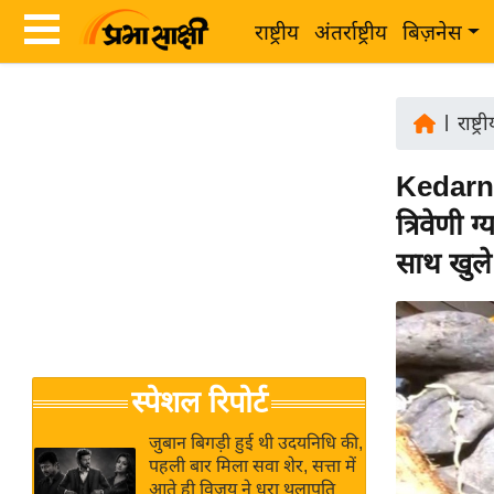
राष्ट्रीय
अंतर्राष्ट्रीय
बिज़नेस
Latest
ता
News
|
राष्ट्र
ज़ा
in
ख
Kedarnat
Hindi
ब
त्रिवेणी 
र
Hindi
साथ खुले
राष्ट्रीय
News
अंतर्राष्ट्रीय
Live
बिज़नेस
उद्योग
Breaking
स्पेशल रिपोर्ट
जगत
News in
विशेषज्ञ
Hindi
जुबान बिगड़ी हुई थी उदयनिधि की,
राय
पहली बार मिला सवा शेर, सत्ता में
आते ही विजय ने धरा थलापति