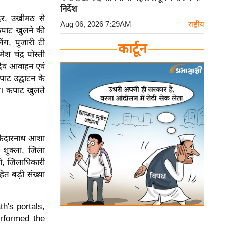
निर्देश
दिर, उखीमठ से
Aug 06, 2026 7:29AM
राष्ट्रीय
 कपाट खुलने की
िंग, पुजारी टी
कार्टून
श चंद्र पोस्ती
। देव आवाहन एवं
ाट उद्घाटन के
या। कपाट खुलते
क केदारनाथ आशा
 शुक्ला, जिला
्ती, जिलाधिकारी
हित बड़ी संख्या
h's portals,
rformed the