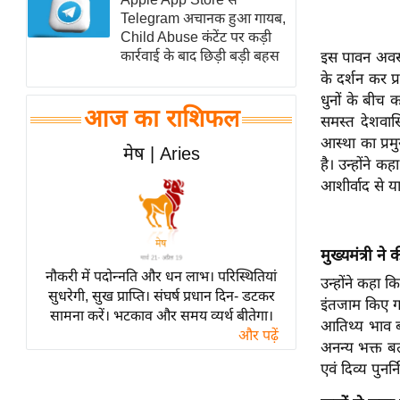
Telegram अचानक हुआ गायब,
स्तंभ
Child Abuse कंटेंट पर कड़ी
एम.
कार्रवाई के बाद छिड़ी बड़ी बहस
इस पावन अवसर प
आर.
के दर्शन कर प
आई.
धुनों के बीच 
आज का राशिफल
समस्त देशवास
चाय पर
आस्था का प्रम
समीक्षा
मेष | Aries
है। उन्होंने क
धर्म
आशीर्वाद से य
ज्योतिष
प्रभु
महिमा/
मुख्यमंत्री न
नौकरी में पदोन्नति और धन लाभ। परिस्थितियां
धर्मस्थल
उन्होंने कहा क
सुधरेगी, सुख प्राप्ति। संघर्ष प्रधान दिन- डटकर
व्रत
इंतजाम किए गए 
सामना करें। भटकाव और समय व्यर्थ बीतेगा।
आतिथ्य भाव 
त्योहार
और पढ़ें
अनन्य भक्त बत
राशिफल
एवं दिव्य पुनर
विशेष