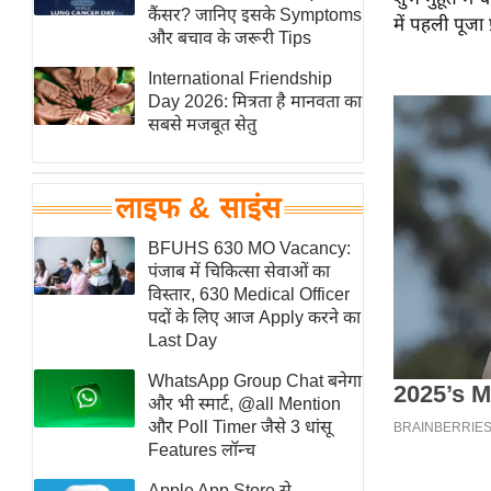
हॉलीवुड
कैंसर? जानिए इसके Symptoms
में पहली पूजा प्
और बचाव के जरूरी Tips
फिल्म समीक्षा
International Friendship
Breaking
Day 2026: मित्रता है मानवता का
News
सबसे मजबूत सेतु
लाइफस्टाइल
टेक्नॉलॉजी
लाइफ & साइंस
ब्यूटी/फैशन
घरेलू नुस्खे
BFUHS 630 MO Vacancy:
पंजाब में चिकित्सा सेवाओं का
पर्यटन स्थल
विस्तार, 630 Medical Officer
फिटनेस मंत्रा
पदों के लिए आज Apply करने का
Last Day
रिलेशनशिप
WhatsApp Group Chat बनेगा
राजनीति
और भी स्मार्ट, @all Mention
विश्लेषण
और Poll Timer जैसे 3 धांसू
समसामयिक
Features लॉन्च
मातृभूमि
Apple App Store से