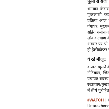
फूलों से सजा
विश्लेषण
भगवान केदारन
ट्रेंडिंग
गुप्तकाशी, फा
प्रक्रिया आज 
Q
गंगाधर, मुख्य
u
सहित धर्माचार्
i
लोककल्याण के
c
अवसर पर श्री 
k
ही हेलीकॉप्टर 
L
i
ये रहे मौजूद
n
कपाट खुलने के
k
नौटियाल, जिल
s
पंचायत सदस्य अ
रुद्रप्रयाग/मु
विधानसभा
में तीर्थ पुरोह
चुनाव
फोटो
| 
#WATCH
Uttarakhan
वीडियो