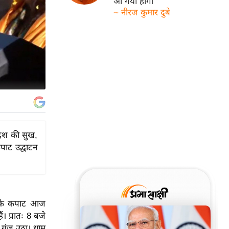
आ गयी होगी
~ नीरज कुमार दुबे
 देश की सुख,
पाट उद्घाटन
धाम के कपाट आज
ं। प्रातः 8 बजे
े गूंज उठा। धाम