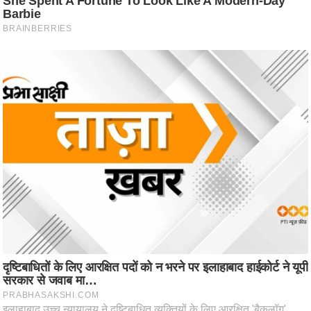
ट
ने
स
मं
त्रा
रि
ले
श
न
शि
प
रा
ज
नी
ति
वि
श्ले