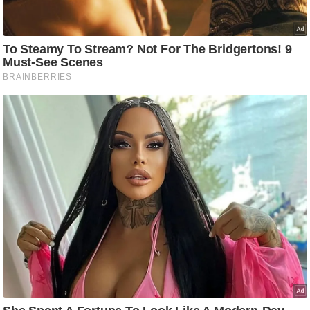
/
फै
श
न
घ
रे
लू
नु
स्खे
प
र्य
ट
न
स्थ
ल
फि