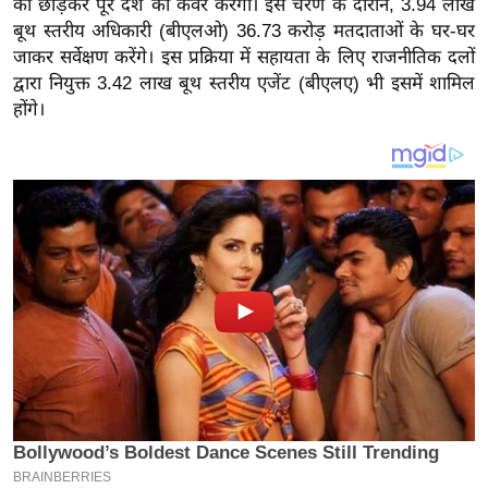
को छोड़कर पूरे देश को कवर करेगा। इस चरण के दौरान, 3.94 लाख
य
बूथ स्तरीय अधिकारी (बीएलओ) 36.73 करोड़ मतदाताओं के घर-घर
ब
जाकर सर्वेक्षण करेंगे। इस प्रक्रिया में सहायता के लिए राजनीतिक दलों
ज
द्वारा नियुक्त 3.42 लाख बूथ स्तरीय एजेंट (बीएलए) भी इसमें शामिल
ट
होंगे।
खे
ल
क्रि
के
ट
I
P
L
2
0
2
6
क्रा