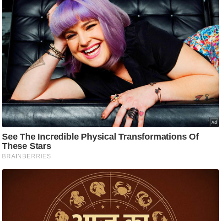
आ
र
.
आ
ई
.
चा
य
प
र
स
मी
क्षा
ध
र्म
ज्यो