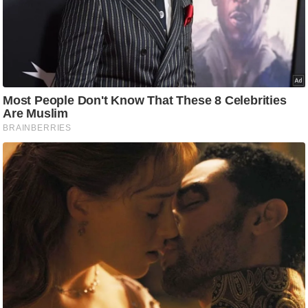
g
N
e
w
s
ला
इ
फ
स्टा
इ
ल
टे
क्नॉ
लॉ
जी
ब्यू
टी