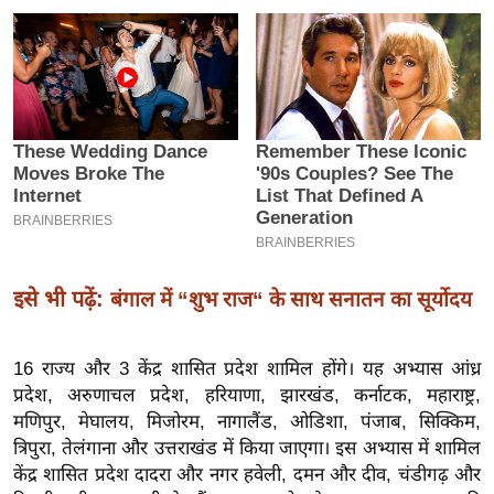
इ
म
ई
-
पे
प
र
मि
सा
ल
इसे भी पढ़ें:
बंगाल में “शुभ राज“ के साथ सनातन का सूर्योदय
बे
16 राज्य और 3 केंद्र शासित प्रदेश शामिल होंगे। यह अभ्यास आंध्र
मि
प्रदेश, अरुणाचल प्रदेश, हरियाणा, झारखंड, कर्नाटक, महाराष्ट्र,
सा
मणिपुर, मेघालय, मिजोरम, नागालैंड, ओडिशा, पंजाब, सिक्किम,
ल
त्रिपुरा, तेलंगाना और उत्तराखंड में किया जाएगा। इस अभ्यास में शामिल
श
केंद्र शासित प्रदेश दादरा और नगर हवेली, दमन और दीव, चंडीगढ़ और