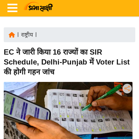
|
राष्ट्रीय
|
ता
EC ने जारी किया 16 राज्यों का SIR
ज़ा
ख
Schedule, Delhi-Punjab में Voter List
ब
की होगी गहन जांच
र
रा
ष्ट्री
य
अं
त
र्रा
ष्ट्री