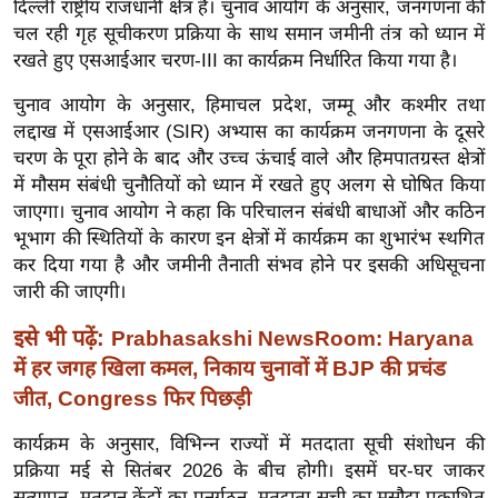
दिल्ली राष्ट्रीय राजधानी क्षेत्र हैं। चुनाव आयोग के अनुसार, जनगणना की
ख्सि
चल रही गृह सूचीकरण प्रक्रिया के साथ समान जमीनी तंत्र को ध्यान में
य
रखते हुए एसआईआर चरण-III का कार्यक्रम निर्धारित किया गया है।
त
यं
चुनाव आयोग के अनुसार, हिमाचल प्रदेश, जम्मू और कश्मीर तथा
ग
लद्दाख में एसआईआर (SIR) अभ्यास का कार्यक्रम जनगणना के दूसरे
इं
चरण के पूरा होने के बाद और उच्च ऊंचाई वाले और हिमपातग्रस्त क्षेत्रों
में मौसम संबंधी चुनौतियों को ध्यान में रखते हुए अलग से घोषित किया
डि
जाएगा। चुनाव आयोग ने कहा कि परिचालन संबंधी बाधाओं और कठिन
या
भूभाग की स्थितियों के कारण इन क्षेत्रों में कार्यक्रम का शुभारंभ स्थगित
सा
कर दिया गया है और जमीनी तैनाती संभव होने पर इसकी अधिसूचना
हि
जारी की जाएगी।
त्य
इसे भी पढ़ें:
ज
Prabhasakshi NewsRoom: Haryana
ग
में हर जगह खिला कमल, निकाय चुनावों में BJP की प्रचंड
त
जीत, Congress फिर पिछड़ी
ऑ
कार्यक्रम के अनुसार, विभिन्न राज्यों में मतदाता सूची संशोधन की
टो
प्रक्रिया मई से सितंबर 2026 के बीच होगी। इसमें घर-घर जाकर
व
सत्यापन, मतदान केंद्रों का पुनर्गठन, मतदाता सूची का मसौदा प्रकाशित