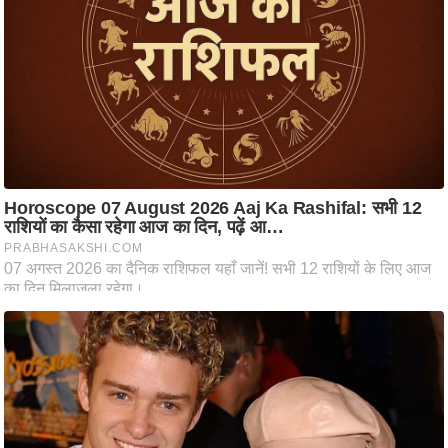
ति
ष
प्र
भु
म
हि
मा
/
ध
र्म
स्थ
ल
व्र
त
त्यो
हा
र