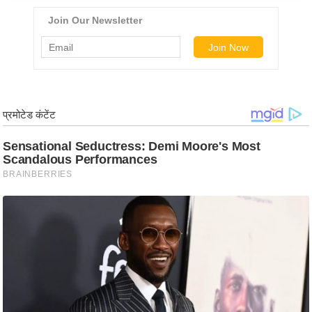
ड
हॉ
ली
वु
ड
फि
ल्म
स
मी
क्षा
B
r
e
a
k
i
n