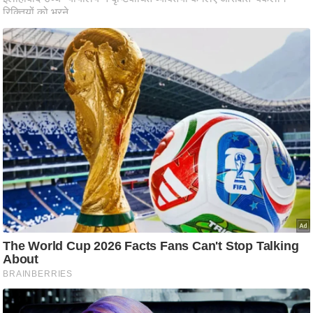
ष
ण
स
म
सा
म
यि
क
मा
तृ
भू
मि
स्तं
भ
ए
म
.