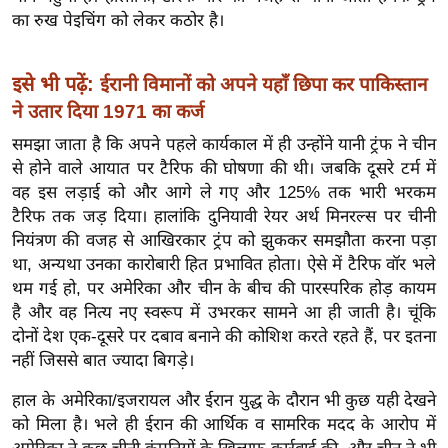
ख्सि
का रुख पेइचिंग को लेकर कठोर है।
य
त
इसे भी पढ़ें:
ईरानी विमानों को अपने यहाँ छिपा कर पाकिस्तान
यं
ने उतार दिया 1971 का कर्ज
ग
इं
समझा जाता है कि अपने पहले कार्यकाल में ही उन्होंने यानी ट्रंफ ने चीन
डि
से होने वाले आयात पर टैरिफ की घोषणा की थी। जबकि दूसरे टर्म में
वह इस लड़ाई को और आगे ले गए और 125% तक भारी भरकम
या
टैरिफ तक जड़ दिया। हालांकि दुनियावी रेयर अर्थ मिनरल्स पर चीनी
सा
नियंत्रण की वजह से आखिरकार ट्रंप को झुककर समझौता करना पड़ा
हि
था, अन्यथा उनका कारोबारी हित प्रभावित होता। ऐसे में टैरिफ वॉर भले
त्य
थम गई हो, पर अमेरिका और चीन के बीच की पारस्परिक होड़ कायम
ज
है और वह नित्य नए स्वरूप में उभरकर सामने आ ही जाती है। चूंकि
ग
दोनों देश एक-दूसरे पर दबाव बनाने की कोशिश करते रहते हैं, पर इतना
त
नहीं जिससे बात ज्यादा बिगड़े।
ऑ
हाल के अमेरिका/इजरायल और ईरान युद्ध के दौरान भी कुछ यही देखने
टो
को मिला है। भले ही ईरान की आर्थिक व सामरिक मदद के आरोप में
व