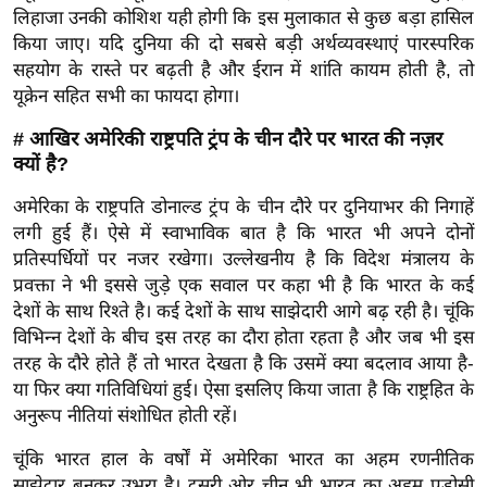
ड
लिहाजा उनकी कोशिश यही होगी कि इस मुलाकात से कुछ बड़ा हासिल
हॉ
किया जाए। यदि दुनिया की दो सबसे बड़ी अर्थव्यवस्थाएं पारस्परिक
ली
सहयोग के रास्ते पर बढ़ती है और ईरान में शांति कायम होती है, तो
वु
यूक्रेन सहित सभी का फायदा होगा।
ड
# आखिर अमेरिकी राष्ट्रपति ट्रंप के चीन दौरे पर भारत की नज़र
फि
क्यों है?
ल्म
अमेरिका के राष्ट्रपति डोनाल्ड ट्रंप के चीन दौरे पर दुनियाभर की निगाहें
स
लगी हुई हैं। ऐसे में स्वाभाविक बात है कि भारत भी अपने दोनों
मी
प्रतिस्पर्धियों पर नजर रखेगा। उल्लेखनीय है कि विदेश मंत्रालय के
क्षा
प्रवक्ता ने भी इससे जुड़े एक सवाल पर कहा भी है कि भारत के कई
B
देशों के साथ रिश्ते है। कई देशों के साथ साझेदारी आगे बढ़ रही है। चूंकि
r
विभिन्न देशों के बीच इस तरह का दौरा होता रहता है और जब भी इस
e
तरह के दौरे होते हैं तो भारत देखता है कि उसमें क्या बदलाव आया है-
a
या फिर क्या गतिविधियां हुई। ऐसा इसलिए किया जाता है कि राष्ट्रहित के
k
अनुरूप नीतियां संशोधित होती रहें।
i
चूंकि भारत हाल के वर्षों में अमेरिका भारत का अहम रणनीतिक
n
साझेदार बनकर उभरा है। दूसरी ओर चीन भी भारत का अहम पड़ोसी