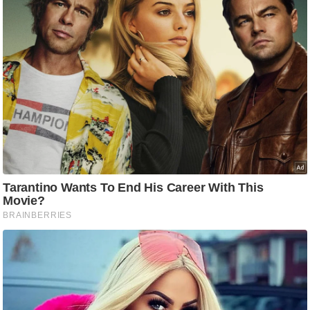
ष
ण
स
म
सा
म
यि
क
मा
तृ
भू
मि
स्तं
भ
ए
म
.