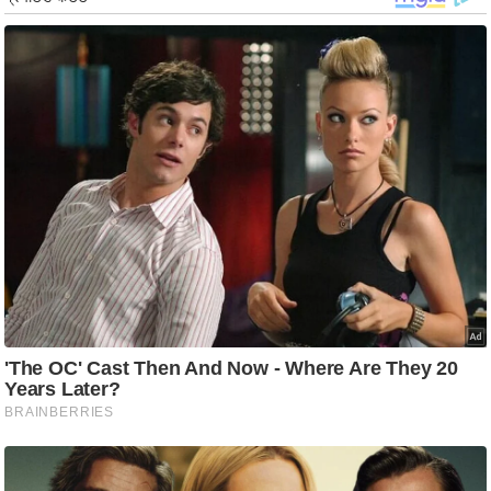
ट
ने
स
मं
त्रा
रि
ले
श
न
शि
प
रा
ज
नी
ति
वि
श्ले