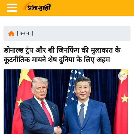
|
स्तंभ
|
ता
डोनाल्ड ट्रंप और शी जिनफिंग की मुलाकात के
ज़ा
ख
कूटनीतिक मायने शेष दुनिया के लिए अहम
ब
र
रा
ष्ट्री
य
अं
त
र्रा
ष्ट्री