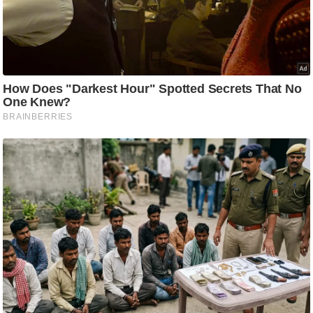
ति
ष
प्र
भु
म
हि
मा
/
ध
र्म
स्थ
ल
व्र
त
त्यो
हा
र