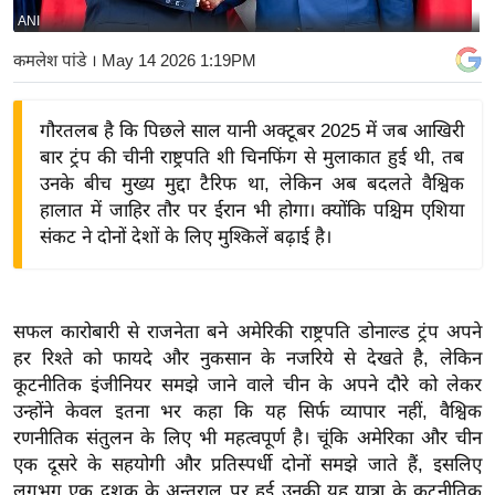
ANI
य
बि
कमलेश पांडे
। May 14 2026 1:19PM
ज़
ने
गौरतलब है कि पिछले साल यानी अक्टूबर 2025 में जब आखिरी
स
बार ट्रंप की चीनी राष्ट्रपति शी चिनफिंग से मुलाकात हुई थी, तब
उ
उनके बीच मुख्य मुद्दा टैरिफ था, लेकिन अब बदलते वैश्विक
द्यो
हालात में जाहिर तौर पर ईरान भी होगा। क्योंकि पश्चिम एशिया
ग
संकट ने दोनों देशों के लिए मुश्किलें बढ़ाई है।
ज
ग
त
सफल कारोबारी से राजनेता बने अमेरिकी राष्ट्रपति डोनाल्ड ट्रंप अपने
वि
हर रिश्ते को फायदे और नुकसान के नजरिये से देखते है, लेकिन
कूटनीतिक इंजीनियर समझे जाने वाले चीन के अपने दौरे को लेकर
शे
उन्होंने केवल इतना भर कहा कि यह सिर्फ व्यापार नहीं, वैश्विक
ष
रणनीतिक संतुलन के लिए भी महत्वपूर्ण है। चूंकि अमेरिका और चीन
ज्ञ
एक दूसरे के सहयोगी और प्रतिस्पर्धी दोनों समझे जाते हैं, इसलिए
रा
लगभग एक दशक के अन्तराल पर हुई उनकी यह यात्रा के कूटनीतिक