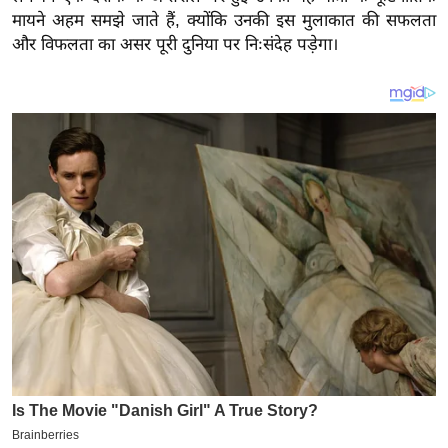
य
मायने अहम समझे जाते हैं, क्योंकि उनकी इस मुलाकात की सफलता
ब
और विफलता का असर पूरी दुनिया पर निःसंदेह पड़ेगा।
ज
ट
खे
ल
क्रि
के
ट
I
P
L
2
0
2
6
क्रा