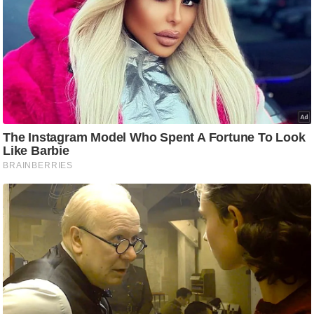
आ
र
.
आ
ई
.
चा
य
प
र
स
मी
क्षा
ध
र्म
ज्यो