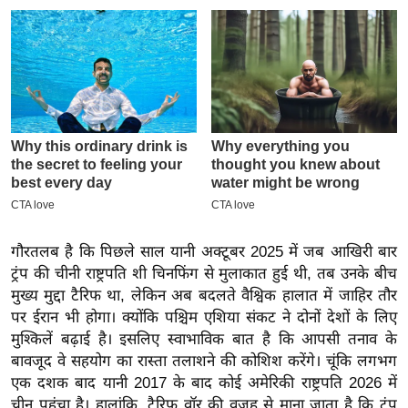
इ
म
ई
-
पे
प
र
मि
सा
ल
गौरतलब है कि पिछले साल यानी अक्टूबर 2025 में जब आखिरी बार
ट्रंप की चीनी राष्ट्रपति शी चिनफिंग से मुलाकात हुई थी, तब उनके बीच
बे
मुख्य मुद्दा टैरिफ था, लेकिन अब बदलते वैश्विक हालात में जाहिर तौर
मि
पर ईरान भी होगा। क्योंकि पश्चिम एशिया संकट ने दोनों देशों के लिए
सा
मुश्किलें बढ़ाई है। इसलिए स्वाभाविक बात है कि आपसी तनाव के
बावजूद वे सहयोग का रास्ता तलाशने की कोशिश करेंगे। चूंकि लगभग
ल
एक दशक बाद यानी 2017 के बाद कोई अमेरिकी राष्ट्रपति 2026 में
श
चीन पहुंचा है। हालांकि, टैरिफ वॉर की वजह से माना जाता है कि ट्रंप