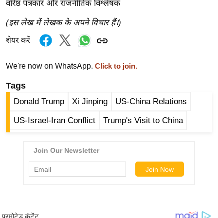
वरिष्ठ पत्रकार और राजनीतिक विश्लेषक
/
फै
(इस लेख में लेखक के अपने विचार हैं।)
श
शेयर करें
न
घ
We're now on WhatsApp.
Click to join.
रे
Tags
लू
नु
Donald Trump
Xi Jinping
US-China Relations
स्खे
US-Israel-Iran Conflict
Trump's Visit to China
प
र्य
ट
न
स्थ
ल
फि