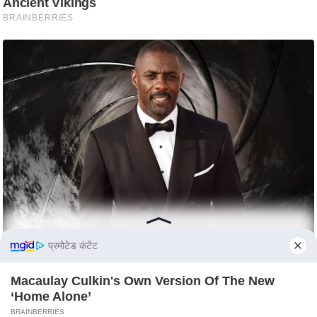
S
O
u
r
T
e
a
m
E
x
p
e
r
प्रमोटेड कंटेंट
t
P
Macaulay Culkin's Own Version Of The New
a
‘Home Alone’
n
BRAINBERRIES