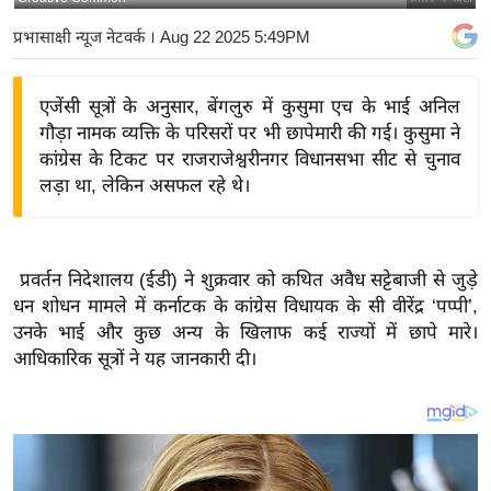
य
प्रभासाक्षी न्यूज नेटवर्क
। Aug 22 2025 5:49PM
बि
ज़
एजेंसी सूत्रों के अनुसार, बेंगलुरु में कुसुमा एच के भाई अनिल
ने
गौड़ा नामक व्यक्ति के परिसरों पर भी छापेमारी की गई। कुसुमा ने
स
कांग्रेस के टिकट पर राजराजेश्वरीनगर विधानसभा सीट से चुनाव
उ
लड़ा था, लेकिन असफल रहे थे।
द्यो
ग
ज
प्रवर्तन निदेशालय (ईडी) ने शुक्रवार को कथित अवैध सट्टेबाजी से जुड़े
ग
धन शोधन मामले में कर्नाटक के कांग्रेस विधायक के सी वीरेंद्र ‘पप्पी’,
त
उनके भाई और कुछ अन्य के खिलाफ कई राज्यों में छापे मारे।
वि
आधिकारिक सूत्रों ने यह जानकारी दी।
शे
ष
ज्ञ
रा