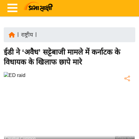
|
राष्ट्रीय
|
ता
ईडी ने ‘अवैध’ सट्टेबाजी मामले में कर्नाटक के
ज़ा
ख
विधायक के खिलाफ छापे मारे
ब
र
रा
ष्ट्री
य
अं
त
र्रा
ष्ट्री
Creative Common
प्रतिरूप फोटो