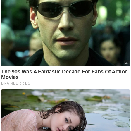
ष
ण
स
म
सा
म
यि
क
मा
तृ
भू
मि
स्तं
भ
ए
म
.