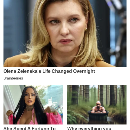
य
ब
ज
ट
खे
ल
क्रि
के
ट
I
P
L
2
0
2
6
क्रा