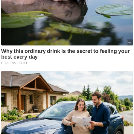
आ
र
.
आ
ई
.
चा
य
प
र
स
मी
क्षा
ध
र्म
ज्यो