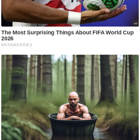
ड
हॉ
ली
वु
ड
फि
ल्म
स
मी
क्षा
B
r
e
a
k
i
n