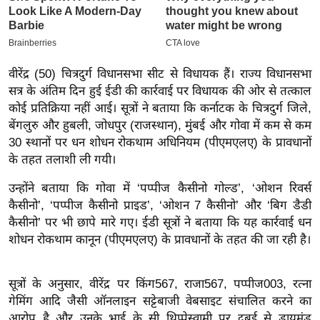
इ
म
ई
वीरेंद्र (50) चित्रदुर्ग विधानसभा सीट से विधायक हैं। राज्य विधानसभा
-
सत्र के अंतिम दिन हुई ईडी की कार्रवाई पर विधायक की ओर से तत्काल
पे
कोई प्रतिक्रिया नहीं आई। सूत्रों ने बताया कि कर्नाटक के चित्रदुर्ग जिले,
प
बेंगलुरु और हुबली, जोधपुर (राजस्थान), मुंबई और गोवा में कम से कम
र
30 स्थानों पर धन शोधन रोकथाम अधिनियम (पीएमएलए) के प्रावधानों
मि
के तहत तलाशी ली गयी।
सा
उन्होंने बताया कि गोवा में ‘पप्पीज कैसीनो गोल्ड’, ‘ओशन रिवर्स
ल
कैसीनो’, ‘पप्पीज कैसीनो प्राइड’, ‘ओशन 7 कैसीनो’ और ‘बिग डैडी
कैसीनो’ पर भी छापे मारे गए। ईडी सूत्रों ने बताया कि यह कार्रवाई धन
बे
शोधन रोकथाम कानून (पीएमएलए) के प्रावधानों के तहत की जा रही है।
मि
सा
सूत्रों के अनुसार, वीरेंद्र पर किंग567, राजा567, पप्पीज003, रत्ना
ल
गेमिंग आदि जैसी ऑनलाइन सट्टेबाजी वेबसाइट संचालित करने का
श
आरोप है और उनके भाई के सी थिप्पेस्वामी पर दुबई से डायमंड