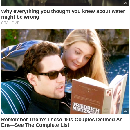
g
N
e
w
s
ला
इ
फ
स्टा
इ
ल
टे
क्नॉ
लॉ
जी
ब्यू
टी