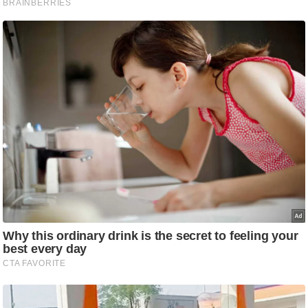
/
फै
श
न
घ
रे
लू
नु
स्खे
प
र्य
ट
न
स्थ
ल
फि