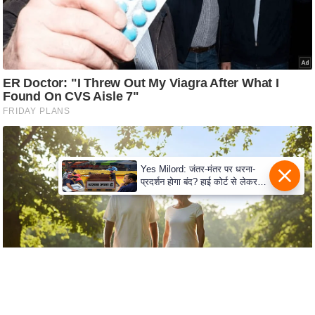
e
r
t
i
s
e
P
r
i
v
Yes Milord: जंतर-मंतर पर धरना-
प्रदर्शन होगा बंद? हाई कोर्ट से लेकर
a
सुप्रीम कोर्ट तक में क्या नई बहस छिड़
c
गई
y
P
o
l
i