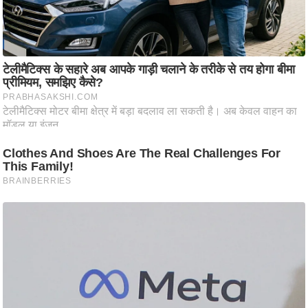
ति
ष
प्र
भु
म
हि
मा
/
ध
र्म
स्थ
ल
व्र
त
त्यो
हा
र