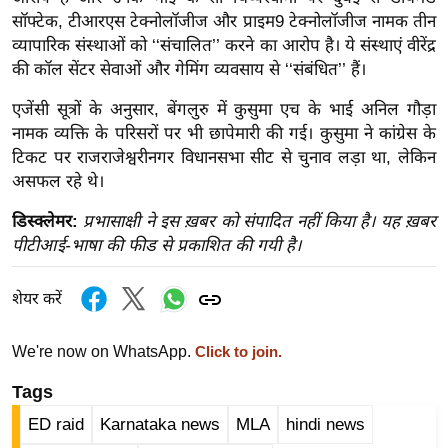
ख्सि
सॉफ्टेक, टीआरएस टेक्नोलॉजीज और प्राइम9 टेक्नोलॉजीज नामक तीन
य
व्यापारिक संस्थाओं को ‘‘संचालित’’ करने का आरोप है। ये संस्थाएं वीरेंद्र
त
की कॉल सेंटर सेवाओं और गेमिंग व्यवसाय से ‘‘संबंधित’’ हैं।
यं
एजेंसी सूत्रों के अनुसार, बेंगलुरु में कुसुमा एच के भाई अनिल गौड़ा
ग
नामक व्यक्ति के परिसरों पर भी छापेमारी की गई। कुसुमा ने कांग्रेस के
इं
टिकट पर राजराजेश्वरीनगर विधानसभा सीट से चुनाव लड़ा था, लेकिन
डि
असफल रहे थे।
या
डिस्क्लेमर:
प्रभासाक्षी ने इस ख़बर को संपादित नहीं किया है। यह ख़बर
सा
पीटीआई-भाषा की फीड से प्रकाशित की गयी है।
हि
त्य
शेयर करें
ज
ग
We're now on WhatsApp.
Click to join.
त
ऑ
Tags
टो
ED raid
Karnataka news
MLA
hindi news
व