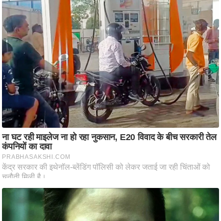
ट
ने
स
मं
त्रा
रि
ले
श
न
शि
प
रा
ज
नी
ति
वि
श्ले