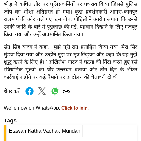
g
भीड़ ने कथित तौर पर पुलिसकर्मियों पर पथराव किया जिससे पुलिस
N
जीप का शीशा क्षतिग्रस्त हो गया। कुछ प्रदर्शनकारी आगरा-कानपुर
e
राजमार्ग की ओर चले गए। इस बीच, पीड़ितों ने आरोप लगाया कि उनसे
उनकी जाति के बारे में पूछताछ की गई, पहचान दिखाने के लिए मजबूर
w
किया गया और उन्हें अपमानित किया गया।
s
ला
संत सिंह यादव ने कहा, ‘‘मुझे पूरी रात प्रताड़ित किया गया। मेरा सिर
इ
मुंडवा दिया गया और उन्होंने मुझ पर मूत्र छिड़का और कहा कि यह मुझे
फ
शुद्ध करने के लिए है।’’ अखिलेश यादव ने घटना की निंदा करते हुए इसे
स्टा
संवैधानिक मूल्यों का घोर उल्लंघन बताया और तीन दिन के भीतर
कार्रवाई न होने पर बड़े पैमाने पर आंदोलन की चेतावनी दी थी।
इ
ल
शेयर करें
टे
क्नॉ
We're now on WhatsApp.
Click to join.
लॉ
Tags
जी
ब्यू
Etawah Katha Vachak Mundan
टी