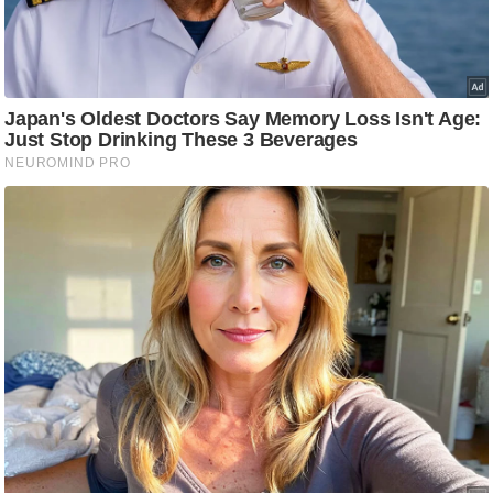
ष
ण
स
म
सा
म
यि
क
मा
तृ
भू
मि
स्तं
भ
ए
म
.