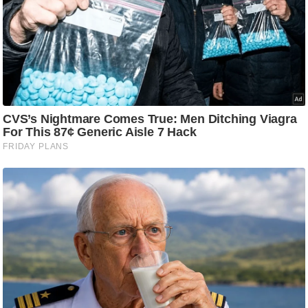
ट
ने
स
मं
त्रा
रि
ले
श
न
शि
प
रा
ज
नी
ति
वि
श्ले