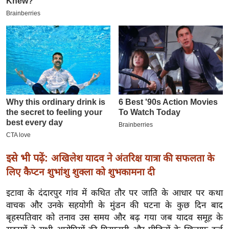
इ
म
ई
-
पे
प
र
मि
सा
ल
इसे भी पढ़ें:
अखिलेश यादव ने अंतरिक्ष यात्रा की सफलता के
बे
लिए कैप्टन शुभांशु शुक्ला को शुभकामना दी
मि
सा
इटावा के दंदारपुर गांव में कथित तौर पर जाति के आधार पर कथा
ल
वाचक और उनके सहयोगी के मुंडन की घटना के कुछ दिन बाद
बृहस्पतिवार को तनाव उस समय और बढ़ गया जब यादव समूह के
श