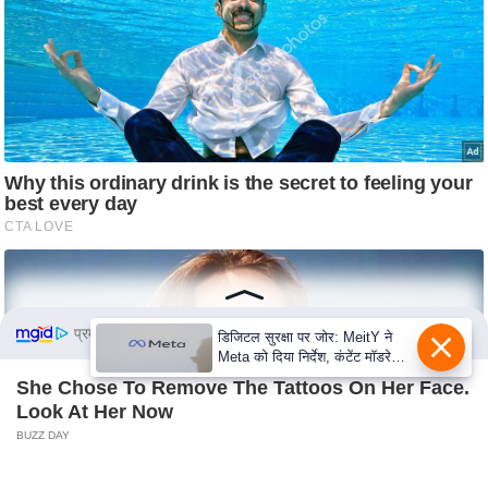
S
O
u
r
T
e
a
m
E
x
p
e
प्रमोटेड कंटेंट
डिजिटल सुरक्षा पर जोर: MeitY ने
r
Meta को दिया निर्देश, कंटेंट मॉडरेशन
मजबूत करे
t
She Chose To Remove The Tattoos On Her Face.
Look At Her Now
P
BUZZ DAY
a
n
Walmart Cameras Captured These 30 Hilarious