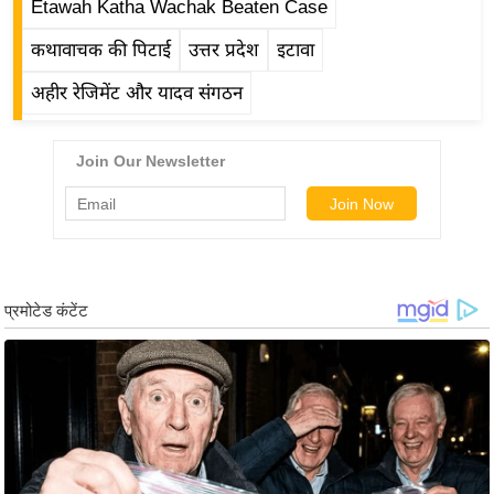
Etawah Katha Wachak Beaten Case
/
फै
कथावाचक की पिटाई
उत्तर प्रदेश
इटावा
श
अहीर रेजिमेंट और यादव संगठन
न
घ
रे
लू
नु
स्खे
प
र्य
ट
न
स्थ
ल
फि