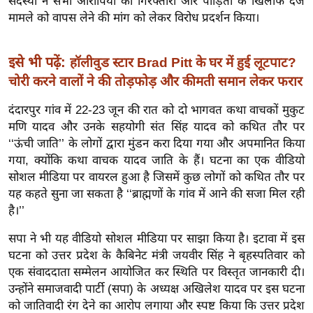
सदस्यों ने सभी आरोपियों की गिरफ्तारी और पीड़ितों के खिलाफ दर्ज
ख्सि
मामले को वापस लेने की मांग को लेकर विरोध प्रदर्शन किया।
य
त
इसे भी पढ़ें:
हॉलीवुड स्टार Brad Pitt के घर में हुई लूटपाट?
यं
चोरी करने वालों ने की तोड़फोड़ और कीमती समान लेकर फरार
ग
इं
दंदारपुर गांव में 22-23 जून की रात को दो भागवत कथा वाचकों मुकुट
डि
मणि यादव और उनके सहयोगी संत सिंह यादव को कथित तौर पर
या
‘‘ऊंची जाति’’ के लोगों द्वारा मुंडन करा दिया गया और अपमानित किया
सा
गया, क्योंकि कथा वाचक यादव जाति के हैं। घटना का एक वीडियो
हि
सोशल मीडिया पर वायरल हुआ है जिसमें कुछ लोगों को कथित तौर पर
त्य
यह कहते सुना जा सकता है ‘‘ब्राह्मणों के गांव में आने की सजा मिल रही
है।’’
ज
ग
सपा ने भी यह वीडियो सोशल मीडिया पर साझा किया है। इटावा में इस
त
घटना को उत्तर प्रदेश के कैबिनेट मंत्री जयवीर सिंह ने बृहस्पतिवार को
ऑ
एक संवाददाता सम्मेलन आयोजित कर स्थिति पर विस्तृत जानकारी दी।
टो
उन्होंने समाजवादी पार्टी (सपा) के अध्यक्ष अखिलेश यादव पर इस घटना
को जातिवादी रंग देने का आरोप लगाया और स्पष्ट किया कि उत्तर प्रदेश
व