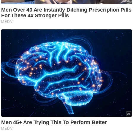
आ
र
.
आ
ई
.
चा
य
प
र
स
मी
क्षा
ध
र्म
ज्यो