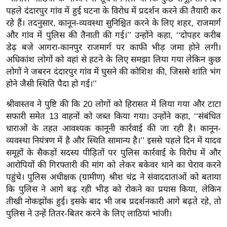
ड
पहले दंदारपुर गांव में हुई घटना के विरोध में प्रदर्शन करने की तैयारी कर
हॉ
रहे हैं। तदनुसार, कानून-व्यवस्था सुनिश्चित करने के लिए शहर, राजमार्ग
ली
और गांव में पुलिस की तैनाती की गई।’’ उन्होंने कहा, ‘‘दोपहर करीब
वु
डेढ़ बजे आगरा-कानपुर राजमार्ग पर काफी भीड़ जमा होने लगी।
ड
अधिकांश लोगों को वहां से हटने के लिए समझा लिया गया लेकिन कुछ
फि
लोगों ने जबरन दंदारपुर गांव में घुसने की कोशिश की, जिससे शांति भंग
ल्म
होने जैसी स्थिति पैदा हो गई।’’
स
श्रीवास्तव ने पुष्टि की कि 20 लोगों को हिरासत में लिया गया और टाटा
मी
सफारी समेत 13 वाहनों को जब्त किया गया। उन्होंने कहा, ‘‘संबंधित
क्षा
धाराओं के तहत आवश्यक कानूनी कार्रवाई की जा रही है। कानून-
B
व्यवस्था नियंत्रण में है और स्थिति सामान्य है।’’ इससे पहले दिन में यादव
r
समूहों के सैकड़ों सदस्य पीड़ितों पर पुलिस कार्रवाई के विरोध में और
आरोपियों की गिरफ्तारी की मांग को लेकर बकेवर थाने का घेराव करने
e
पहुंचे। पुलिस अधीक्षक (ग्रामीण) श्रीश चंद्र ने संवाददाताओं को बताया
a
कि पुलिस ने आगे बढ़ रही भीड़ को रोकने का प्रयास किया, लेकिन
k
तीखी नोकझोंक हुई। इसके बाद भी जब प्रदर्शनकारी आगे बढ़ते रहे, तो
i
पुलिस ने उन्हें तितर-बितर करने के लिए लाठियां भांजी।
n