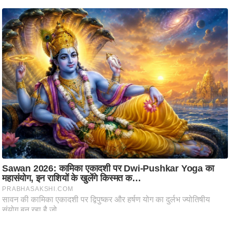
ति
ष
प्र
भु
म
हि
मा
/
ध
र्म
स्थ
ल
व्र
त
त्यो
हा
र