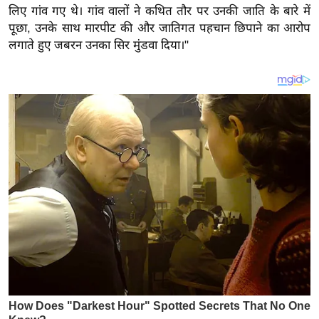
य
लिए गांव गए थे। गांव वालों ने कथित तौर पर उनकी जाति के बारे में
ब
पूछा, उनके साथ मारपीट की और जातिगत पहचान छिपाने का आरोप
ज
लगाते हुए जबरन उनका सिर मुंडवा दिया।"
ट
खे
ल
क्रि
के
ट
I
P
L
2
0
2
6
क्रा