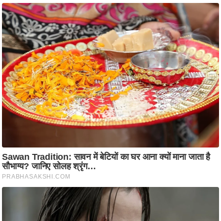
ति
ष
प्र
भु
म
हि
मा
/
ध
र्म
स्थ
ल
व्र
त
त्यो
हा
र