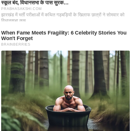
ट
ने
स
मं
त्रा
रि
ले
श
न
शि
प
रा
ज
नी
ति
वि
श्ले