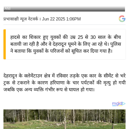
य
ANI
बि
प्रभासाक्षी न्यूज नेटवर्क
। Jun 22 2025 1:06PM
ज़
ने
हादसे का शिकार हुए युवकों की उम्र 25 से 30 साल के बीच
स
बतायी जा रही है और वे देहरादून घूमने के लिए आ रहे थे। पुलिस
उ
ने बताया कि युवकों के परिजनों को सूचित कर दिया गया है।
द्यो
ग
ज
देहरादून के क्लेमेंटाउन क्षेत्र में रविवार तड़के एक कार के सीमेंट से भरे
ग
ट्रक से टकराने के कारण हरियाणा के चार पर्यटकों की मृत्यु हो गयी
त
जबकि एक अन्य व्यक्ति गंभीर रूप से घायल हो गया।
वि
शे
ष
ज्ञ
रा