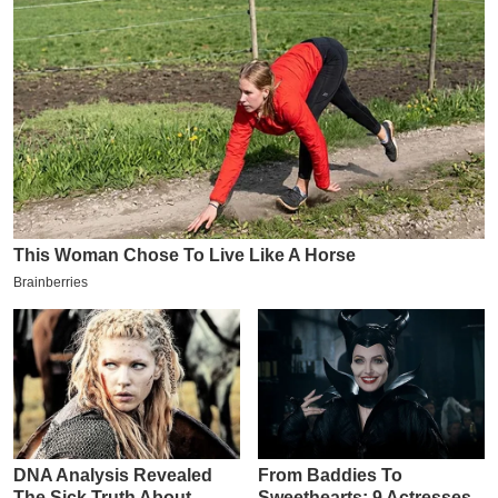
य
ब
ज
ट
खे
ल
क्रि
के
ट
I
P
L
2
0
2
6
क्रा