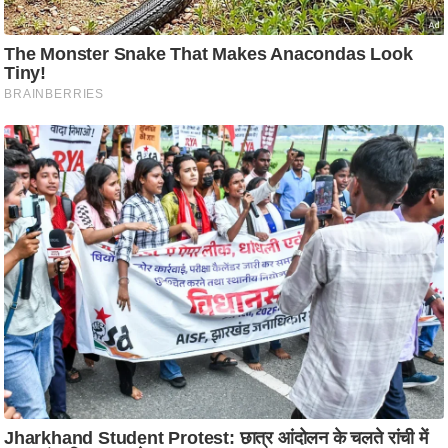
/
फै
श
न
घ
रे
लू
नु
स्खे
प
र्य
ट
न
स्थ
ल
फि