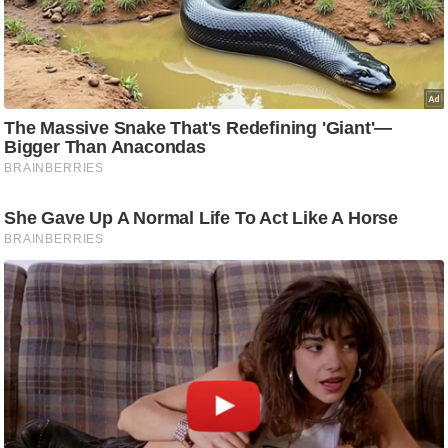
ड
हॉ
ली
वु
ड
फि
ल्म
स
मी
क्षा
B
r
e
a
k
i
n