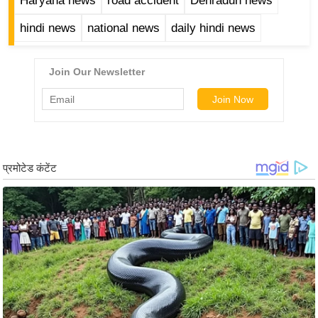
Haryana news
road accident
Dehradun news
र्ल्ड
hindi news
national news
daily hindi news
न्यू
ज
ब्री
फ
म
नो
रं
ज
न
ज
ग
त
बॉ
ली
वु