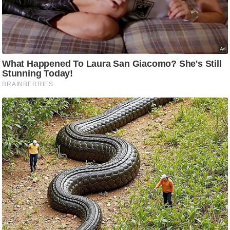
g
N
e
w
s
ला
इ
फ
स्टा
इ
ल
टे
क्नॉ
लॉ
जी
ब्यू
टी