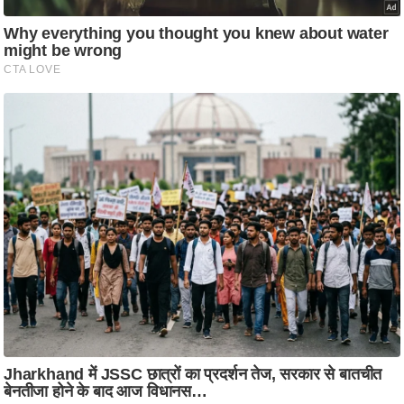
ष
ण
स
म
सा
म
यि
क
मा
तृ
भू
मि
स्तं
भ
ए
म
.