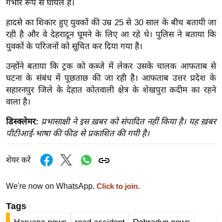
गंभीर रूप से घायल है।
ख्सि
य
हादसे का शिकार हुए युवकों की उम्र 25 से 30 साल के बीच बतायी जा
त
रही है और वे देहरादून घूमने के लिए आ रहे थे। पुलिस ने बताया कि
यं
युवकों के परिजनों को सूचित कर दिया गया है।
ग
उन्होंने बताया कि ट्रक को कब्जे में लेकर उसके चालक आफताब से
इं
घटना के संबंध में पूछताछ की जा रही है। आफताब उत्तर प्रदेश के
डि
सहारनपुर जिले के देहात कोतवाली क्षेत्र के शेखपुरा कदीम का रहने
या
वाला है।
सा
डिस्क्लेमर:
प्रभासाक्षी ने इस ख़बर को संपादित नहीं किया है। यह ख़बर
हि
पीटीआई-भाषा की फीड से प्रकाशित की गयी है।
त्य
ज
शेयर करें
ग
त
We're now on WhatsApp.
Click to join.
ऑ
टो
Tags
व