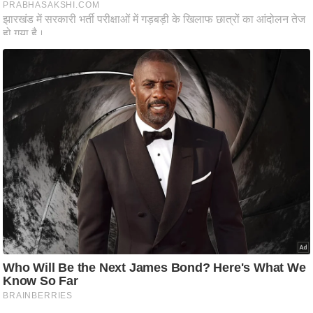
आ
र
.
आ
ई
.
चा
य
प
र
स
मी
क्षा
ध
र्म
ज्यो